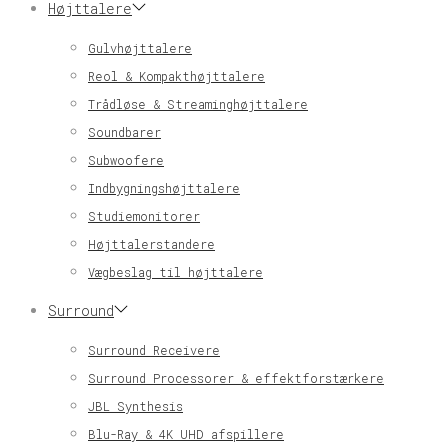
Højttalere
Gulvhøjttalere
Reol & Kompakthøjttalere
Trådløse & Streaminghøjttalere
Soundbarer
Subwoofere
Indbygningshøjttalere
Studiemonitorer
Højttalerstandere
Vægbeslag til højttalere
Surround
Surround Receivere
Surround Processorer & effektforstærkere
JBL Synthesis
Blu-Ray & 4K UHD afspillere