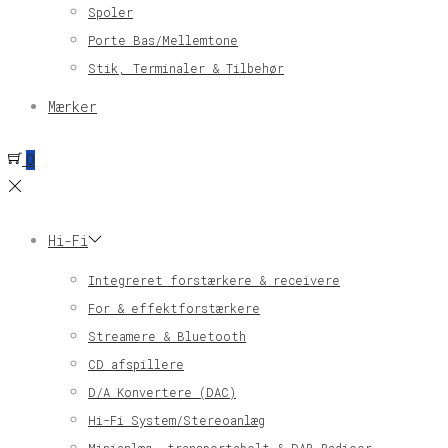
Spoler
Porte Bas/Mellemtone
Stik, Terminaler & Tilbehør
Mærker
0
Hi-Fi
Integreret forstærkere & receivere
For & effektforstærkere
Streamere & Bluetooth
CD afspillere
D/A Konvertere (DAC)
Hi-Fi System/Stereoanlæg