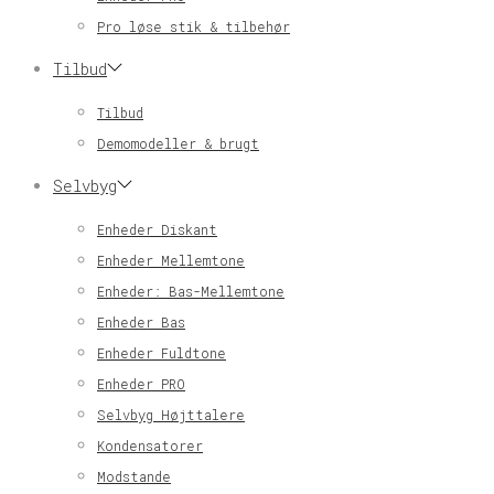
Pro løse stik & tilbehør
Tilbud
Tilbud
Demomodeller & brugt
Selvbyg
Enheder Diskant
Enheder Mellemtone
Enheder: Bas-Mellemtone
Enheder Bas
Enheder Fuldtone
Enheder PRO
Selvbyg Højttalere
Kondensatorer
Modstande