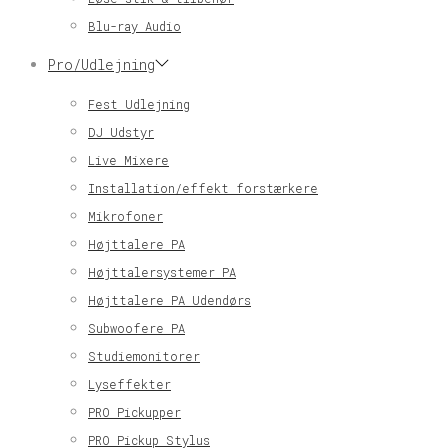
Blu-ray Audio
Pro/Udlejning
Fest Udlejning
DJ Udstyr
Live Mixere
Installation/effekt forstærkere
Mikrofoner
Højttalere PA
Højttalersystemer PA
Højttalere PA Udendørs
Subwoofere PA
Studiemonitorer
Lyseffekter
PRO Pickupper
PRO Pickup Stylus