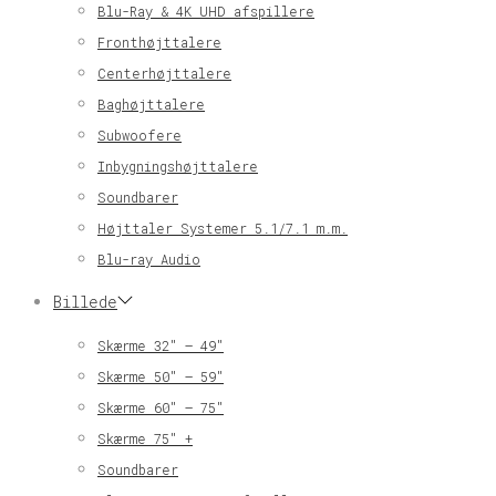
Blu-Ray & 4K UHD afspillere
Fronthøjttalere
Centerhøjttalere
Baghøjttalere
Subwoofere
Inbygningshøjttalere
Soundbarer
Højttaler Systemer 5.1/7.1 m.m.
Blu-ray Audio
Billede
Skærme 32″ – 49″
Skærme 50″ – 59″
Skærme 60″ – 75″
Skærme 75″ +
Soundbarer