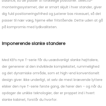
balance, så de passer til forskellige positioner. Selecta-
monteringssystemet, der er smart skjult i hver stander, giver
dig fuld positioneringsfrihed og justerer bas niveauet, så det
passer til nær væg, hjørne eller fritstående. Dette uden at gå
på kompromis med lydkvaliteten.
Imponerende slanke standere
Med KEFs nye T-serie får du usædvanligt slanke højttalere,
der genererer al den indviklede kompleksitet, rummelighed
og det dynamiske område, som et high-end konventionelt
design giver. Ikke underligt, at selv de mest krævende lyttere
elsker den nye T-serie første gang, de hører den – og når du
opdager de unikke teknologier, der er proppet ind i hvert
slanke kabinet, forstår du hvorfor.