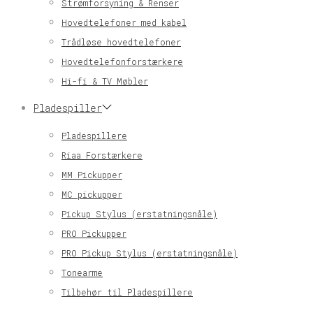
Strømforsyning & Renser
Hovedtelefoner med kabel
Trådløse hovedtelefoner
Hovedtelefonforstærkere
Hi-fi & TV Møbler
Pladespiller
Pladespillere
Riaa Forstærkere
MM Pickupper
MC pickupper
Pickup Stylus (erstatningsnåle)
PRO Pickupper
PRO Pickup Stylus (erstatningsnåle)
Tonearme
Tilbehør til Pladespillere