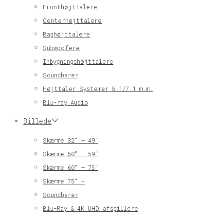
Fronthøjttalere
Centerhøjttalere
Baghøjttalere
Subwoofere
Inbygningshøjttalere
Soundbarer
Højttaler Systemer 5.1/7.1 m.m.
Blu-ray Audio
Billede
Skærme 32″ – 49″
Skærme 50″ – 59″
Skærme 60″ – 75″
Skærme 75″ +
Soundbarer
Blu-Ray & 4K UHD afspillere