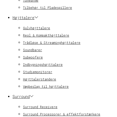
Tonearme
Tilbehør til Pladespillere
Højttalere
Gulvhøjttalere
Reol & Kompakthøjttalere
Trådløse & Streaminghøjttalere
Soundbarer
Subwoofere
Indbygningshøjttalere
Studiemonitorer
Højttalerstandere
Vægbeslag til højttalere
Surround
Surround Receivere
Surround Processorer & effektforstærkere