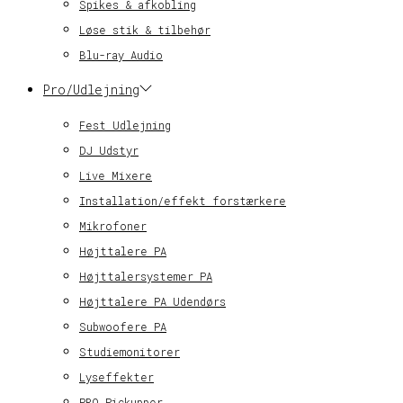
Spikes & afkobling
Løse stik & tilbehør
Blu-ray Audio
Pro/Udlejning
Fest Udlejning
DJ Udstyr
Live Mixere
Installation/effekt forstærkere
Mikrofoner
Højttalere PA
Højttalersystemer PA
Højttalere PA Udendørs
Subwoofere PA
Studiemonitorer
Lyseffekter
PRO Pickupper