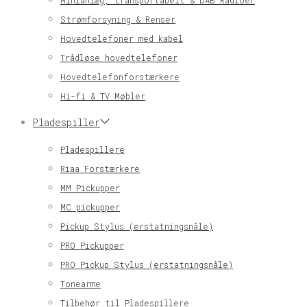
Minianlæg, transportabelt & DAB Radioer
Strømforsyning & Renser
Hovedtelefoner med kabel
Trådløse hovedtelefoner
Hovedtelefonforstærkere
Hi-fi & TV Møbler
Pladespiller
Pladespillere
Riaa Forstærkere
MM Pickupper
MC pickupper
Pickup Stylus (erstatningsnåle)
PRO Pickupper
PRO Pickup Stylus (erstatningsnåle)
Tonearme
Tilbehør til Pladespillere