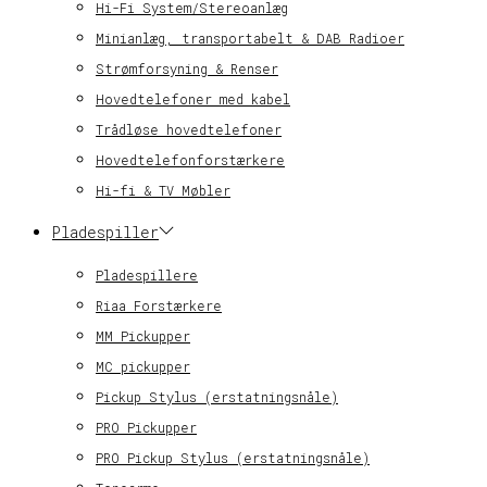
Hi-Fi System/Stereoanlæg
Minianlæg, transportabelt & DAB Radioer
Strømforsyning & Renser
Hovedtelefoner med kabel
Trådløse hovedtelefoner
Hovedtelefonforstærkere
Hi-fi & TV Møbler
Pladespiller
Pladespillere
Riaa Forstærkere
MM Pickupper
MC pickupper
Pickup Stylus (erstatningsnåle)
PRO Pickupper
PRO Pickup Stylus (erstatningsnåle)