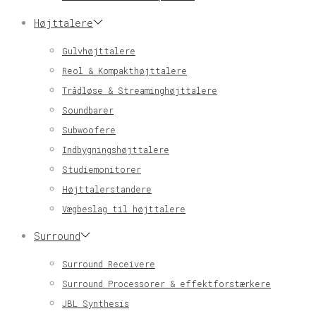
Højttalere
Gulvhøjttalere
Reol & Kompakthøjttalere
Trådløse & Streaminghøjttalere
Soundbarer
Subwoofere
Indbygningshøjttalere
Studiemonitorer
Højttalerstandere
Vægbeslag til højttalere
Surround
Surround Receivere
Surround Processorer & effektforstærkere
JBL Synthesis