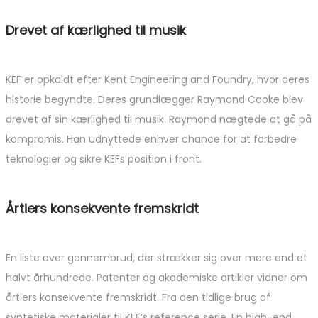
Drevet af kærlighed til musik
KEF er opkaldt efter Kent Engineering and Foundry, hvor deres
historie begyndte. Deres grundlægger Raymond Cooke blev
drevet af sin kærlighed til musik. Raymond nægtede at gå på
kompromis. Han udnyttede enhver chance for at forbedre
teknologier og sikre KEFs position i front.
Årtiers konsekvente fremskridt
En liste over gennembrud, der strækker sig over mere end et
halvt århundrede. Patenter og akademiske artikler vidner om
årtiers konsekvente fremskridt. Fra den tidlige brug af
syntetiske materialer til KEF’s reference serie. En high-end