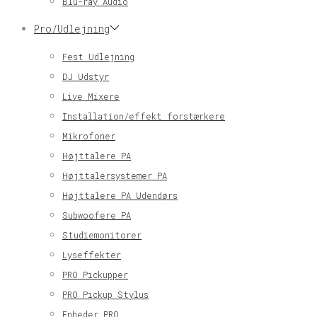
Blu-ray Audio
Pro/Udlejning
Fest Udlejning
DJ Udstyr
Live Mixere
Installation/effekt forstærkere
Mikrofoner
Højttalere PA
Højttalersystemer PA
Højttalere PA Udendørs
Subwoofere PA
Studiemonitorer
Lyseffekter
PRO Pickupper
PRO Pickup Stylus
Enheder PRO