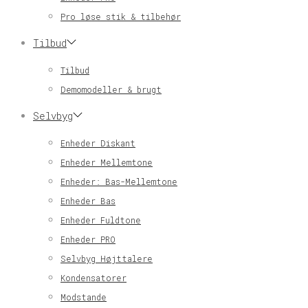
Pro løse stik & tilbehør
Tilbud
Tilbud
Demomodeller & brugt
Selvbyg
Enheder Diskant
Enheder Mellemtone
Enheder: Bas-Mellemtone
Enheder Bas
Enheder Fuldtone
Enheder PRO
Selvbyg Højttalere
Kondensatorer
Modstande