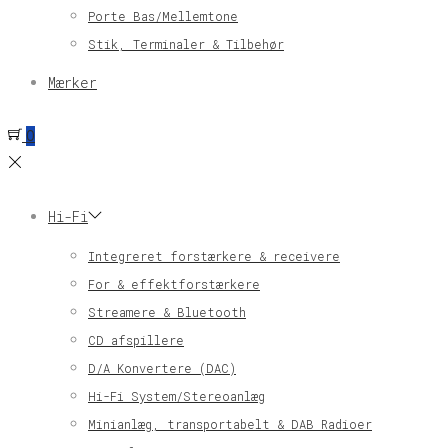
Porte Bas/Mellemtone
Stik, Terminaler & Tilbehør
Mærker
0
Hi-Fi
Integreret forstærkere & receivere
For & effektforstærkere
Streamere & Bluetooth
CD afspillere
D/A Konvertere (DAC)
Hi-Fi System/Stereoanlæg
Minianlæg, transportabelt & DAB Radioer