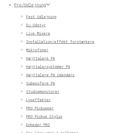
Pro/Udlejning
Fest Udlejning
DJ Udstyr
Live Mixere
Installation/effekt forstærkere
Mikrofoner
Højttalere PA
Højttalersystemer PA
Højttalere PA Udendørs
Subwoofere PA
Studiemonitorer
Lyseffekter
PRO Pickupper
PRO Pickup Stylus
Enheder PRO