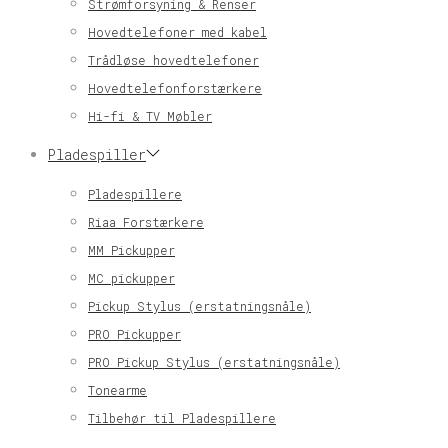
Strømforsyning & Renser
Hovedtelefoner med kabel
Trådløse hovedtelefoner
Hovedtelefonforstærkere
Hi-fi & TV Møbler
Pladespiller
Pladespillere
Riaa Forstærkere
MM Pickupper
MC pickupper
Pickup Stylus (erstatningsnåle)
PRO Pickupper
PRO Pickup Stylus (erstatningsnåle)
Tonearme
Tilbehør til Pladespillere