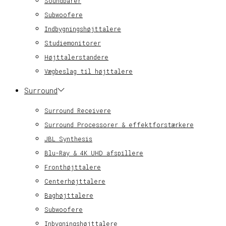
Soundbarer
Subwoofere
Indbygningshøjttalere
Studiemonitorer
Højttalerstandere
Vægbeslag til højttalere
Surround
Surround Receivere
Surround Processorer & effektforstærkere
JBL Synthesis
Blu-Ray & 4K UHD afspillere
Fronthøjttalere
Centerhøjttalere
Baghøjttalere
Subwoofere
Inbygningshøjttalere