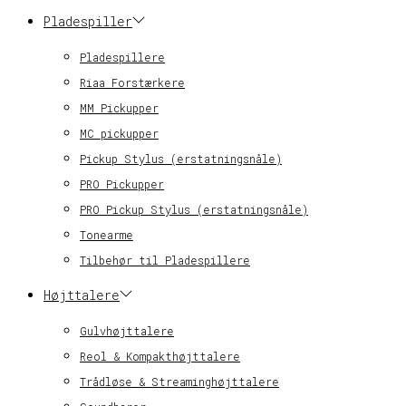
Pladespiller
Pladespillere
Riaa Forstærkere
MM Pickupper
MC pickupper
Pickup Stylus (erstatningsnåle)
PRO Pickupper
PRO Pickup Stylus (erstatningsnåle)
Tonearme
Tilbehør til Pladespillere
Højttalere
Gulvhøjttalere
Reol & Kompakthøjttalere
Trådløse & Streaminghøjttalere