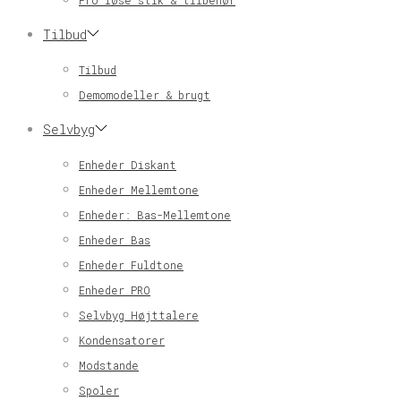
Pro løse stik & tilbehør
Tilbud
Tilbud
Demomodeller & brugt
Selvbyg
Enheder Diskant
Enheder Mellemtone
Enheder: Bas-Mellemtone
Enheder Bas
Enheder Fuldtone
Enheder PRO
Selvbyg Højttalere
Kondensatorer
Modstande
Spoler