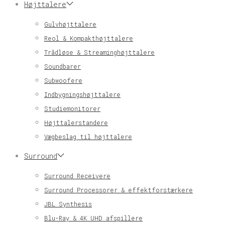
Højttalere
Gulvhøjttalere
Reol & Kompakthøjttalere
Trådløse & Streaminghøjttalere
Soundbarer
Subwoofere
Indbygningshøjttalere
Studiemonitorer
Højttalerstandere
Vægbeslag til højttalere
Surround
Surround Receivere
Surround Processorer & effektforstærkere
JBL Synthesis
Blu-Ray & 4K UHD afspillere