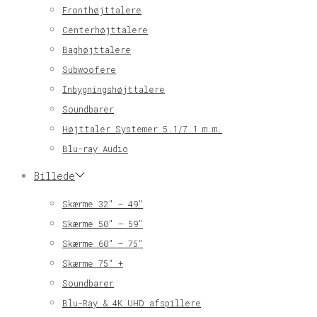
Fronthøjttalere
Centerhøjttalere
Baghøjttalere
Subwoofere
Inbygningshøjttalere
Soundbarer
Højttaler Systemer 5.1/7.1 m.m.
Blu-ray Audio
Billede
Skærme 32″ – 49″
Skærme 50″ – 59″
Skærme 60″ – 75″
Skærme 75″ +
Soundbarer
Blu-Ray & 4K UHD afspillere