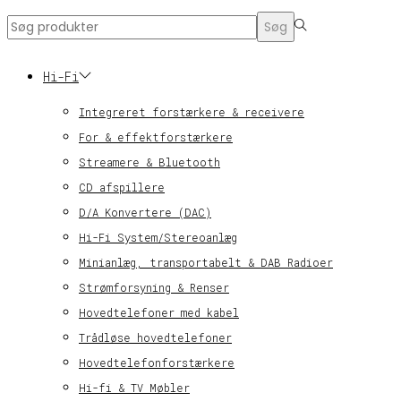
Search
Søg
for:>
Hi-Fi
Integreret forstærkere & receivere
For & effektforstærkere
Streamere & Bluetooth
CD afspillere
D/A Konvertere (DAC)
Hi-Fi System/Stereoanlæg
Minianlæg, transportabelt & DAB Radioer
Strømforsyning & Renser
Hovedtelefoner med kabel
Trådløse hovedtelefoner
Hovedtelefonforstærkere
Hi-fi & TV Møbler