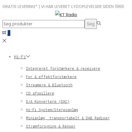
GRATIS LEVERING* | VI HAR LEVERET LYDOPLEVELSER SIDEN 1966
Search
Søg
for:>
0
Hi-Fi
Integreret forstærkere & receivere
For & effektforstærkere
Streamere & Bluetooth
CD afspillere
D/A Konvertere (DAC)
Hi-Fi System/Stereoanlæg
Minianlæg, transportabelt & DAB Radioer
Strømforsyning & Renser