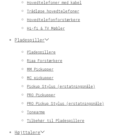
Hovedtelefoner med kabel
Trådløse hovedtelefoner
Hovedtelefonforstærkere
Hi-fi & TV Møbler
Pladespiller
Pladespillere
Riaa Forstærkere
MM Pickupper
MC pickupper
Pickup Stylus (erstatningsnåle)
PRO Pickupper
PRO Pickup Stylus (erstatningsnåle)
Tonearme
Tilbehør til Pladespillere
Højttalere