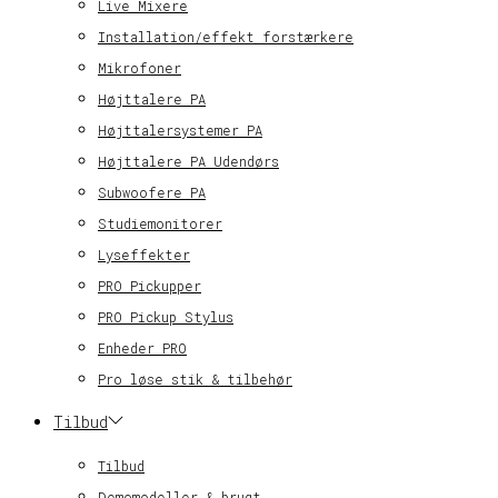
Live Mixere
Installation/effekt forstærkere
Mikrofoner
Højttalere PA
Højttalersystemer PA
Højttalere PA Udendørs
Subwoofere PA
Studiemonitorer
Lyseffekter
PRO Pickupper
PRO Pickup Stylus
Enheder PRO
Pro løse stik & tilbehør
Tilbud
Tilbud
Demomodeller & brugt