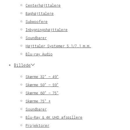
Centerhøjttalere
Baghøjttalere
Subwoofere
Inbygningshøjttalere
Soundbarer
Højttaler Systemer 5.1/7.1 m.m.
Blu-ray Audio
Billede
Skærme 32″ – 49″
Skærme 50″ – 59″
Skærme 60″ – 75″
Skærme 75″ +
Soundbarer
Blu-Ray & 4K UHD afspillere
Projektorer