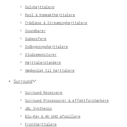
Gulvhøjttalere
Reol & Kompakthøjttalere
Trådløse & Streaminghøjttalere
Soundbarer
Subwoofere
Indbygningshøjttalere
Studiemonitorer
Højttalerstandere
Vægbeslag til højttalere
Surround
Surround Receivere
Surround Processorer & effektforstærkere
JBL Synthesis
Blu-Ray & 4K UHD afspillere
Fronthøjttalere