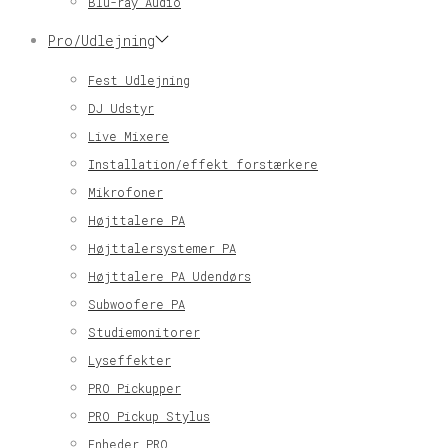
Blu-ray Audio
Pro/Udlejning
Fest Udlejning
DJ Udstyr
Live Mixere
Installation/effekt forstærkere
Mikrofoner
Højttalere PA
Højttalersystemer PA
Højttalere PA Udendørs
Subwoofere PA
Studiemonitorer
Lyseffekter
PRO Pickupper
PRO Pickup Stylus
Enheder PRO