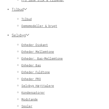
Pro løse stik & tilbehør
Tilbud
Tilbud
Demomodeller & brugt
Selvbyg
Enheder Diskant
Enheder Mellemtone
Enheder: Bas-Mellemtone
Enheder Bas
Enheder Fuldtone
Enheder PRO
Selvbyg Højttalere
Kondensatorer
Modstande
Spoler