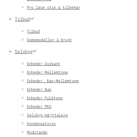
Pro løse stik & tilbehør
Tilbud
Tilbud
Demomodeller & brugt
Selvbyg
Enheder Diskant
Enheder Mellemtone
Enheder: Bas-Mellemtone
Enheder Bas
Enheder Fuldtone
Enheder PRO
Selvbyg Højttalere
Kondensatorer
Modstande