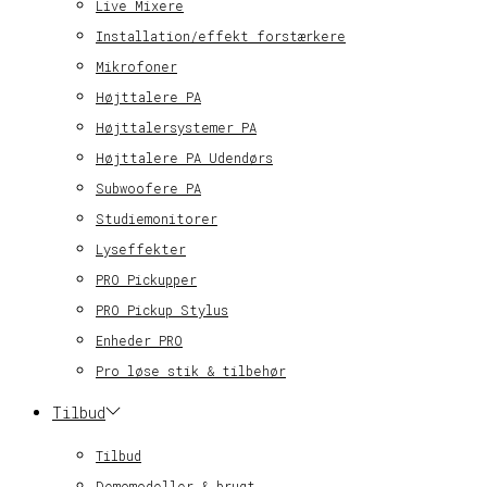
Live Mixere
Installation/effekt forstærkere
Mikrofoner
Højttalere PA
Højttalersystemer PA
Højttalere PA Udendørs
Subwoofere PA
Studiemonitorer
Lyseffekter
PRO Pickupper
PRO Pickup Stylus
Enheder PRO
Pro løse stik & tilbehør
Tilbud
Tilbud
Demomodeller & brugt