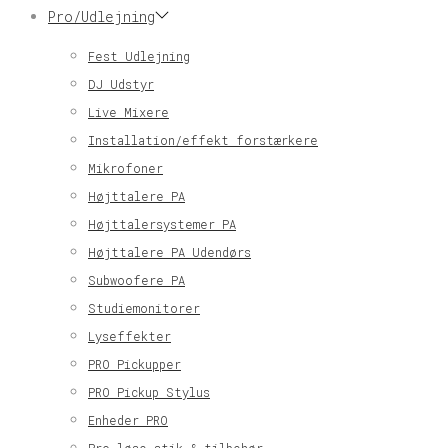
Pro/Udlejning
Fest Udlejning
DJ Udstyr
Live Mixere
Installation/effekt forstærkere
Mikrofoner
Højttalere PA
Højttalersystemer PA
Højttalere PA Udendørs
Subwoofere PA
Studiemonitorer
Lyseffekter
PRO Pickupper
PRO Pickup Stylus
Enheder PRO