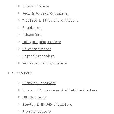
Gulvhøjttalere
Reol & Kompakthøjttalere
Trådløse & Streaminghøjttalere
Soundbarer
Subwoofere
Indbygningshøjttalere
Studiemonitorer
Højttalerstandere
Vægbeslag til højttalere
Surround
Surround Receivere
Surround Processorer & effektforstærkere
JBL Synthesis
Blu-Ray & 4K UHD afspillere
Fronthøjttalere