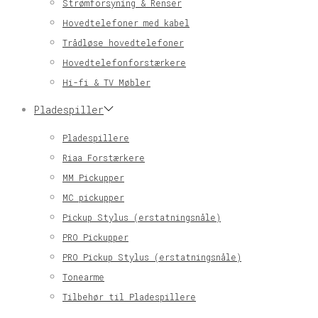
Strømforsyning & Renser
Hovedtelefoner med kabel
Trådløse hovedtelefoner
Hovedtelefonforstærkere
Hi-fi & TV Møbler
Pladespiller
Pladespillere
Riaa Forstærkere
MM Pickupper
MC pickupper
Pickup Stylus (erstatningsnåle)
PRO Pickupper
PRO Pickup Stylus (erstatningsnåle)
Tonearme
Tilbehør til Pladespillere