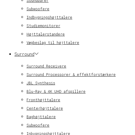
Soundbarer
Subwoofere
Indbygningshøjttalere
Studiemonitorer
Højttalerstandere
Vægbeslag til højttalere
Surround
Surround Receivere
Surround Processorer & effektforstærkere
JBL Synthesis
Blu-Ray & 4K UHD afspillere
Fronthøjttalere
Centerhøjttalere
Baghøjttalere
Subwoofere
Inbygningshøjttalere