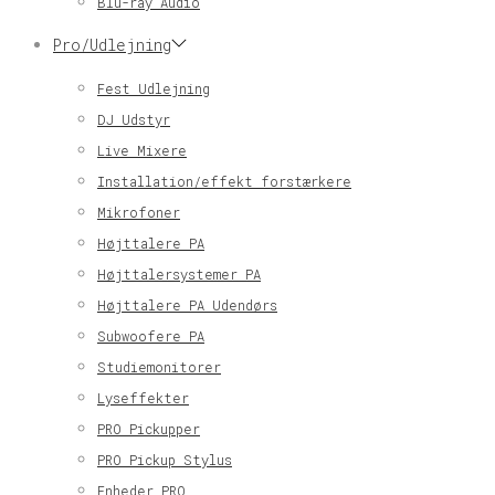
Blu-ray Audio
Pro/Udlejning
Fest Udlejning
DJ Udstyr
Live Mixere
Installation/effekt forstærkere
Mikrofoner
Højttalere PA
Højttalersystemer PA
Højttalere PA Udendørs
Subwoofere PA
Studiemonitorer
Lyseffekter
PRO Pickupper
PRO Pickup Stylus
Enheder PRO