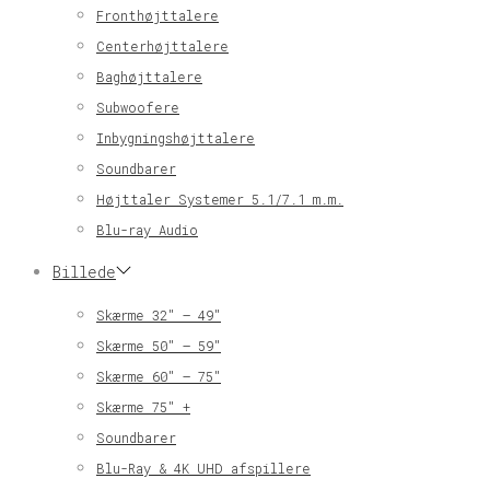
Fronthøjttalere
Centerhøjttalere
Baghøjttalere
Subwoofere
Inbygningshøjttalere
Soundbarer
Højttaler Systemer 5.1/7.1 m.m.
Blu-ray Audio
Billede
Skærme 32″ – 49″
Skærme 50″ – 59″
Skærme 60″ – 75″
Skærme 75″ +
Soundbarer
Blu-Ray & 4K UHD afspillere