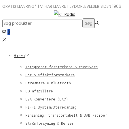
GRATIS LEVERING* | VI HAR LEVERET LYDOPLEVELSER SIDEN 1966
Search
Søg
for:>
0
Hi-Fi
Integreret forstærkere & receivere
For & effektforstærkere
Streamere & Bluetooth
CD afspillere
D/A Konvertere (DAC)
Hi-Fi System/Stereoanlæg
Minianlæg, transportabelt & DAB Radioer
Strømforsyning & Renser