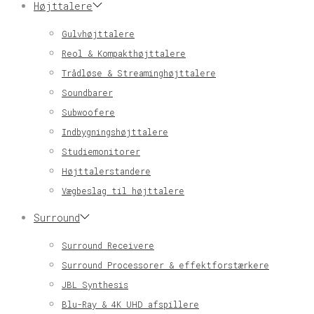
Højttalere
Gulvhøjttalere
Reol & Kompakthøjttalere
Trådløse & Streaminghøjttalere
Soundbarer
Subwoofere
Indbygningshøjttalere
Studiemonitorer
Højttalerstandere
Vægbeslag til højttalere
Surround
Surround Receivere
Surround Processorer & effektforstærkere
JBL Synthesis
Blu-Ray & 4K UHD afspillere