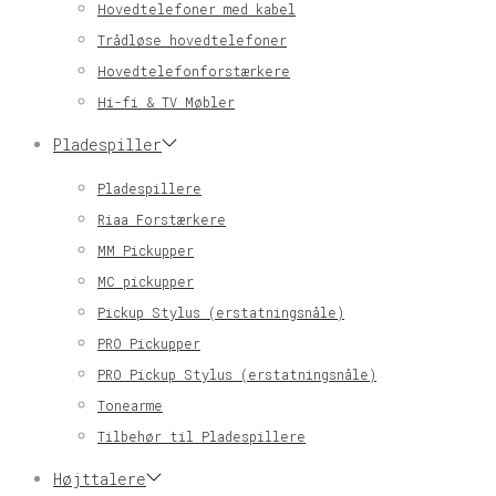
Hovedtelefoner med kabel
Trådløse hovedtelefoner
Hovedtelefonforstærkere
Hi-fi & TV Møbler
Pladespiller
Pladespillere
Riaa Forstærkere
MM Pickupper
MC pickupper
Pickup Stylus (erstatningsnåle)
PRO Pickupper
PRO Pickup Stylus (erstatningsnåle)
Tonearme
Tilbehør til Pladespillere
Højttalere