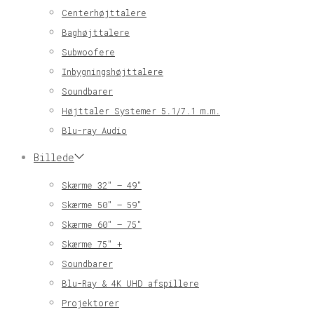
Centerhøjttalere
Baghøjttalere
Subwoofere
Inbygningshøjttalere
Soundbarer
Højttaler Systemer 5.1/7.1 m.m.
Blu-ray Audio
Billede
Skærme 32″ – 49″
Skærme 50″ – 59″
Skærme 60″ – 75″
Skærme 75″ +
Soundbarer
Blu-Ray & 4K UHD afspillere
Projektorer