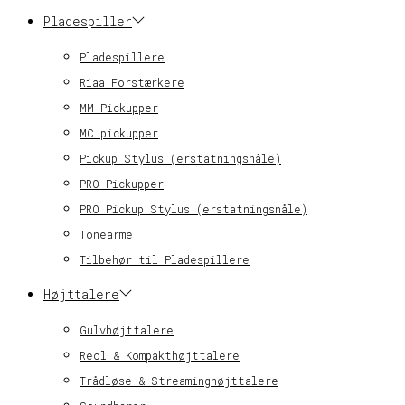
Pladespiller
Pladespillere
Riaa Forstærkere
MM Pickupper
MC pickupper
Pickup Stylus (erstatningsnåle)
PRO Pickupper
PRO Pickup Stylus (erstatningsnåle)
Tonearme
Tilbehør til Pladespillere
Højttalere
Gulvhøjttalere
Reol & Kompakthøjttalere
Trådløse & Streaminghøjttalere