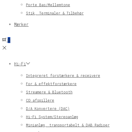
Porte Bas/Mellemtone
Stik, Terminaler & Tilbehør
Mærker
0
Hi-Fi
Integreret forstærkere & receivere
For & effektforstærkere
Streamere & Bluetooth
CD afspillere
D/A Konvertere (DAC)
Hi-Fi System/Stereoanlæg
Minianlæg, transportabelt & DAB Radioer