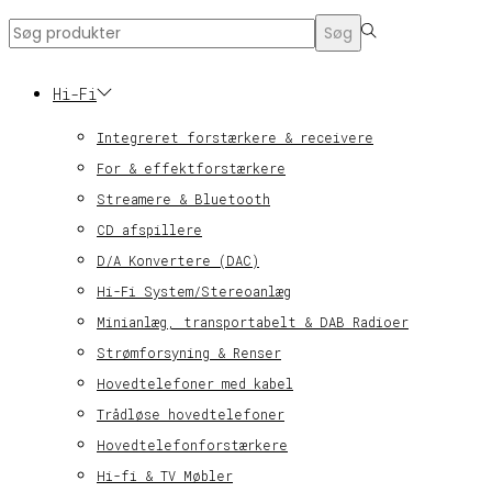
Search
Søg
for:>
Hi-Fi
Integreret forstærkere & receivere
For & effektforstærkere
Streamere & Bluetooth
CD afspillere
D/A Konvertere (DAC)
Hi-Fi System/Stereoanlæg
Minianlæg, transportabelt & DAB Radioer
Strømforsyning & Renser
Hovedtelefoner med kabel
Trådløse hovedtelefoner
Hovedtelefonforstærkere
Hi-fi & TV Møbler