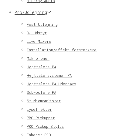
Blu-ray Audio
Pro/Udlejning
Fest Udlejning
DJ Udstyr
Live Mixere
Installation/effekt forstærkere
Mikrofoner
Højttalere PA
Højttalersystemer PA
Højttalere PA Udendørs
Subwoofere PA
Studiemonitorer
Lyseffekter
PRO Pickupper
PRO Pickup Stylus
Enheder PRO