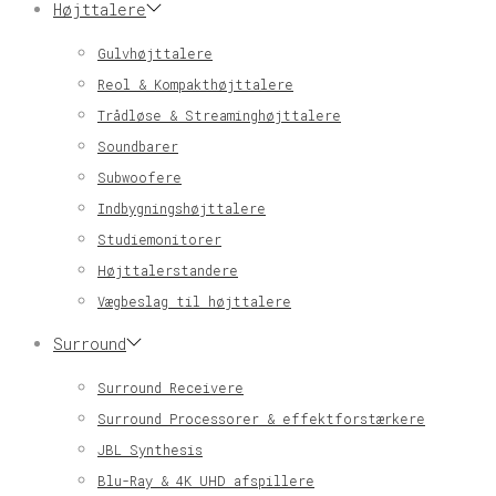
Højttalere
Gulvhøjttalere
Reol & Kompakthøjttalere
Trådløse & Streaminghøjttalere
Soundbarer
Subwoofere
Indbygningshøjttalere
Studiemonitorer
Højttalerstandere
Vægbeslag til højttalere
Surround
Surround Receivere
Surround Processorer & effektforstærkere
JBL Synthesis
Blu-Ray & 4K UHD afspillere