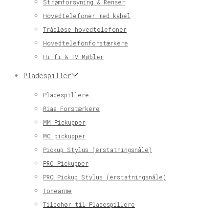
Strømforsyning & Renser
Hovedtelefoner med kabel
Trådløse hovedtelefoner
Hovedtelefonforstærkere
Hi-fi & TV Møbler
Pladespiller
Pladespillere
Riaa Forstærkere
MM Pickupper
MC pickupper
Pickup Stylus (erstatningsnåle)
PRO Pickupper
PRO Pickup Stylus (erstatningsnåle)
Tonearme
Tilbehør til Pladespillere