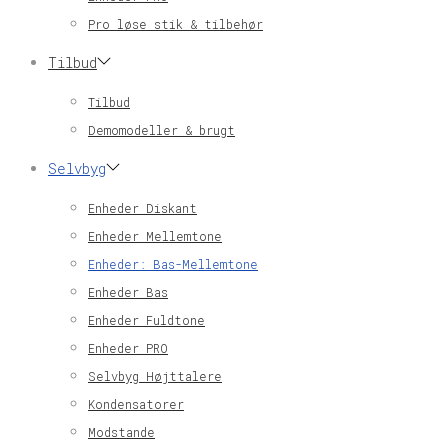
Pro løse stik & tilbehør
Tilbud
Tilbud
Demomodeller & brugt
Selvbyg
Enheder Diskant
Enheder Mellemtone
Enheder: Bas-Mellemtone
Enheder Bas
Enheder Fuldtone
Enheder PRO
Selvbyg Højttalere
Kondensatorer
Modstande