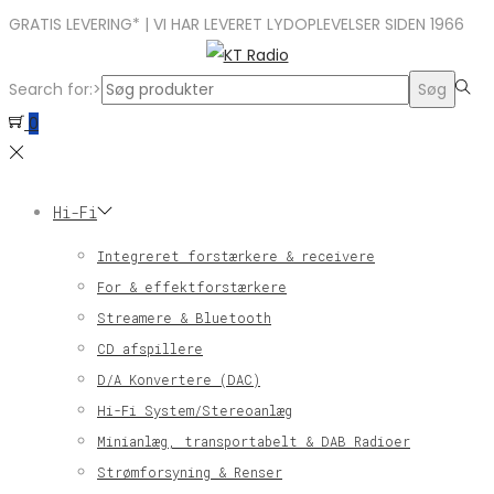
GRATIS LEVERING* | VI HAR LEVERET LYDOPLEVELSER SIDEN 1966
Search for:>
Søg
0
Hi-Fi
Integreret forstærkere & receivere
For & effektforstærkere
Streamere & Bluetooth
CD afspillere
D/A Konvertere (DAC)
Hi-Fi System/Stereoanlæg
Minianlæg, transportabelt & DAB Radioer
Strømforsyning & Renser