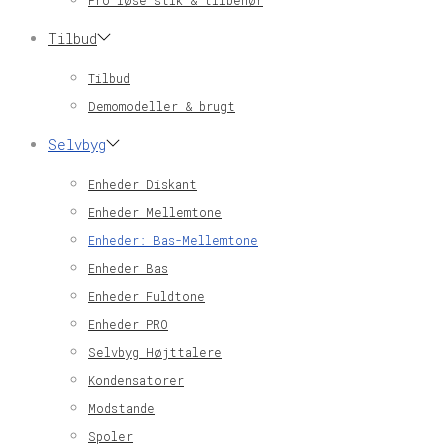
Pro løse stik & tilbehør
Tilbud
Tilbud
Demomodeller & brugt
Selvbyg
Enheder Diskant
Enheder Mellemtone
Enheder: Bas-Mellemtone
Enheder Bas
Enheder Fuldtone
Enheder PRO
Selvbyg Højttalere
Kondensatorer
Modstande
Spoler