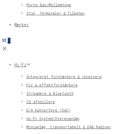
Porte Bas/Mellemtone
Stik, Terminaler & Tilbehør
Mærker
0
Hi-Fi
Integreret forstærkere & receivere
For & effektforstærkere
Streamere & Bluetooth
CD afspillere
D/A Konvertere (DAC)
Hi-Fi System/Stereoanlæg
Minianlæg, transportabelt & DAB Radioer