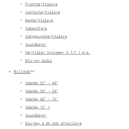
Fronthøjttalere
Centerhøjttalere
Baghøjttalere
Subwoofere
Inbygningshøjttalere
Soundbarer
Højttaler Systemer 5.1/7.1 m.m.
Blu-ray Audio
Billede
Skærme 32″ – 49″
Skærme 50″ – 59″
Skærme 60″ – 75″
Skærme 75″ +
Soundbarer
Blu-Ray & 4K UHD afspillere