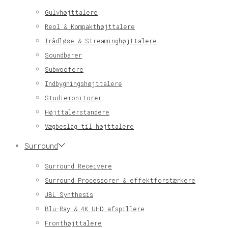
Gulvhøjttalere
Reol & Kompakthøjttalere
Trådløse & Streaminghøjttalere
Soundbarer
Subwoofere
Indbygningshøjttalere
Studiemonitorer
Højttalerstandere
Vægbeslag til højttalere
Surround
Surround Receivere
Surround Processorer & effektforstærkere
JBL Synthesis
Blu-Ray & 4K UHD afspillere
Fronthøjttalere