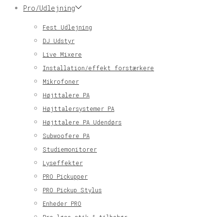
Pro/Udlejning
Fest Udlejning
DJ Udstyr
Live Mixere
Installation/effekt forstærkere
Mikrofoner
Højttalere PA
Højttalersystemer PA
Højttalere PA Udendørs
Subwoofere PA
Studiemonitorer
Lyseffekter
PRO Pickupper
PRO Pickup Stylus
Enheder PRO