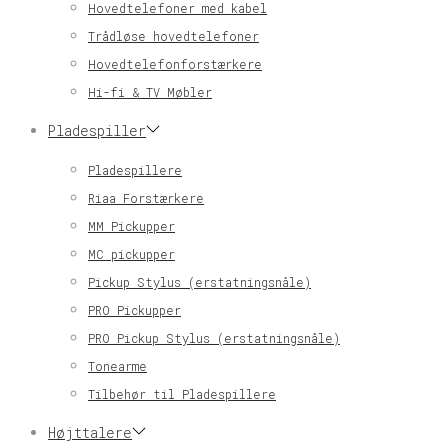
Hovedtelefoner med kabel
Trådløse hovedtelefoner
Hovedtelefonforstærkere
Hi-fi & TV Møbler
Pladespiller
Pladespillere
Riaa Forstærkere
MM Pickupper
MC pickupper
Pickup Stylus (erstatningsnåle)
PRO Pickupper
PRO Pickup Stylus (erstatningsnåle)
Tonearme
Tilbehør til Pladespillere
Højttalere