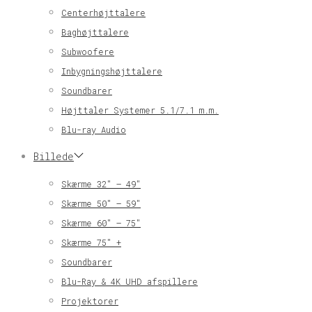
Centerhøjttalere
Baghøjttalere
Subwoofere
Inbygningshøjttalere
Soundbarer
Højttaler Systemer 5.1/7.1 m.m.
Blu-ray Audio
Billede
Skærme 32″ – 49″
Skærme 50″ – 59″
Skærme 60″ – 75″
Skærme 75″ +
Soundbarer
Blu-Ray & 4K UHD afspillere
Projektorer