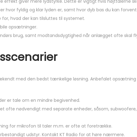
e effekt giver mere lydstyrke. Dette er vigtigt hvis højttalerne ska
er hvor fyldig og klar lyden er, samt hvor dyb bas du kan forvent
for, hvad der kan tilsluttes til systemet.
bile opsætninger.
endørs brug, samt modtandsdygtighed når anlægget ofte skal fly
sscenarier
ekendt med den bedst tænkelige løsning. Anbefalet opsætning ti
r der er tale om en mindre begivenhed.
er det ofte nødvendigt med separate enheder, såsom, subwoofere
ng for mikrofon til taler m.m. er ofte at foretrække.
rbestandigt udstyr. Kontakt KT Radio for at høre nærmere.