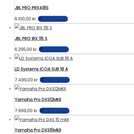
JBL PRO PRX418S
6.100,00
kr.
Tilføj til kurv
JBL PRO IRX 115 S
6.295,00
kr.
Tilføj til kurv
LD Systems ICOA SUB 18 A
7.499,00
kr.
Tilføj til kurv
Yamaha Pro DXS12MKII
7.999,00
kr.
Tilføj til kurv
Yamaha Pro DXS15MKII