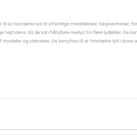
l at forstærke lyd til offentlige meddelelser, begivenheder, fores
øjttalere, da de kan håndtere livelyd fra flere lydkilder. De kan
 modeller og størrelser. De benyttes til at forstærke lyd i store 