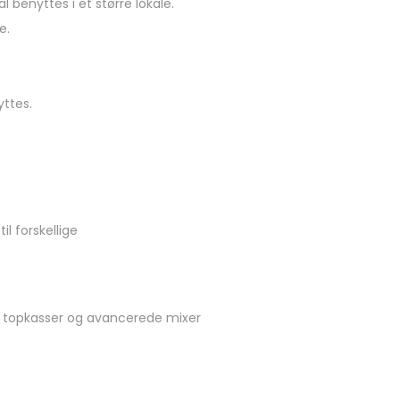
l benyttes i et større lokale.
e.
ttes.
l forskellige
, topkasser og avancerede mixer