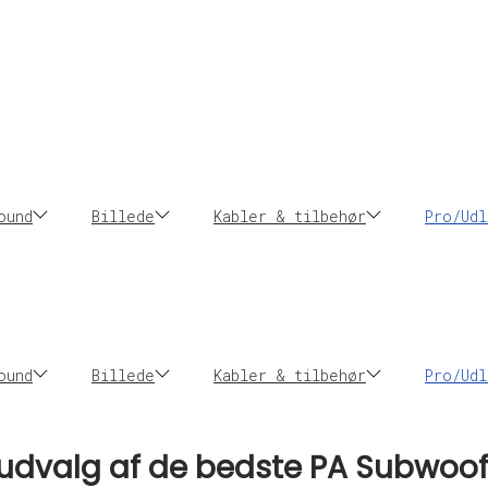
ound
Billede
Kabler & tilbehør
Pro/Udl
ound
Billede
Kabler & tilbehør
Pro/Udl
t udvalg af de bedste PA Subwoo