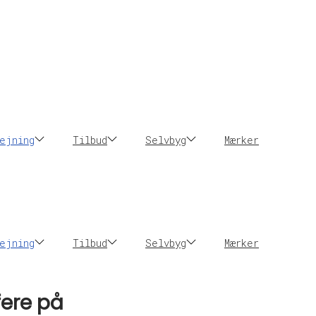
ejning
Tilbud
Selvbyg
Mærker
ejning
Tilbud
Selvbyg
Mærker
fere på