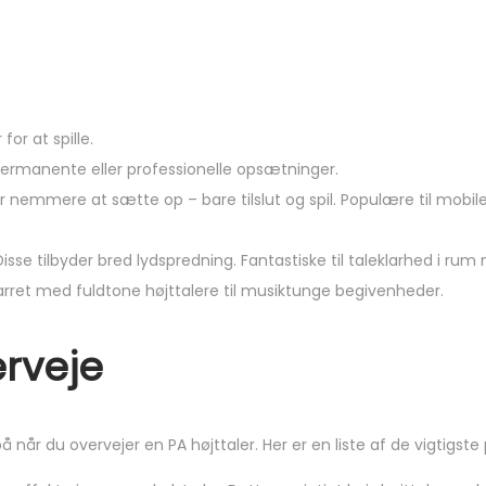
or at spille.
ermanente eller professionelle opsætninger.
 nemmere at sætte op – bare tilslut og spil. Populære til mobile 
Disse tilbyder bred lydspredning. Fantastiske til taleklarhed i rum
parret med fuldtone højttalere til musiktunge begivenheder.
erveje
år du overvejer en PA højttaler. Her er en liste af de vigtigste