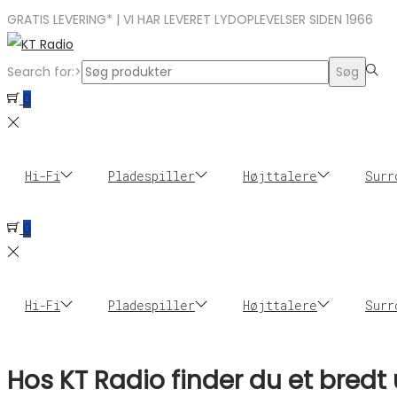
GRATIS LEVERING* | VI HAR LEVERET LYDOPLEVELSER SIDEN 1966
Search for:>
Søg
0
Hi-Fi
Pladespiller
Højttalere
Surr
0
Hi-Fi
Pladespiller
Højttalere
Surr
Hos KT Radio finder du et bred