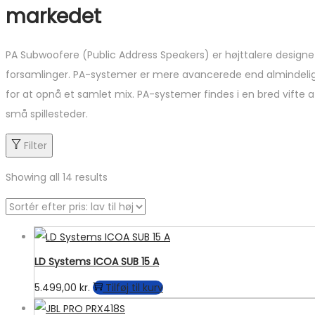
markedet
PA Subwoofere (Public Address Speakers) er højttalere designet ti
forsamlinger. PA-systemer er mere avancerede end almindelige h
for at opnå et samlet mix. PA-systemer findes i en bred vifte af
små spillesteder.
Filter
Showing all 14 results
LD Systems ICOA SUB 15 A
5.499,00
kr.
Tilføj til kurv