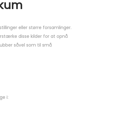
likum
illinger eller større forsamlinger.
rstærke disse kilder for at opnå
klubber såvel som til små
ge i: