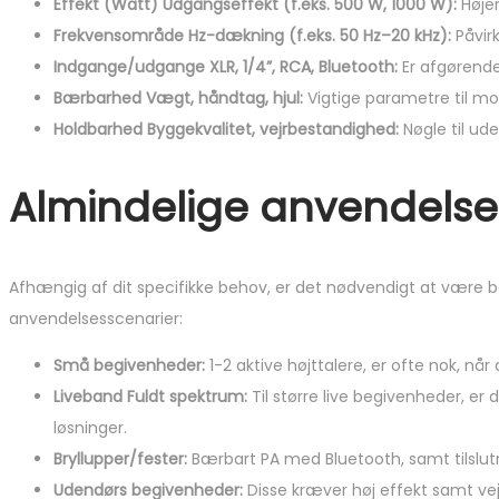
Effekt (Watt) Udgangseffekt (f.eks. 500 W, 1000 W):
Højer
Frekvensområde Hz-dækning (f.eks. 50 Hz–20 kHz):
Påvirk
Indgange/udgange XLR, 1/4”, RCA, Bluetooth:
Er afgørende 
Bærbarhed Vægt, håndtag, hjul:
Vigtige parametre til mo
Holdbarhed Byggekvalitet, vejrbestandighed:
Nøgle til ud
Almindelige anvendelse
Afhængig af dit specifikke behov, er det nødvendigt at være b
anvendelsesscenarier:
Små begivenheder:
1-2 aktive højttalere, er ofte nok, nå
Liveband Fuldt spektrum:
Til større live begivenheder, 
løsninger.
Bryllupper/fester:
Bærbart PA med Bluetooth, samt tilslutni
Udendørs begivenheder:
Disse kræver høj effekt samt vej