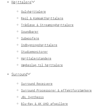
Højttalere
Gulvhøjttalere
Reol & Kompakthøjttalere
Trådløse & Streaminghøjttalere
Soundbarer
Subwoofere
Indbygningshøjttalere
Studiemonitorer
Højttalerstandere
Vægbeslag til højttalere
Surround
Surround Receivere
Surround Processorer & effektforstærkere
JBL Synthesis
Blu-Ray & 4K UHD afspillere