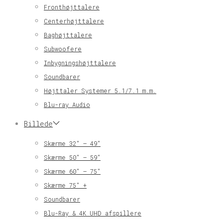
Fronthøjttalere
Centerhøjttalere
Baghøjttalere
Subwoofere
Inbygningshøjttalere
Soundbarer
Højttaler Systemer 5.1/7.1 m.m.
Blu-ray Audio
Billede
Skærme 32″ – 49″
Skærme 50″ – 59″
Skærme 60″ – 75″
Skærme 75″ +
Soundbarer
Blu-Ray & 4K UHD afspillere