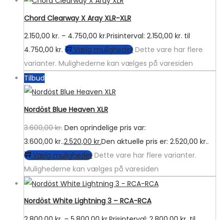
Chord Clearway X Aray XLR-XLR
2.150,00
kr.
–
4.750,00
kr.
Prisinterval: 2.150,00 kr. til
4.750,00 kr.
Vælg muligheder
Dette vare har flere
varianter. Mulighederne kan vælges på varesiden
Tilbud
Nordöst Blue Heaven XLR
3.600,00
kr.
Den oprindelige pris var:
3.600,00 kr..
2.520,00
kr.
Den aktuelle pris er: 2.520,00 kr..
Vælg muligheder
Dette vare har flere varianter.
Mulighederne kan vælges på varesiden
Nordöst White Lightning 3 – RCA-RCA
2.800,00
kr.
–
5.800,00
kr.
Prisinterval: 2.800,00 kr. til