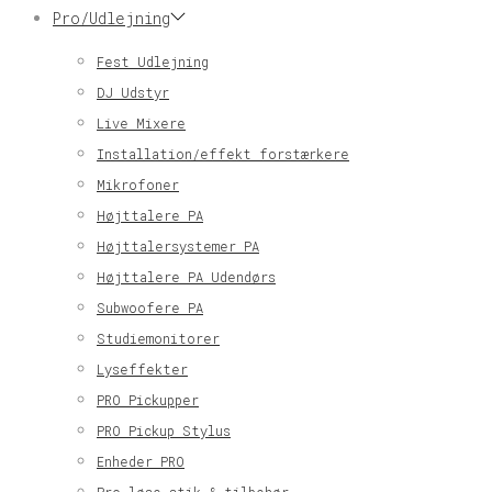
Pro/Udlejning
Fest Udlejning
DJ Udstyr
Live Mixere
Installation/effekt forstærkere
Mikrofoner
Højttalere PA
Højttalersystemer PA
Højttalere PA Udendørs
Subwoofere PA
Studiemonitorer
Lyseffekter
PRO Pickupper
PRO Pickup Stylus
Enheder PRO