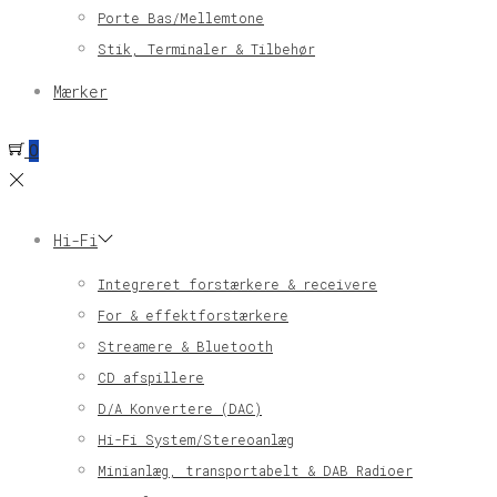
Porte Bas/Mellemtone
Stik, Terminaler & Tilbehør
Mærker
0
Hi-Fi
Integreret forstærkere & receivere
For & effektforstærkere
Streamere & Bluetooth
CD afspillere
D/A Konvertere (DAC)
Hi-Fi System/Stereoanlæg
Minianlæg, transportabelt & DAB Radioer