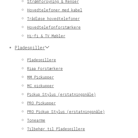
Strømforsyning & Renser
Hovedtelefoner med kabel
Trådløse hovedtelefoner
Hovedtelefonforstærkere
Hi-fi & TV Møbler
Pladespiller
Pladespillere
Riaa Forstærkere
MM Pickupper
MC pickupper
Pickup Stylus (erstatningsnåle)
PRO Pickupper
PRO Pickup Stylus (erstatningsnåle)
Tonearme
Tilbehør til Pladespillere