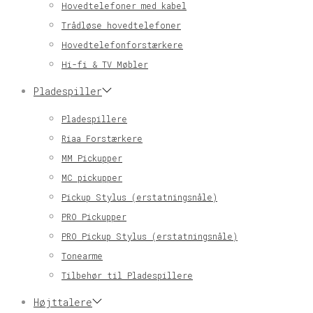
Hovedtelefoner med kabel
Trådløse hovedtelefoner
Hovedtelefonforstærkere
Hi-fi & TV Møbler
Pladespiller
Pladespillere
Riaa Forstærkere
MM Pickupper
MC pickupper
Pickup Stylus (erstatningsnåle)
PRO Pickupper
PRO Pickup Stylus (erstatningsnåle)
Tonearme
Tilbehør til Pladespillere
Højttalere