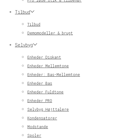
Pro løse stik & tilbehør
Tilbud
Tilbud
Demomodeller & brugt
Selvbyg
Enheder Diskant
Enheder Mellemtone
Enheder: Bas-Mellemtone
Enheder Bas
Enheder Fuldtone
Enheder PRO
Selvbyg Højttalere
Kondensatorer
Modstande
Spoler