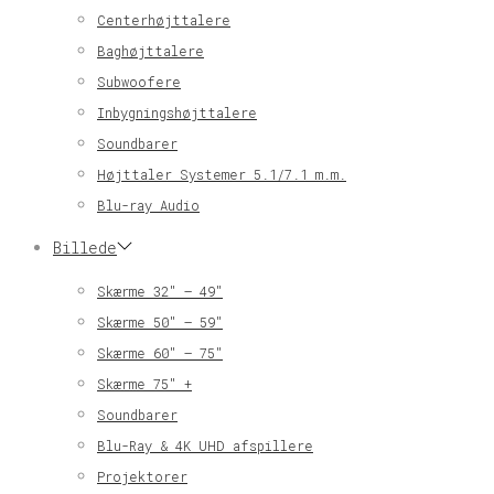
Centerhøjttalere
Baghøjttalere
Subwoofere
Inbygningshøjttalere
Soundbarer
Højttaler Systemer 5.1/7.1 m.m.
Blu-ray Audio
Billede
Skærme 32″ – 49″
Skærme 50″ – 59″
Skærme 60″ – 75″
Skærme 75″ +
Soundbarer
Blu-Ray & 4K UHD afspillere
Projektorer