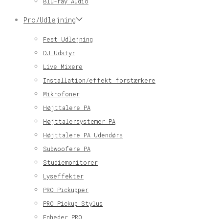
Blu-ray Audio
Pro/Udlejning
Fest Udlejning
DJ Udstyr
Live Mixere
Installation/effekt forstærkere
Mikrofoner
Højttalere PA
Højttalersystemer PA
Højttalere PA Udendørs
Subwoofere PA
Studiemonitorer
Lyseffekter
PRO Pickupper
PRO Pickup Stylus
Enheder PRO