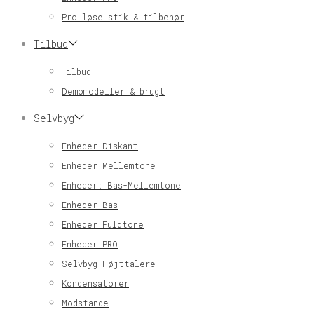
Pro løse stik & tilbehør
Tilbud
Tilbud
Demomodeller & brugt
Selvbyg
Enheder Diskant
Enheder Mellemtone
Enheder: Bas-Mellemtone
Enheder Bas
Enheder Fuldtone
Enheder PRO
Selvbyg Højttalere
Kondensatorer
Modstande