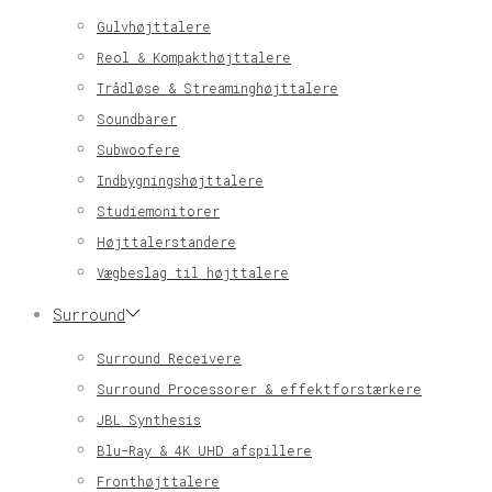
Gulvhøjttalere
Reol & Kompakthøjttalere
Trådløse & Streaminghøjttalere
Soundbarer
Subwoofere
Indbygningshøjttalere
Studiemonitorer
Højttalerstandere
Vægbeslag til højttalere
Surround
Surround Receivere
Surround Processorer & effektforstærkere
JBL Synthesis
Blu-Ray & 4K UHD afspillere
Fronthøjttalere