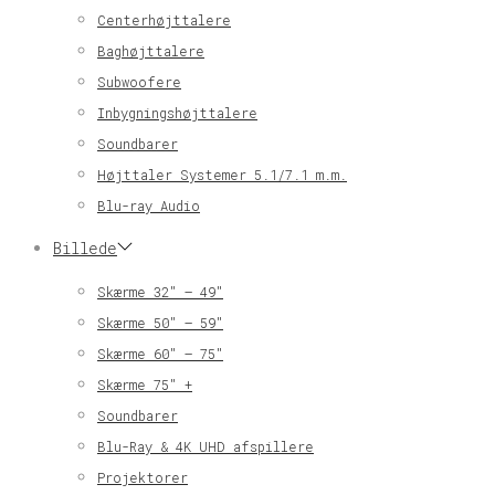
Centerhøjttalere
Baghøjttalere
Subwoofere
Inbygningshøjttalere
Soundbarer
Højttaler Systemer 5.1/7.1 m.m.
Blu-ray Audio
Billede
Skærme 32″ – 49″
Skærme 50″ – 59″
Skærme 60″ – 75″
Skærme 75″ +
Soundbarer
Blu-Ray & 4K UHD afspillere
Projektorer