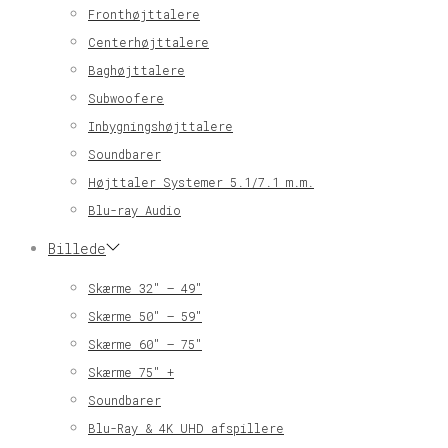
Fronthøjttalere
Centerhøjttalere
Baghøjttalere
Subwoofere
Inbygningshøjttalere
Soundbarer
Højttaler Systemer 5.1/7.1 m.m.
Blu-ray Audio
Billede
Skærme 32″ – 49″
Skærme 50″ – 59″
Skærme 60″ – 75″
Skærme 75″ +
Soundbarer
Blu-Ray & 4K UHD afspillere