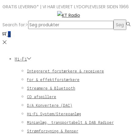
GRATIS LEVERING* | VI HAR LEVERET LYDOPLEVELSER SIDEN 1966
Search for:>
Søg
0
Hi-Fi
Integreret forstærkere & receivere
For & effektforstærkere
Streamere & Bluetooth
CD afspillere
D/A Konvertere (DAC)
Hi-Fi System/Stereoanlæg
Minianlæg, transportabelt & DAB Radioer
Strømforsyning & Renser