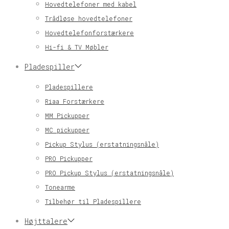
Hovedtelefoner med kabel
Trådløse hovedtelefoner
Hovedtelefonforstærkere
Hi-fi & TV Møbler
Pladespiller
Pladespillere
Riaa Forstærkere
MM Pickupper
MC pickupper
Pickup Stylus (erstatningsnåle)
PRO Pickupper
PRO Pickup Stylus (erstatningsnåle)
Tonearme
Tilbehør til Pladespillere
Højttalere