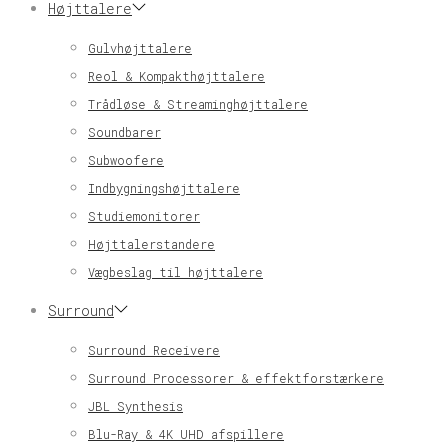
Højttalere
Gulvhøjttalere
Reol & Kompakthøjttalere
Trådløse & Streaminghøjttalere
Soundbarer
Subwoofere
Indbygningshøjttalere
Studiemonitorer
Højttalerstandere
Vægbeslag til højttalere
Surround
Surround Receivere
Surround Processorer & effektforstærkere
JBL Synthesis
Blu-Ray & 4K UHD afspillere