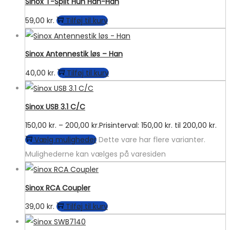
Sinox T-Split Hun Han-Han
59,00
kr.
Tilføj til kurv
Sinox Antennestik løs – Han
40,00
kr.
Tilføj til kurv
Sinox USB 3.1 C/C
150,00
kr.
–
200,00
kr.
Prisinterval: 150,00 kr. til 200,00 kr.
Vælg muligheder
Dette vare har flere varianter.
Mulighederne kan vælges på varesiden
Sinox RCA Coupler
39,00
kr.
Tilføj til kurv