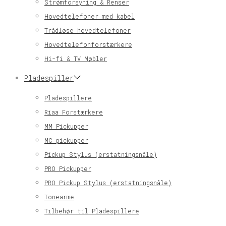
Strømforsyning & Renser
Hovedtelefoner med kabel
Trådløse hovedtelefoner
Hovedtelefonforstærkere
Hi-fi & TV Møbler
Pladespiller
Pladespillere
Riaa Forstærkere
MM Pickupper
MC pickupper
Pickup Stylus (erstatningsnåle)
PRO Pickupper
PRO Pickup Stylus (erstatningsnåle)
Tonearme
Tilbehør til Pladespillere