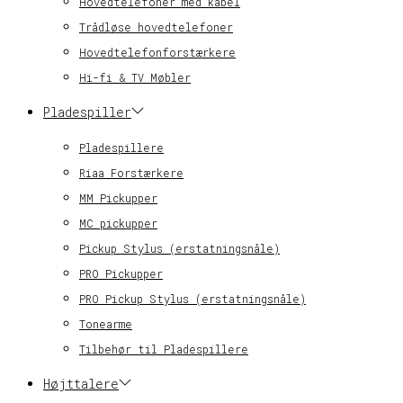
Hovedtelefoner med kabel
Trådløse hovedtelefoner
Hovedtelefonforstærkere
Hi-fi & TV Møbler
Pladespiller
Pladespillere
Riaa Forstærkere
MM Pickupper
MC pickupper
Pickup Stylus (erstatningsnåle)
PRO Pickupper
PRO Pickup Stylus (erstatningsnåle)
Tonearme
Tilbehør til Pladespillere
Højttalere