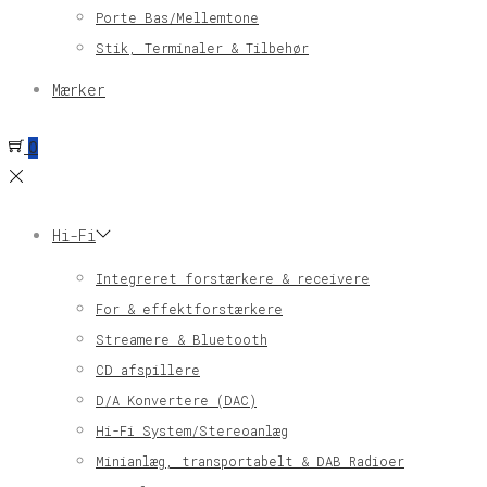
Porte Bas/Mellemtone
Stik, Terminaler & Tilbehør
Mærker
0
Hi-Fi
Integreret forstærkere & receivere
For & effektforstærkere
Streamere & Bluetooth
CD afspillere
D/A Konvertere (DAC)
Hi-Fi System/Stereoanlæg
Minianlæg, transportabelt & DAB Radioer