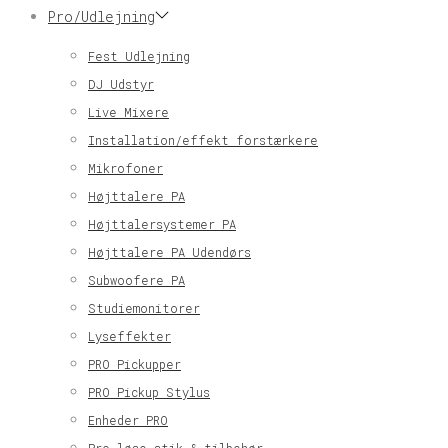
Pro/Udlejning
Fest Udlejning
DJ Udstyr
Live Mixere
Installation/effekt forstærkere
Mikrofoner
Højttalere PA
Højttalersystemer PA
Højttalere PA Udendørs
Subwoofere PA
Studiemonitorer
Lyseffekter
PRO Pickupper
PRO Pickup Stylus
Enheder PRO