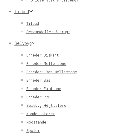
Pro løse stik & tilbehør
Tilbud
Tilbud
Demomodeller & brugt
Selvbyg
Enheder Diskant
Enheder Mellemtone
Enheder: Bas-Mellemtone
Enheder Bas
Enheder Fuldtone
Enheder PRO
Selvbyg Højttalere
Kondensatorer
Modstande
Spoler