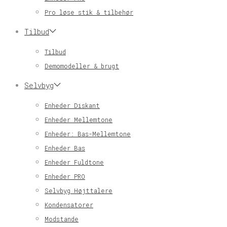
Pro løse stik & tilbehør
Tilbud
Tilbud
Demomodeller & brugt
Selvbyg
Enheder Diskant
Enheder Mellemtone
Enheder: Bas-Mellemtone
Enheder Bas
Enheder Fuldtone
Enheder PRO
Selvbyg Højttalere
Kondensatorer
Modstande