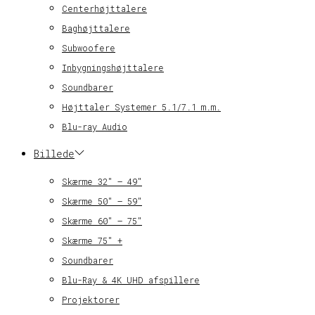
Centerhøjttalere
Baghøjttalere
Subwoofere
Inbygningshøjttalere
Soundbarer
Højttaler Systemer 5.1/7.1 m.m.
Blu-ray Audio
Billede
Skærme 32″ – 49″
Skærme 50″ – 59″
Skærme 60″ – 75″
Skærme 75″ +
Soundbarer
Blu-Ray & 4K UHD afspillere
Projektorer