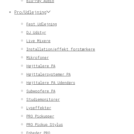
Blu-ray Audio
Pro/Udlejning
Fest Udlejning
DJ Udstyr
Live Mixere
Installation/effekt forstærkere
Mikrofoner
Højttalere PA
Højttalersystemer PA
Højttalere PA Udendørs
Subwoofere PA
Studiemonitorer
Lyseffekter
PRO Pickupper
PRO Pickup Stylus
Enheder PRO