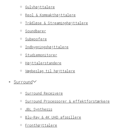
Gulvhøjttalere
Reol & Kompakthøjttalere
Trådløse & Streaminghøjttalere
Soundbarer
Subwoofere
Indbygningshøjttalere
Studiemonitorer
Højttalerstandere
Vægbeslag til højttalere
Surround
Surround Receivere
Surround Processorer & effektforstærkere
JBL Synthesis
Blu-Ray & 4K UHD afspillere
Fronthøjttalere