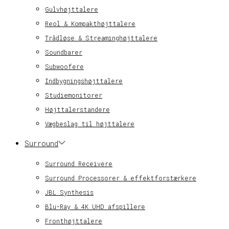
Gulvhøjttalere
Reol & Kompakthøjttalere
Trådløse & Streaminghøjttalere
Soundbarer
Subwoofere
Indbygningshøjttalere
Studiemonitorer
Højttalerstandere
Vægbeslag til højttalere
Surround
Surround Receivere
Surround Processorer & effektforstærkere
JBL Synthesis
Blu-Ray & 4K UHD afspillere
Fronthøjttalere