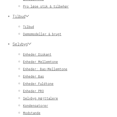
Pro løse stik & tilbehør
Tilbud
Tilbud
Demomodeller & brugt
Selvbyg
Enheder Diskant
Enheder Mellemtone
Enheder: Bas-Mellemtone
Enheder Bas
Enheder Fuldtone
Enheder PRO
Selvbyg Højttalere
Kondensatorer
Modstande