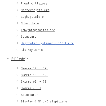
Fronthøjttalere
Centerhøjttalere
Baghøjttalere
Subwoofere
Inbygningshøjttalere
Soundbarer
Højttaler Systemer 5.1/7.1 m.m.
Blu-ray Audio
Billede
Skærme 32″ – 49″
Skærme 50″ – 59″
Skærme 60″ – 75″
Skærme 75″ +
Soundbarer
Blu-Ray & 4K UHD afspillere