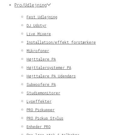
Pro/Udlejning
Fest Udlejning
DJ Udstyr
Live Mixere
Installation/effekt forstærkere
Mikrofoner
Højttalere PA
Højttalersystemer PA
Højttalere PA Udendørs
Subwoofere PA
Studiemonitorer
Lyseffekter
PRO Pickupper
PRO Pickup Stylus
Enheder PRO