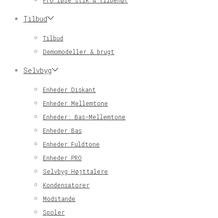
Pro løse stik & tilbehør
Tilbud
Tilbud
Demomodeller & brugt
Selvbyg
Enheder Diskant
Enheder Mellemtone
Enheder: Bas-Mellemtone
Enheder Bas
Enheder Fuldtone
Enheder PRO
Selvbyg Højttalere
Kondensatorer
Modstande
Spoler