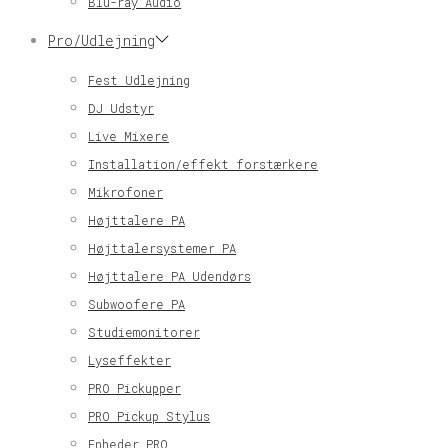
Blu-ray Audio
Pro/Udlejning
Fest Udlejning
DJ Udstyr
Live Mixere
Installation/effekt forstærkere
Mikrofoner
Højttalere PA
Højttalersystemer PA
Højttalere PA Udendørs
Subwoofere PA
Studiemonitorer
Lyseffekter
PRO Pickupper
PRO Pickup Stylus
Enheder PRO