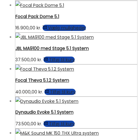
Focal Pack Dome 5.1
Dette
16.900,00
kr.
Vælg muligheder
vare
har
JBL MA9100 med Stage 5.1 System
flere
37.500,00
kr.
Tilføj til kurv
varianter.
Mulighederne
kan
Focal Theva 5.1.2 System
vælges
40.000,00
kr.
Tilføj til kurv
på
varesiden
Dynaudio Evoke 5.1 System
73.500,00
kr.
Tilføj til kurv