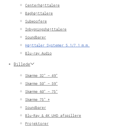
Centerhøjttalere
Baghøjttalere
Subwoofere
Inbygningshøjttalere
Soundbarer
Højttaler Systemer 5.1/7.1 m.m.
Blu-ray Audio
Billede
Skærme 32″ – 49″
Skærme 50″ – 59″
Skærme 60″ – 75″
Skærme 75″ +
Soundbarer
Blu-Ray & 4K UHD afspillere
Projektorer