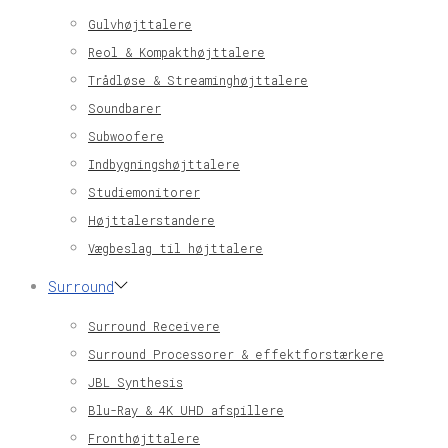
Gulvhøjttalere
Reol & Kompakthøjttalere
Trådløse & Streaminghøjttalere
Soundbarer
Subwoofere
Indbygningshøjttalere
Studiemonitorer
Højttalerstandere
Vægbeslag til højttalere
Surround
Surround Receivere
Surround Processorer & effektforstærkere
JBL Synthesis
Blu-Ray & 4K UHD afspillere
Fronthøjttalere