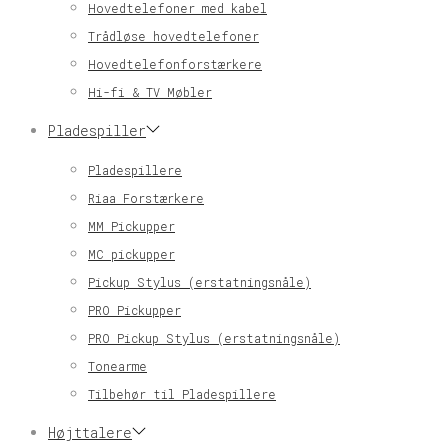
Hovedtelefoner med kabel
Trådløse hovedtelefoner
Hovedtelefonforstærkere
Hi-fi & TV Møbler
Pladespiller
Pladespillere
Riaa Forstærkere
MM Pickupper
MC pickupper
Pickup Stylus (erstatningsnåle)
PRO Pickupper
PRO Pickup Stylus (erstatningsnåle)
Tonearme
Tilbehør til Pladespillere
Højttalere