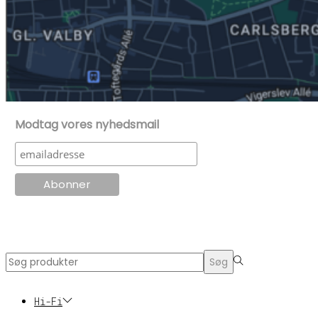
Modtag vores nyhedsmail
© KT Radio -2024
Search
Søg
for:>
Hi-Fi