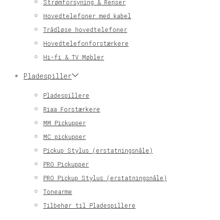
Strømforsyning & Renser
Hovedtelefoner med kabel
Trådløse hovedtelefoner
Hovedtelefonforstærkere
Hi-fi & TV Møbler
Pladespiller
Pladespillere
Riaa Forstærkere
MM Pickupper
MC pickupper
Pickup Stylus (erstatningsnåle)
PRO Pickupper
PRO Pickup Stylus (erstatningsnåle)
Tonearme
Tilbehør til Pladespillere