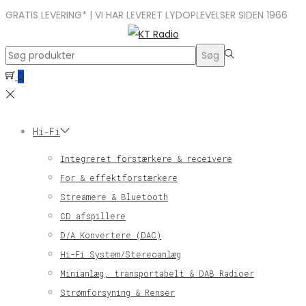
GRATIS LEVERING* | VI HAR LEVERET LYDOPLEVELSER SIDEN 1966
Search
Søg
for:>
0
Hi-Fi
Integreret forstærkere & receivere
For & effektforstærkere
Streamere & Bluetooth
CD afspillere
D/A Konvertere (DAC)
Hi-Fi System/Stereoanlæg
Minianlæg, transportabelt & DAB Radioer
Strømforsyning & Renser