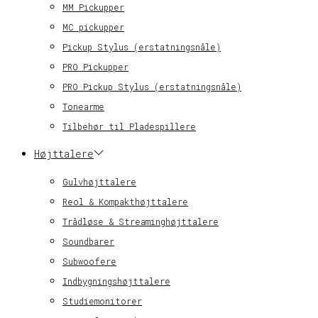
MM Pickupper
MC pickupper
Pickup Stylus (erstatningsnåle)
PRO Pickupper
PRO Pickup Stylus (erstatningsnåle)
Tonearme
Tilbehør til Pladespillere
Højttalere
Gulvhøjttalere
Reol & Kompakthøjttalere
Trådløse & Streaminghøjttalere
Soundbarer
Subwoofere
Indbygningshøjttalere
Studiemonitorer