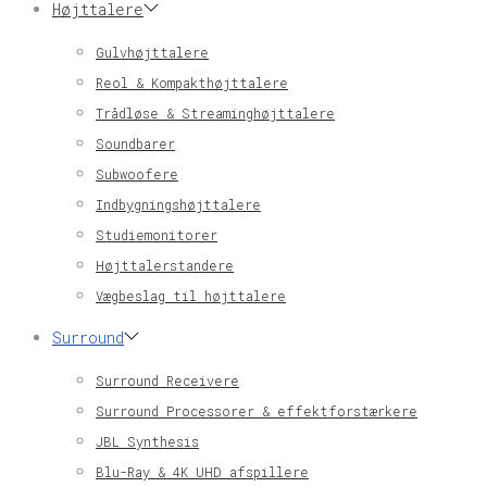
Højttalere
Gulvhøjttalere
Reol & Kompakthøjttalere
Trådløse & Streaminghøjttalere
Soundbarer
Subwoofere
Indbygningshøjttalere
Studiemonitorer
Højttalerstandere
Vægbeslag til højttalere
Surround
Surround Receivere
Surround Processorer & effektforstærkere
JBL Synthesis
Blu-Ray & 4K UHD afspillere