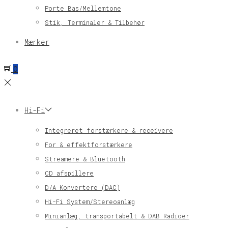
Porte Bas/Mellemtone
Stik, Terminaler & Tilbehør
Mærker
0
Hi-Fi
Integreret forstærkere & receivere
For & effektforstærkere
Streamere & Bluetooth
CD afspillere
D/A Konvertere (DAC)
Hi-Fi System/Stereoanlæg
Minianlæg, transportabelt & DAB Radioer