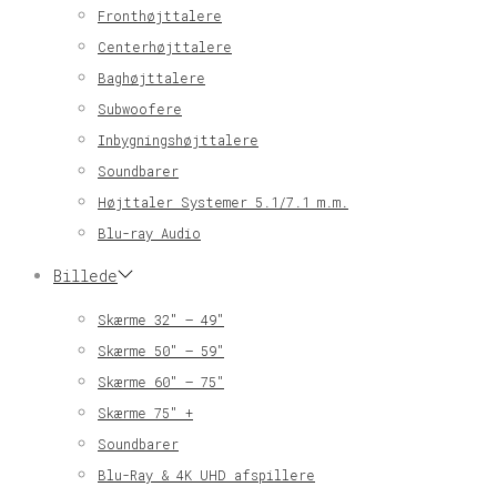
Fronthøjttalere
Centerhøjttalere
Baghøjttalere
Subwoofere
Inbygningshøjttalere
Soundbarer
Højttaler Systemer 5.1/7.1 m.m.
Blu-ray Audio
Billede
Skærme 32″ – 49″
Skærme 50″ – 59″
Skærme 60″ – 75″
Skærme 75″ +
Soundbarer
Blu-Ray & 4K UHD afspillere