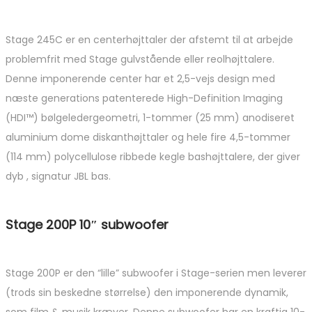
Stage 245C er en centerhøjttaler der afstemt til at arbejde
problemfrit med Stage gulvstående eller reolhøjttalere.
Denne imponerende center har et 2,5-vejs design med
næste generations patenterede High-Definition Imaging
(HDI™) bølgeledergeometri, 1-tommer (25 mm) anodiseret
aluminium dome diskanthøjttaler og hele fire 4,5-tommer
(114 mm) polycellulose ribbede kegle bashøjttalere, der giver
dyb , signatur JBL bas.
Stage 200P 10″ subwoofer
Stage 200P er den “lille” subwoofer i Stage-serien men leverer
(trods sin beskedne størrelse) den imponerende dynamik,
som film & musik kræver. Denne subwoofer har en kraftig 10-