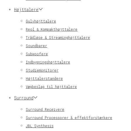
Højttalere
Gulvhøjttalere
Reol & Kompakthøjttalere
Trådløse & Streaminghøjttalere
Soundbarer
Subwoofere
Indbygningshøjttalere
Studiemonitorer
Højttalerstandere
Vægbeslag til højttalere
Surround
Surround Receivere
Surround Processorer & effektforstærkere
JBL Synthesis