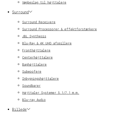
Vægbeslag til højttalere
Surround
Surround Receivere
Surround Processorer & effektforstærkere
JBL Synthesis
Blu-Ray & 4K UHD afspillere
Fronthøjttalere
Centerhøjttalere
Baghøjttalere
Subwoofere
Inbygningshøjttalere
Soundbarer
Højttaler Systemer 5.1/7.1 m.m.
Blu-ray Audio
Billede