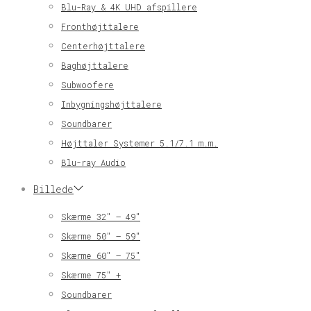
Blu-Ray & 4K UHD afspillere
Fronthøjttalere
Centerhøjttalere
Baghøjttalere
Subwoofere
Inbygningshøjttalere
Soundbarer
Højttaler Systemer 5.1/7.1 m.m.
Blu-ray Audio
Billede
Skærme 32″ – 49″
Skærme 50″ – 59″
Skærme 60″ – 75″
Skærme 75″ +
Soundbarer