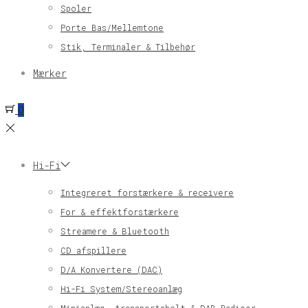
Spoler
Porte Bas/Mellemtone
Stik, Terminaler & Tilbehør
Mærker
0
Hi-Fi
Integreret forstærkere & receivere
For & effektforstærkere
Streamere & Bluetooth
CD afspillere
D/A Konvertere (DAC)
Hi-Fi System/Stereoanlæg