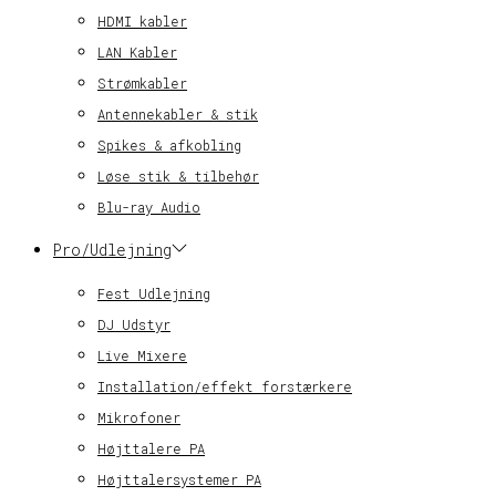
HDMI kabler
LAN Kabler
Strømkabler
Antennekabler & stik
Spikes & afkobling
Løse stik & tilbehør
Blu-ray Audio
Pro/Udlejning
Fest Udlejning
DJ Udstyr
Live Mixere
Installation/effekt forstærkere
Mikrofoner
Højttalere PA
Højttalersystemer PA