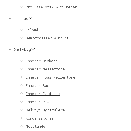
Pro løse stik & tilbehør
Tilbud
Tilbud
Demomodeller & brugt
Selvbyg
Enheder Diskant
Enheder Mellemtone
Enheder: Bas-Mellemtone
Enheder Bas
Enheder Fuldtone
Enheder PRO
Selvbyg Højttalere
Kondensatorer
Modstande