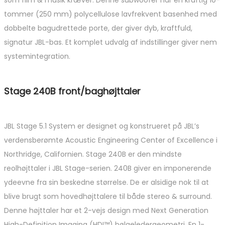
tommer (250 mm) polycellulose lavfrekvent basenhed med
dobbelte bagudrettede porte, der giver dyb, kraftfuld,
signatur JBL-bas. Et komplet udvalg af indstillinger giver nem
systemintegration.
Stage 240B front/baghøjttaler
JBL Stage 5.1 System er designet og konstrueret på JBL’s
verdensberømte Acoustic Engineering Center of Excellence i
Northridge, Californien. Stage 240B er den mindste
reolhøjttaler i JBL Stage-serien. 240B giver en imponerende
ydeevne fra sin beskedne størrelse. De er alsidige nok til at
blive brugt som hovedhøjttalere til både stereo & surround.
Denne højttaler har et 2-vejs design med Next Generation
High-Definition Imaging (HDI™) bølgeledergeometri. En 1-