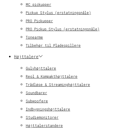
MC pickupper
Pickup Stylus (erstatningsnåle)
PRO Pickupper
PRO Pickup Stylus (erstatningsnåle)
Tonearme
Tilbehør til Pladespillere
Højttalere
Gulvhøjttalere
Reol & Kompakthøjttalere
Trådløse & Streaminghøjttalere
Soundbarer
Subwoofere
Indbygningshøjttalere
Studiemonitorer
Højttalerstandere