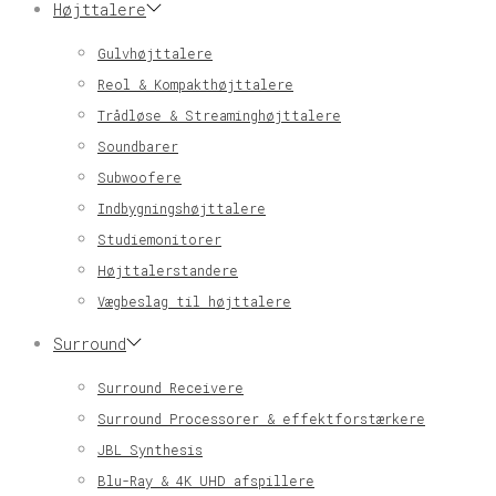
Højttalere
Gulvhøjttalere
Reol & Kompakthøjttalere
Trådløse & Streaminghøjttalere
Soundbarer
Subwoofere
Indbygningshøjttalere
Studiemonitorer
Højttalerstandere
Vægbeslag til højttalere
Surround
Surround Receivere
Surround Processorer & effektforstærkere
JBL Synthesis
Blu-Ray & 4K UHD afspillere