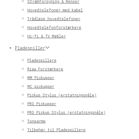
Strømforsyning & Renser
Hovedtelefoner med kabel
Trådløse hovedtelefoner
Hovedtelefonforstærkere
Hi-fi & TV Møbler
Pladespiller
Pladespillere
Riaa Forstærkere
MM Pickupper
MC pickupper
Pickup Stylus (erstatningsnåle)
PRO Pickupper
PRO Pickup Stylus (erstatningsnåle)
Tonearme
Tilbehør til Pladespillere