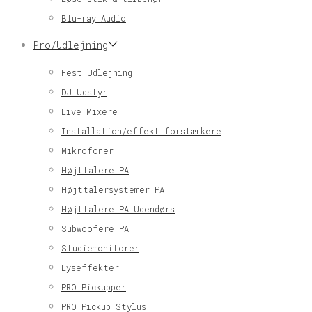
Blu-ray Audio
Pro/Udlejning
Fest Udlejning
DJ Udstyr
Live Mixere
Installation/effekt forstærkere
Mikrofoner
Højttalere PA
Højttalersystemer PA
Højttalere PA Udendørs
Subwoofere PA
Studiemonitorer
Lyseffekter
PRO Pickupper
PRO Pickup Stylus