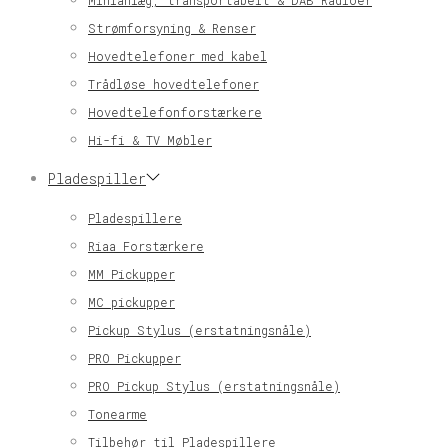
Minianlæg, transportabelt & DAB Radioer
Strømforsyning & Renser
Hovedtelefoner med kabel
Trådløse hovedtelefoner
Hovedtelefonforstærkere
Hi-fi & TV Møbler
Pladespiller
Pladespillere
Riaa Forstærkere
MM Pickupper
MC pickupper
Pickup Stylus (erstatningsnåle)
PRO Pickupper
PRO Pickup Stylus (erstatningsnåle)
Tonearme
Tilbehør til Pladespillere