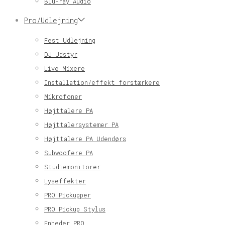
Blu-ray Audio
Pro/Udlejning
Fest Udlejning
DJ Udstyr
Live Mixere
Installation/effekt forstærkere
Mikrofoner
Højttalere PA
Højttalersystemer PA
Højttalere PA Udendørs
Subwoofere PA
Studiemonitorer
Lyseffekter
PRO Pickupper
PRO Pickup Stylus
Enheder PRO