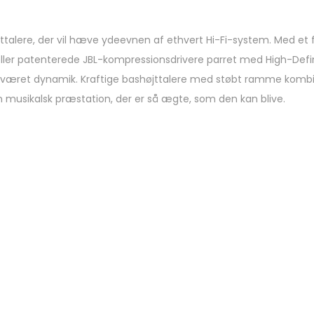
ttalere, der vil hæve ydeevnen af ​​ethvert Hi-Fi-system. Med et 
deller patenterede JBL-kompressionsdrivere parret med High-Defi
esværet dynamik. Kraftige bashøjttalere med støbt ramme kom
en musikalsk præstation, der er så ægte, som den kan blive.