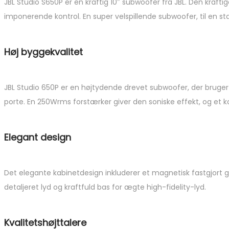
JBL Studio S650P er en kraftig 10″ subwoofer fra JBL. Den kraft
imponerende kontrol. En super velspillende subwoofer, til en stæ
Høj byggekvalitet
JBL Studio 650P er en højtydende drevet subwoofer, der bru
porte. En 250Wrms forstærker giver den soniske effekt, og et 
Elegant design
Det elegante kabinetdesign inkluderer et magnetisk fastgjort gi
detaljeret lyd og kraftfuld bas for ægte high-fidelity-lyd.
Kvalitetshøjttalere