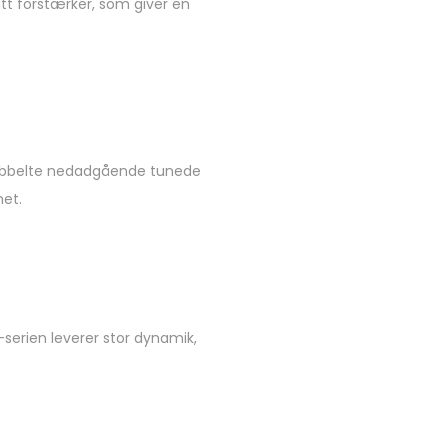
att forstærker, som giver en
dobbelte nedadgående tunede
met.
-serien leverer stor dynamik,