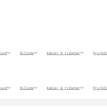
ound
Billede
Kabler & tilbehør
Pro/Udl
ound
Billede
Kabler & tilbehør
Pro/Udl