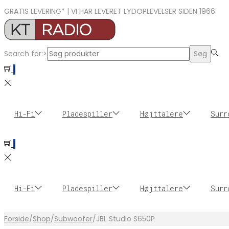
GRATIS LEVERING* | VI HAR LEVERET LYDOPLEVELSER SIDEN 1966
Search for:>
Søg
1
Hi-Fi
Pladespiller
Højttalere
Surr
1
Hi-Fi
Pladespiller
Højttalere
Surr
Forside
/
Shop
/
Subwoofer
/
JBL Studio S650P