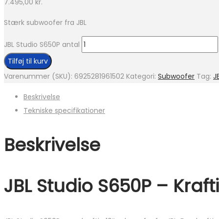
7.495,00
kr.
Stærk subwoofer fra JBL
JBL Studio S650P antal
Tilføj til kurv
Varenummer (SKU):
6925281961502
Kategori:
Subwoofer
Tag:
J
Beskrivelse
Tekniske specifikationer
Beskrivelse
JBL Studio S650P – Kraft