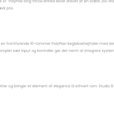
ige 10″ PolyPlas long throw enhed bliver drevet af en stærk 250 W
rk pris.
ger en frontfyrende 10-tommer PolyPlas-keglebashøjttaler med 
komplet sæt input og kontroller gør det nemt at integrere syste
tter og bringer et element af elegance til ethvert rum. Studio 6