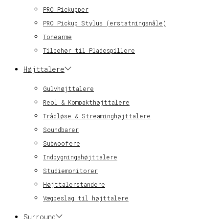
PRO Pickupper
PRO Pickup Stylus (erstatningsnåle)
Tonearme
Tilbehør til Pladespillere
Højttalere
Gulvhøjttalere
Reol & Kompakthøjttalere
Trådløse & Streaminghøjttalere
Soundbarer
Subwoofere
Indbygningshøjttalere
Studiemonitorer
Højttalerstandere
Vægbeslag til højttalere
Surround