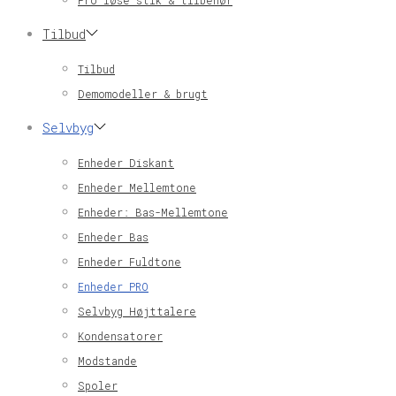
Pro løse stik & tilbehør
Tilbud
Tilbud
Demomodeller & brugt
Selvbyg
Enheder Diskant
Enheder Mellemtone
Enheder: Bas-Mellemtone
Enheder Bas
Enheder Fuldtone
Enheder PRO
Selvbyg Højttalere
Kondensatorer
Modstande
Spoler