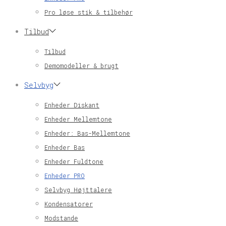
Pro løse stik & tilbehør
Tilbud
Tilbud
Demomodeller & brugt
Selvbyg
Enheder Diskant
Enheder Mellemtone
Enheder: Bas-Mellemtone
Enheder Bas
Enheder Fuldtone
Enheder PRO
Selvbyg Højttalere
Kondensatorer
Modstande