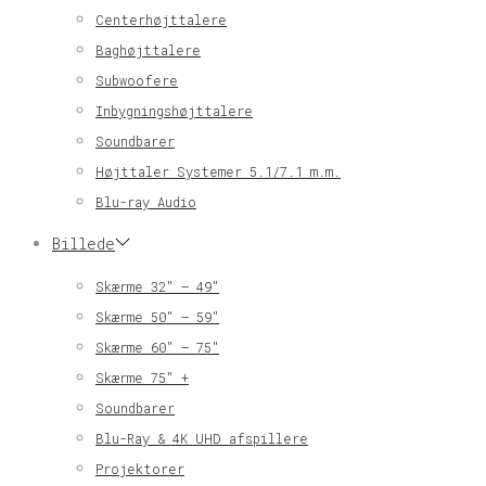
Centerhøjttalere
Baghøjttalere
Subwoofere
Inbygningshøjttalere
Soundbarer
Højttaler Systemer 5.1/7.1 m.m.
Blu-ray Audio
Billede
Skærme 32″ – 49″
Skærme 50″ – 59″
Skærme 60″ – 75″
Skærme 75″ +
Soundbarer
Blu-Ray & 4K UHD afspillere
Projektorer