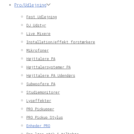
Pro/Udlejning
Fest Udlejning
DJ Udstyr
Live Mixere
Installation/effekt forstærkere
Mikrofoner
Højttalere PA
Højttalersystemer PA
Højttalere PA Udendørs
Subwoofere PA
Studiemonitorer
Lyseffekter
PRO Pickupper
PRO Pickup Stylus
Enheder PRO