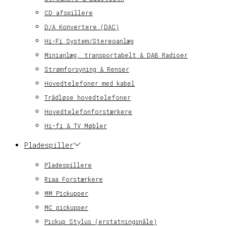
CD afspillere
D/A Konvertere (DAC)
Hi-Fi System/Stereoanlæg
Minianlæg, transportabelt & DAB Radioer
Strømforsyning & Renser
Hovedtelefoner med kabel
Trådløse hovedtelefoner
Hovedtelefonforstærkere
Hi-fi & TV Møbler
Pladespiller
Pladespillere
Riaa Forstærkere
MM Pickupper
MC pickupper
Pickup Stylus (erstatningsnåle)