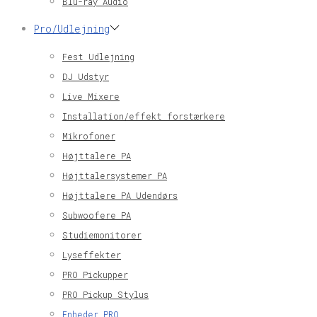
Blu-ray Audio
Pro/Udlejning
Fest Udlejning
DJ Udstyr
Live Mixere
Installation/effekt forstærkere
Mikrofoner
Højttalere PA
Højttalersystemer PA
Højttalere PA Udendørs
Subwoofere PA
Studiemonitorer
Lyseffekter
PRO Pickupper
PRO Pickup Stylus
Enheder PRO