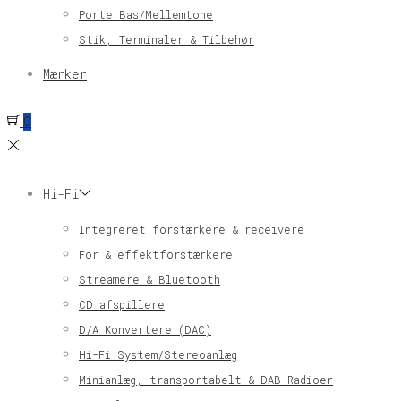
Porte Bas/Mellemtone
Stik, Terminaler & Tilbehør
Mærker
0
Hi-Fi
Integreret forstærkere & receivere
For & effektforstærkere
Streamere & Bluetooth
CD afspillere
D/A Konvertere (DAC)
Hi-Fi System/Stereoanlæg
Minianlæg, transportabelt & DAB Radioer