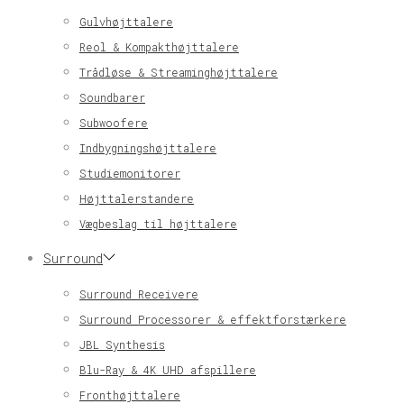
Gulvhøjttalere
Reol & Kompakthøjttalere
Trådløse & Streaminghøjttalere
Soundbarer
Subwoofere
Indbygningshøjttalere
Studiemonitorer
Højttalerstandere
Vægbeslag til højttalere
Surround
Surround Receivere
Surround Processorer & effektforstærkere
JBL Synthesis
Blu-Ray & 4K UHD afspillere
Fronthøjttalere