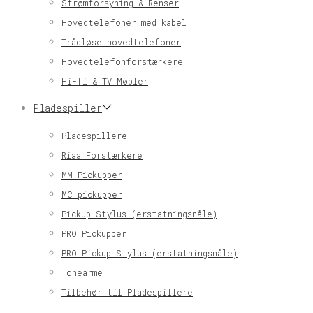
Strømforsyning & Renser
Hovedtelefoner med kabel
Trådløse hovedtelefoner
Hovedtelefonforstærkere
Hi-fi & TV Møbler
Pladespiller
Pladespillere
Riaa Forstærkere
MM Pickupper
MC pickupper
Pickup Stylus (erstatningsnåle)
PRO Pickupper
PRO Pickup Stylus (erstatningsnåle)
Tonearme
Tilbehør til Pladespillere