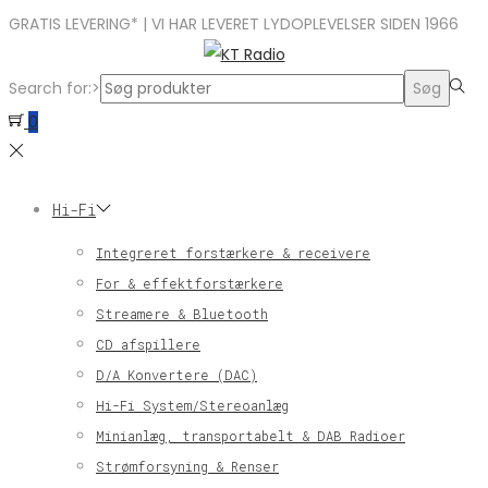
GRATIS LEVERING* | VI HAR LEVERET LYDOPLEVELSER SIDEN 1966
Search for:>
Søg
0
Hi-Fi
Integreret forstærkere & receivere
For & effektforstærkere
Streamere & Bluetooth
CD afspillere
D/A Konvertere (DAC)
Hi-Fi System/Stereoanlæg
Minianlæg, transportabelt & DAB Radioer
Strømforsyning & Renser