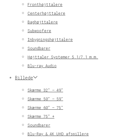
Fronthøjttalere
Centerhøjttalere
Baghøjttalere
Subwoofere
Inbygningshøjttalere
Soundbarer
Højttaler Systemer 5.1/7.1 m.m.
Blu-ray Audio
Billede
Skærme 32″ – 49″
Skærme 50″ – 59″
Skærme 60″ – 75″
Skærme 75″ +
Soundbarer
Blu-Ray & 4K UHD afspillere