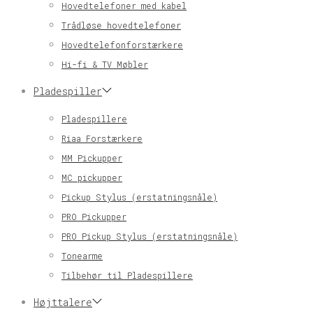
Hovedtelefoner med kabel
Trådløse hovedtelefoner
Hovedtelefonforstærkere
Hi-fi & TV Møbler
Pladespiller
Pladespillere
Riaa Forstærkere
MM Pickupper
MC pickupper
Pickup Stylus (erstatningsnåle)
PRO Pickupper
PRO Pickup Stylus (erstatningsnåle)
Tonearme
Tilbehør til Pladespillere
Højttalere