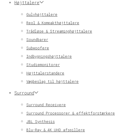
Højttalere
Gulvhøjttalere
Reol & Kompakthøjttalere
Trådløse & Streaminghøjttalere
Soundbarer
Subwoofere
Indbygningshøjttalere
Studiemonitorer
Højttalerstandere
Vægbeslag til højttalere
Surround
Surround Receivere
Surround Processorer & effektforstærkere
JBL Synthesis
Blu-Ray & 4K UHD afspillere