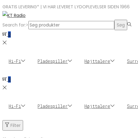
GRATIS LEVERING* | VI HAR LEVERET LYDOPLEVELSER SIDEN 1966
Search for:>
Søg
0
Hi-Fi
Pladespiller
Højttalere
Surr
0
Hi-Fi
Pladespiller
Højttalere
Surr
Filter