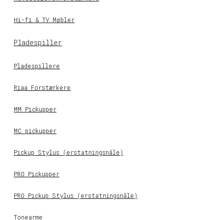
Hi-fi & TV Møbler
Pladespiller
Pladespillere
Riaa Forstærkere
MM Pickupper
MC pickupper
Pickup Stylus (erstatningsnåle)
PRO Pickupper
PRO Pickup Stylus (erstatningsnåle)
Tonearme