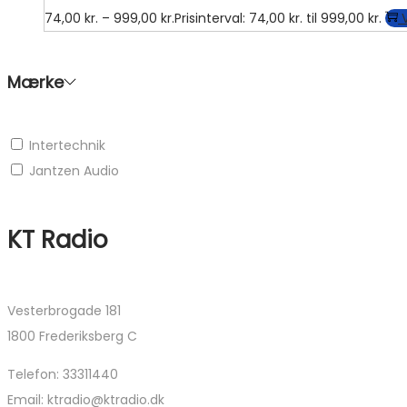
74,00
kr.
–
999,00
kr.
Prisinterval: 74,00 kr. til 999,00 kr.
Mærke
Intertechnik
Jantzen Audio
KT Radio
Vesterbrogade 181
1800 Frederiksberg C
Telefon: 33311440
Email: ktradio@ktradio.dk