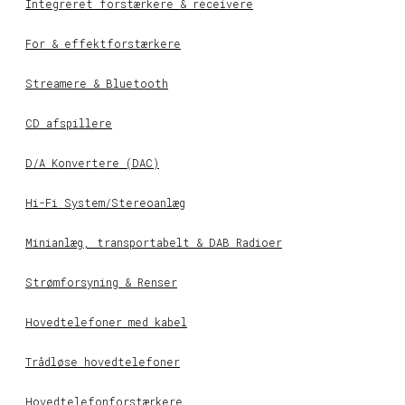
Integreret forstærkere & receivere
For & effektforstærkere
Streamere & Bluetooth
CD afspillere
D/A Konvertere (DAC)
Hi-Fi System/Stereoanlæg
Minianlæg, transportabelt & DAB Radioer
Strømforsyning & Renser
Hovedtelefoner med kabel
Trådløse hovedtelefoner
Hovedtelefonforstærkere