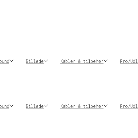
ound
Billede
Kabler & tilbehør
Pro/Udl
ound
Billede
Kabler & tilbehør
Pro/Udl