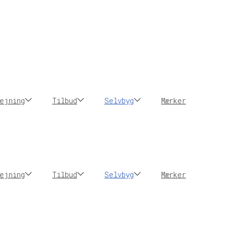
ejning
Tilbud
Selvbyg
Mærker
ejning
Tilbud
Selvbyg
Mærker