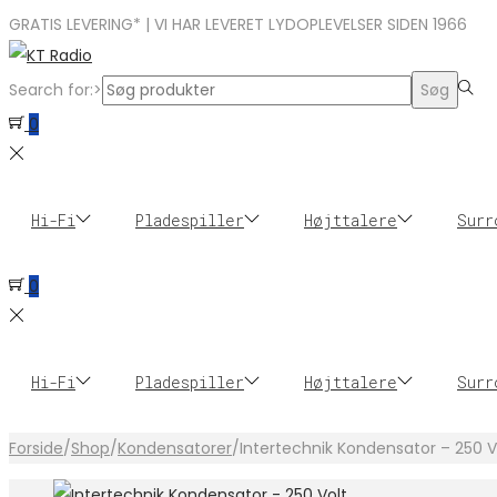
GRATIS LEVERING* | VI HAR LEVERET LYDOPLEVELSER SIDEN 1966
Search for:>
Søg
0
Hi-Fi
Pladespiller
Højttalere
Surr
0
Hi-Fi
Pladespiller
Højttalere
Surr
Forside
/
Shop
/
Kondensatorer
/
Intertechnik Kondensator – 250 V