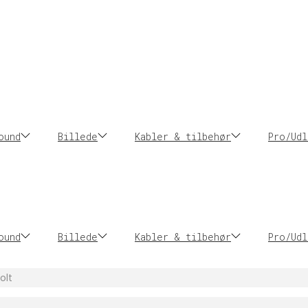
ound
Billede
Kabler & tilbehør
Pro/Udl
ound
Billede
Kabler & tilbehør
Pro/Udl
olt