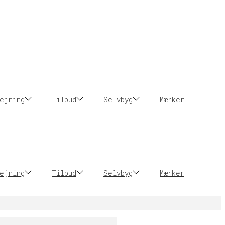
ejning
Tilbud
Selvbyg
Mærker
ejning
Tilbud
Selvbyg
Mærker