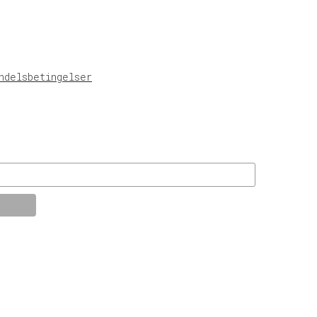
ndelsbetingelser
© KT Radio -2024