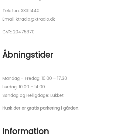
vælges
på
Telefon: 33311440
varesiden
Email: ktradio@ktradio.dk
CVR: 20475870
Åbningstider
Mandag – Fredag: 10.00 – 17.30
Lørdag: 10.00 – 14.00
Søndag og Helligdage: Lukket
Husk der er gratis parkering i gården.
Information