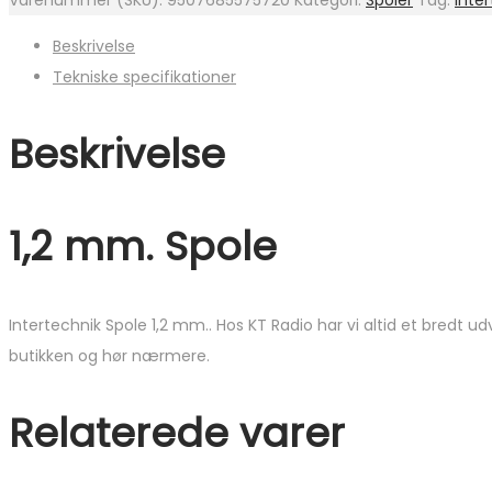
Varenummer (SKU):
9507685575720
Kategori:
Spoler
Tag:
Inte
mm.
Beskrivelse
antal
Tekniske specifikationer
Beskrivelse
1,2 mm. Spole
Intertechnik Spole 1,2 mm.. Hos KT Radio har vi altid et bredt ud
butikken og hør nærmere.
Relaterede varer