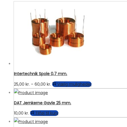
Intertechnik Spole 0,7 mm.
Prisinterval:
Dette
25,00
kr.
–
60,00
kr.
Vælg muligheder
25,00 kr.
vare
til
har
DAT Jernkerne Gavle 25 mm.
60,00 kr.
flere
10,00
kr.
Tilføj til kurv
varianter.
Mulighederne