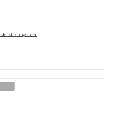
ndelsbetingelser
© KT Radio -2024