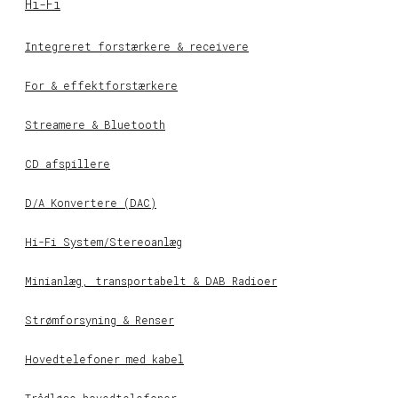
Hi-Fi
Integreret forstærkere & receivere
For & effektforstærkere
Streamere & Bluetooth
CD afspillere
D/A Konvertere (DAC)
Hi-Fi System/Stereoanlæg
Minianlæg, transportabelt & DAB Radioer
Strømforsyning & Renser
Hovedtelefoner med kabel