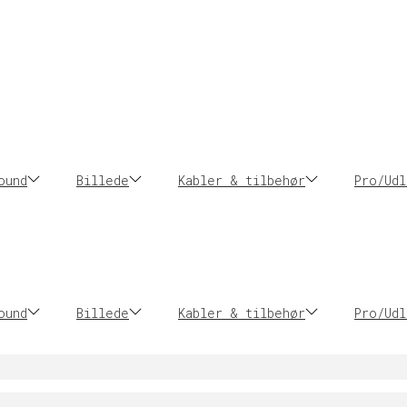
ound
Billede
Kabler & tilbehør
Pro/Udl
ound
Billede
Kabler & tilbehør
Pro/Udl