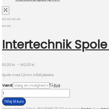
Intertechnik Spole
Prisinterval:
50,00
kr.
–
140,00
kr.
50,00 kr.
Spole med 1,2mm trådtykkelse.
til
140,00 kr.
Værdi
Ryd
Intertechnik
Spole
Tilføj til kurv
1,2