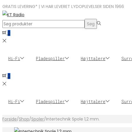
GRATIS LEVERING* | VI HAR LEVERET LYDOPLEVELSER SIDEN 1966
Search
Søg
for:>
0
Hi-Fi
Pladespiller
Højttalere
Surr
0
Hi-Fi
Pladespiller
Højttalere
Surr
Forside
/
Shop
/
Spoler
/
Intertechnik Spole 1,2 mm.