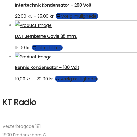
kan
Intertechnik Kondensator – 250 Volt
vælges
Prisinterval:
Dette
22,00
kr.
–
35,00
kr.
Vælg muligheder
på
22,00 kr.
vare
varesiden
til
har
DAT Jernkerne Gavle 35 mm.
35,00 kr.
flere
15,00
kr.
Tilføj til kurv
varianter.
Mulighederne
kan
Bennic Kondensator – 100 Volt
vælges
Prisinterval:
Dette
10,00
kr.
–
20,00
kr.
Vælg muligheder
på
10,00 kr.
vare
varesiden
til
har
KT Radio
20,00 kr.
flere
varianter.
Mulighederne
Vesterbrogade 181
kan
1800 Frederiksberg C