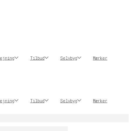
ejning
Tilbud
Selvbyg
Mærker
ejning
Tilbud
Selvbyg
Mærker