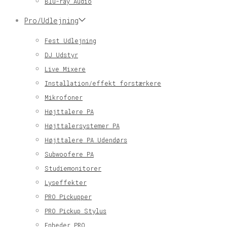
Blu-ray Audio
Pro/Udlejning
Fest Udlejning
DJ Udstyr
Live Mixere
Installation/effekt forstærkere
Mikrofoner
Højttalere PA
Højttalersystemer PA
Højttalere PA Udendørs
Subwoofere PA
Studiemonitorer
Lyseffekter
PRO Pickupper
PRO Pickup Stylus
Enheder PRO