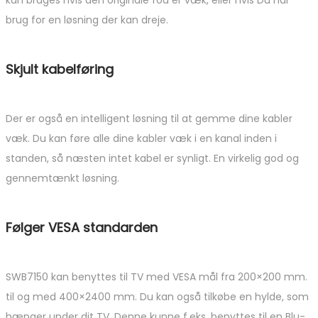
brug for en løsning der kan dreje.
Skjult kabelføring
Der er også en intelligent løsning til at gemme dine kabler
væk. Du kan føre alle dine kabler væk i en kanal inden i
standen, så næsten intet kabel er synligt. En virkelig god og
gennemtænkt løsning.
Følger VESA standarden
SWB7150 kan benyttes til TV med VESA mål fra 200×200 mm.
til og med 400×2400 mm. Du kan også tilkøbe en hylde, som
hænger under dit TV. Denne kunne f.eks. benyttes til en Blu-