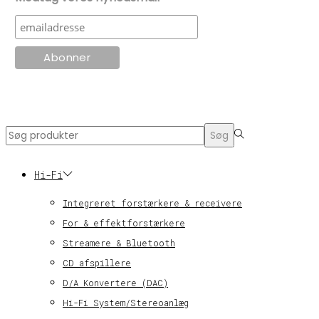
© KT Radio -2024
Search
Søg
for:>
Hi-Fi
Integreret forstærkere & receivere
For & effektforstærkere
Streamere & Bluetooth
CD afspillere
D/A Konvertere (DAC)
Hi-Fi System/Stereoanlæg