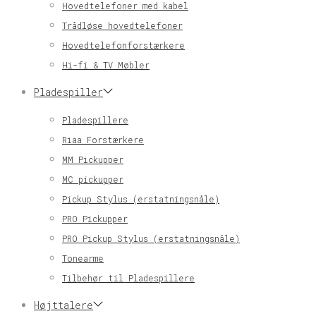
Hovedtelefoner med kabel
Trådløse hovedtelefoner
Hovedtelefonforstærkere
Hi-fi & TV Møbler
Pladespiller
Pladespillere
Riaa Forstærkere
MM Pickupper
MC pickupper
Pickup Stylus (erstatningsnåle)
PRO Pickupper
PRO Pickup Stylus (erstatningsnåle)
Tonearme
Tilbehør til Pladespillere
Højttalere