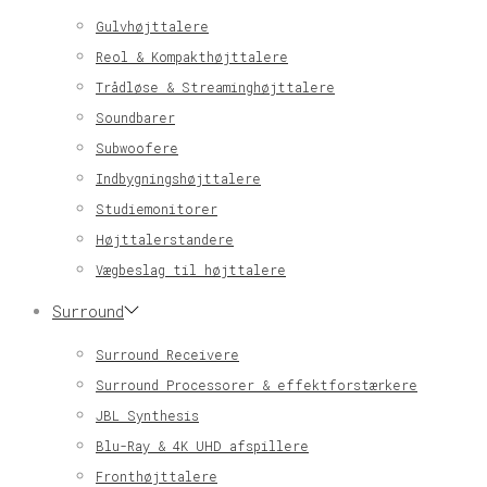
Gulvhøjttalere
Reol & Kompakthøjttalere
Trådløse & Streaminghøjttalere
Soundbarer
Subwoofere
Indbygningshøjttalere
Studiemonitorer
Højttalerstandere
Vægbeslag til højttalere
Surround
Surround Receivere
Surround Processorer & effektforstærkere
JBL Synthesis
Blu-Ray & 4K UHD afspillere
Fronthøjttalere