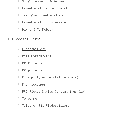
Strømforsyning & Renser
Hovedtelefoner med kabel
Trådløse hovedtelefoner
Hovedtelefonforstærkere
Hi-fi & TV Møbler
Pladespiller
Pladespillere
Riaa Forstærkere
MM Pickupper
MC pickupper
Pickup Stylus (erstatningsnåle)
PRO Pickupper
PRO Pickup Stylus (erstatningsnåle)
Tonearme
Tilbehør til Pladespillere