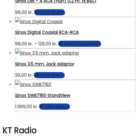
Sinox DIN – 4 RCA (hun) 0,2 m. til B&O
99,00
kr.
Tilføj til kurv
Sinox Digital Coaxial RCA-RCA
Prisinterval:
Dette
99,00
kr.
–
129,00
kr.
Vælg muligheder
99,00 kr.
vare
til
har
Sinox 3,5 mm. Jack adaptor
129,00 kr.
flere
39,00
kr.
Tilføj til kurv
varianter.
Mulighederne
kan
Sinox SWB7160 StandView
vælges
1.999,00
kr.
Tilføj til kurv
på
varesiden
KT Radio