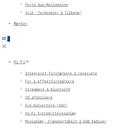
Porte Bas/Mellemtone
Stik, Terminaler & Tilbehør
Mærker
0
Hi-Fi
Integreret forstærkere & receivere
For & effektforstærkere
Streamere & Bluetooth
CD afspillere
D/A Konvertere (DAC)
Hi-Fi System/Stereoanlæg
Minianlæg, transportabelt & DAB Radioer