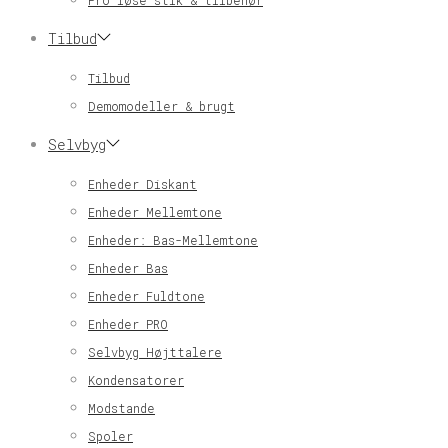
Pro løse stik & tilbehør
Tilbud
Tilbud
Demomodeller & brugt
Selvbyg
Enheder Diskant
Enheder Mellemtone
Enheder: Bas-Mellemtone
Enheder Bas
Enheder Fuldtone
Enheder PRO
Selvbyg Højttalere
Kondensatorer
Modstande
Spoler