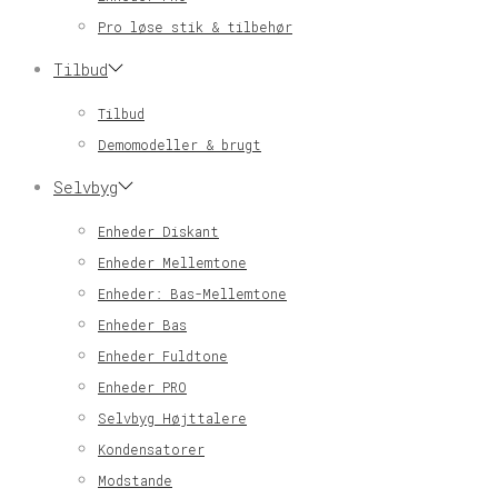
Pro løse stik & tilbehør
Tilbud
Tilbud
Demomodeller & brugt
Selvbyg
Enheder Diskant
Enheder Mellemtone
Enheder: Bas-Mellemtone
Enheder Bas
Enheder Fuldtone
Enheder PRO
Selvbyg Højttalere
Kondensatorer
Modstande