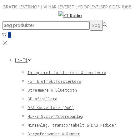
GRATIS LEVERING* | VI HAR LEVERET LYDOPLEVELSER SIDEN 1966
Search
Søg
for:>
0
Hi-Fi
Integreret forstærkere & receivere
For & effektforstærkere
Streamere & Bluetooth
CD afspillere
D/A Konvertere (DAC)
Hi-Fi System/Stereoanlæg
Minianlæg, transportabelt & DAB Radioer
Strømforsyning & Renser