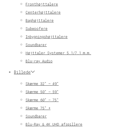
Fronthøjttalere
Centerhøjttalere
Baghøjttalere
Subwoofere
Inbygningshøjttalere
Soundbarer
Højttaler Systemer 5.1/7.1 m.m.
Blu-ray Audio
Billede
Skærme 32″ – 49″
Skærme 50″ – 59″
Skærme 60″ – 75″
Skærme 75″ +
Soundbarer
Blu-Ray & 4K UHD afspillere