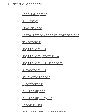
Pro/Udlejning
Fest Udlejning
DJ Udstyr
Live Mixere
Installation/effekt forstærkere
Mikrofoner
Højttalere PA
Højttalersystemer PA
Højttalere PA Udendørs
Subwoofere PA
Studiemonitorer
Lyseffekter
PRO Pickupper
PRO Pickup Stylus
Enheder PRO