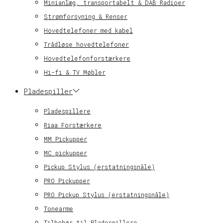
Minianlæg, transportabelt & DAB Radioer
Strømforsyning & Renser
Hovedtelefoner med kabel
Trådløse hovedtelefoner
Hovedtelefonforstærkere
Hi-fi & TV Møbler
Pladespiller
Pladespillere
Riaa Forstærkere
MM Pickupper
MC pickupper
Pickup Stylus (erstatningsnåle)
PRO Pickupper
PRO Pickup Stylus (erstatningsnåle)
Tonearme
Tilbehør til Pladespillere