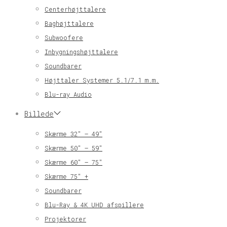
Centerhøjttalere
Baghøjttalere
Subwoofere
Inbygningshøjttalere
Soundbarer
Højttaler Systemer 5.1/7.1 m.m.
Blu-ray Audio
Billede
Skærme 32″ – 49″
Skærme 50″ – 59″
Skærme 60″ – 75″
Skærme 75″ +
Soundbarer
Blu-Ray & 4K UHD afspillere
Projektorer