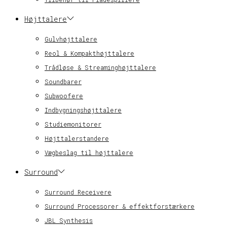
Højttalere
Gulvhøjttalere
Reol & Kompakthøjttalere
Trådløse & Streaminghøjttalere
Soundbarer
Subwoofere
Indbygningshøjttalere
Studiemonitorer
Højttalerstandere
Vægbeslag til højttalere
Surround
Surround Receivere
Surround Processorer & effektforstærkere
JBL Synthesis