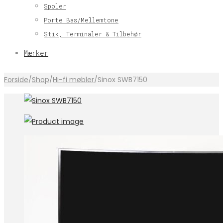
Spoler
Porte Bas/Mellemtone
Stik, Terminaler & Tilbehør
Mærker
Forside
/
Shop
/
Hi-fi møbler
/
Sinox SWB7150