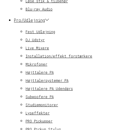
Løse stik & tilbehør
Blu-ray Audio
Pro/Udlejning
Fest Udlejning
DJ Udstyr
Live Mixere
Installation/effekt forstærkere
Mikrofoner
Højttalere PA
Højttalersystemer PA
Højttalere PA Udendørs
Subwoofere PA
Studiemonitorer
Lyseffekter
PRO Pickupper
PRO Pickup Stylus