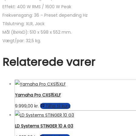
Effekt: 400 W RMS / 1600 W Peak
Frekvensgang: 36 – Preset depending Hz
Tilslutning: XLR, Jack
Mål (BxHxD): 510 x 598 x 552 mm.
Vægt/par: 32,5 kg.
Relaterede varer
Yamaha Pro CXS15XLF
9.999,00
kr.
Tilføj til kurv
LD Systems STINGER 10 A G3