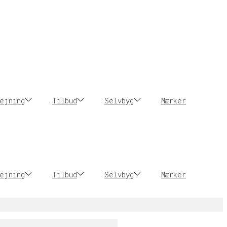
ejning
Tilbud
Selvbyg
Mærker
ejning
Tilbud
Selvbyg
Mærker