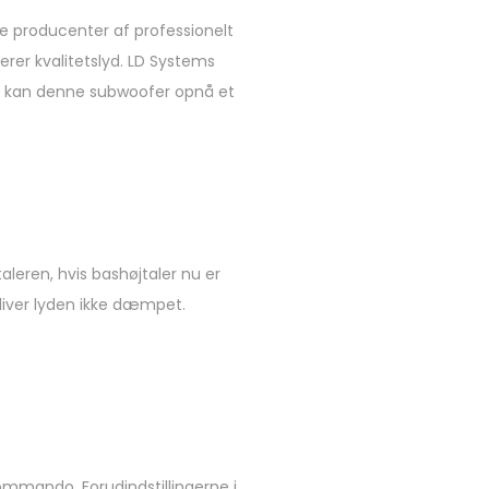
e producenter af professionelt
erer kvalitetslyd. LD Systems
r kan denne subwoofer opnå et
aleren, hvis bashøjtaler nu er
bliver lyden ikke dæmpet.
ommando. Forudindstillingerne i