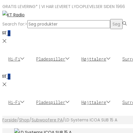
GRATIS LEVERING* | VI HAR LEVERET LYDOPLEVELSER SIDEN 1966
Search for:>
Søg
0
Hi-Fi
Pladespiller
Højttalere
Surr
0
Hi-Fi
Pladespiller
Højttalere
Surr
Forside
/
Shop
/
Subwoofere PA
/
LD Systems ICOA SUB 15 A