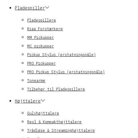
Pladespiller
Pladespillere
Riaa Forstærkere
MM Pickupper
MC pickupper
Pickup Stylus (erstatningsnåle)
PRO Pickupper
PRO Pickup Stylus (erstatningsnåle)
Tonearme
Tilbehør til Pladespillere
Højttalere
Gulvhøjttalere
Reol & Kompakthøjttalere
Trådløse & Streaminghøjttalere