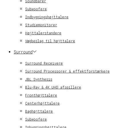
Soundbarer
Subwoofere
Indbygningshøjttalere
Studiemonitorer
Højttalerstandere
Vægbeslag til højttalere
Surround
Surround Receivere
Surround Processorer & effektforstærkere
JBL Synthesis
Blu-Ray & 4K UHD afspillere
Fronthøjttalere
Centerhøjttalere
Baghøjttalere
Subwoofere
Inbygningshøjttalere