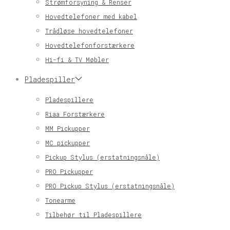
Strømforsyning & Renser
Hovedtelefoner med kabel
Trådløse hovedtelefoner
Hovedtelefonforstærkere
Hi-fi & TV Møbler
Pladespiller
Pladespillere
Riaa Forstærkere
MM Pickupper
MC pickupper
Pickup Stylus (erstatningsnåle)
PRO Pickupper
PRO Pickup Stylus (erstatningsnåle)
Tonearme
Tilbehør til Pladespillere