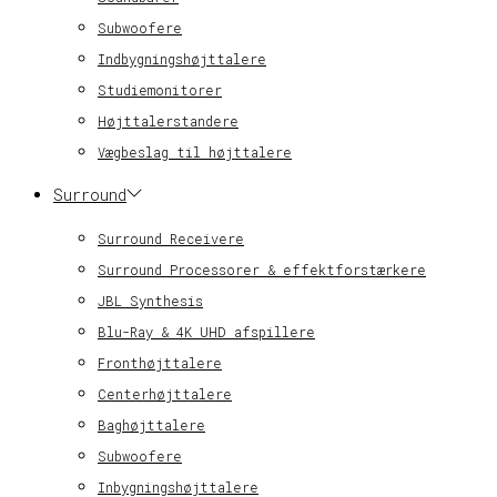
Subwoofere
Indbygningshøjttalere
Studiemonitorer
Højttalerstandere
Vægbeslag til højttalere
Surround
Surround Receivere
Surround Processorer & effektforstærkere
JBL Synthesis
Blu-Ray & 4K UHD afspillere
Fronthøjttalere
Centerhøjttalere
Baghøjttalere
Subwoofere
Inbygningshøjttalere