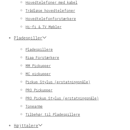
Hovedtelefoner med kabel
Trådløse hovedtelefoner
Hovedtelefonforstærkere
Hi-fi & TV Møbler
Pladespiller
Pladespillere
Riaa Forstærkere
MM Pickupper
MC pickupper
Pickup Stylus (erstatningsnåle)
PRO Pickupper
PRO Pickup Stylus (erstatningsnåle)
Tonearme
Tilbehør til Pladespillere
Højttalere