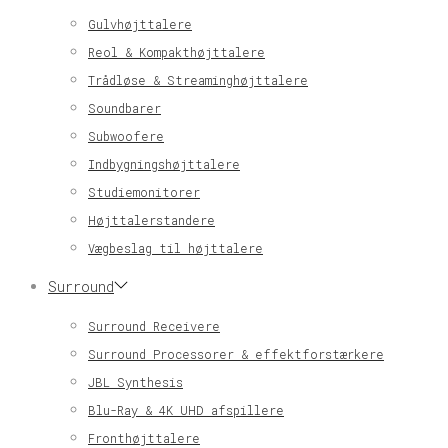
Gulvhøjttalere
Reol & Kompakthøjttalere
Trådløse & Streaminghøjttalere
Soundbarer
Subwoofere
Indbygningshøjttalere
Studiemonitorer
Højttalerstandere
Vægbeslag til højttalere
Surround
Surround Receivere
Surround Processorer & effektforstærkere
JBL Synthesis
Blu-Ray & 4K UHD afspillere
Fronthøjttalere