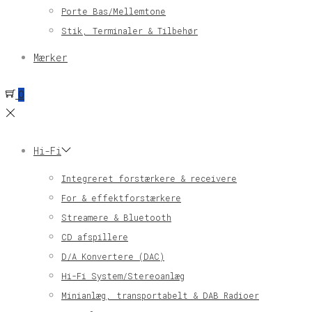
Porte Bas/Mellemtone
Stik, Terminaler & Tilbehør
Mærker
0
Hi-Fi
Integreret forstærkere & receivere
For & effektforstærkere
Streamere & Bluetooth
CD afspillere
D/A Konvertere (DAC)
Hi-Fi System/Stereoanlæg
Minianlæg, transportabelt & DAB Radioer