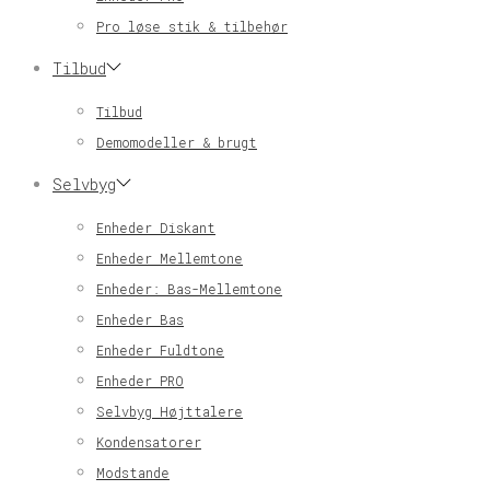
Pro løse stik & tilbehør
Tilbud
Tilbud
Demomodeller & brugt
Selvbyg
Enheder Diskant
Enheder Mellemtone
Enheder: Bas-Mellemtone
Enheder Bas
Enheder Fuldtone
Enheder PRO
Selvbyg Højttalere
Kondensatorer
Modstande