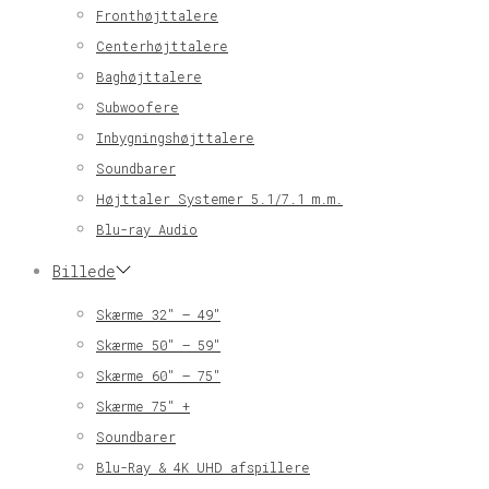
Fronthøjttalere
Centerhøjttalere
Baghøjttalere
Subwoofere
Inbygningshøjttalere
Soundbarer
Højttaler Systemer 5.1/7.1 m.m.
Blu-ray Audio
Billede
Skærme 32″ – 49″
Skærme 50″ – 59″
Skærme 60″ – 75″
Skærme 75″ +
Soundbarer
Blu-Ray & 4K UHD afspillere