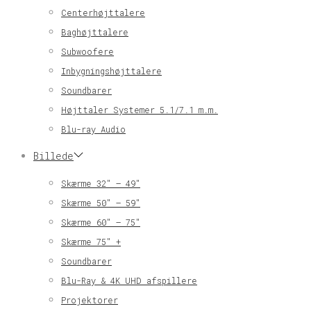
Centerhøjttalere
Baghøjttalere
Subwoofere
Inbygningshøjttalere
Soundbarer
Højttaler Systemer 5.1/7.1 m.m.
Blu-ray Audio
Billede
Skærme 32″ – 49″
Skærme 50″ – 59″
Skærme 60″ – 75″
Skærme 75″ +
Soundbarer
Blu-Ray & 4K UHD afspillere
Projektorer