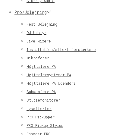
Blu-ray Audio
Pro/Udlejning
Fest Udlejning
DJ Udstyr
Live Mixere
Installation/effekt forstærkere
Mikrofoner
Højttalere PA
Højttalersystemer PA
Højttalere PA Udendørs
Subwoofere PA
Studiemonitorer
Lyseffekter
PRO Pickupper
PRO Pickup Stylus
Enheder PRO