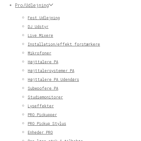
Pro/Udlejning
Fest Udlejning
DJ Udstyr
Live Mixere
Installation/effekt forstærkere
Mikrofoner
Højttalere PA
Højttalersystemer PA
Højttalere PA Udendørs
Subwoofere PA
Studiemonitorer
Lyseffekter
PRO Pickupper
PRO Pickup Stylus
Enheder PRO