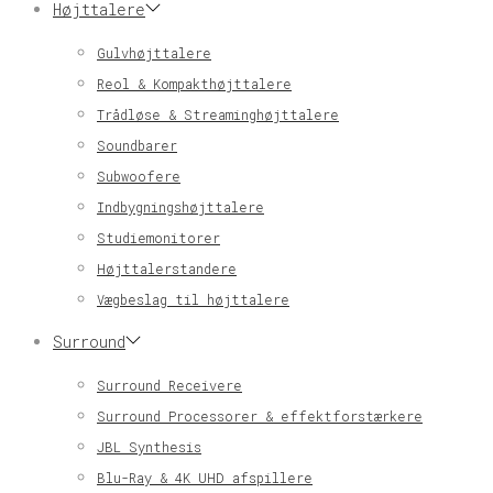
Højttalere
Gulvhøjttalere
Reol & Kompakthøjttalere
Trådløse & Streaminghøjttalere
Soundbarer
Subwoofere
Indbygningshøjttalere
Studiemonitorer
Højttalerstandere
Vægbeslag til højttalere
Surround
Surround Receivere
Surround Processorer & effektforstærkere
JBL Synthesis
Blu-Ray & 4K UHD afspillere