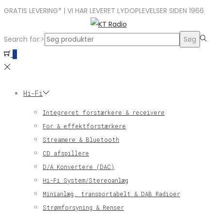
GRATIS LEVERING* | VI HAR LEVERET LYDOPLEVELSER SIDEN 1966
Search for:>
Søg
0
Hi-Fi
Integreret forstærkere & receivere
For & effektforstærkere
Streamere & Bluetooth
CD afspillere
D/A Konvertere (DAC)
Hi-Fi System/Stereoanlæg
Minianlæg, transportabelt & DAB Radioer
Strømforsyning & Renser