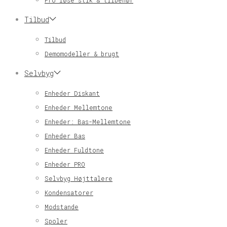
Pro løse stik & tilbehør
Tilbud
Tilbud
Demomodeller & brugt
Selvbyg
Enheder Diskant
Enheder Mellemtone
Enheder: Bas-Mellemtone
Enheder Bas
Enheder Fuldtone
Enheder PRO
Selvbyg Højttalere
Kondensatorer
Modstande
Spoler