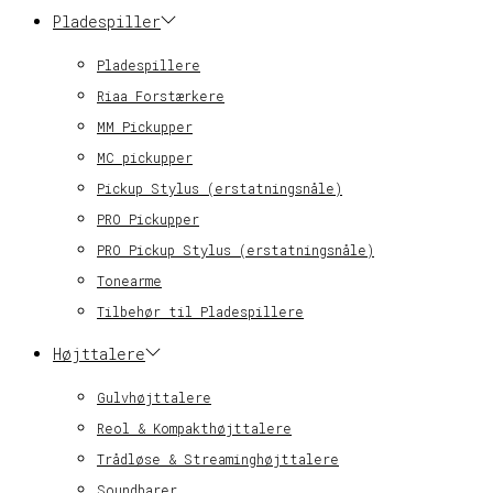
Pladespiller
Pladespillere
Riaa Forstærkere
MM Pickupper
MC pickupper
Pickup Stylus (erstatningsnåle)
PRO Pickupper
PRO Pickup Stylus (erstatningsnåle)
Tonearme
Tilbehør til Pladespillere
Højttalere
Gulvhøjttalere
Reol & Kompakthøjttalere
Trådløse & Streaminghøjttalere
Soundbarer