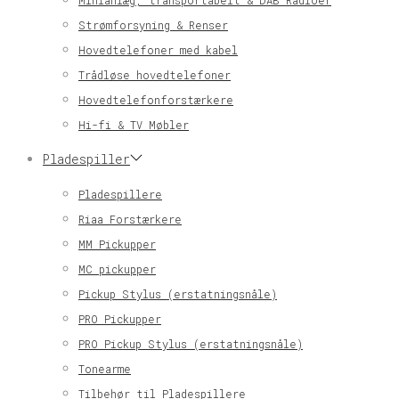
Minianlæg, transportabelt & DAB Radioer
Strømforsyning & Renser
Hovedtelefoner med kabel
Trådløse hovedtelefoner
Hovedtelefonforstærkere
Hi-fi & TV Møbler
Pladespiller
Pladespillere
Riaa Forstærkere
MM Pickupper
MC pickupper
Pickup Stylus (erstatningsnåle)
PRO Pickupper
PRO Pickup Stylus (erstatningsnåle)
Tonearme
Tilbehør til Pladespillere