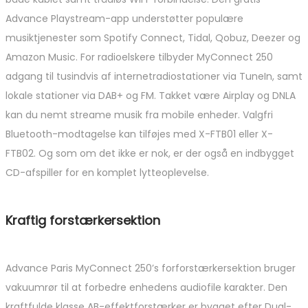
Advance Playstream-app understøtter populære
musiktjenester som Spotify Connect, Tidal, Qobuz, Deezer og
Amazon Music. For radioelskere tilbyder MyConnect 250
adgang til tusindvis af internetradiostationer via TuneIn, samt
lokale stationer via DAB+ og FM. Takket være Airplay og DNLA
kan du nemt streame musik fra mobile enheder. Valgfri
Bluetooth-modtagelse kan tilføjes med X-FTB01 eller X-
FTB02. Og som om det ikke er nok, er der også en indbygget
CD-afspiller for en komplet lytteoplevelse.
Kraftig forstærkersektion
Advance Paris MyConnect 250’s forforstærkersektion bruger
vakuumrør til at forbedre enhedens audiofile karakter. Den
kraftfulde klasse AB-effektforstærker er bygget efter Dual-