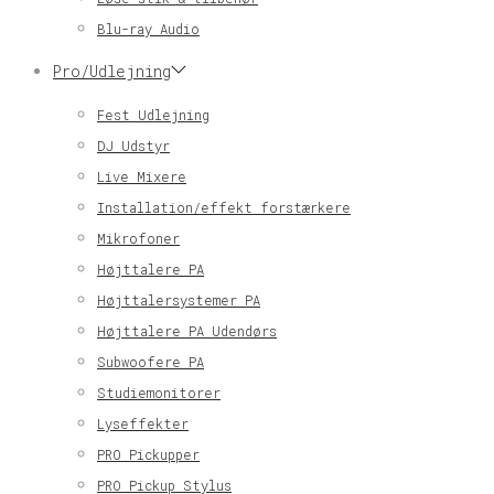
Blu-ray Audio
Pro/Udlejning
Fest Udlejning
DJ Udstyr
Live Mixere
Installation/effekt forstærkere
Mikrofoner
Højttalere PA
Højttalersystemer PA
Højttalere PA Udendørs
Subwoofere PA
Studiemonitorer
Lyseffekter
PRO Pickupper
PRO Pickup Stylus