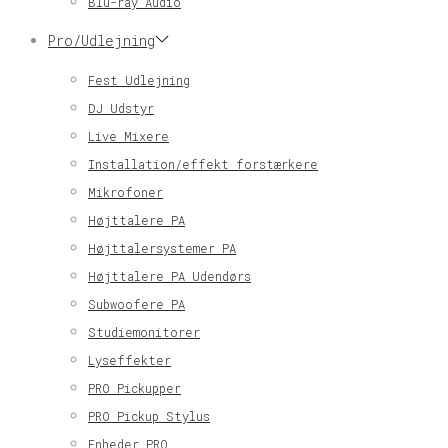
Blu-ray Audio
Pro/Udlejning
Fest Udlejning
DJ Udstyr
Live Mixere
Installation/effekt forstærkere
Mikrofoner
Højttalere PA
Højttalersystemer PA
Højttalere PA Udendørs
Subwoofere PA
Studiemonitorer
Lyseffekter
PRO Pickupper
PRO Pickup Stylus
Enheder PRO