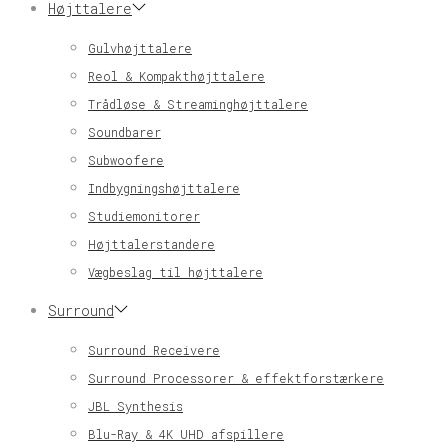
Højttalere
Gulvhøjttalere
Reol & Kompakthøjttalere
Trådløse & Streaminghøjttalere
Soundbarer
Subwoofere
Indbygningshøjttalere
Studiemonitorer
Højttalerstandere
Vægbeslag til højttalere
Surround
Surround Receivere
Surround Processorer & effektforstærkere
JBL Synthesis
Blu-Ray & 4K UHD afspillere