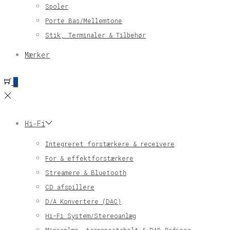
Spoler
Porte Bas/Mellemtone
Stik, Terminaler & Tilbehør
Mærker
0
Hi-Fi
Integreret forstærkere & receivere
For & effektforstærkere
Streamere & Bluetooth
CD afspillere
D/A Konvertere (DAC)
Hi-Fi System/Stereoanlæg