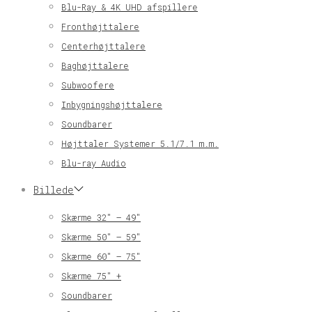
Blu-Ray & 4K UHD afspillere
Fronthøjttalere
Centerhøjttalere
Baghøjttalere
Subwoofere
Inbygningshøjttalere
Soundbarer
Højttaler Systemer 5.1/7.1 m.m.
Blu-ray Audio
Billede
Skærme 32″ – 49″
Skærme 50″ – 59″
Skærme 60″ – 75″
Skærme 75″ +
Soundbarer