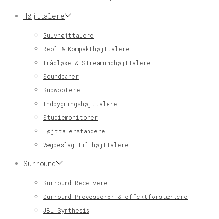
Højttalere
Gulvhøjttalere
Reol & Kompakthøjttalere
Trådløse & Streaminghøjttalere
Soundbarer
Subwoofere
Indbygningshøjttalere
Studiemonitorer
Højttalerstandere
Vægbeslag til højttalere
Surround
Surround Receivere
Surround Processorer & effektforstærkere
JBL Synthesis