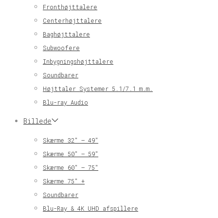
Fronthøjttalere
Centerhøjttalere
Baghøjttalere
Subwoofere
Inbygningshøjttalere
Soundbarer
Højttaler Systemer 5.1/7.1 m.m.
Blu-ray Audio
Billede
Skærme 32″ – 49″
Skærme 50″ – 59″
Skærme 60″ – 75″
Skærme 75″ +
Soundbarer
Blu-Ray & 4K UHD afspillere