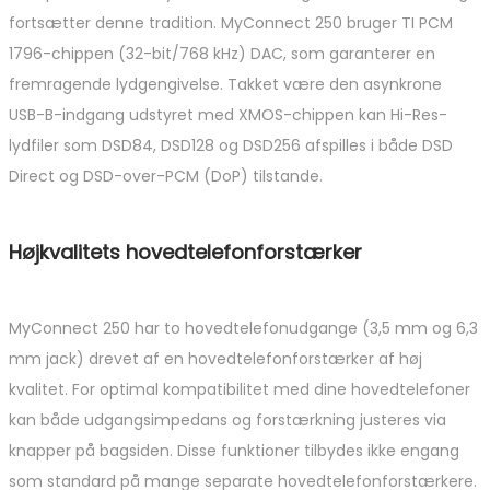
fortsætter denne tradition. MyConnect 250 bruger TI PCM
1796-chippen (32-bit/768 kHz) DAC, som garanterer en
fremragende lydgengivelse. Takket være den asynkrone
USB-B-indgang udstyret med XMOS-chippen kan Hi-Res-
lydfiler som DSD84, DSD128 og DSD256 afspilles i både DSD
Direct og DSD-over-PCM (DoP) tilstande.
Højkvalitets hovedtelefonforstærker
MyConnect 250 har to hovedtelefonudgange (3,5 mm og 6,3
mm jack) drevet af en hovedtelefonforstærker af høj
kvalitet. For optimal kompatibilitet med dine hovedtelefoner
kan både udgangsimpedans og forstærkning justeres via
knapper på bagsiden. Disse funktioner tilbydes ikke engang
som standard på mange separate hovedtelefonforstærkere.