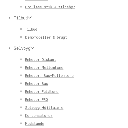
Pro løse stik & tilbehør
Tilbud
Tilbud
Demomodeller & brugt
Selvbyg
Enheder Diskant
Enheder Mellemtone
Enheder: Bas-Mellemtone
Enheder Bas
Enheder Fuldtone
Enheder PRO
Selvbyg Højttalere
Kondensatorer
Modstande