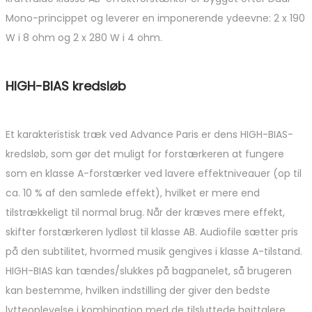
Mono-princippet og leverer en imponerende ydeevne: 2 x 190
W i 8 ohm og 2 x 280 W i 4 ohm.
HIGH-BIAS kredsløb
Et karakteristisk træk ved Advance Paris er dens HIGH-BIAS-
kredsløb, som gør det muligt for forstærkeren at fungere
som en klasse A-forstærker ved lavere effektniveauer (op til
ca. 10 % af den samlede effekt), hvilket er mere end
tilstrækkeligt til normal brug. Når der kræves mere effekt,
skifter forstærkeren lydløst til klasse AB. Audiofile sætter pris
på den subtilitet, hvormed musik gengives i klasse A-tilstand.
HIGH-BIAS kan tændes/slukkes på bagpanelet, så brugeren
kan bestemme, hvilken indstilling der giver den bedste
lytteoplevelse i kombination med de tilsluttede højttalere.