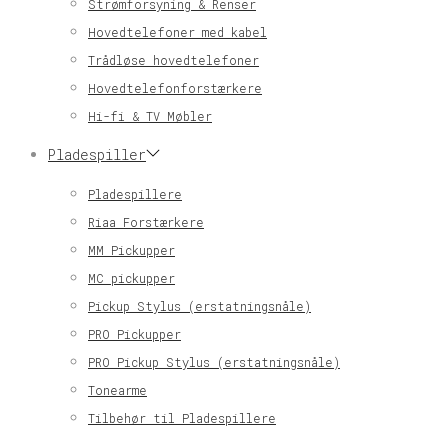
Strømforsyning & Renser
Hovedtelefoner med kabel
Trådløse hovedtelefoner
Hovedtelefonforstærkere
Hi-fi & TV Møbler
Pladespiller
Pladespillere
Riaa Forstærkere
MM Pickupper
MC pickupper
Pickup Stylus (erstatningsnåle)
PRO Pickupper
PRO Pickup Stylus (erstatningsnåle)
Tonearme
Tilbehør til Pladespillere