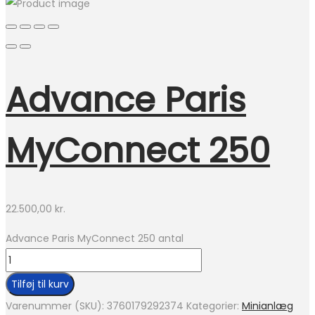
Advance Paris
MyConnect 250
22.500,00
kr.
Advance Paris MyConnect 250 antal
Tilføj til kurv
Varenummer (SKU):
3760179292374
Kategorier:
Minianlæg