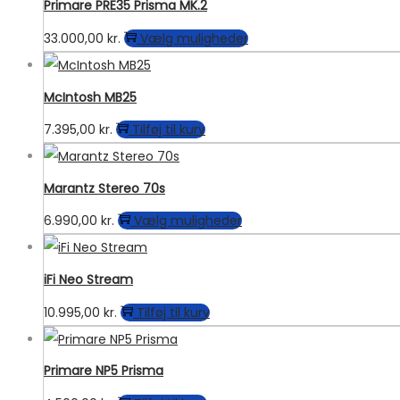
kan
Primare PRE35 Prisma MK.2
vælges
Dette
33.000,00
kr.
Vælg muligheder
på
vare
varesiden
har
McIntosh MB25
flere
7.395,00
kr.
Tilføj til kurv
varianter.
Mulighederne
kan
Marantz Stereo 70s
vælges
Dette
6.990,00
kr.
Vælg muligheder
på
vare
varesiden
har
iFi Neo Stream
flere
10.995,00
kr.
Tilføj til kurv
varianter.
Mulighederne
kan
Primare NP5 Prisma
vælges