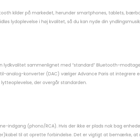
ooth kilder på markedet, herunder smartphones, tablets, bærb
løs lydoplevelse i høj kvalitet, så du kan nyde din yndlingsmusik
legen lydkvalitet sammenlignet med “standard” Bluetooth-modt
til-analog-konverter (DAC) vælger Advance Paris at integrere 
 lytteoplevelse, der overgår standarden.
r Line-indgang (phono/RCA). Hvis der ikke er plads nok bag enhe
)kabel til at oprette forbindelse. Det er vigtigt at bemærke, 