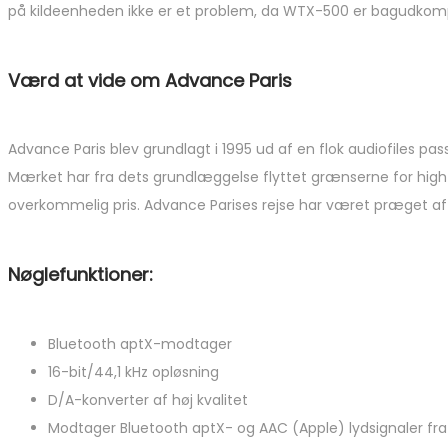
på kildeenheden ikke er et problem, da WTX-500 er bagudkomp
Værd at vide om Advance Paris
Advance Paris blev grundlagt i 1995 ud af en flok audiofiles 
Mærket har fra dets grundlæggelse flyttet grænserne for high-fi
overkommelig pris. Advance Parises rejse har været præget af 
Nøglefunktioner:
Bluetooth aptX-modtager
16-bit/44,1 kHz opløsning
D/A-konverter af høj kvalitet
Modtager Bluetooth aptX- og AAC (Apple) lydsignaler f