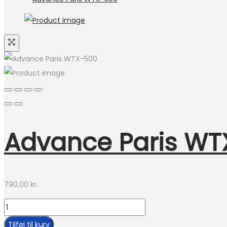
Advance Paris WT
790,00
kr.
Advance
Paris
Tilføj til kurv