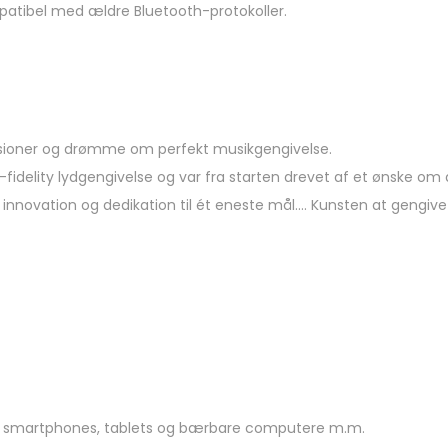
atibel med ældre Bluetooth-protokoller.
passioner og drømme om perfekt musikgengivelse.
delity lydgengivelse og var fra starten drevet af et ønske om at
innovation og dedikation til ét eneste mål…. Kunsten at gengive
ra smartphones, tablets og bærbare computere m.m.