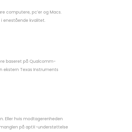
are computere, pc’er og Macs.
 i enestående kvalitet.
agere baseret på Qualcomm-
en ekstern Texas Instruments
den. Eller hvis modtagerenheden
at manglen på aptX-understøttelse