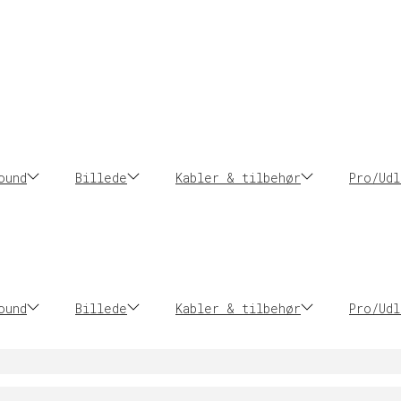
ound
Billede
Kabler & tilbehør
Pro/Udl
ound
Billede
Kabler & tilbehør
Pro/Udl