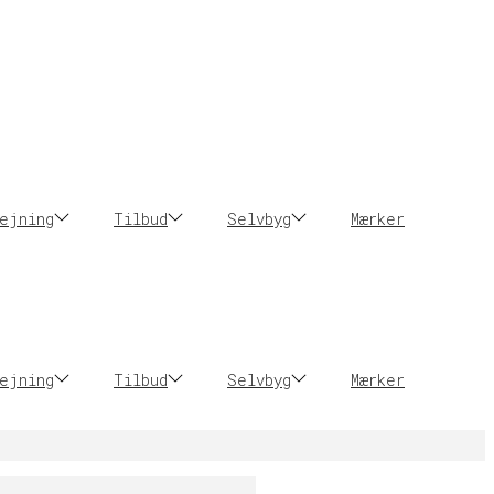
ejning
Tilbud
Selvbyg
Mærker
ejning
Tilbud
Selvbyg
Mærker