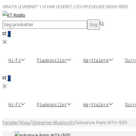
GRATIS LEVERING* | VI HAR LEVERET LYDOPLEVELSER SIDEN 1966
Search
Søg
for:>
0
Hi-Fi
Pladespiller
Højttalere
Surr
0
Hi-Fi
Pladespiller
Højttalere
Surr
Forside
/
Shop
/
Streamer Bluetooth
/
Advance Paris WTX-500