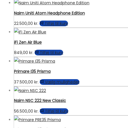
Naim Uniti Atom Headphone Edition
22.500,00
kr.
Tilføj til kurv
iFi Zen Air Blue
849,00
kr.
Tilføj til kurv
Primare I35 Prisma
Dette
37.500,00
kr.
Vælg muligheder
vare
har
Naim NSC 222 New Classic
flere
56.500,00
kr.
Tilføj til kurv
varianter.
Mulighederne