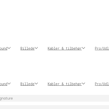
ound
Billede
Kabler & tilbehør
Pro/Udl
ound
Billede
Kabler & tilbehør
Pro/Udl
gnature