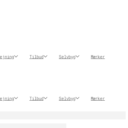
ejning
Tilbud
Selvbyg
Mærker
ejning
Tilbud
Selvbyg
Mærker