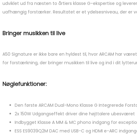
udviklet ud fra næsten to årtiers klasse G-ekspertise og levere
uafhængig forstærker. Resultatet er et ydelsesniveau, der er 
Bringer musikken til live
A50 Signature er ikke bare en hyldest til, hvor ARCAM har være
for forstærkning, der bringer musikken til live og ind i dit lytte
Nøglefunktioner:
Den første ARCAM Dual-Mono Klasse G Integrerede Forst
2x 150W Udgangseffekt driver dine højttalere ubesværet
Indbygget Klasse A MM & MC phono indgang for exception
ESS ES9039Q2M DAC med USB-C og HDMI e-ARC indgange fo