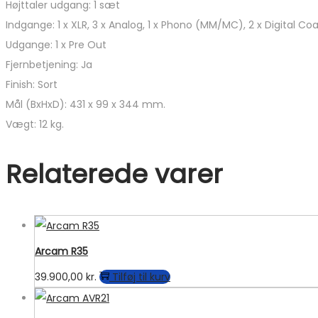
Højttaler udgang: 1 sæt
Indgange: 1 x XLR, 3 x Analog, 1 x Phono (MM/MC), 2 x Digital Coax,
Udgange: 1 x Pre Out
Fjernbetjening: Ja
Finish: Sort
Mål (BxHxD): 431 x 99 x 344 mm.
Vægt: 12 kg.
Relaterede varer
Arcam R35
39.900,00
kr.
Tilføj til kurv