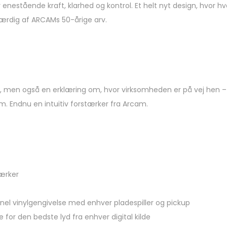
r enestående kraft, klarhed og kontrol. Et helt nyt design, hvor h
værdig af ARCAMs 50-årige arv.
t, men også en erklæring om, hvor virksomheden er på vej hen – 
rum. Endnu en intuitiv forstærker fra Arcam.
ærker
el vinylgengivelse med enhver pladespiller og pickup
r den bedste lyd fra enhver digital kilde