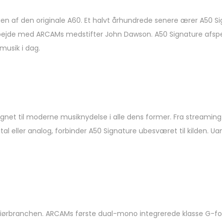
 af ​​den originale A60. Et halvt århundrede senere ærer A50 S
rbejde med ARCAMs medstifter John Dawson. A50 Signature afspe
 musik i dag.
gnet til moderne musiknydelse i alle dens former. Fra streaming i
tal eller analog, forbinder A50 Signature ubesværet til kilden. Ua
eniørbranchen. ARCAMs første dual-mono integrerede klasse G-fo