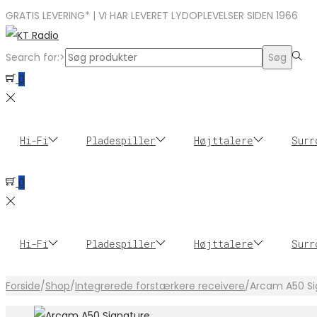
GRATIS LEVERING* | VI HAR LEVERET LYDOPLEVELSER SIDEN 1966
Search for:>
Søg
0
Hi-Fi
Pladespiller
Højttalere
Surr
0
Hi-Fi
Pladespiller
Højttalere
Surr
Forside
/
Shop
/
Integrerede forstærkere receivere
/
Arcam A50 Si