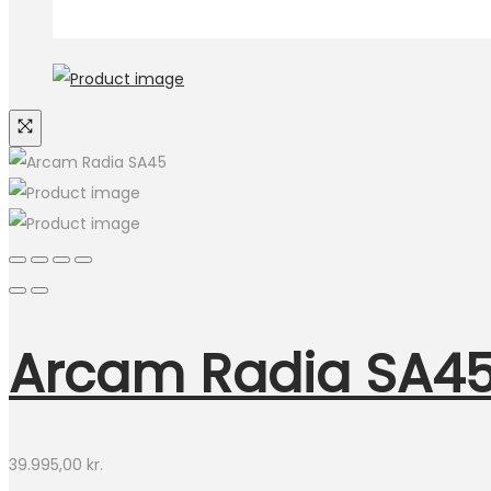
Arcam Radia SA4
39.995,00
kr.