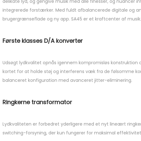
delikate lyd, og gengive musik med alle finesser, og nuancer i
integrerede forstærker. Med fuldt afbalancerede digitale og ana
brugergrænseflade og ny app. SA45 er et kraftcenter af musik
Første klasses D/A konverter
Udsøgt lydkvalitet opnås igennem kompromisløs konstruktion af
kortet for at holde støj og interferens væk fra de følsomme k
balanceret konfiguration med avanceret jitter-eliminering.
Ringkerne transformator
Lydkvaliteten er forbedret yderligere med et nyt lineært ringk
switching-forsyning, der kun fungerer for maksimal effektivitet,