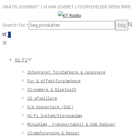
GRATIS LEVERING* | VI HAR LEVERET LYDOPLEVELSER SIDEN 1966
Search for:>
Søg
0
Hi-Fi
Integreret forstærkere & receivere
For & effektforstærkere
Streamere & Bluetooth
CD afspillere
D/A Konvertere (DAC)
Hi-Fi System/Stereoanlæg
Minianlæg, transportabelt & DAB Radioer
Strømforsyning & Renser