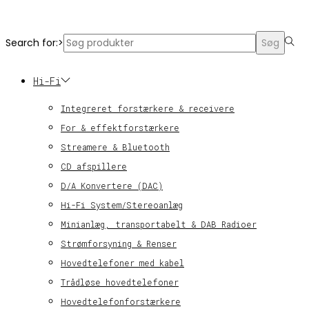
© KT Radio -2024
Search for:>
Søg
Hi-Fi
Integreret forstærkere & receivere
For & effektforstærkere
Streamere & Bluetooth
CD afspillere
D/A Konvertere (DAC)
Hi-Fi System/Stereoanlæg
Minianlæg, transportabelt & DAB Radioer
Strømforsyning & Renser
Hovedtelefoner med kabel
Trådløse hovedtelefoner
Hovedtelefonforstærkere