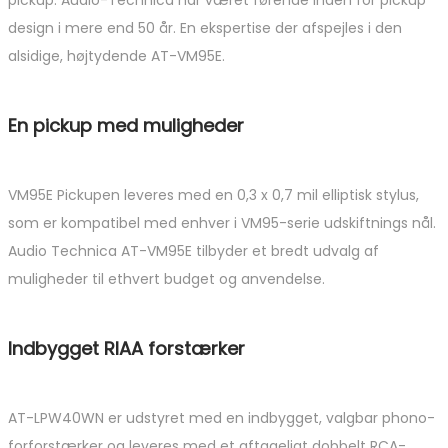
design i mere end 50 år. En ekspertise der afspejles i den
alsidige, højtydende AT-VM95E.
En pickup med muligheder
VM95E Pickupen leveres med en 0,3 x 0,7 mil elliptisk stylus,
som er kompatibel med enhver i VM95-serie udskiftnings nål.
Audio Technica AT-VM95E tilbyder et bredt udvalg af
muligheder til ethvert budget og anvendelse.
Indbygget RIAA forstærker
AT-LPW40WN er udstyret med en indbygget, valgbar phono-
forforstærker og leveres med et aftageligt dobbelt RCA-