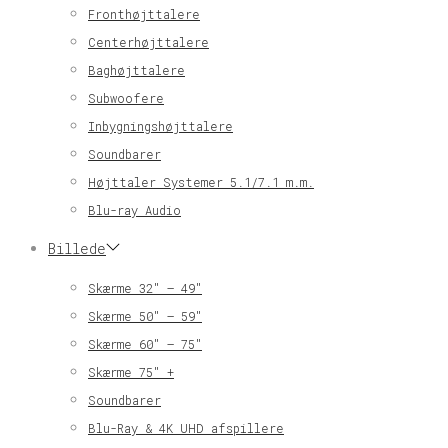
Fronthøjttalere
Centerhøjttalere
Baghøjttalere
Subwoofere
Inbygningshøjttalere
Soundbarer
Højttaler Systemer 5.1/7.1 m.m.
Blu-ray Audio
Billede
Skærme 32″ – 49″
Skærme 50″ – 59″
Skærme 60″ – 75″
Skærme 75″ +
Soundbarer
Blu-Ray & 4K UHD afspillere