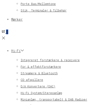
Porte Bas/Mellemtone
Stik, Terminaler & Tilbehør
Mærker
0
Hi-Fi
Integreret forstærkere & receivere
For & effektforstærkere
Streamere & Bluetooth
CD afspillere
D/A Konvertere (DAC)
Hi-Fi System/Stereoanlæg
Minianlæg, transportabelt & DAB Radioer