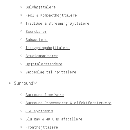
Gulvhøjttalere
Reol & Kompakthøjttalere
Trådløse & Streaminghøjttalere
Soundbarer
Subwoofere
Indbygningshøjttalere
Studiemonitorer
Højttalerstandere
Vægbeslag til højttalere
Surround
Surround Receivere
Surround Processorer & effektforstærkere
JBL Synthesis
Blu-Ray & 4K UHD afspillere
Fronthøjttalere