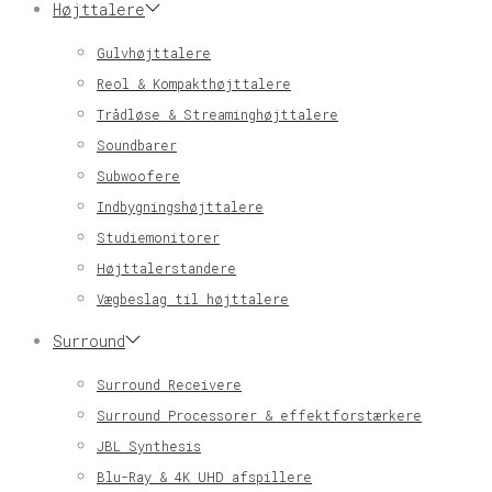
Højttalere
Gulvhøjttalere
Reol & Kompakthøjttalere
Trådløse & Streaminghøjttalere
Soundbarer
Subwoofere
Indbygningshøjttalere
Studiemonitorer
Højttalerstandere
Vægbeslag til højttalere
Surround
Surround Receivere
Surround Processorer & effektforstærkere
JBL Synthesis
Blu-Ray & 4K UHD afspillere