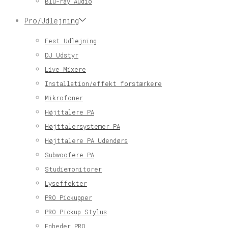
Blu-ray Audio
Pro/Udlejning
Fest Udlejning
DJ Udstyr
Live Mixere
Installation/effekt forstærkere
Mikrofoner
Højttalere PA
Højttalersystemer PA
Højttalere PA Udendørs
Subwoofere PA
Studiemonitorer
Lyseffekter
PRO Pickupper
PRO Pickup Stylus
Enheder PRO