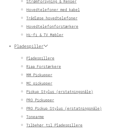
Strømforsyning & Renser
Hovedtelefoner med kabel
Trådløse hovedtelefoner
Hovedtelefonforstærkere
Hi-fi & TV Møbler
Pladespiller
Pladespillere
Riaa Forstærkere
MM Pickupper
MC pickupper
Pickup Stylus (erstatningsnåle)
PRO Pickupper
PRO Pickup Stylus (erstatningsnåle)
Tonearme
Tilbehør til Pladespillere