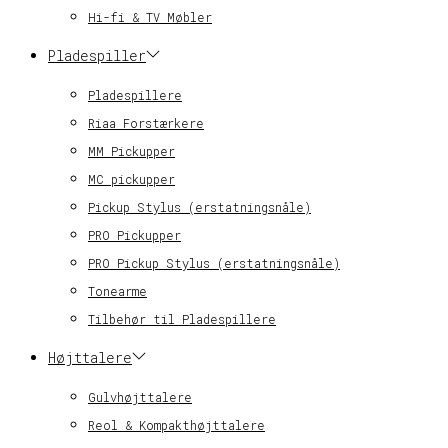
Hi-fi & TV Møbler
Pladespiller
Pladespillere
Riaa Forstærkere
MM Pickupper
MC pickupper
Pickup Stylus (erstatningsnåle)
PRO Pickupper
PRO Pickup Stylus (erstatningsnåle)
Tonearme
Tilbehør til Pladespillere
Højttalere
Gulvhøjttalere
Reol & Kompakthøjttalere