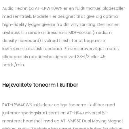
Audio Technica AT-LPW40WN er en fuldt manuel pladespiller
med remtræk. Modellen er designet til at give dig optimal
high-fidelity lydgengivelse fra din vinylsamling. Den har en
æstetisk tiltalende antiresonans MDF-sokkel (medium
density fiberboard) i valnød finish, for at begrænse
lavfrekvent akustisk feedback. En sensorovervåget motor,
sikrer præcis rotationshastighed ved 33-1/3 eller 45
omdr./min.
Højkvalitets tonearm i kulfiber
PAT-LPW40WN inkluderer en lige tonearm i kulfiber med
justerbar sporingskraft samt en AT-HS4 universal ½”-
monteret headshell med en AT-VM95E Dual Moving Magnet
pickup. Audio-Technica har været førende inden for pickup