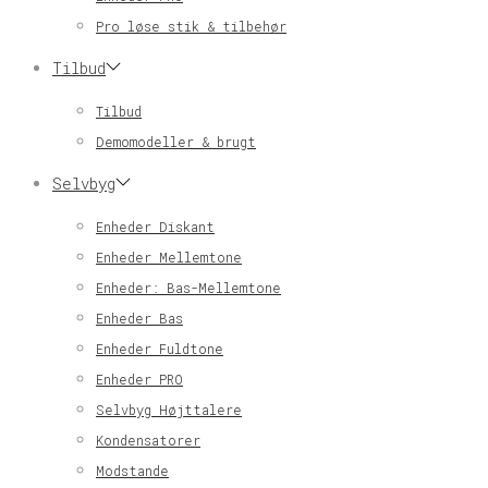
Pro løse stik & tilbehør
Tilbud
Tilbud
Demomodeller & brugt
Selvbyg
Enheder Diskant
Enheder Mellemtone
Enheder: Bas-Mellemtone
Enheder Bas
Enheder Fuldtone
Enheder PRO
Selvbyg Højttalere
Kondensatorer
Modstande