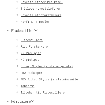
Hovedtelefoner med kabel
Trådløse hovedtelefoner
Hovedtelefonforstærkere
Hi-fi & TV Møbler
Pladespiller
Pladespillere
Riaa Forstærkere
MM Pickupper
MC pickupper
Pickup Stylus (erstatningsnåle)
PRO Pickupper
PRO Pickup Stylus (erstatningsnåle)
Tonearme
Tilbehør til Pladespillere
Højttalere