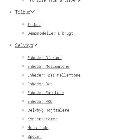
Pro løse stik & tilbehør
Tilbud
Tilbud
Demomodeller & brugt
Selvbyg
Enheder Diskant
Enheder Mellemtone
Enheder: Bas-Mellemtone
Enheder Bas
Enheder Fuldtone
Enheder PRO
Selvbyg Højttalere
Kondensatorer
Modstande
Spoler