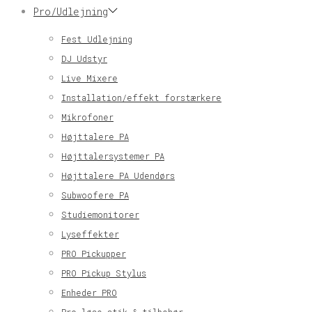
Pro/Udlejning
Fest Udlejning
DJ Udstyr
Live Mixere
Installation/effekt forstærkere
Mikrofoner
Højttalere PA
Højttalersystemer PA
Højttalere PA Udendørs
Subwoofere PA
Studiemonitorer
Lyseffekter
PRO Pickupper
PRO Pickup Stylus
Enheder PRO