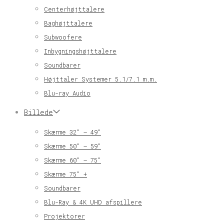
Centerhøjttalere
Baghøjttalere
Subwoofere
Inbygningshøjttalere
Soundbarer
Højttaler Systemer 5.1/7.1 m.m.
Blu-ray Audio
Billede
Skærme 32″ – 49″
Skærme 50″ – 59″
Skærme 60″ – 75″
Skærme 75″ +
Soundbarer
Blu-Ray & 4K UHD afspillere
Projektorer