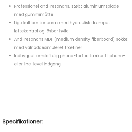
Professionel anti-resonans, støbt aluminiumsplade
med gummimåtte
Lige kulfiber tonearm med hydraulisk dæmpet
løftekontrol og låsbar hvile
Anti-resonans MDF (medium density fiberboard) sokkel
med valnøddesimuleret træfiner
Indbygget omskiftelig phono-forforstærker til phono-
eller line-level indgang
Specifikationer: