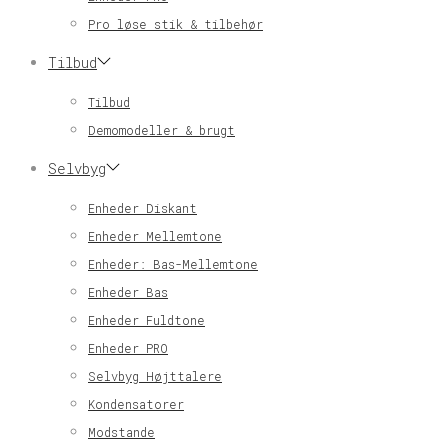
Pro løse stik & tilbehør
Tilbud
Tilbud
Demomodeller & brugt
Selvbyg
Enheder Diskant
Enheder Mellemtone
Enheder: Bas-Mellemtone
Enheder Bas
Enheder Fuldtone
Enheder PRO
Selvbyg Højttalere
Kondensatorer
Modstande