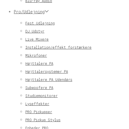
Blu-ray Audio
Pro/Udlejning
Fest Udlejning
DJ Udstyr
Live Mixere
Installation/effekt forstærkere
Mikrofoner
Højttalere PA
Højttalersystemer PA
Højttalere PA Udendørs
Subwoofere PA
Studiemonitorer
Lyseffekter
PRO Pickupper
PRO Pickup Stylus
Enheder PRO