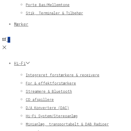
Porte Bas/Mellemtone
Stik, Terminaler & Tilbehør
Mærker
0
Hi-Fi
Integreret forstærkere & receivere
For & effektforstærkere
Streamere & Bluetooth
CD afspillere
D/A Konvertere (DAC)
Hi-Fi System/Stereoanlæg
Minianlæg, transportabelt & DAB Radioer