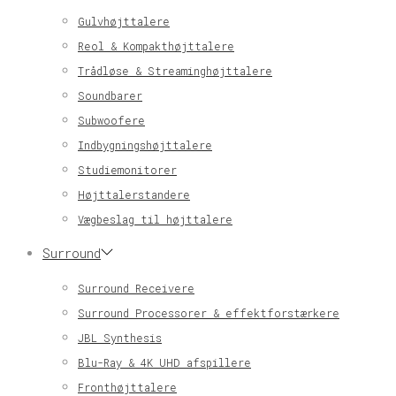
Gulvhøjttalere
Reol & Kompakthøjttalere
Trådløse & Streaminghøjttalere
Soundbarer
Subwoofere
Indbygningshøjttalere
Studiemonitorer
Højttalerstandere
Vægbeslag til højttalere
Surround
Surround Receivere
Surround Processorer & effektforstærkere
JBL Synthesis
Blu-Ray & 4K UHD afspillere
Fronthøjttalere