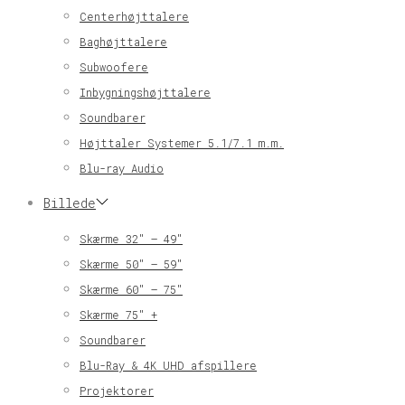
Centerhøjttalere
Baghøjttalere
Subwoofere
Inbygningshøjttalere
Soundbarer
Højttaler Systemer 5.1/7.1 m.m.
Blu-ray Audio
Billede
Skærme 32″ – 49″
Skærme 50″ – 59″
Skærme 60″ – 75″
Skærme 75″ +
Soundbarer
Blu-Ray & 4K UHD afspillere
Projektorer