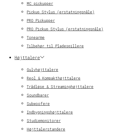
MC pickupper
Pickup Stylus (erstatningsnåle)
PRO Pickupper
PRO Pickup Stylus (erstatningsnåle)
Tonearme
Tilbehør til Pladespillere
Højttalere
Gulvhøjttalere
Reol & Kompakthøjttalere
Trådløse & Streaminghøjttalere
Soundbarer
Subwoofere
Indbygningshøjttalere
Studiemonitorer
Højttalerstandere