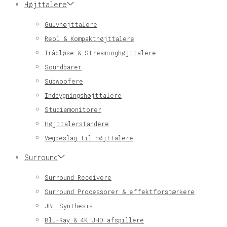
Højttalere
Gulvhøjttalere
Reol & Kompakthøjttalere
Trådløse & Streaminghøjttalere
Soundbarer
Subwoofere
Indbygningshøjttalere
Studiemonitorer
Højttalerstandere
Vægbeslag til højttalere
Surround
Surround Receivere
Surround Processorer & effektforstærkere
JBL Synthesis
Blu-Ray & 4K UHD afspillere