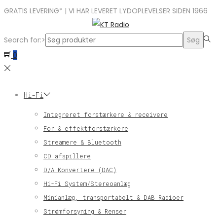
GRATIS LEVERING* | VI HAR LEVERET LYDOPLEVELSER SIDEN 1966
Search for:>
Søg
0
Hi-Fi
Integreret forstærkere & receivere
For & effektforstærkere
Streamere & Bluetooth
CD afspillere
D/A Konvertere (DAC)
Hi-Fi System/Stereoanlæg
Minianlæg, transportabelt & DAB Radioer
Strømforsyning & Renser