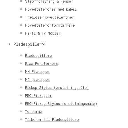
Strømforsyning & Renser
Hovedtelefoner med kabel
Trådløse hovedtelefoner
Hovedtelefonforstærkere
Hi-fi & TV Møbler
Pladespiller
Pladespillere
Riaa Forstærkere
MM Pickupper
MC pickupper
Pickup Stylus (erstatningsnåle)
PRO Pickupper
PRO Pickup Stylus (erstatningsnåle)
Tonearme
Tilbehør til Pladespillere