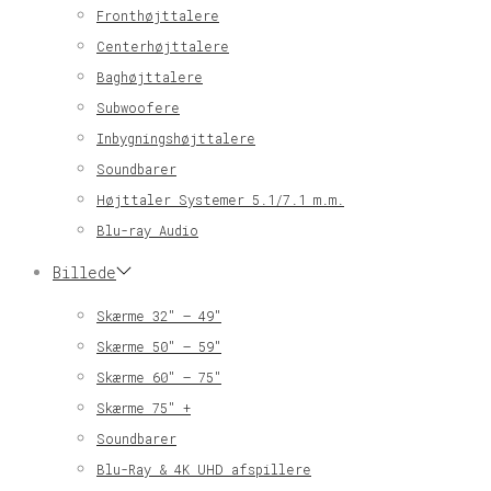
Fronthøjttalere
Centerhøjttalere
Baghøjttalere
Subwoofere
Inbygningshøjttalere
Soundbarer
Højttaler Systemer 5.1/7.1 m.m.
Blu-ray Audio
Billede
Skærme 32″ – 49″
Skærme 50″ – 59″
Skærme 60″ – 75″
Skærme 75″ +
Soundbarer
Blu-Ray & 4K UHD afspillere