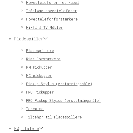
Hovedtelefoner med kabel
Trådløse hovedtelefoner
Hovedtelefonforstærkere
Hi-fi & TV Møbler
Pladespiller
Pladespillere
Riaa Forstærkere
MM Pickupper
MC pickupper
Pickup Stylus (erstatningsnåle)
PRO Pickupper
PRO Pickup Stylus (erstatningsnåle)
Tonearme
Tilbehør til Pladespillere
Højttalere