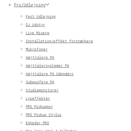
Pro/Udlejning
Fest Udlejning
DJ Udstyr
Live Mixere
Installation/effekt forstærkere
Mikrofoner
Højttalere PA
Højttalersystemer PA
Højttalere PA Udendørs
Subwoofere PA
Studiemonitorer
Lyseffekter
PRO Pickupper
PRO Pickup Stylus
Enheder PRO