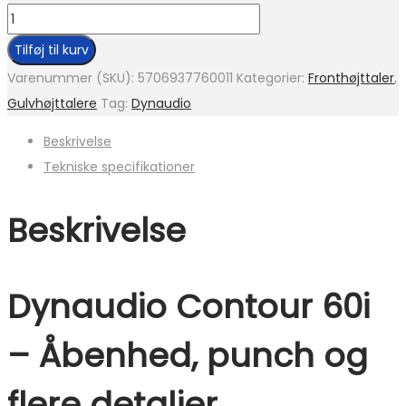
Tilføj til kurv
Varenummer (SKU):
5706937760011
Kategorier:
Fronthøjttaler
,
Gulvhøjttalere
Tag:
Dynaudio
Beskrivelse
Tekniske specifikationer
Beskrivelse
Dynaudio Contour 60i
– Åbenhed, punch og
flere detaljer