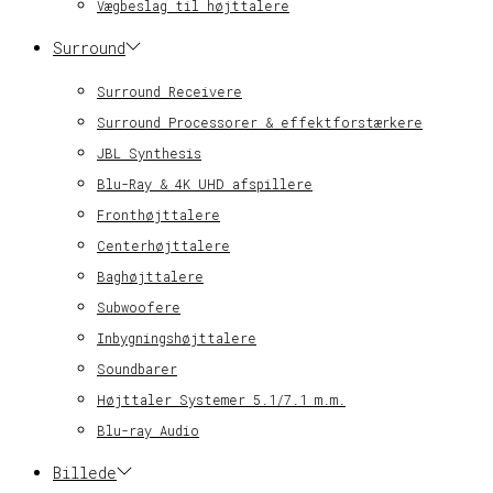
Vægbeslag til højttalere
Surround
Surround Receivere
Surround Processorer & effektforstærkere
JBL Synthesis
Blu-Ray & 4K UHD afspillere
Fronthøjttalere
Centerhøjttalere
Baghøjttalere
Subwoofere
Inbygningshøjttalere
Soundbarer
Højttaler Systemer 5.1/7.1 m.m.
Blu-ray Audio
Billede