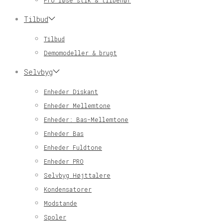
Pro løse stik & tilbehør
Tilbud
Tilbud
Demomodeller & brugt
Selvbyg
Enheder Diskant
Enheder Mellemtone
Enheder: Bas-Mellemtone
Enheder Bas
Enheder Fuldtone
Enheder PRO
Selvbyg Højttalere
Kondensatorer
Modstande
Spoler