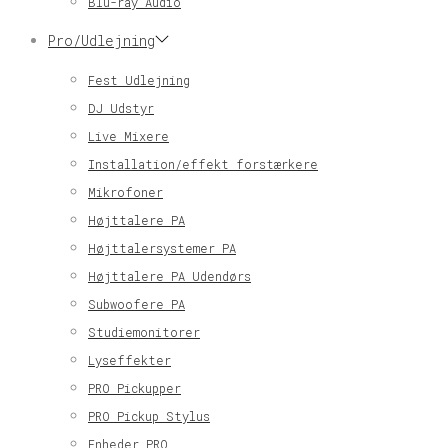
Blu-ray Audio
Pro/Udlejning
Fest Udlejning
DJ Udstyr
Live Mixere
Installation/effekt forstærkere
Mikrofoner
Højttalere PA
Højttalersystemer PA
Højttalere PA Udendørs
Subwoofere PA
Studiemonitorer
Lyseffekter
PRO Pickupper
PRO Pickup Stylus
Enheder PRO