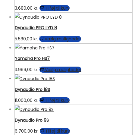
flere
vælges
3.680,00
kr.
Tilføj til kurv
varianter.
på
Mulighederne
varesiden
kan
Dynaudio PRO LYD 8
vælges
Dette
5.580,00
kr.
Vælg muligheder
på
vare
varesiden
har
Yamaha Pro HS7
flere
Dette
3.999,00
kr.
Vælg muligheder
varianter.
vare
Mulighederne
har
kan
Dynaudio Pro 18S
flere
vælges
11.000,00
kr.
Tilføj til kurv
varianter.
på
Mulighederne
varesiden
kan
Dynaudio Pro 9S
vælges
6.700,00
kr.
Tilføj til kurv