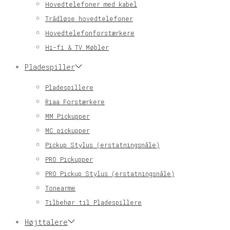
Hovedtelefoner med kabel
Trådløse hovedtelefoner
Hovedtelefonforstærkere
Hi-fi & TV Møbler
Pladespiller
Pladespillere
Riaa Forstærkere
MM Pickupper
MC pickupper
Pickup Stylus (erstatningsnåle)
PRO Pickupper
PRO Pickup Stylus (erstatningsnåle)
Tonearme
Tilbehør til Pladespillere
Højttalere