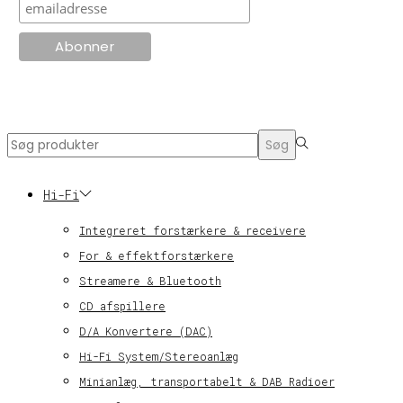
© KT Radio -2024
Search
Søg
for:>
Hi-Fi
Integreret forstærkere & receivere
For & effektforstærkere
Streamere & Bluetooth
CD afspillere
D/A Konvertere (DAC)
Hi-Fi System/Stereoanlæg
Minianlæg, transportabelt & DAB Radioer