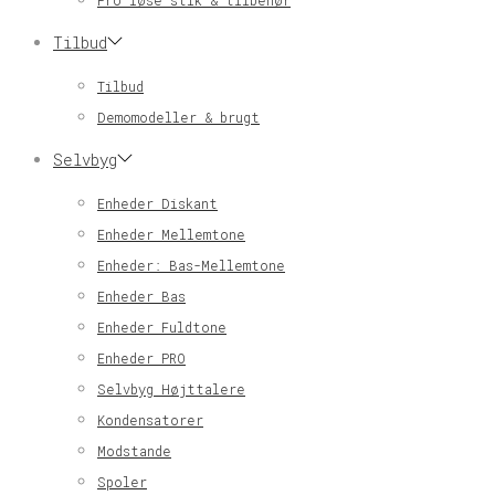
Pro løse stik & tilbehør
Tilbud
Tilbud
Demomodeller & brugt
Selvbyg
Enheder Diskant
Enheder Mellemtone
Enheder: Bas-Mellemtone
Enheder Bas
Enheder Fuldtone
Enheder PRO
Selvbyg Højttalere
Kondensatorer
Modstande
Spoler