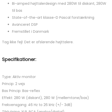
Bi-amped højttalerdesign med 280W til diskant, 280W
til bas
State-of-the-art klasse-D Pascal forstærkning
Avanceret DSP
Fremstillet i Danmark
Tag ikke fejl: Det er afslørende højttalere.
Specifikationer:
Type: Aktiv monitor
Princip: 2 vejs
Bas Princip: Bas-reflex
Effekt: 280 W (diskant), 280 W (mellemtone/bas)
Frekvensgang: 46 Hz to 26 kHz (+/- 3dB)
Tilslutning: XLR, RCA (analog/digital)