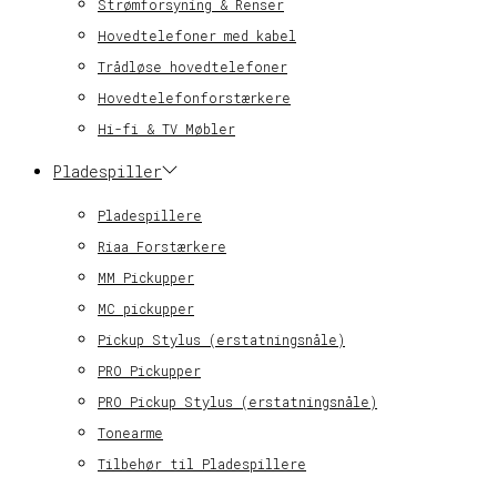
Strømforsyning & Renser
Hovedtelefoner med kabel
Trådløse hovedtelefoner
Hovedtelefonforstærkere
Hi-fi & TV Møbler
Pladespiller
Pladespillere
Riaa Forstærkere
MM Pickupper
MC pickupper
Pickup Stylus (erstatningsnåle)
PRO Pickupper
PRO Pickup Stylus (erstatningsnåle)
Tonearme
Tilbehør til Pladespillere