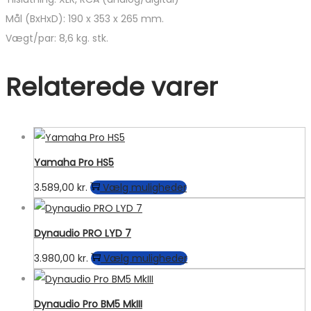
Mål (BxHxD): 190 x 353 x 265 mm.
Vægt/par: 8,6 kg. stk.
Relaterede varer
Yamaha Pro HS5
Dette
3.589,00
kr.
Vælg muligheder
vare
har
Dynaudio PRO LYD 7
flere
Dette
3.980,00
kr.
Vælg muligheder
varianter.
vare
Mulighederne
har
kan
Dynaudio Pro BM5 MkIII