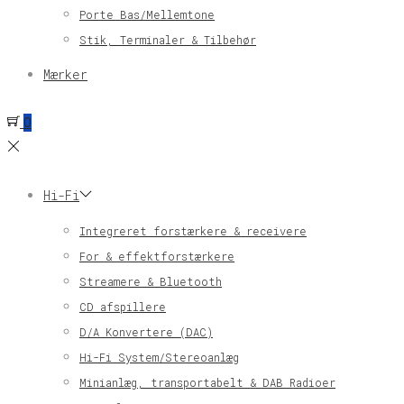
Porte Bas/Mellemtone
Stik, Terminaler & Tilbehør
Mærker
0
Hi-Fi
Integreret forstærkere & receivere
For & effektforstærkere
Streamere & Bluetooth
CD afspillere
D/A Konvertere (DAC)
Hi-Fi System/Stereoanlæg
Minianlæg, transportabelt & DAB Radioer