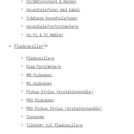
Strømforsyning & Renser
Hovedtelefoner med kabel
Trådløse hovedtelefoner
Hovedtelefonforstærkere
Hi-fi & TV Møbler
Pladespiller
Pladespillere
Riaa Forstærkere
MM Pickupper
MC pickupper
Pickup Stylus (erstatningsnåle)
PRO Pickupper
PRO Pickup Stylus (erstatningsnåle)
Tonearme
Tilbehør til Pladespillere