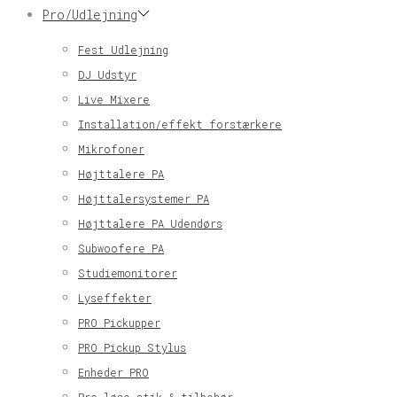
Pro/Udlejning
Fest Udlejning
DJ Udstyr
Live Mixere
Installation/effekt forstærkere
Mikrofoner
Højttalere PA
Højttalersystemer PA
Højttalere PA Udendørs
Subwoofere PA
Studiemonitorer
Lyseffekter
PRO Pickupper
PRO Pickup Stylus
Enheder PRO