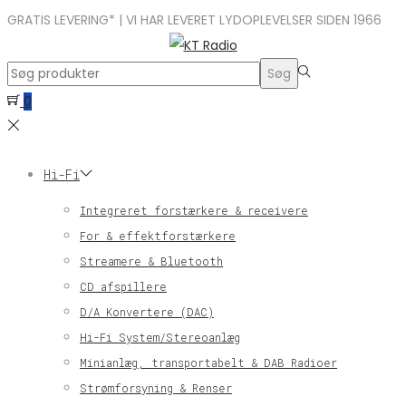
GRATIS LEVERING* | VI HAR LEVERET LYDOPLEVELSER SIDEN 1966
Search
Søg
for:>
0
Hi-Fi
Integreret forstærkere & receivere
For & effektforstærkere
Streamere & Bluetooth
CD afspillere
D/A Konvertere (DAC)
Hi-Fi System/Stereoanlæg
Minianlæg, transportabelt & DAB Radioer
Strømforsyning & Renser