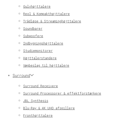
Gulvhøjttalere
Reol & Kompakthøjttalere
Trådløse & Streaminghøjttalere
Soundbarer
Subwoofere
Indbygningshøjttalere
Studiemonitorer
Højttalerstandere
Vægbeslag til højttalere
Surround
Surround Receivere
Surround Processorer & effektforstærkere
JBL Synthesis
Blu-Ray & 4K UHD afspillere
Fronthøjttalere