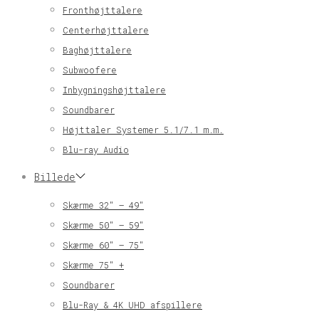
Fronthøjttalere
Centerhøjttalere
Baghøjttalere
Subwoofere
Inbygningshøjttalere
Soundbarer
Højttaler Systemer 5.1/7.1 m.m.
Blu-ray Audio
Billede
Skærme 32″ – 49″
Skærme 50″ – 59″
Skærme 60″ – 75″
Skærme 75″ +
Soundbarer
Blu-Ray & 4K UHD afspillere