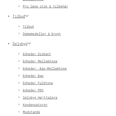
Pro løse stik & tilbehør
Tilbud
Tilbud
Demomodeller & brugt
Selvbyg
Enheder Diskant
Enheder Mellemtone
Enheder: Bas-Mellemtone
Enheder Bas
Enheder Fuldtone
Enheder PRO
Selvbyg Højttalere
Kondensatorer
Modstande