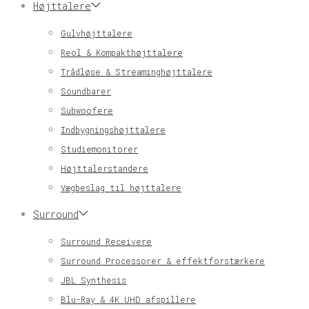
Højttalere
Gulvhøjttalere
Reol & Kompakthøjttalere
Trådløse & Streaminghøjttalere
Soundbarer
Subwoofere
Indbygningshøjttalere
Studiemonitorer
Højttalerstandere
Vægbeslag til højttalere
Surround
Surround Receivere
Surround Processorer & effektforstærkere
JBL Synthesis
Blu-Ray & 4K UHD afspillere