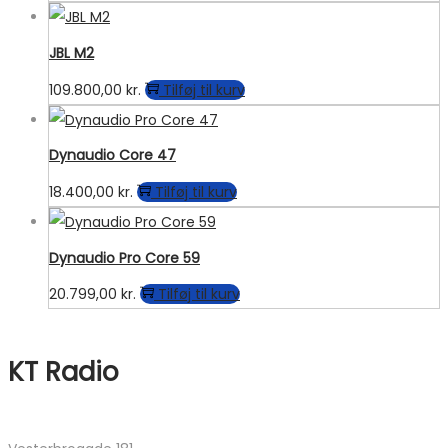
på
varesiden
JBL M2
109.800,00
kr.
Tilføj til kurv
Dynaudio Core 47
18.400,00
kr.
Tilføj til kurv
Dynaudio Pro Core 59
20.799,00
kr.
Tilføj til kurv
KT Radio