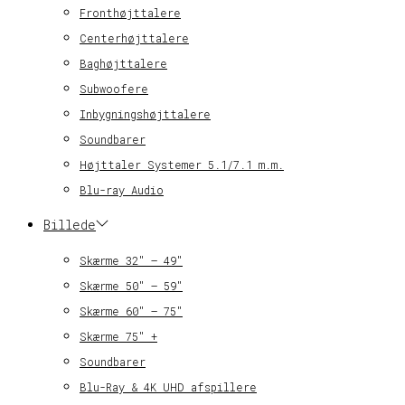
Fronthøjttalere
Centerhøjttalere
Baghøjttalere
Subwoofere
Inbygningshøjttalere
Soundbarer
Højttaler Systemer 5.1/7.1 m.m.
Blu-ray Audio
Billede
Skærme 32″ – 49″
Skærme 50″ – 59″
Skærme 60″ – 75″
Skærme 75″ +
Soundbarer
Blu-Ray & 4K UHD afspillere