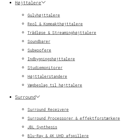
Højttalere
Gulvhøjttalere
Reol & Kompakthøjttalere
Trådløse & Streaminghøjttalere
Soundbarer
Subwoofere
Indbygningshøjttalere
Studiemonitorer
Højttalerstandere
Vægbeslag til højttalere
Surround
Surround Receivere
Surround Processorer & effektforstærkere
JBL Synthesis
Blu-Ray & 4K UHD afspillere