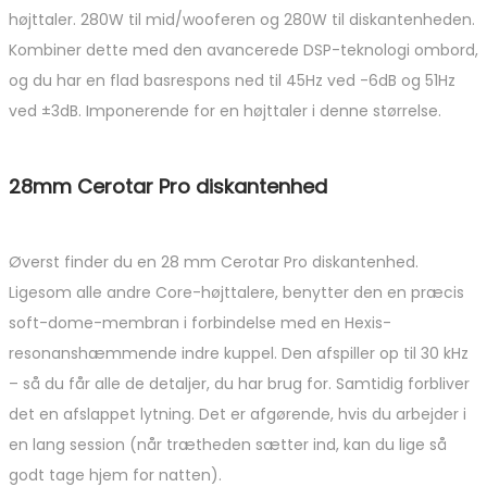
højttaler. 280W til mid/wooferen og 280W til diskantenheden.
Kombiner dette med den avancerede DSP-teknologi ombord,
og du har en flad basrespons ned til 45Hz ved -6dB og 51Hz
ved ±3dB. Imponerende for en højttaler i denne størrelse.
28mm Cerotar Pro diskantenhed
Øverst finder du en 28 mm Cerotar Pro diskantenhed.
Ligesom alle andre Core-højttalere, benytter den en præcis
soft-dome-membran i forbindelse med en Hexis-
resonanshæmmende indre kuppel. Den afspiller op til 30 kHz
– så du får alle de detaljer, du har brug for. Samtidig forbliver
det en afslappet lytning. Det er afgørende, hvis du arbejder i
en lang session (når trætheden sætter ind, kan du lige så
godt tage hjem for natten).