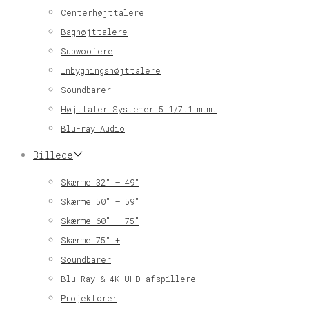
Centerhøjttalere
Baghøjttalere
Subwoofere
Inbygningshøjttalere
Soundbarer
Højttaler Systemer 5.1/7.1 m.m.
Blu-ray Audio
Billede
Skærme 32″ – 49″
Skærme 50″ – 59″
Skærme 60″ – 75″
Skærme 75″ +
Soundbarer
Blu-Ray & 4K UHD afspillere
Projektorer