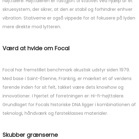
højttalere. Højttaleren er fastgjort til stativet ved hjælp af et
skruesystem, der sikrer, at den er stabil og forhindrer enhver
vibration. Stativerne er også vippede for at fokusere på lyden
mere direkte mod lytteren.
Værd at hvide om Focal
Focal har fremstillet benchmark akustisk udstyr siden 1979.
Med base i Saint-Étienne, Frankrig, er mærket et af verdens
førende inden for sit felt, takket være dets knowhow og
innovationer. I hjertet af forretningen er: Hi-fi-højttalere.
Grundlaget for Focals historiske DNA ligger i kombinationen af
​​teknologi, håndværk og førsteklasses materialer.
Skubber grænserne