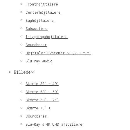
Fronthøjttalere
Centerhøjttalere
Baghøjttalere
Subwoofere
Inbygningshøjttalere
Soundbarer
Højttaler Systemer 5.1/7.1 m.m.
Blu-ray Audio
Billede
Skærme 32″ – 49″
Skærme 50″ – 59″
Skærme 60″ – 75″
Skærme 75″ +
Soundbarer
Blu-Ray & 4K UHD afspillere