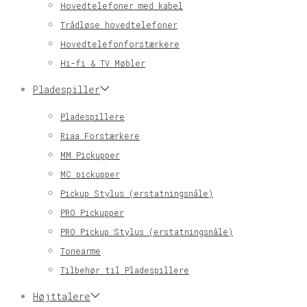
Hovedtelefoner med kabel
Trådløse hovedtelefoner
Hovedtelefonforstærkere
Hi-fi & TV Møbler
Pladespiller
Pladespillere
Riaa Forstærkere
MM Pickupper
MC pickupper
Pickup Stylus (erstatningsnåle)
PRO Pickupper
PRO Pickup Stylus (erstatningsnåle)
Tonearme
Tilbehør til Pladespillere
Højttalere