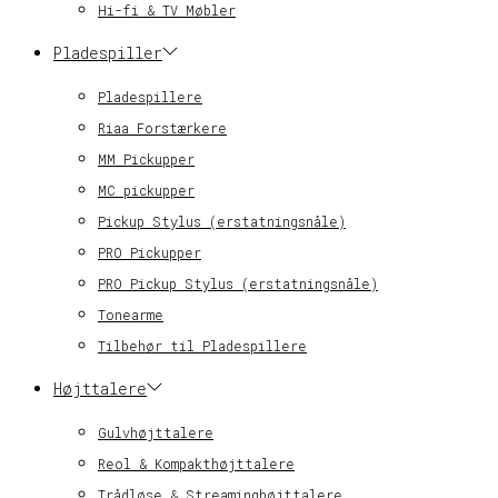
Hi-fi & TV Møbler
Pladespiller
Pladespillere
Riaa Forstærkere
MM Pickupper
MC pickupper
Pickup Stylus (erstatningsnåle)
PRO Pickupper
PRO Pickup Stylus (erstatningsnåle)
Tonearme
Tilbehør til Pladespillere
Højttalere
Gulvhøjttalere
Reol & Kompakthøjttalere
Trådløse & Streaminghøjttalere