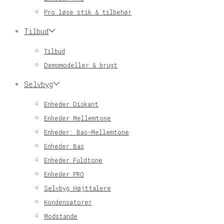
Pro løse stik & tilbehør
Tilbud
Tilbud
Demomodeller & brugt
Selvbyg
Enheder Diskant
Enheder Mellemtone
Enheder: Bas-Mellemtone
Enheder Bas
Enheder Fuldtone
Enheder PRO
Selvbyg Højttalere
Kondensatorer
Modstande