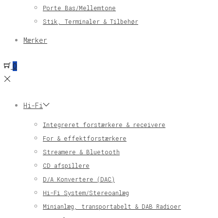
Porte Bas/Mellemtone
Stik, Terminaler & Tilbehør
Mærker
0
Hi-Fi
Integreret forstærkere & receivere
For & effektforstærkere
Streamere & Bluetooth
CD afspillere
D/A Konvertere (DAC)
Hi-Fi System/Stereoanlæg
Minianlæg, transportabelt & DAB Radioer