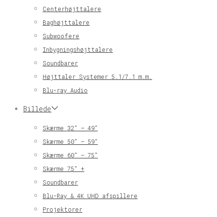
Centerhøjttalere
Baghøjttalere
Subwoofere
Inbygningshøjttalere
Soundbarer
Højttaler Systemer 5.1/7.1 m.m.
Blu-ray Audio
Billede
Skærme 32″ – 49″
Skærme 50″ – 59″
Skærme 60″ – 75″
Skærme 75″ +
Soundbarer
Blu-Ray & 4K UHD afspillere
Projektorer