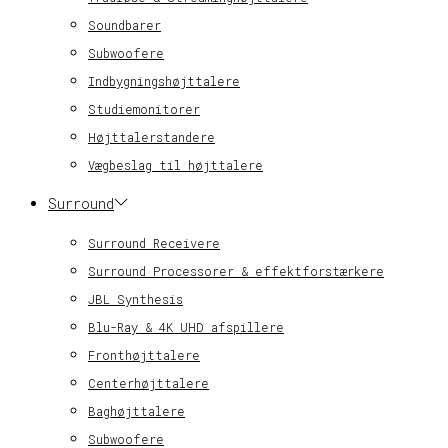
Soundbarer
Subwoofere
Indbygningshøjttalere
Studiemonitorer
Højttalerstandere
Vægbeslag til højttalere
Surround
Surround Receivere
Surround Processorer & effektforstærkere
JBL Synthesis
Blu-Ray & 4K UHD afspillere
Fronthøjttalere
Centerhøjttalere
Baghøjttalere
Subwoofere