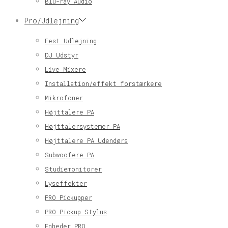
Blu-ray Audio
Pro/Udlejning
Fest Udlejning
DJ Udstyr
Live Mixere
Installation/effekt forstærkere
Mikrofoner
Højttalere PA
Højttalersystemer PA
Højttalere PA Udendørs
Subwoofere PA
Studiemonitorer
Lyseffekter
PRO Pickupper
PRO Pickup Stylus
Enheder PRO