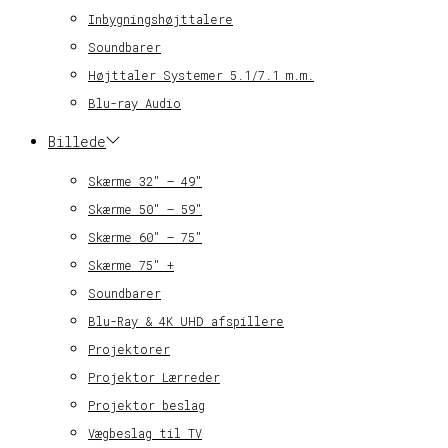
Inbygningshøjttalere
Soundbarer
Højttaler Systemer 5.1/7.1 m.m.
Blu-ray Audio
Billede
Skærme 32″ – 49″
Skærme 50″ – 59″
Skærme 60″ – 75″
Skærme 75″ +
Soundbarer
Blu-Ray & 4K UHD afspillere
Projektorer
Projektor Lærreder
Projektor beslag
Vægbeslag til TV