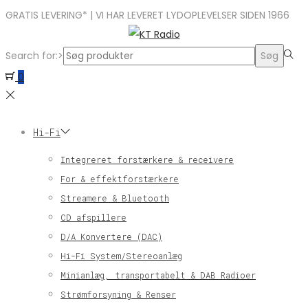
GRATIS LEVERING* | VI HAR LEVERET LYDOPLEVELSER SIDEN 1966
Search for:>
Søg
0
Hi-Fi
Integreret forstærkere & receivere
For & effektforstærkere
Streamere & Bluetooth
CD afspillere
D/A Konvertere (DAC)
Hi-Fi System/Stereoanlæg
Minianlæg, transportabelt & DAB Radioer
Strømforsyning & Renser