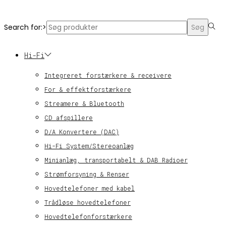
© KT Radio -2024
Search for:>
Søg
Hi-Fi
Integreret forstærkere & receivere
For & effektforstærkere
Streamere & Bluetooth
CD afspillere
D/A Konvertere (DAC)
Hi-Fi System/Stereoanlæg
Minianlæg, transportabelt & DAB Radioer
Strømforsyning & Renser
Hovedtelefoner med kabel
Trådløse hovedtelefoner
Hovedtelefonforstærkere