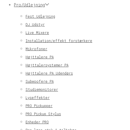
Pro/Udlejning
Fest Udlejning
DJ Udstyr
Live Mixere
Installation/effekt forstærkere
Mikrofoner
Højttalere PA
Højttalersystemer PA
Højttalere PA Udendørs
Subwoofere PA
Studiemonitorer
Lyseffekter
PRO Pickupper
PRO Pickup Stylus
Enheder PRO