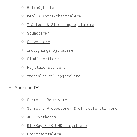
Gulvhøjttalere
Reol & Kompakthøjttalere
Trådløse & Streaminghøjttalere
Soundbarer
Subwoofere
Indbygningshøjttalere
Studiemonitorer
Højttalerstandere
Vægbeslag til højttalere
Surround
Surround Receivere
Surround Processorer & effektforstærkere
JBL Synthesis
Blu-Ray & 4K UHD afspillere
Fronthøjttalere