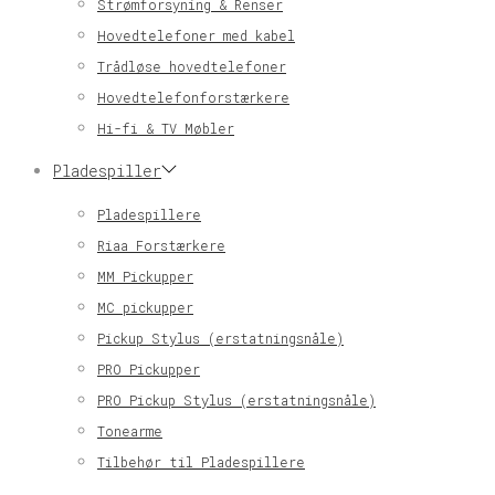
Strømforsyning & Renser
Hovedtelefoner med kabel
Trådløse hovedtelefoner
Hovedtelefonforstærkere
Hi-fi & TV Møbler
Pladespiller
Pladespillere
Riaa Forstærkere
MM Pickupper
MC pickupper
Pickup Stylus (erstatningsnåle)
PRO Pickupper
PRO Pickup Stylus (erstatningsnåle)
Tonearme
Tilbehør til Pladespillere