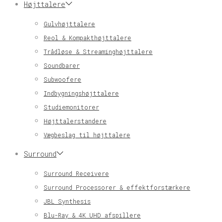
Højttalere
Gulvhøjttalere
Reol & Kompakthøjttalere
Trådløse & Streaminghøjttalere
Soundbarer
Subwoofere
Indbygningshøjttalere
Studiemonitorer
Højttalerstandere
Vægbeslag til højttalere
Surround
Surround Receivere
Surround Processorer & effektforstærkere
JBL Synthesis
Blu-Ray & 4K UHD afspillere