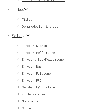
Pro løse stik & tilbehør
Tilbud
Tilbud
Demomodeller & brugt
Selvbyg
Enheder Diskant
Enheder Mellemtone
Enheder: Bas-Mellemtone
Enheder Bas
Enheder Fuldtone
Enheder PRO
Selvbyg Højttalere
Kondensatorer
Modstande
Spoler