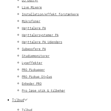
DJ Udstyr
Live Mixere
Installation/effekt forstærkere
Mikrofoner
Højttalere PA
Højttalersystemer PA
Højttalere PA Udendørs
Subwoofere PA
Studiemonitorer
Lyseffekter
PRO Pickupper
PRO Pickup Stylus
Enheder PRO
Pro løse stik & tilbehør
Tilbud
Tilbud