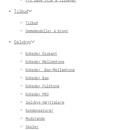
Pro løse stik & tilbehør
Tilbud
Tilbud
Demomodeller & brugt
Selvbyg
Enheder Diskant
Enheder Mellemtone
Enheder: Bas-Mellemtone
Enheder Bas
Enheder Fuldtone
Enheder PRO
Selvbyg Højttalere
Kondensatorer
Modstande
Spoler