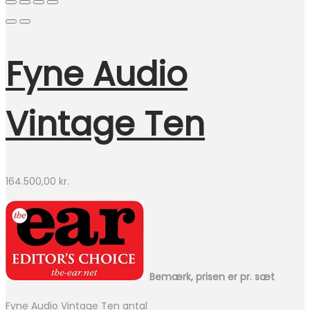
Fyne Audio
Vintage Ten
164.500,00
kr.
Bemærk, prisen er pr. sæt
Fyne Audio Vintage Ten antal