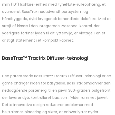
mm (10″) IsoFlare-enhed med FyneFlute-rulleophæng, et
avanceret BassTrax nedadvendt portsystem og
håndbyggede, dybt kryogenisk behandlede delefiltre. Med et
strejf af klasse i den integrerede Presence-kontrol, der
yderligere forfiner lyden til dit lyttemiljø, er Vintage Ten et
dristigt statement i et kompakt kabinet.
BassTrax™ Tractrix Diffuser-teknologi
Den patenterede BassTrax™ Tractrix Diffuser-teknologi er en
game changer inden for basydelse. BassTrax omdanner den
nedadgående portenergi til en jævn 360-graders bølgefront,
der leverer dyb, kontrolleret bas, som fylder rummet jævnt.
Dette innovative design reducerer problemer med
højttalernes placering og sikrer, at enhver lytter nyder