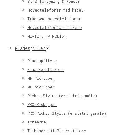
Strømforsyning & Renser
Hovedtelefoner med kabel
Trådløse hovedtelefoner
Hovedtelefonforstærkere
Hi-fi & TV Møbler
Pladespiller
Pladespillere
Riaa Forstærkere
MM Pickupper
MC pickupper
Pickup Stylus (erstatningsnåle)
PRO Pickupper
PRO Pickup Stylus (erstatningsnåle)
Tonearme
Tilbehør til Pladespillere