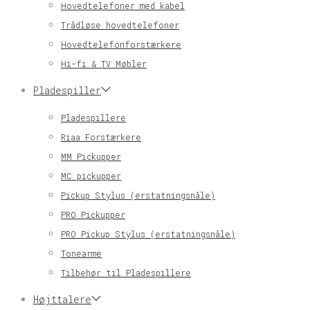
Hovedtelefoner med kabel
Trådløse hovedtelefoner
Hovedtelefonforstærkere
Hi-fi & TV Møbler
Pladespiller
Pladespillere
Riaa Forstærkere
MM Pickupper
MC pickupper
Pickup Stylus (erstatningsnåle)
PRO Pickupper
PRO Pickup Stylus (erstatningsnåle)
Tonearme
Tilbehør til Pladespillere
Højttalere