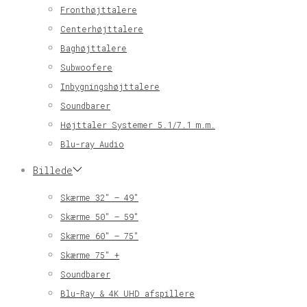
Fronthøjttalere
Centerhøjttalere
Baghøjttalere
Subwoofere
Inbygningshøjttalere
Soundbarer
Højttaler Systemer 5.1/7.1 m.m.
Blu-ray Audio
Billede
Skærme 32″ – 49″
Skærme 50″ – 59″
Skærme 60″ – 75″
Skærme 75″ +
Soundbarer
Blu-Ray & 4K UHD afspillere