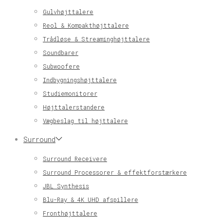
Gulvhøjttalere
Reol & Kompakthøjttalere
Trådløse & Streaminghøjttalere
Soundbarer
Subwoofere
Indbygningshøjttalere
Studiemonitorer
Højttalerstandere
Vægbeslag til højttalere
Surround
Surround Receivere
Surround Processorer & effektforstærkere
JBL Synthesis
Blu-Ray & 4K UHD afspillere
Fronthøjttalere