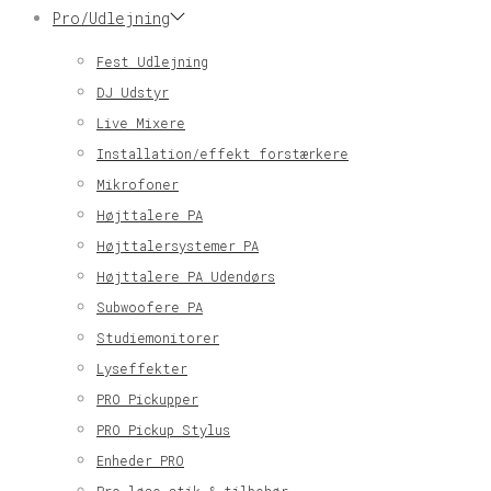
Pro/Udlejning
Fest Udlejning
DJ Udstyr
Live Mixere
Installation/effekt forstærkere
Mikrofoner
Højttalere PA
Højttalersystemer PA
Højttalere PA Udendørs
Subwoofere PA
Studiemonitorer
Lyseffekter
PRO Pickupper
PRO Pickup Stylus
Enheder PRO