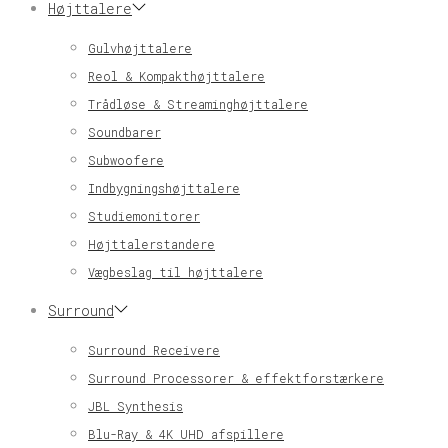
Højttalere
Gulvhøjttalere
Reol & Kompakthøjttalere
Trådløse & Streaminghøjttalere
Soundbarer
Subwoofere
Indbygningshøjttalere
Studiemonitorer
Højttalerstandere
Vægbeslag til højttalere
Surround
Surround Receivere
Surround Processorer & effektforstærkere
JBL Synthesis
Blu-Ray & 4K UHD afspillere