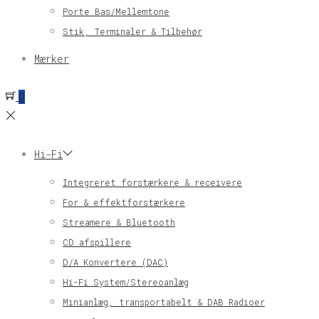
Porte Bas/Mellemtone
Stik, Terminaler & Tilbehør
Mærker
0
Hi-Fi
Integreret forstærkere & receivere
For & effektforstærkere
Streamere & Bluetooth
CD afspillere
D/A Konvertere (DAC)
Hi-Fi System/Stereoanlæg
Minianlæg, transportabelt & DAB Radioer