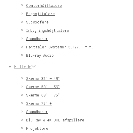
Centerhøjttalere
Baghøjttalere
Subwoofere
Inbygningshøjttalere
Soundbarer
Højttaler Systemer 5.1/7.1 m.m.
Blu-ray Audio
Billede
Skærme 32″ – 49″
Skærme 50″ – 59″
Skærme 60″ – 75″
Skærme 75″ +
Soundbarer
Blu-Ray & 4K UHD afspillere
Projektorer