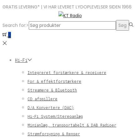
GRATIS LEVERING* | VI HAR LEVERET LYDOPLEVELSER SIDEN 1966
Search for:>
Søg
0
Hi-Fi
Integreret forstærkere & receivere
For & effektforstærkere
Streamere & Bluetooth
CD afspillere
D/A Konvertere (DAC)
Hi-Fi System/Stereoanlæg
Minianlæg, transportabelt & DAB Radioer
Strømforsyning & Renser