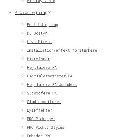
Blu-ray Audio
Pro/Udlejning
Fest Udlejning
DJ Udstyr
Live Mixere
Installation/effekt forstærkere
Mikrofoner
Højttalere PA
Højttalersystemer PA
Højttalere PA Udendørs
Subwoofere PA
Studiemonitorer
Lyseffekter
PRO Pickupper
PRO Pickup Stylus
Enheder PRO