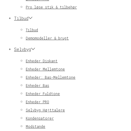
Pro løse stik & tilbehør
Tilbud
Tilbud
Demomodeller & brugt
Selvbyg
Enheder Diskant
Enheder Mellemtone
Enheder: Bas-Mellemtone
Enheder Bas
Enheder Fuldtone
Enheder PRO
Selvbyg Højttalere
Kondensatorer
Modstande