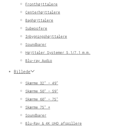
Fronthøjttalere
Centerhøjttalere
Baghøjttalere
Subwoofere
Inbygningshøjttalere
Soundbarer
Højttaler Systemer 5.1/7.1 m.m.
Blu-ray Audio
Billede
Skærme 32″ – 49″
Skærme 50″ – 59″
Skærme 60″ – 75″
Skærme 75″ +
Soundbarer
Blu-Ray & 4K UHD afspillere