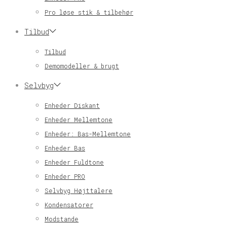
Pro løse stik & tilbehør
Tilbud
Tilbud
Demomodeller & brugt
Selvbyg
Enheder Diskant
Enheder Mellemtone
Enheder: Bas-Mellemtone
Enheder Bas
Enheder Fuldtone
Enheder PRO
Selvbyg Højttalere
Kondensatorer
Modstande