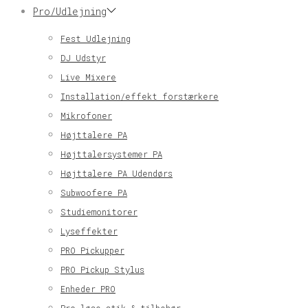
Pro/Udlejning
Fest Udlejning
DJ Udstyr
Live Mixere
Installation/effekt forstærkere
Mikrofoner
Højttalere PA
Højttalersystemer PA
Højttalere PA Udendørs
Subwoofere PA
Studiemonitorer
Lyseffekter
PRO Pickupper
PRO Pickup Stylus
Enheder PRO