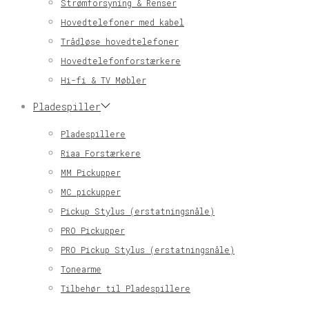
Strømforsyning & Renser
Hovedtelefoner med kabel
Trådløse hovedtelefoner
Hovedtelefonforstærkere
Hi-fi & TV Møbler
Pladespiller
Pladespillere
Riaa Forstærkere
MM Pickupper
MC pickupper
Pickup Stylus (erstatningsnåle)
PRO Pickupper
PRO Pickup Stylus (erstatningsnåle)
Tonearme
Tilbehør til Pladespillere