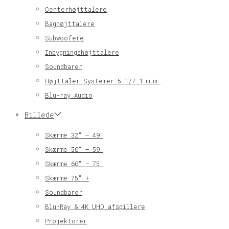
Centerhøjttalere
Baghøjttalere
Subwoofere
Inbygningshøjttalere
Soundbarer
Højttaler Systemer 5.1/7.1 m.m.
Blu-ray Audio
Billede
Skærme 32″ – 49″
Skærme 50″ – 59″
Skærme 60″ – 75″
Skærme 75″ +
Soundbarer
Blu-Ray & 4K UHD afspillere
Projektorer