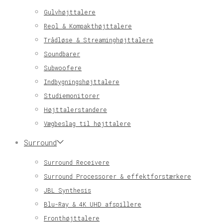
Gulvhøjttalere
Reol & Kompakthøjttalere
Trådløse & Streaminghøjttalere
Soundbarer
Subwoofere
Indbygningshøjttalere
Studiemonitorer
Højttalerstandere
Vægbeslag til højttalere
Surround
Surround Receivere
Surround Processorer & effektforstærkere
JBL Synthesis
Blu-Ray & 4K UHD afspillere
Fronthøjttalere