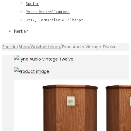
Spoler
Porte Bas/Mellemtone
Stik, Terminaler & Tilbehør
Mærker
Forside
/
Shop
/
Gulvhøjttalere
/
Fyne Audio Vintage Twelve