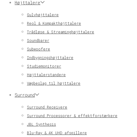
Højttalere
Gulvhøjttalere
Reol & Kompakthøjttalere
Trådløse & Streaminghøjttalere
Soundbarer
Subwoofere
Indbygningshøjttalere
Studiemonitorer
Højttalerstandere
Vægbeslag til højttalere
Surround
Surround Receivere
Surround Processorer & effektforstærkere
JBL Synthesis
Blu-Ray & 4K UHD afspillere