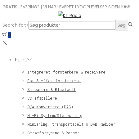
GRATIS LEVERING* | VI HAR LEVERET LYDOPLEVELSER SIDEN 1966
Search for:>
Søg
0
Hi-Fi
Integreret forstærkere & receivere
For & effektforstærkere
Streamere & Bluetooth
CD afspillere
D/A Konvertere (DAC)
Hi-Fi System/Stereoanlæg
Minianlæg, transportabelt & DAB Radioer
Strømforsyning & Renser