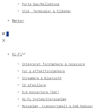
Porte Bas/Mellemtone
Stik, Terminaler & Tilbehør
Mærker
0
Hi-Fi
Integreret forstærkere & receivere
For & effektforstærkere
Streamere & Bluetooth
CD afspillere
D/A Konvertere (DAC)
Hi-Fi System/Stereoanlæg
Minianlæg, transportabelt & DAB Radioer