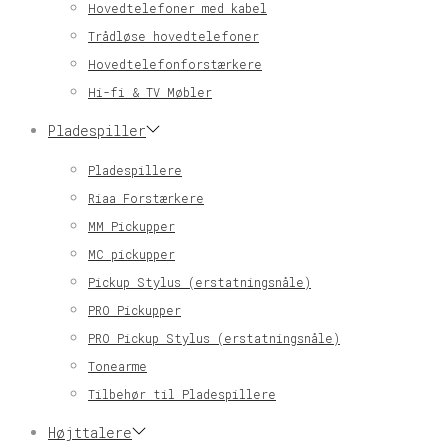
Hovedtelefoner med kabel
Trådløse hovedtelefoner
Hovedtelefonforstærkere
Hi-fi & TV Møbler
Pladespiller
Pladespillere
Riaa Forstærkere
MM Pickupper
MC pickupper
Pickup Stylus (erstatningsnåle)
PRO Pickupper
PRO Pickup Stylus (erstatningsnåle)
Tonearme
Tilbehør til Pladespillere
Højttalere