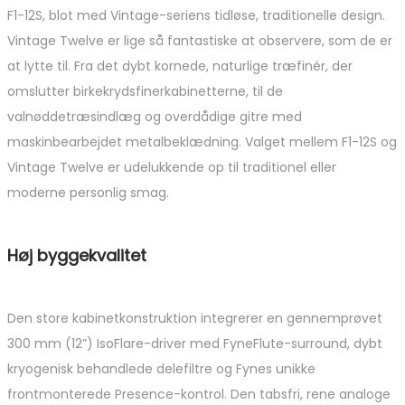
F1-12S, blot med Vintage-seriens tidløse, traditionelle design.
Vintage Twelve er lige så fantastiske at observere, som de er
at lytte til. Fra det dybt kornede, naturlige træfinér, der
omslutter birkekrydsfinerkabinetterne, til de
valnøddetræsindlæg og overdådige gitre med
maskinbearbejdet metalbeklædning. Valget mellem F1-12S og
Vintage Twelve er udelukkende op til traditionel eller
moderne personlig smag.
Høj byggekvalitet
Den store kabinetkonstruktion integrerer en gennemprøvet
300 mm (12”) IsoFlare-driver med FyneFlute-surround, dybt
kryogenisk behandlede delefiltre og Fynes unikke
frontmonterede Presence-kontrol. Den tabsfri, rene analoge