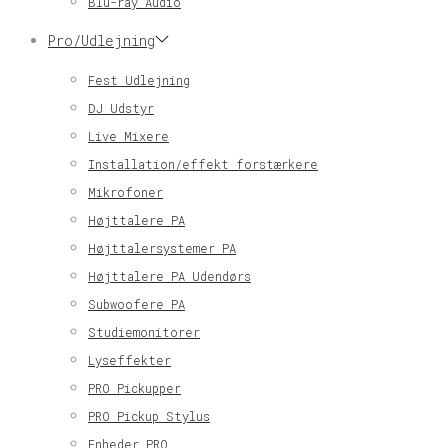
Blu-ray Audio
Pro/Udlejning
Fest Udlejning
DJ Udstyr
Live Mixere
Installation/effekt forstærkere
Mikrofoner
Højttalere PA
Højttalersystemer PA
Højttalere PA Udendørs
Subwoofere PA
Studiemonitorer
Lyseffekter
PRO Pickupper
PRO Pickup Stylus
Enheder PRO