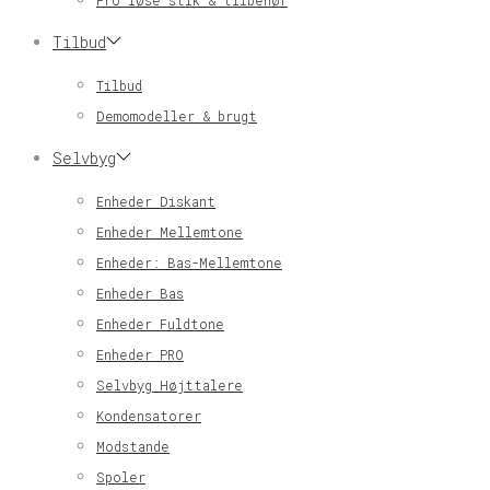
Pro løse stik & tilbehør
Tilbud
Tilbud
Demomodeller & brugt
Selvbyg
Enheder Diskant
Enheder Mellemtone
Enheder: Bas-Mellemtone
Enheder Bas
Enheder Fuldtone
Enheder PRO
Selvbyg Højttalere
Kondensatorer
Modstande
Spoler