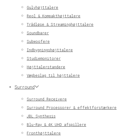
Gulvhøjttalere
Reol & Kompakthøjttalere
Trådløse & Streaminghøjttalere
Soundbarer
Subwoofere
Indbygningshøjttalere
Studiemonitorer
Højttalerstandere
Vægbeslag til højttalere
Surround
Surround Receivere
Surround Processorer & effektforstærkere
JBL Synthesis
Blu-Ray & 4K UHD afspillere
Fronthøjttalere