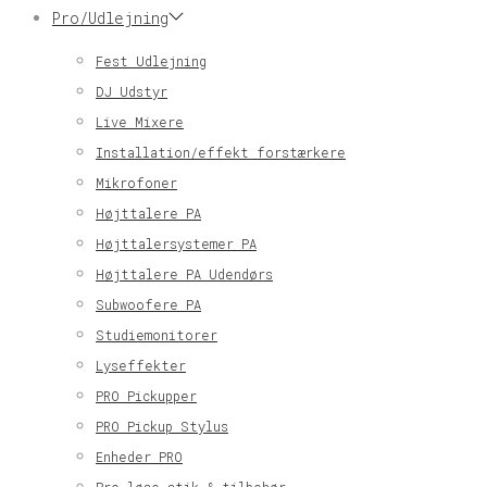
Pro/Udlejning
Fest Udlejning
DJ Udstyr
Live Mixere
Installation/effekt forstærkere
Mikrofoner
Højttalere PA
Højttalersystemer PA
Højttalere PA Udendørs
Subwoofere PA
Studiemonitorer
Lyseffekter
PRO Pickupper
PRO Pickup Stylus
Enheder PRO