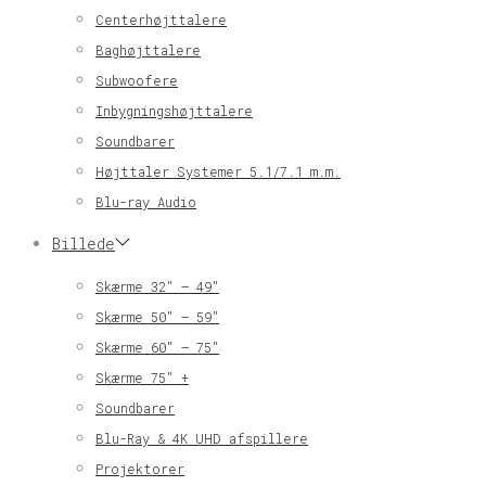
Centerhøjttalere
Baghøjttalere
Subwoofere
Inbygningshøjttalere
Soundbarer
Højttaler Systemer 5.1/7.1 m.m.
Blu-ray Audio
Billede
Skærme 32″ – 49″
Skærme 50″ – 59″
Skærme 60″ – 75″
Skærme 75″ +
Soundbarer
Blu-Ray & 4K UHD afspillere
Projektorer