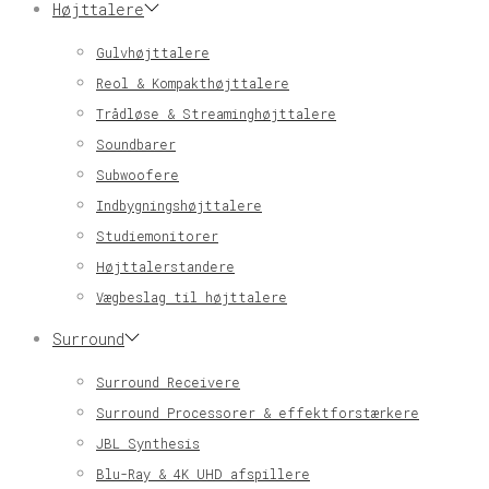
Højttalere
Gulvhøjttalere
Reol & Kompakthøjttalere
Trådløse & Streaminghøjttalere
Soundbarer
Subwoofere
Indbygningshøjttalere
Studiemonitorer
Højttalerstandere
Vægbeslag til højttalere
Surround
Surround Receivere
Surround Processorer & effektforstærkere
JBL Synthesis
Blu-Ray & 4K UHD afspillere