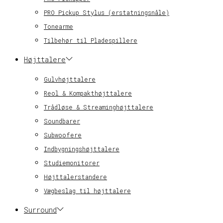
PRO Pickup Stylus (erstatningsnåle)
Tonearme
Tilbehør til Pladespillere
Højttalere
Gulvhøjttalere
Reol & Kompakthøjttalere
Trådløse & Streaminghøjttalere
Soundbarer
Subwoofere
Indbygningshøjttalere
Studiemonitorer
Højttalerstandere
Vægbeslag til højttalere
Surround