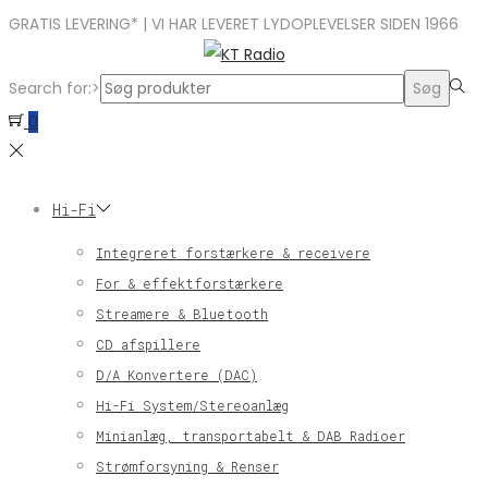
GRATIS LEVERING* | VI HAR LEVERET LYDOPLEVELSER SIDEN 1966
Search for:>
Søg
0
Hi-Fi
Integreret forstærkere & receivere
For & effektforstærkere
Streamere & Bluetooth
CD afspillere
D/A Konvertere (DAC)
Hi-Fi System/Stereoanlæg
Minianlæg, transportabelt & DAB Radioer
Strømforsyning & Renser