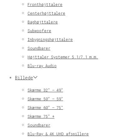
Fronthøjttalere
Centerhøjttalere
Baghøjttalere
Subwoofere
Inbygningshøjttalere
Soundbarer
Højttaler Systemer 5.1/7.1 m.m.
Blu-ray Audio
Billede
Skærme 32″ – 49″
Skærme 50″ – 59″
Skærme 60″ – 75″
Skærme 75″ +
Soundbarer
Blu-Ray & 4K UHD afspillere