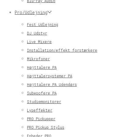
Blu-ray Audio
Pro/Udlejning
Fest Udlejning
DJ Udstyr
Live Mixere
Installation/effekt forstærkere
Mikrofoner
Højttalere PA
Højttalersystemer PA
Højttalere PA Udendørs
Subwoofere PA
Studiemonitorer
Lyseffekter
PRO Pickupper
PRO Pickup Stylus
Enheder PRO