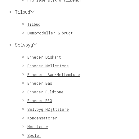
Pro løse stik & tilbehør
Tilbud
Tilbud
Demomodeller & brugt
Selvbyg
Enheder Diskant
Enheder Mellemtone
Enheder: Bas-Mellemtone
Enheder Bas
Enheder Fuldtone
Enheder PRO
Selvbyg Højttalere
Kondensatorer
Modstande
Spoler