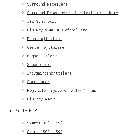
Surround Receivere
Surround Processorer & effektforstærkere
JBL Synthesis
Blu-Ray & 4K UHD afspillere
Fronthøjttalere
Centerhøjttalere
Baghøjttalere
Subwoofere
Inbygningshøjttalere
Soundbarer
Højttaler Systemer 5.1/7.1 m.m.
Blu-ray Audio
Billede
Skærme 32″ – 49″
Skærme 50″ – 59″