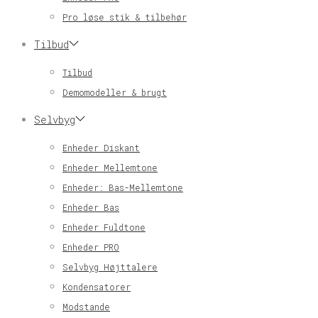
Pro løse stik & tilbehør
Tilbud
Tilbud
Demomodeller & brugt
Selvbyg
Enheder Diskant
Enheder Mellemtone
Enheder: Bas-Mellemtone
Enheder Bas
Enheder Fuldtone
Enheder PRO
Selvbyg Højttalere
Kondensatorer
Modstande