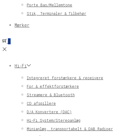
Porte Bas/Mellemtone
Stik, Terminaler & Tilbehør
Mærker
0
Hi-Fi
Integreret forstærkere & receivere
For & effektforstærkere
Streamere & Bluetooth
CD afspillere
D/A Konvertere (DAC)
Hi-Fi System/Stereoanlæg
Minianlæg, transportabelt & DAB Radioer