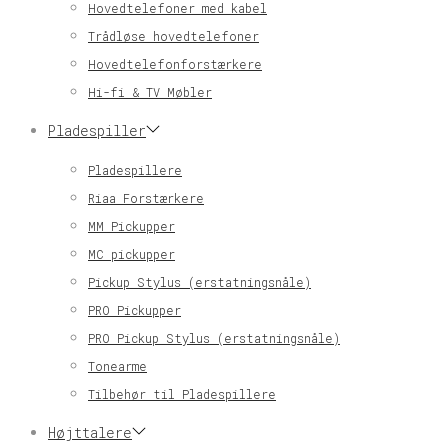
Hovedtelefoner med kabel
Trådløse hovedtelefoner
Hovedtelefonforstærkere
Hi-fi & TV Møbler
Pladespiller
Pladespillere
Riaa Forstærkere
MM Pickupper
MC pickupper
Pickup Stylus (erstatningsnåle)
PRO Pickupper
PRO Pickup Stylus (erstatningsnåle)
Tonearme
Tilbehør til Pladespillere
Højttalere