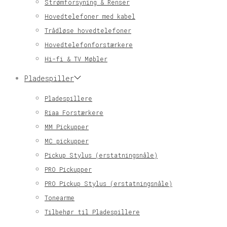
Strømforsyning & Renser
Hovedtelefoner med kabel
Trådløse hovedtelefoner
Hovedtelefonforstærkere
Hi-fi & TV Møbler
Pladespiller
Pladespillere
Riaa Forstærkere
MM Pickupper
MC pickupper
Pickup Stylus (erstatningsnåle)
PRO Pickupper
PRO Pickup Stylus (erstatningsnåle)
Tonearme
Tilbehør til Pladespillere