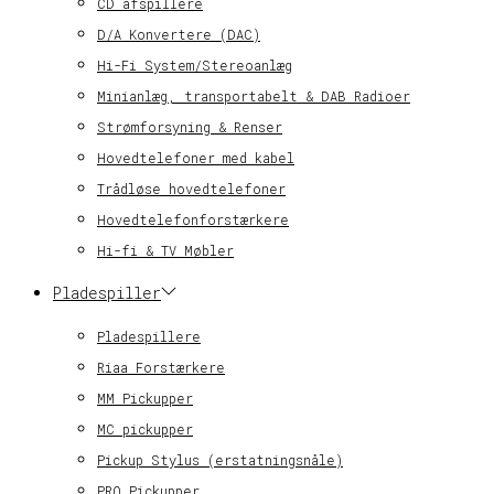
CD afspillere
D/A Konvertere (DAC)
Hi-Fi System/Stereoanlæg
Minianlæg, transportabelt & DAB Radioer
Strømforsyning & Renser
Hovedtelefoner med kabel
Trådløse hovedtelefoner
Hovedtelefonforstærkere
Hi-fi & TV Møbler
Pladespiller
Pladespillere
Riaa Forstærkere
MM Pickupper
MC pickupper
Pickup Stylus (erstatningsnåle)
PRO Pickupper