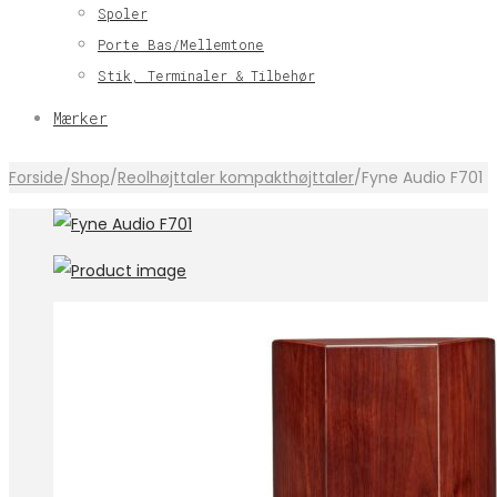
Spoler
Porte Bas/Mellemtone
Stik, Terminaler & Tilbehør
Mærker
Forside
/
Shop
/
Reolhøjttaler kompakthøjttaler
/
Fyne Audio F701