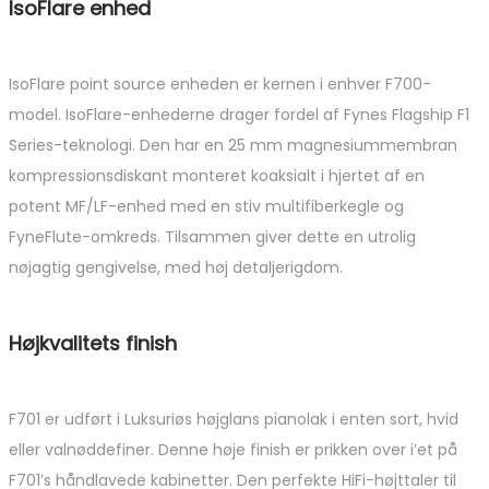
IsoFlare enhed
IsoFlare point source enheden er kernen i enhver F700-
model. IsoFlare-enhederne drager fordel af Fynes Flagship F1
Series-teknologi. Den har en 25 mm magnesiummembran
kompressionsdiskant monteret koaksialt i hjertet af en
potent MF/LF-enhed med en stiv multifiberkegle og
FyneFlute-omkreds. Tilsammen giver dette en utrolig
nøjagtig gengivelse, med høj detaljerigdom.
Højkvalitets finish
F701 er udført i Luksuriøs højglans pianolak i enten sort, hvid
eller valnøddefiner. Denne høje finish er prikken over i’et på
F701’s håndlavede kabinetter. Den perfekte HiFi-højttaler til