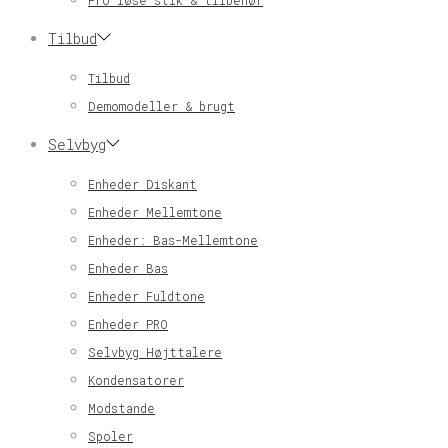
Pro løse stik & tilbehør
Tilbud
Tilbud
Demomodeller & brugt
Selvbyg
Enheder Diskant
Enheder Mellemtone
Enheder: Bas-Mellemtone
Enheder Bas
Enheder Fuldtone
Enheder PRO
Selvbyg Højttalere
Kondensatorer
Modstande
Spoler