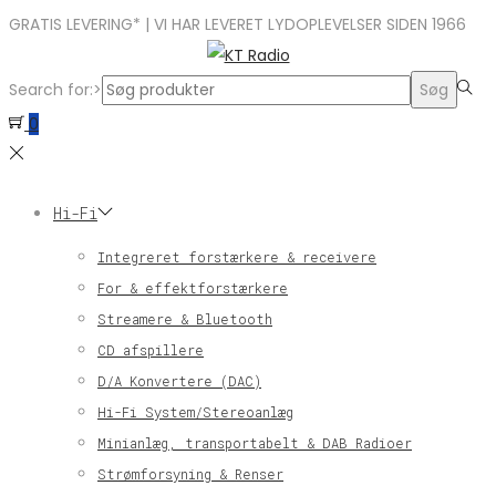
GRATIS LEVERING* | VI HAR LEVERET LYDOPLEVELSER SIDEN 1966
Search for:>
Søg
0
Hi-Fi
Integreret forstærkere & receivere
For & effektforstærkere
Streamere & Bluetooth
CD afspillere
D/A Konvertere (DAC)
Hi-Fi System/Stereoanlæg
Minianlæg, transportabelt & DAB Radioer
Strømforsyning & Renser