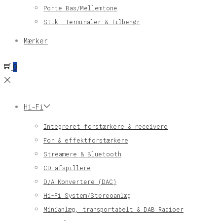
Porte Bas/Mellemtone
Stik, Terminaler & Tilbehør
Mærker
0
Hi-Fi
Integreret forstærkere & receivere
For & effektforstærkere
Streamere & Bluetooth
CD afspillere
D/A Konvertere (DAC)
Hi-Fi System/Stereoanlæg
Minianlæg, transportabelt & DAB Radioer