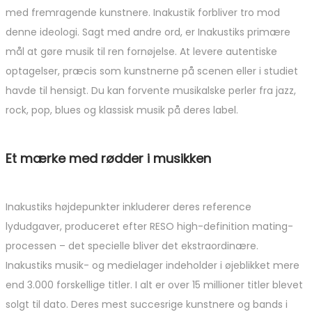
med fremragende kunstnere. Inakustik forbliver tro mod
denne ideologi. Sagt med andre ord, er Inakustiks primære
mål at gøre musik til ren fornøjelse. At levere autentiske
optagelser, præcis som kunstnerne på scenen eller i studiet
havde til hensigt. Du kan forvente musikalske perler fra jazz,
rock, pop, blues og klassisk musik på deres label.
Et mærke med rødder i musikken
Inakustiks højdepunkter inkluderer deres reference
lydudgaver, produceret efter RESO high-definition mating-
processen – det specielle bliver det ekstraordinære.
Inakustiks musik- og medielager indeholder i øjeblikket mere
end 3.000 forskellige titler. I alt er over 15 millioner titler blevet
solgt til dato. Deres mest succesrige kunstnere og bands i