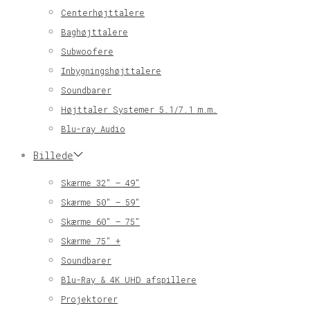
Centerhøjttalere
Baghøjttalere
Subwoofere
Inbygningshøjttalere
Soundbarer
Højttaler Systemer 5.1/7.1 m.m.
Blu-ray Audio
Billede
Skærme 32″ – 49″
Skærme 50″ – 59″
Skærme 60″ – 75″
Skærme 75″ +
Soundbarer
Blu-Ray & 4K UHD afspillere
Projektorer