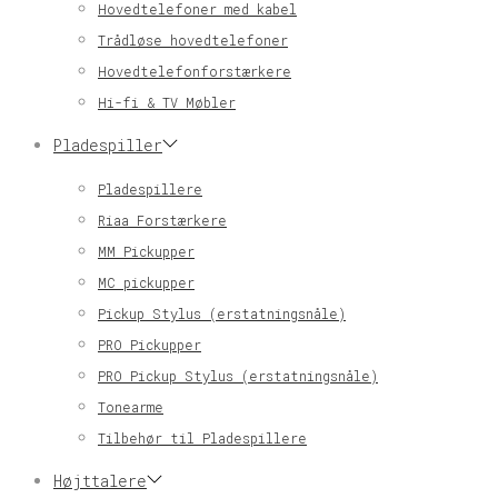
Hovedtelefoner med kabel
Trådløse hovedtelefoner
Hovedtelefonforstærkere
Hi-fi & TV Møbler
Pladespiller
Pladespillere
Riaa Forstærkere
MM Pickupper
MC pickupper
Pickup Stylus (erstatningsnåle)
PRO Pickupper
PRO Pickup Stylus (erstatningsnåle)
Tonearme
Tilbehør til Pladespillere
Højttalere