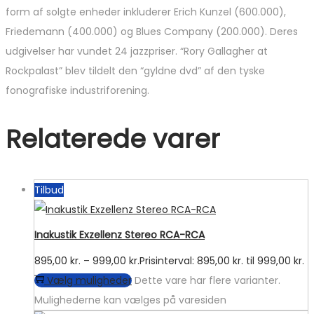
form af solgte enheder inkluderer Erich Kunzel (600.000),
Friedemann (400.000) og Blues Company (200.000). Deres
udgivelser har vundet 24 jazzpriser. “Rory Gallagher at
Rockpalast” blev tildelt den “gyldne dvd” af den tyske
fonografiske industriforening.
Relaterede varer
Tilbud
Inakustik Exzellenz Stereo RCA-RCA
895,00
kr.
–
999,00
kr.
Prisinterval: 895,00 kr. til 999,00 kr.
Vælg muligheder
Dette vare har flere varianter.
Mulighederne kan vælges på varesiden