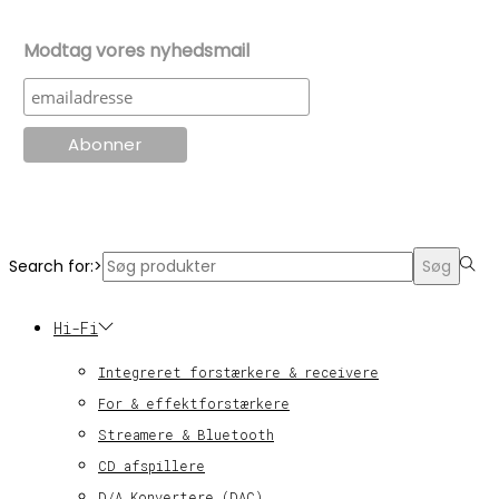
Modtag vores nyhedsmail
© KT Radio -2024
Search for:>
Søg
Hi-Fi
Integreret forstærkere & receivere
For & effektforstærkere
Streamere & Bluetooth
CD afspillere
D/A Konvertere (DAC)