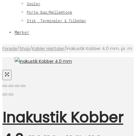
Spoler
Porte Bas/Mellemtone
Stik, Terminaler & Tilbehør
Mærker
Forside
/
Shop
/
Kabler Højttaler
/
Inakustik Kobber 4.0 mm. pr. m.
Inakustik Kobber