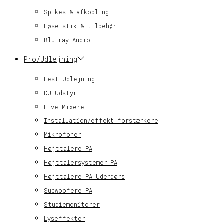
Spikes & afkobling
Løse stik & tilbehør
Blu-ray Audio
Pro/Udlejning
Fest Udlejning
DJ Udstyr
Live Mixere
Installation/effekt forstærkere
Mikrofoner
Højttalere PA
Højttalersystemer PA
Højttalere PA Udendørs
Subwoofere PA
Studiemonitorer
Lyseffekter