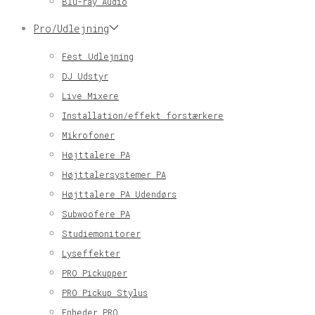
Blu-ray Audio
Pro/Udlejning
Fest Udlejning
DJ Udstyr
Live Mixere
Installation/effekt forstærkere
Mikrofoner
Højttalere PA
Højttalersystemer PA
Højttalere PA Udendørs
Subwoofere PA
Studiemonitorer
Lyseffekter
PRO Pickupper
PRO Pickup Stylus
Enheder PRO