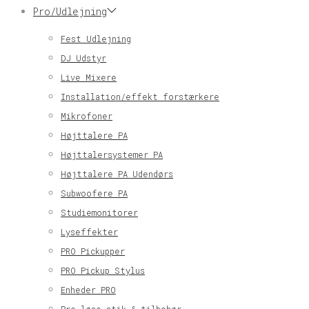
Pro/Udlejning
Fest Udlejning
DJ Udstyr
Live Mixere
Installation/effekt forstærkere
Mikrofoner
Højttalere PA
Højttalersystemer PA
Højttalere PA Udendørs
Subwoofere PA
Studiemonitorer
Lyseffekter
PRO Pickupper
PRO Pickup Stylus
Enheder PRO