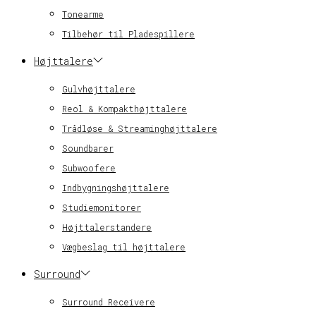
Tonearme
Tilbehør til Pladespillere
Højttalere
Gulvhøjttalere
Reol & Kompakthøjttalere
Trådløse & Streaminghøjttalere
Soundbarer
Subwoofere
Indbygningshøjttalere
Studiemonitorer
Højttalerstandere
Vægbeslag til højttalere
Surround
Surround Receivere