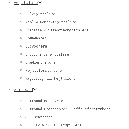
Højttalere
Gulvhøjttalere
Reol & Kompakthøjttalere
Trådløse & Streaminghøjttalere
Soundbarer
Subwoofere
Indbygningshøjttalere
Studiemonitorer
Højttalerstandere
Vægbeslag til højttalere
Surround
Surround Receivere
Surround Processorer & effektforstærkere
JBL Synthesis
Blu-Ray & 4K UHD afspillere