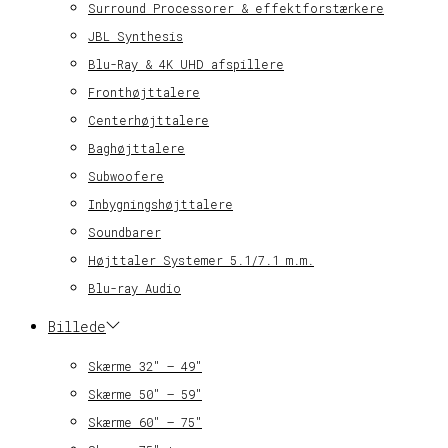
Surround Processorer & effektforstærkere
JBL Synthesis
Blu-Ray & 4K UHD afspillere
Fronthøjttalere
Centerhøjttalere
Baghøjttalere
Subwoofere
Inbygningshøjttalere
Soundbarer
Højttaler Systemer 5.1/7.1 m.m.
Blu-ray Audio
Billede
Skærme 32″ – 49″
Skærme 50″ – 59″
Skærme 60″ – 75″