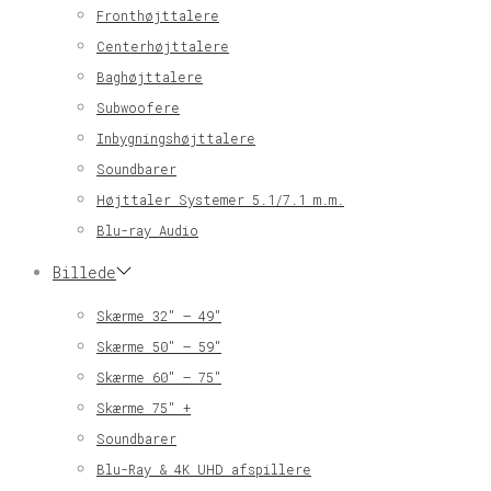
Fronthøjttalere
Centerhøjttalere
Baghøjttalere
Subwoofere
Inbygningshøjttalere
Soundbarer
Højttaler Systemer 5.1/7.1 m.m.
Blu-ray Audio
Billede
Skærme 32″ – 49″
Skærme 50″ – 59″
Skærme 60″ – 75″
Skærme 75″ +
Soundbarer
Blu-Ray & 4K UHD afspillere