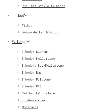
Pro løse stik & tilbehør
Tilbud
Tilbud
Demomodeller & brugt
Selvbyg
Enheder Diskant
Enheder Mellemtone
Enheder: Bas-Mellemtone
Enheder Bas
Enheder Fuldtone
Enheder PRO
Selvbyg Højttalere
Kondensatorer
Modstande