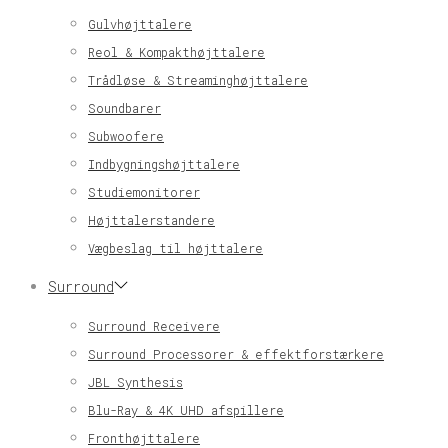
Gulvhøjttalere
Reol & Kompakthøjttalere
Trådløse & Streaminghøjttalere
Soundbarer
Subwoofere
Indbygningshøjttalere
Studiemonitorer
Højttalerstandere
Vægbeslag til højttalere
Surround
Surround Receivere
Surround Processorer & effektforstærkere
JBL Synthesis
Blu-Ray & 4K UHD afspillere
Fronthøjttalere