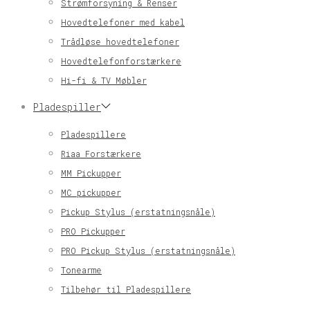
Strømforsyning & Renser
Hovedtelefoner med kabel
Trådløse hovedtelefoner
Hovedtelefonforstærkere
Hi-fi & TV Møbler
Pladespiller
Pladespillere
Riaa Forstærkere
MM Pickupper
MC pickupper
Pickup Stylus (erstatningsnåle)
PRO Pickupper
PRO Pickup Stylus (erstatningsnåle)
Tonearme
Tilbehør til Pladespillere