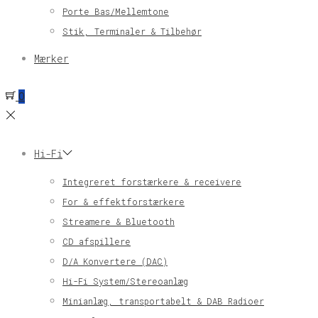
Porte Bas/Mellemtone
Stik, Terminaler & Tilbehør
Mærker
0
Hi-Fi
Integreret forstærkere & receivere
For & effektforstærkere
Streamere & Bluetooth
CD afspillere
D/A Konvertere (DAC)
Hi-Fi System/Stereoanlæg
Minianlæg, transportabelt & DAB Radioer