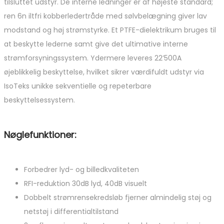
tilsluttet udstyr. De interne ledninger er af højeste standard;
ren 6n iltfri kobberledertråde med sølvbelægning giver lav
modstand og høj strømstyrke. Et PTFE-dielektrikum bruges til
at beskytte lederne samt give det ultimative interne
strømforsyningssystem. Ydermere leveres 22’500A
øjeblikkelig beskyttelse, hvilket sikrer værdifuldt udstyr via
IsoTeks unikke sekventielle og repeterbare
beskyttelsessystem.
Nøglefunktioner:
Forbedrer lyd- og billedkvaliteten
RFI-reduktion 30dB lyd, 40dB visuelt
Dobbelt strømrensekredsløb fjerner almindelig støj og
netstøj i differentialtilstand