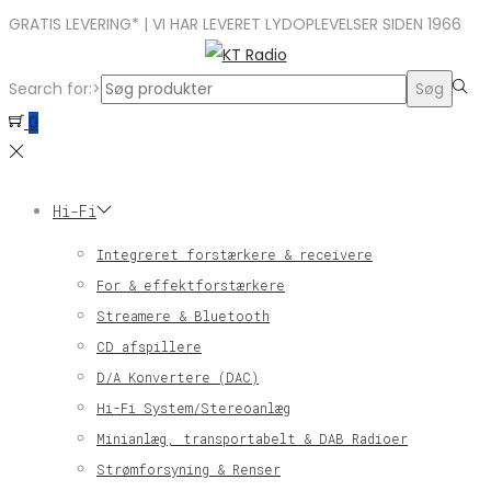
GRATIS LEVERING* | VI HAR LEVERET LYDOPLEVELSER SIDEN 1966
Search for:>
Søg
0
Hi-Fi
Integreret forstærkere & receivere
For & effektforstærkere
Streamere & Bluetooth
CD afspillere
D/A Konvertere (DAC)
Hi-Fi System/Stereoanlæg
Minianlæg, transportabelt & DAB Radioer
Strømforsyning & Renser