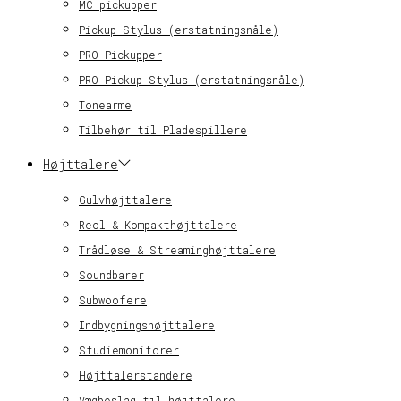
MC pickupper
Pickup Stylus (erstatningsnåle)
PRO Pickupper
PRO Pickup Stylus (erstatningsnåle)
Tonearme
Tilbehør til Pladespillere
Højttalere
Gulvhøjttalere
Reol & Kompakthøjttalere
Trådløse & Streaminghøjttalere
Soundbarer
Subwoofere
Indbygningshøjttalere
Studiemonitorer
Højttalerstandere
Vægbeslag til højttalere