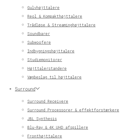
Gulvhøjttalere
Reol & Kompakthøjttalere
Trådløse & Streaminghøjttalere
Soundbarer
Subwoofere
Indbygningshøjttalere
Studiemonitorer
Højttalerstandere
Vægbeslag til højttalere
Surround
Surround Receivere
Surround Processorer & effektforstærkere
JBL Synthesis
Blu-Ray & 4K UHD afspillere
Fronthøjttalere