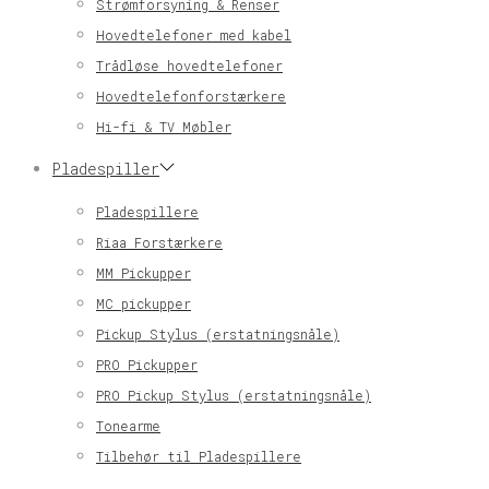
Strømforsyning & Renser
Hovedtelefoner med kabel
Trådløse hovedtelefoner
Hovedtelefonforstærkere
Hi-fi & TV Møbler
Pladespiller
Pladespillere
Riaa Forstærkere
MM Pickupper
MC pickupper
Pickup Stylus (erstatningsnåle)
PRO Pickupper
PRO Pickup Stylus (erstatningsnåle)
Tonearme
Tilbehør til Pladespillere