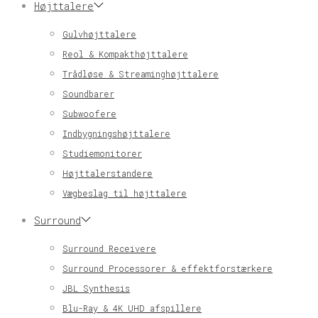
Højttalere
Gulvhøjttalere
Reol & Kompakthøjttalere
Trådløse & Streaminghøjttalere
Soundbarer
Subwoofere
Indbygningshøjttalere
Studiemonitorer
Højttalerstandere
Vægbeslag til højttalere
Surround
Surround Receivere
Surround Processorer & effektforstærkere
JBL Synthesis
Blu-Ray & 4K UHD afspillere