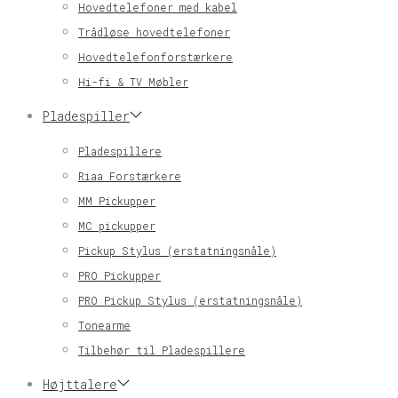
Hovedtelefoner med kabel
Trådløse hovedtelefoner
Hovedtelefonforstærkere
Hi-fi & TV Møbler
Pladespiller
Pladespillere
Riaa Forstærkere
MM Pickupper
MC pickupper
Pickup Stylus (erstatningsnåle)
PRO Pickupper
PRO Pickup Stylus (erstatningsnåle)
Tonearme
Tilbehør til Pladespillere
Højttalere