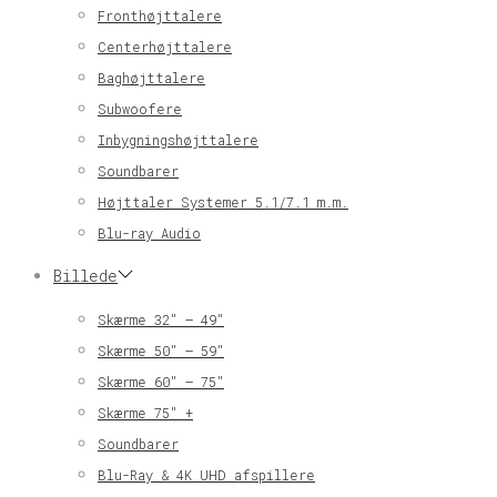
Fronthøjttalere
Centerhøjttalere
Baghøjttalere
Subwoofere
Inbygningshøjttalere
Soundbarer
Højttaler Systemer 5.1/7.1 m.m.
Blu-ray Audio
Billede
Skærme 32″ – 49″
Skærme 50″ – 59″
Skærme 60″ – 75″
Skærme 75″ +
Soundbarer
Blu-Ray & 4K UHD afspillere