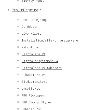
Blu-ray Audio
Pro/Udlejning
Fest Udlejning
DJ Udstyr
Live Mixere
Installation/effekt forstærkere
Mikrofoner
Højttalere PA
Højttalersystemer PA
Højttalere PA Udendørs
Subwoofere PA
Studiemonitorer
Lyseffekter
PRO Pickupper
PRO Pickup Stylus
Enheder PRO