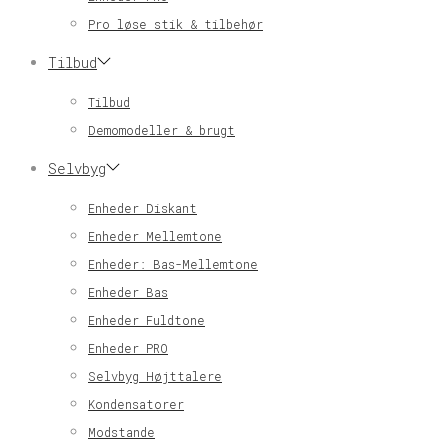
Pro løse stik & tilbehør
Tilbud
Tilbud
Demomodeller & brugt
Selvbyg
Enheder Diskant
Enheder Mellemtone
Enheder: Bas-Mellemtone
Enheder Bas
Enheder Fuldtone
Enheder PRO
Selvbyg Højttalere
Kondensatorer
Modstande