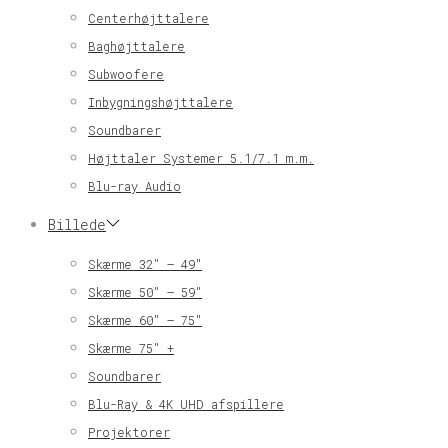
Centerhøjttalere
Baghøjttalere
Subwoofere
Inbygningshøjttalere
Soundbarer
Højttaler Systemer 5.1/7.1 m.m.
Blu-ray Audio
Billede
Skærme 32″ – 49″
Skærme 50″ – 59″
Skærme 60″ – 75″
Skærme 75″ +
Soundbarer
Blu-Ray & 4K UHD afspillere
Projektorer