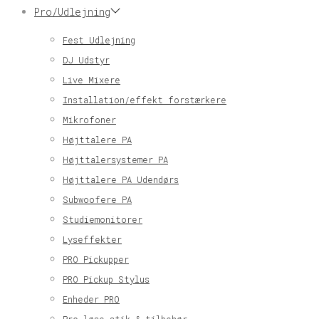
Pro/Udlejning
Fest Udlejning
DJ Udstyr
Live Mixere
Installation/effekt forstærkere
Mikrofoner
Højttalere PA
Højttalersystemer PA
Højttalere PA Udendørs
Subwoofere PA
Studiemonitorer
Lyseffekter
PRO Pickupper
PRO Pickup Stylus
Enheder PRO