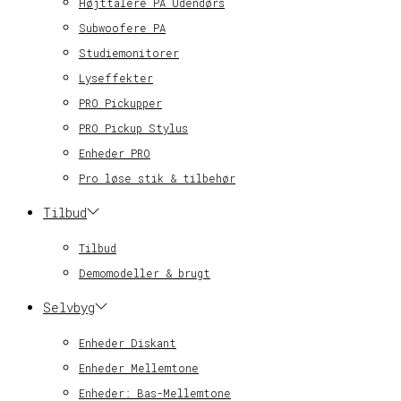
Højttalere PA Udendørs
Subwoofere PA
Studiemonitorer
Lyseffekter
PRO Pickupper
PRO Pickup Stylus
Enheder PRO
Pro løse stik & tilbehør
Tilbud
Tilbud
Demomodeller & brugt
Selvbyg
Enheder Diskant
Enheder Mellemtone
Enheder: Bas-Mellemtone