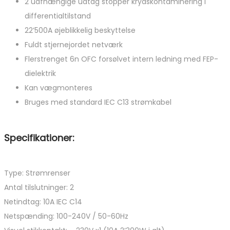
2 uafhængige udtag stopper krydskontaminering i
differentialtilstand
22’500A øjeblikkelig beskyttelse
Fuldt stjernejordet netværk
Flerstrenget 6n OFC forsølvet intern ledning med FEP-
dielektrik
Kan vægmonteres
Bruges med standard IEC C13 strømkabel
Specifikationer:
Type: Strømrenser
Antal tilslutninger: 2
Netindtag: 10A IEC C14
Netspænding: 100-240V / 50-60Hz