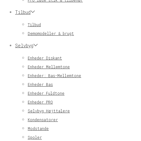
Pro løse stik & tilbehør
Tilbud
Tilbud
Demomodeller & brugt
Selvbyg
Enheder Diskant
Enheder Mellemtone
Enheder: Bas-Mellemtone
Enheder Bas
Enheder Fuldtone
Enheder PRO
Selvbyg Højttalere
Kondensatorer
Modstande
Spoler