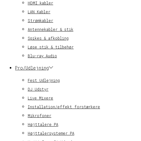
HDMI kabler
LAN Kabler
Strømkabler
Antennekabler & stik
Spikes & afkobling
Løse stik & tilbehør
Blu-ray Audio
Pro/Udlejning
Fest Udlejning
DJ Udstyr
Live Mixere
Installation/effekt forstærkere
Mikrofoner
Højttalere PA
Højttalersystemer PA