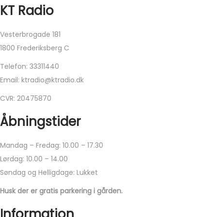
KT Radio
r
.
Vesterbrogade 181
M
1800 Frederiksberg C
u
l
Telefon: 33311440
i
Email: ktradio@ktradio.dk
g
CVR: 20475870
h
e
Åbningstider
d
e
Mandag – Fredag: 10.00 – 17.30
r
Lørdag: 10.00 – 14.00
n
Søndag og Helligdage: Lukket
e
Husk der er gratis parkering i gården.
k
Information
a