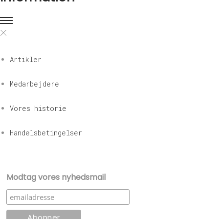
n
v
æ
l
Artikler
g
e
Medarbejdere
s
p
Vores historie
å
v
Handelsbetingelser
a
r
e
Modtag vores nyhedsmail
s
i
d