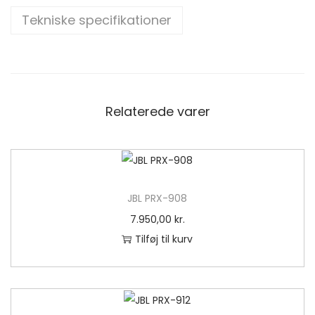
X
Tekniske specifikationer
4
1
2
M
a
Relaterede varer
n
t
a
l
JBL PRX-908
7.950,00
kr.
Tilføj til kurv