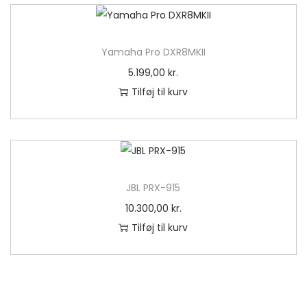
h
a
r
Yamaha Pro DXR8MKII
f
5.199,00
kr.
l
Tilføj til kurv
e
r
e
v
a
JBL PRX-915
r
10.300,00
kr.
i
Tilføj til kurv
a
n
t
e