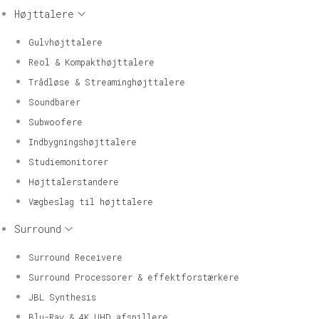
Højttalere
Gulvhøjttalere
Reol & Kompakthøjttalere
Trådløse & Streaminghøjttalere
Soundbarer
Subwoofere
Indbygningshøjttalere
Studiemonitorer
Højttalerstandere
Vægbeslag til højttalere
Surround
Surround Receivere
Surround Processorer & effektforstærkere
JBL Synthesis
Blu-Ray & 4K UHD afspillere