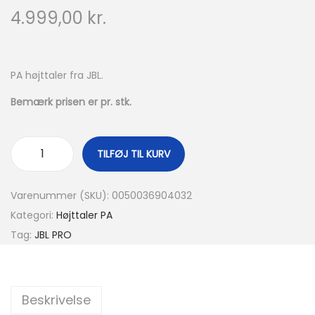
4.999,00
kr.
PA højttaler fra JBL.
Bemærk prisen er pr. stk.
TILFØJ TIL KURV
J
B
Varenummer (SKU):
0050036904032
L
Kategori:
Højttaler PA
P
Tag:
JBL PRO
R
O
P
Beskrivelse
R