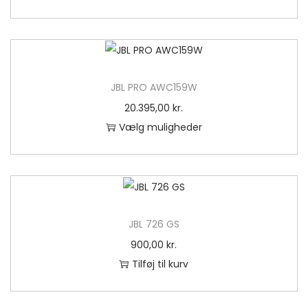
JBL PRO AWC159W
20.395,00
kr.
Vælg muligheder
D
e
t
t
e
JBL 726 GS
v
900,00
kr.
a
Tilføj til kurv
r
e