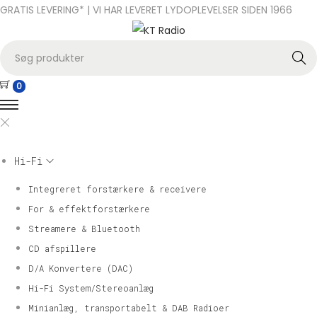
GRATIS LEVERING* | VI HAR LEVERET LYDOPLEVELSER SIDEN 1966
S
Søg
e
0
a
r
c
h
Hi-Fi
f
o
Integreret forstærkere & receivere
r
For & effektforstærkere
:
Streamere & Bluetooth
>
CD afspillere
D/A Konvertere (DAC)
Hi-Fi System/Stereoanlæg
Minianlæg, transportabelt & DAB Radioer