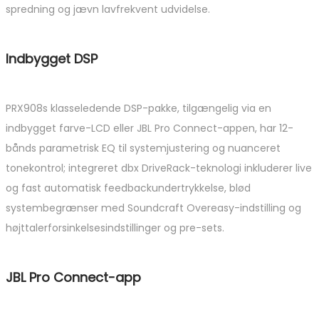
spredning og jævn lavfrekvent udvidelse.
Indbygget DSP
PRX908s klasseledende DSP-pakke, tilgængelig via en
indbygget farve-LCD eller JBL Pro Connect-appen, har 12-
bånds parametrisk EQ til systemjustering og nuanceret
tonekontrol; integreret dbx DriveRack-teknologi inkluderer live
og fast automatisk feedbackundertrykkelse, blød
systembegrænser med Soundcraft Overeasy-indstilling og
højttalerforsinkelsesindstillinger og pre-sets.
JBL Pro Connect-app