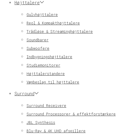
Højttalere
Gulvhøjttalere
Reol & Kompakthøjttalere
Trådløse & Streaminghøjttalere
Soundbarer
Subwoofere
Indbygningshøjttalere
Studiemonitorer
Højttalerstandere
Vægbeslag til højttalere
Surround
Surround Receivere
Surround Processorer & effektforstærkere
JBL Synthesis
Blu-Ray & 4K UHD afspillere