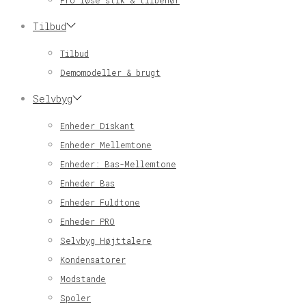
Pro løse stik & tilbehør
Tilbud
Tilbud
Demomodeller & brugt
Selvbyg
Enheder Diskant
Enheder Mellemtone
Enheder: Bas-Mellemtone
Enheder Bas
Enheder Fuldtone
Enheder PRO
Selvbyg Højttalere
Kondensatorer
Modstande
Spoler