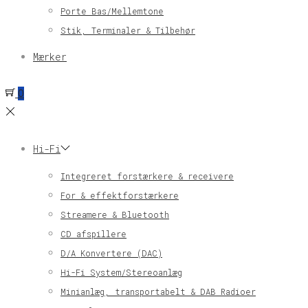
Porte Bas/Mellemtone
Stik, Terminaler & Tilbehør
Mærker
0
Hi-Fi
Integreret forstærkere & receivere
For & effektforstærkere
Streamere & Bluetooth
CD afspillere
D/A Konvertere (DAC)
Hi-Fi System/Stereoanlæg
Minianlæg, transportabelt & DAB Radioer