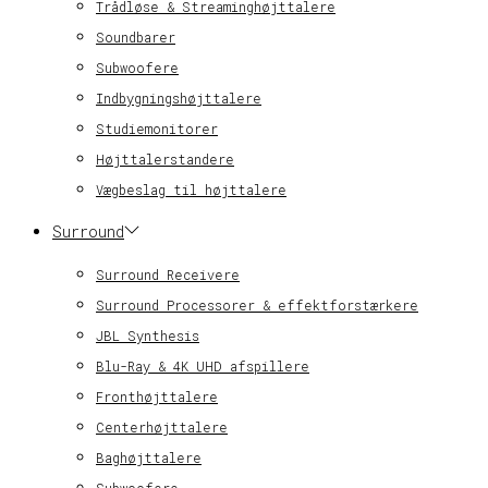
Trådløse & Streaminghøjttalere
Soundbarer
Subwoofere
Indbygningshøjttalere
Studiemonitorer
Højttalerstandere
Vægbeslag til højttalere
Surround
Surround Receivere
Surround Processorer & effektforstærkere
JBL Synthesis
Blu-Ray & 4K UHD afspillere
Fronthøjttalere
Centerhøjttalere
Baghøjttalere
Subwoofere