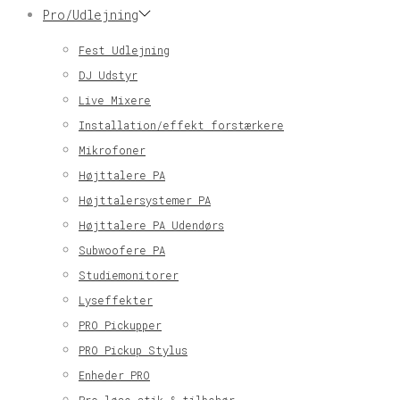
Pro/Udlejning
Fest Udlejning
DJ Udstyr
Live Mixere
Installation/effekt forstærkere
Mikrofoner
Højttalere PA
Højttalersystemer PA
Højttalere PA Udendørs
Subwoofere PA
Studiemonitorer
Lyseffekter
PRO Pickupper
PRO Pickup Stylus
Enheder PRO