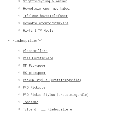
Strømforsyning & Renser
Hovedtelefoner med kabel
Trådløse hovedtelefoner
Hovedtelefonforstærkere
Hi-fi & TV Møbler
Pladespiller
Pladespillere
Riaa Forstærkere
MM Pickupper
MC pickupper
Pickup Stylus (erstatningsnåle)
PRO Pickupper
PRO Pickup Stylus (erstatningsnåle)
Tonearme
Tilbehør til Pladespillere