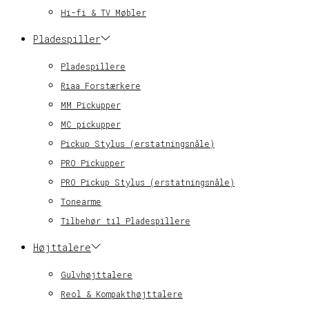
Hi-fi & TV Møbler
Pladespiller
Pladespillere
Riaa Forstærkere
MM Pickupper
MC pickupper
Pickup Stylus (erstatningsnåle)
PRO Pickupper
PRO Pickup Stylus (erstatningsnåle)
Tonearme
Tilbehør til Pladespillere
Højttalere
Gulvhøjttalere
Reol & Kompakthøjttalere