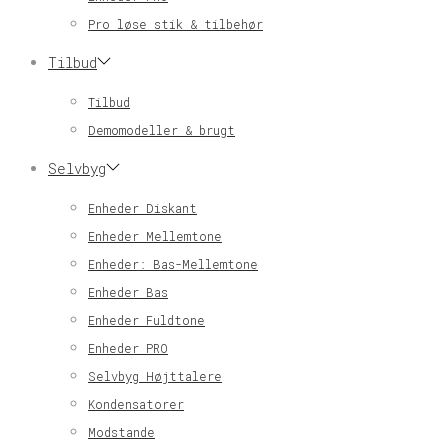
Pro løse stik & tilbehør
Tilbud
Tilbud
Demomodeller & brugt
Selvbyg
Enheder Diskant
Enheder Mellemtone
Enheder: Bas-Mellemtone
Enheder Bas
Enheder Fuldtone
Enheder PRO
Selvbyg Højttalere
Kondensatorer
Modstande