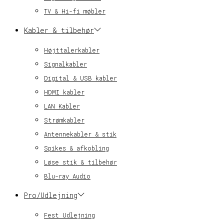
TV & Hi-fi møbler
Kabler & tilbehør
Højttalerkabler
Signalkabler
Digital & USB kabler
HDMI kabler
LAN Kabler
Strømkabler
Antennekabler & stik
Spikes & afkobling
Løse stik & tilbehør
Blu-ray Audio
Pro/Udlejning
Fest Udlejning