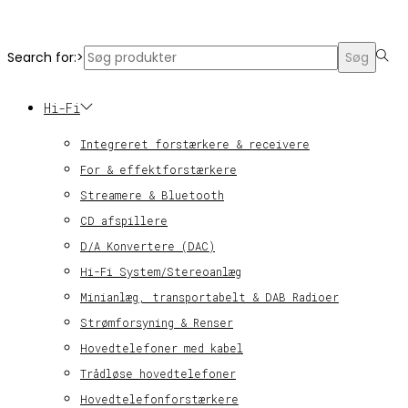
© KT Radio -2024
Search for:>
Søg
Hi-Fi
Integreret forstærkere & receivere
For & effektforstærkere
Streamere & Bluetooth
CD afspillere
D/A Konvertere (DAC)
Hi-Fi System/Stereoanlæg
Minianlæg, transportabelt & DAB Radioer
Strømforsyning & Renser
Hovedtelefoner med kabel
Trådløse hovedtelefoner
Hovedtelefonforstærkere