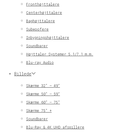
Fronthøjttalere
Centerhøjttalere
Baghøjttalere
Subwoofere
Inbygningshøjttalere
Soundbarer
Højttaler Systemer 5.1/7.1 m.m.
Blu-ray Audio
Billede
Skærme 32″ – 49″
Skærme 50″ – 59″
Skærme 60″ – 75″
Skærme 75″ +
Soundbarer
Blu-Ray & 4K UHD afspillere