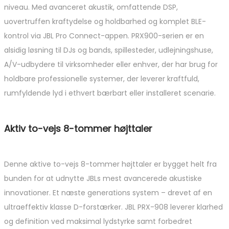
niveau. Med avanceret akustik, omfattende DSP,
uovertruffen kraftydelse og holdbarhed og komplet BLE-
kontrol via JBL Pro Connect-appen. PRX900-serien er en
alsidig løsning til DJs og bands, spillesteder, udlejningshuse,
A/V-udbydere til virksomheder eller enhver, der har brug for
holdbare professionelle systemer, der leverer kraftfuld,
rumfyldende lyd i ethvert bærbart eller installeret scenarie.
Aktiv to-vejs 8-tommer højttaler
Denne aktive to-vejs 8-tommer højttaler er bygget helt fra
bunden for at udnytte JBLs mest avancerede akustiske
innovationer. Et næste generations system – drevet af en
ultraeffektiv klasse D-forstærker. JBL PRX-908 leverer klarhed
og definition ved maksimal lydstyrke samt forbedret