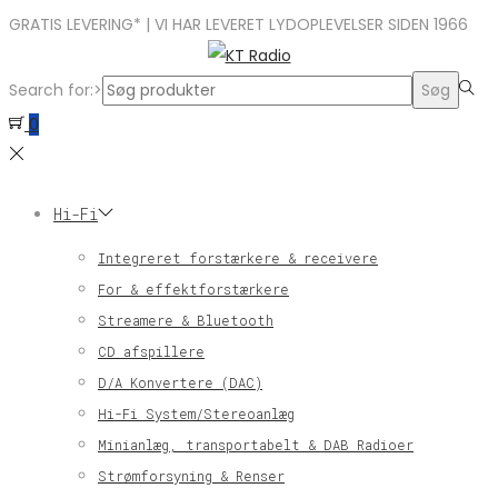
GRATIS LEVERING* | VI HAR LEVERET LYDOPLEVELSER SIDEN 1966
Search for:>
Søg
0
Hi-Fi
Integreret forstærkere & receivere
For & effektforstærkere
Streamere & Bluetooth
CD afspillere
D/A Konvertere (DAC)
Hi-Fi System/Stereoanlæg
Minianlæg, transportabelt & DAB Radioer
Strømforsyning & Renser