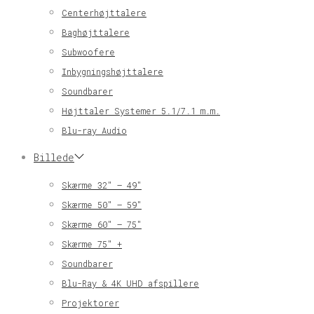
Centerhøjttalere
Baghøjttalere
Subwoofere
Inbygningshøjttalere
Soundbarer
Højttaler Systemer 5.1/7.1 m.m.
Blu-ray Audio
Billede
Skærme 32″ – 49″
Skærme 50″ – 59″
Skærme 60″ – 75″
Skærme 75″ +
Soundbarer
Blu-Ray & 4K UHD afspillere
Projektorer