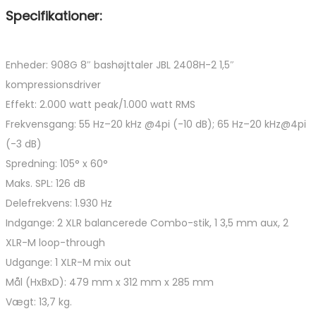
Specifikationer:
Enheder: 908G 8″ bashøjttaler JBL 2408H-2 1,5″
kompressionsdriver
Effekt: 2.000 watt peak/1.000 watt RMS
Frekvensgang: 55 Hz–20 kHz @4pi (-10 dB); 65 Hz–20 kHz@4pi
(-3 dB)
Spredning: 105° x 60°
Maks. SPL: 126 dB
Delefrekvens: 1.930 Hz
Indgange: 2 XLR balancerede Combo-stik, 1 3,5 mm aux, 2
XLR-M loop-through
Udgange: 1 XLR-M mix out
Mål (HxBxD): 479 mm x 312 mm x 285 mm
Vægt: 13,7 kg.