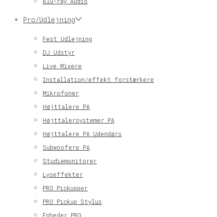
Blu-ray Audio
Pro/Udlejning
Fest Udlejning
DJ Udstyr
Live Mixere
Installation/effekt forstærkere
Mikrofoner
Højttalere PA
Højttalersystemer PA
Højttalere PA Udendørs
Subwoofere PA
Studiemonitorer
Lyseffekter
PRO Pickupper
PRO Pickup Stylus
Enheder PRO