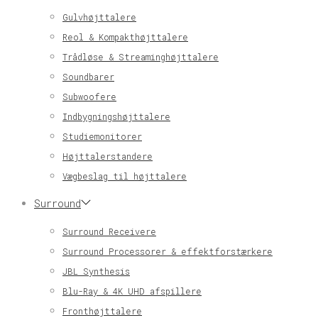
Gulvhøjttalere
Reol & Kompakthøjttalere
Trådløse & Streaminghøjttalere
Soundbarer
Subwoofere
Indbygningshøjttalere
Studiemonitorer
Højttalerstandere
Vægbeslag til højttalere
Surround
Surround Receivere
Surround Processorer & effektforstærkere
JBL Synthesis
Blu-Ray & 4K UHD afspillere
Fronthøjttalere