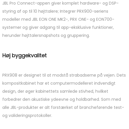
JBL Pro Connect-appen giver komplet hardware- og DSP-
styring af op til 10 højttalere; Integrer PRX900-seriens
modeller med JBL EON ONE MK2-, PRX ONE- og EON700-
systemer og giver adgang til app-eksklusive funktioner,
herunder højttalersnapshots og gruppering.
Høj byggekvalitet
PRX908 er designet til at modstå strabadserne på vejen. Dets
kompositkabinet har et computermodelleret indvendigt
design, der øger kabinettets samlede stivhed, hvilket
forbedrer den akustiske ydeevne og holdbarhed. Som med
alle JBL-produkter er alt forstærket af brancheførende test-
og valideringsprotokoller.