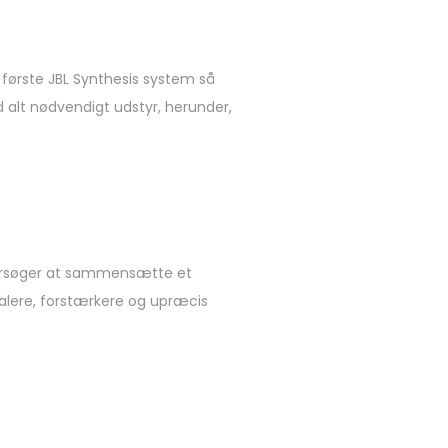
 første JBL Synthesis system så
 alt nødvendigt udstyr, herunder,
forsøger at sammensætte et
alere, forstærkere og upræcis