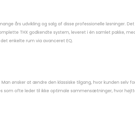
ge års udvikling og salg af disse professionelle løsninger. Det
 komplette THX godkendte system, leveret i én samlet pakke, med
il det enkelte rum via avanceret EQ.
an ønsker at ændre den klassiske tilgang, hvor kunden selv 
s som ofte leder til ikke optimale sammensætninger, hvor højtt