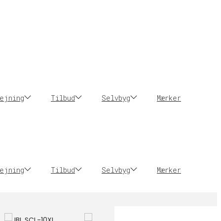
ejning
Tilbud
Selvbyg
Mærker
ejning
Tilbud
Selvbyg
Mærker