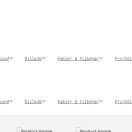
ound
Billede
Kabler & tilbehør
Pro/Udl
ound
Billede
Kabler & tilbehør
Pro/Udl