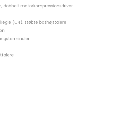
 dobbelt motorkompressionsdriver
egle (C4), støbte bashøjttalere
ion
angsterminaler
e
ttalere