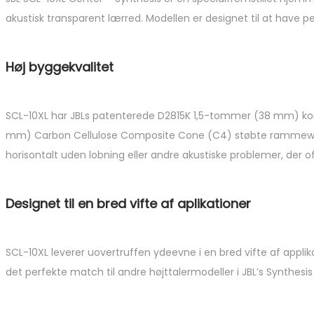
akustisk transparent lærred. Modellen er designet til at have p
Høj byggekvalitet
SCL-10XL har JBLs patenterede D2815K 1,5-tommer (38 mm) ko
mm) Carbon Cellulose Composite Cone (C4) støbte rammewoofere 
horisontalt uden lobning eller andre akustiske problemer, der of
Designet til en bred vifte af aplikationer
SCL-10XL leverer uovertruffen ydeevne i en bred vifte af applik
det perfekte match til andre højttalermodeller i JBL’s Synthesi