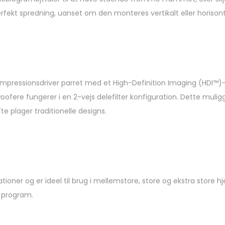
erfekt spredning, uanset om den monteres vertikalt eller horisont
mpressionsdriver parret med et High-Definition Imaging (HDI™
fungerer i en 2-vejs delefilter konfiguration. Dette muliggør i
te plager traditionelle designs.
ationer og er ideel til brug i mellemstore, store og ekstra stor
s program.