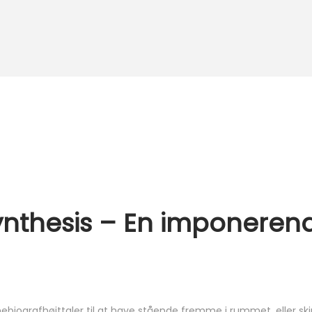
Synthesis – En imponeren
ebiografhøjttaler til at have stående fremme i rummet, eller sk