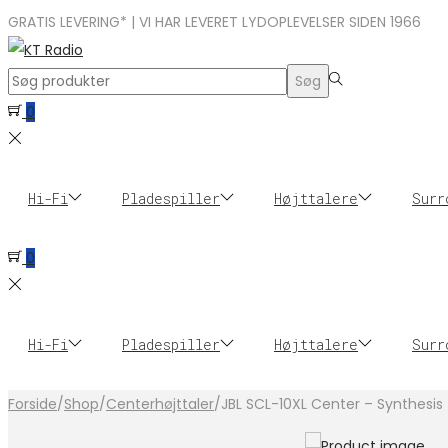
GRATIS LEVERING* | VI HAR LEVERET LYDOPLEVELSER SIDEN 1966
Search
Søg
for:>
0
Hi-Fi
Pladespiller
Højttalere
Surr
0
Hi-Fi
Pladespiller
Højttalere
Surr
Forside
/
Shop
/
Centerhøjttaler
/
JBL SCL-10XL Center – Synthesis