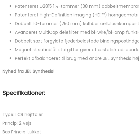
Patenteret D2815 1 ½-tommer (38 mm) dobbeltmembran,
Patenteret High-Definition Imaging (HDI™) horngeometri
Dobbelt 10-tommer (250 mm) kulfiber cellulosekompositk
Avanceret MultiCap delefilter med bi-wire/bi-amp funkt
Dobbelt sæt forgyldte fjederbelastede bindingspostindg
Magnetisk satinblåt stofgitter giver et æstetisk udseend
Perfekt afbalanceret til brug med andre JBL Synthesis høj
Nyhed fra JBL Synthesis!
Specifikationer:
Type: LCR højttaler
Princip: 2 Vejs
Bas Princip: Lukket