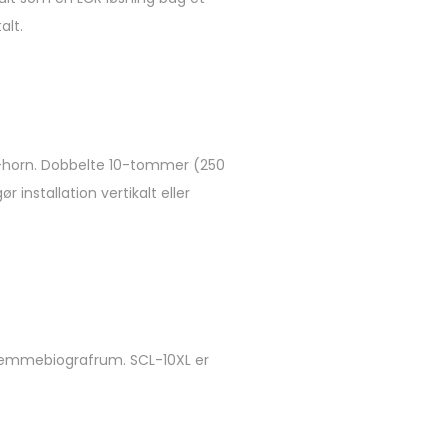
alt.
)-horn. Dobbelte 10-tommer (250
nstallation vertikalt eller
e hjemmebiografrum. SCL-10XL er