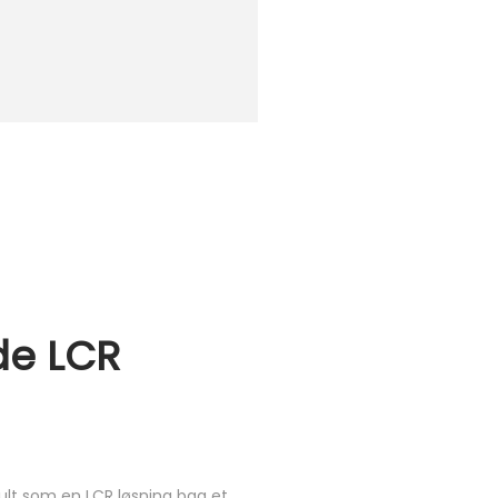
de LCR
jult som en LCR løsning bag et