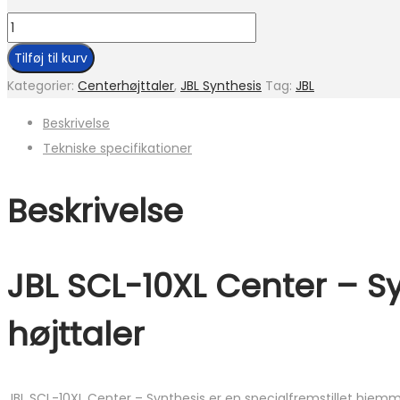
JBL
SCL-
Tilføj til kurv
10XL
Kategorier:
Centerhøjttaler
,
JBL Synthesis
Tag:
JBL
Center
Beskrivelse
-
Tekniske specifikationer
Synthesis
antal
Beskrivelse
JBL SCL-10XL Center – 
højttaler
JBL SCL-10XL Center – Synthesis er en specialfremstillet hjemm