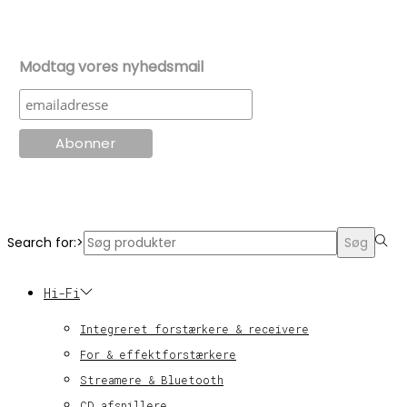
Modtag vores nyhedsmail
© KT Radio -2024
Search for:>
Søg
Hi-Fi
Integreret forstærkere & receivere
For & effektforstærkere
Streamere & Bluetooth
CD afspillere