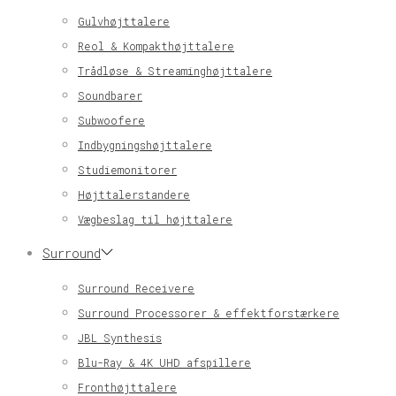
Gulvhøjttalere
Reol & Kompakthøjttalere
Trådløse & Streaminghøjttalere
Soundbarer
Subwoofere
Indbygningshøjttalere
Studiemonitorer
Højttalerstandere
Vægbeslag til højttalere
Surround
Surround Receivere
Surround Processorer & effektforstærkere
JBL Synthesis
Blu-Ray & 4K UHD afspillere
Fronthøjttalere