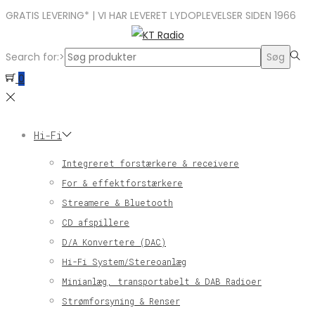
GRATIS LEVERING* | VI HAR LEVERET LYDOPLEVELSER SIDEN 1966
Search for:>
Søg
0
Hi-Fi
Integreret forstærkere & receivere
For & effektforstærkere
Streamere & Bluetooth
CD afspillere
D/A Konvertere (DAC)
Hi-Fi System/Stereoanlæg
Minianlæg, transportabelt & DAB Radioer
Strømforsyning & Renser