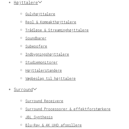
Højttalere
Gulvhøjttalere
Reol & Kompakthøjttalere
Trådløse & Streaminghøjttalere
Soundbarer
Subwoofere
Indbygningshøjttalere
Studiemonitorer
Højttalerstandere
Vægbeslag til højttalere
Surround
Surround Receivere
Surround Processorer & effektforstærkere
JBL Synthesis
Blu-Ray & 4K UHD afspillere