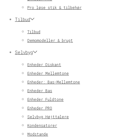
Pro løse stik & tilbehør
Tilbud
Tilbud
Demomodeller & brugt
Selvbyg
Enheder Diskant
Enheder Mellemtone
Enheder: Bas-Mellemtone
Enheder Bas
Enheder Fuldtone
Enheder PRO
Selvbyg Højttalere
Kondensatorer
Modstande