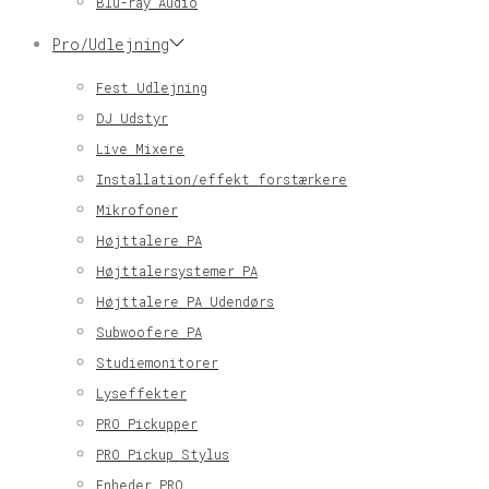
Blu-ray Audio
Pro/Udlejning
Fest Udlejning
DJ Udstyr
Live Mixere
Installation/effekt forstærkere
Mikrofoner
Højttalere PA
Højttalersystemer PA
Højttalere PA Udendørs
Subwoofere PA
Studiemonitorer
Lyseffekter
PRO Pickupper
PRO Pickup Stylus
Enheder PRO