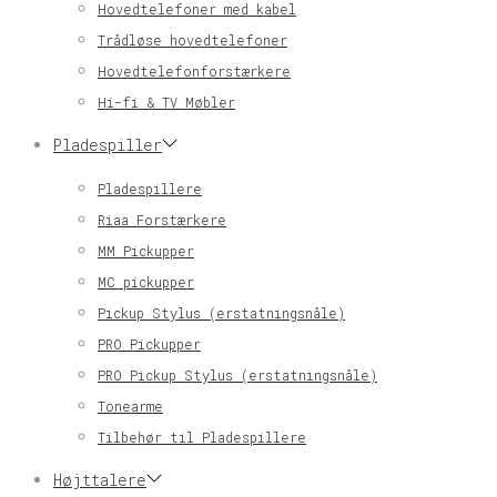
Hovedtelefoner med kabel
Trådløse hovedtelefoner
Hovedtelefonforstærkere
Hi-fi & TV Møbler
Pladespiller
Pladespillere
Riaa Forstærkere
MM Pickupper
MC pickupper
Pickup Stylus (erstatningsnåle)
PRO Pickupper
PRO Pickup Stylus (erstatningsnåle)
Tonearme
Tilbehør til Pladespillere
Højttalere