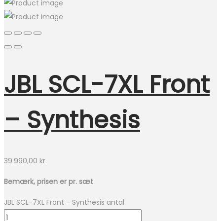
JBL SCL-7XL Front
– Synthesis
39.990,00
kr.
Bemærk, prisen er pr. sæt
JBL SCL-7XL Front - Synthesis antal