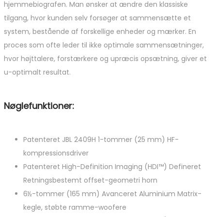
hjemmebiografen. Man ønsker at ændre den klassiske
tilgang, hvor kunden selv forsøger at sammensætte et
system, bestående af forskellige enheder og mærker. En
proces som ofte leder til ikke optimale sammensætninger,
hvor højttalere, forstærkere og upræcis opsætning, giver et
u-optimalt resultat.
Nøglefunktioner:
Patenteret JBL 2409H 1-tommer (25 mm) HF-
kompressionsdriver
Patenteret High-Definition Imaging (HDI™) Defineret
Retningsbestemt offset-geometri horn
6½-tommer (165 mm) Avanceret Aluminium Matrix-
kegle, støbte ramme-woofere