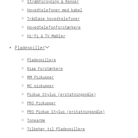
Strømforsyning & Renser
Hovedtelefoner med kabel
Trådløse hovedtelefoner
Hovedtelefonforstærkere
Hi-fi & TV Møbler
Pladespiller
Pladespillere
Riaa Forstærkere
MM Pickupper
MC pickupper
Pickup Stylus (erstatningsnåle)
PRO Pickupper
PRO Pickup Stylus (erstatningsnåle)
Tonearme
Tilbehør til Pladespillere