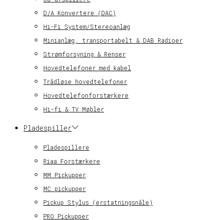
D/A Konvertere (DAC)
Hi-Fi System/Stereoanlæg
Minianlæg, transportabelt & DAB Radioer
Strømforsyning & Renser
Hovedtelefoner med kabel
Trådløse hovedtelefoner
Hovedtelefonforstærkere
Hi-fi & TV Møbler
Pladespiller
Pladespillere
Riaa Forstærkere
MM Pickupper
MC pickupper
Pickup Stylus (erstatningsnåle)
PRO Pickupper