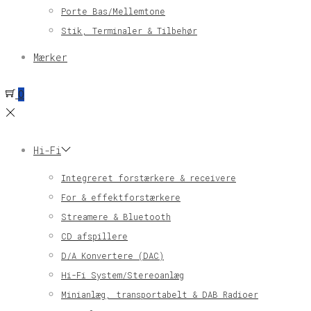
Porte Bas/Mellemtone
Stik, Terminaler & Tilbehør
Mærker
0
Hi-Fi
Integreret forstærkere & receivere
For & effektforstærkere
Streamere & Bluetooth
CD afspillere
D/A Konvertere (DAC)
Hi-Fi System/Stereoanlæg
Minianlæg, transportabelt & DAB Radioer