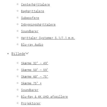
Centerhøjttalere
Baghøjttalere
Subwoofere
Inbygningshøjttalere
Soundbarer
Højttaler Systemer 5.1/7.1 m.m.
Blu-ray Audio
Billede
Skærme 32″ – 49″
Skærme 50″ – 59″
Skærme 60″ – 75″
Skærme 75″ +
Soundbarer
Blu-Ray & 4K UHD afspillere
Projektorer