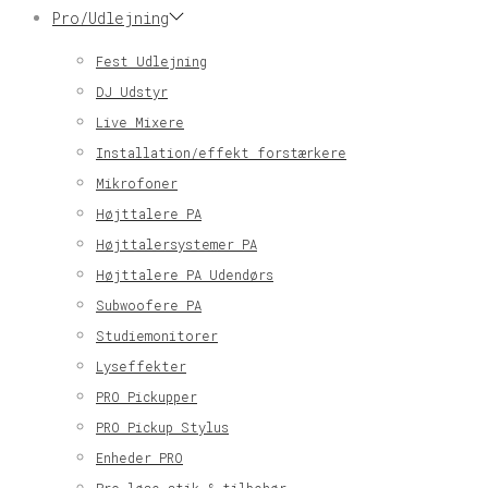
Pro/Udlejning
Fest Udlejning
DJ Udstyr
Live Mixere
Installation/effekt forstærkere
Mikrofoner
Højttalere PA
Højttalersystemer PA
Højttalere PA Udendørs
Subwoofere PA
Studiemonitorer
Lyseffekter
PRO Pickupper
PRO Pickup Stylus
Enheder PRO