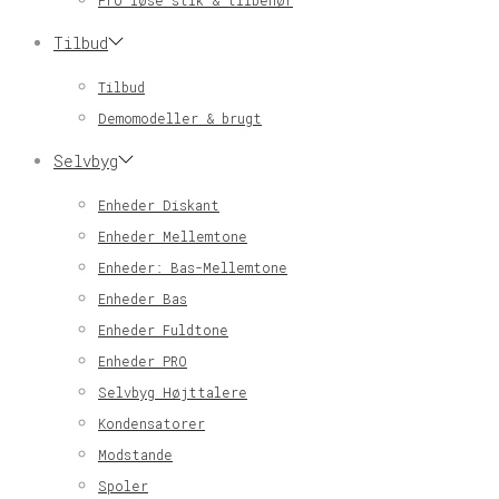
Pro løse stik & tilbehør
Tilbud
Tilbud
Demomodeller & brugt
Selvbyg
Enheder Diskant
Enheder Mellemtone
Enheder: Bas-Mellemtone
Enheder Bas
Enheder Fuldtone
Enheder PRO
Selvbyg Højttalere
Kondensatorer
Modstande
Spoler