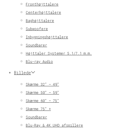
Fronthøjttalere
Centerhøjttalere
Baghøjttalere
Subwoofere
Inbygningshøjttalere
Soundbarer
Højttaler Systemer 5.1/7.1 m.m.
Blu-ray Audio
Billede
Skærme 32″ – 49″
Skærme 50″ – 59″
Skærme 60″ – 75″
Skærme 75″ +
Soundbarer
Blu-Ray & 4K UHD afspillere