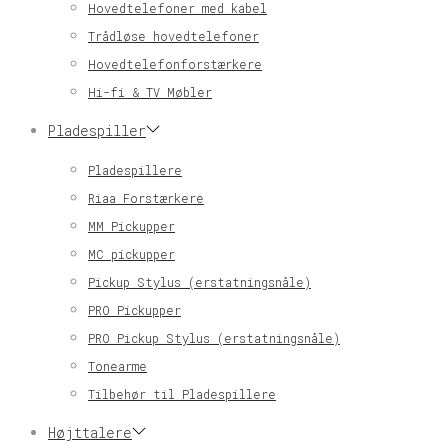
Hovedtelefoner med kabel
Trådløse hovedtelefoner
Hovedtelefonforstærkere
Hi-fi & TV Møbler
Pladespiller
Pladespillere
Riaa Forstærkere
MM Pickupper
MC pickupper
Pickup Stylus (erstatningsnåle)
PRO Pickupper
PRO Pickup Stylus (erstatningsnåle)
Tonearme
Tilbehør til Pladespillere
Højttalere