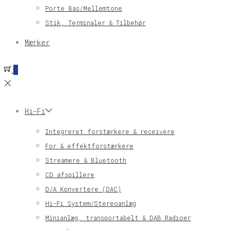
Porte Bas/Mellemtone
Stik, Terminaler & Tilbehør
Mærker
0
Hi-Fi
Integreret forstærkere & receivere
For & effektforstærkere
Streamere & Bluetooth
CD afspillere
D/A Konvertere (DAC)
Hi-Fi System/Stereoanlæg
Minianlæg, transportabelt & DAB Radioer