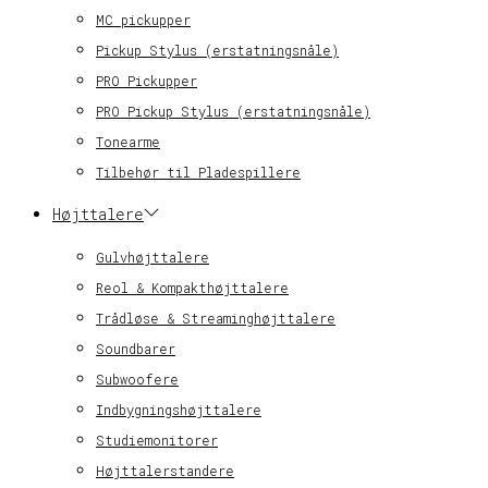
MC pickupper
Pickup Stylus (erstatningsnåle)
PRO Pickupper
PRO Pickup Stylus (erstatningsnåle)
Tonearme
Tilbehør til Pladespillere
Højttalere
Gulvhøjttalere
Reol & Kompakthøjttalere
Trådløse & Streaminghøjttalere
Soundbarer
Subwoofere
Indbygningshøjttalere
Studiemonitorer
Højttalerstandere