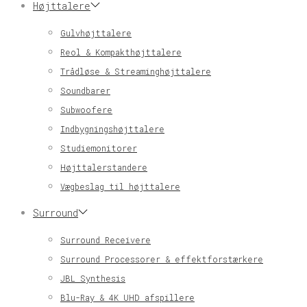
Højttalere
Gulvhøjttalere
Reol & Kompakthøjttalere
Trådløse & Streaminghøjttalere
Soundbarer
Subwoofere
Indbygningshøjttalere
Studiemonitorer
Højttalerstandere
Vægbeslag til højttalere
Surround
Surround Receivere
Surround Processorer & effektforstærkere
JBL Synthesis
Blu-Ray & 4K UHD afspillere