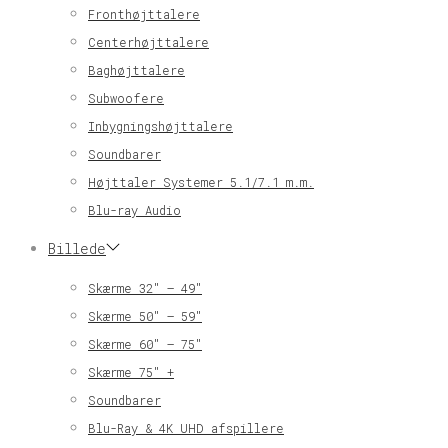
Fronthøjttalere
Centerhøjttalere
Baghøjttalere
Subwoofere
Inbygningshøjttalere
Soundbarer
Højttaler Systemer 5.1/7.1 m.m.
Blu-ray Audio
Billede
Skærme 32″ – 49″
Skærme 50″ – 59″
Skærme 60″ – 75″
Skærme 75″ +
Soundbarer
Blu-Ray & 4K UHD afspillere