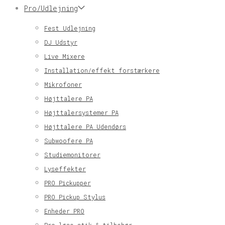
Pro/Udlejning
Fest Udlejning
DJ Udstyr
Live Mixere
Installation/effekt forstærkere
Mikrofoner
Højttalere PA
Højttalersystemer PA
Højttalere PA Udendørs
Subwoofere PA
Studiemonitorer
Lyseffekter
PRO Pickupper
PRO Pickup Stylus
Enheder PRO