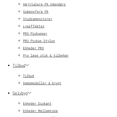
Højttalere PA Udendørs
Subwoofere PA
Studiemonitorer
Lyseffekter
PRO Pickupper
PRO Pickup Stylus
Enheder PRO
Pro løse stik & tilbehør
Tilbud
Tilbud
Demomodeller & brugt
Selvbyg
Enheder Diskant
Enheder Mellemtone