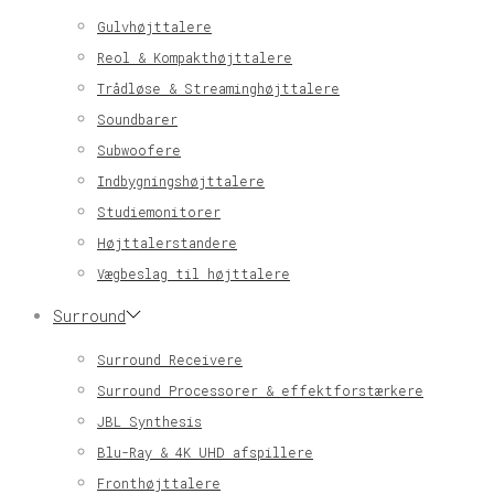
Gulvhøjttalere
Reol & Kompakthøjttalere
Trådløse & Streaminghøjttalere
Soundbarer
Subwoofere
Indbygningshøjttalere
Studiemonitorer
Højttalerstandere
Vægbeslag til højttalere
Surround
Surround Receivere
Surround Processorer & effektforstærkere
JBL Synthesis
Blu-Ray & 4K UHD afspillere
Fronthøjttalere