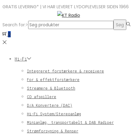
GRATIS LEVERING* | VI HAR LEVERET LYDOPLEVELSER SIDEN 1966
Search for:>
Søg
0
Hi-Fi
Integreret forstærkere & receivere
For & effektforstærkere
Streamere & Bluetooth
CD afspillere
D/A Konvertere (DAC)
Hi-Fi System/Stereoanlæg
Minianlæg, transportabelt & DAB Radioer
Strømforsyning & Renser