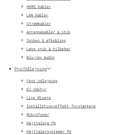
HDMI kabler
LAN Kabler
Strømkabler
Antennekabler & stik
Spikes & afkobling
Løse stik & tilbehør
Blu-ray Audio
Pro/Udlejning
Fest Udlejning
DJ Udstyr
Live Mixere
Installation/effekt forstærkere
Mikrofoner
Højttalere PA
Højttalersystemer PA