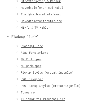
Strømforsyning & Renser
Hovedtelefoner med kabel
Trådløse hovedtelefoner
Hovedtelefonforstærkere
Hi-fi & TV Møbler
Pladespiller
Pladespillere
Riaa Forstærkere
MM Pickupper
MC pickupper
Pickup Stylus (erstatningsnåle)
PRO Pickupper
PRO Pickup Stylus (erstatningsnåle)
Tonearme
Tilbehør til Pladespillere