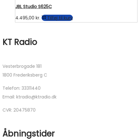
JBL Studio S625C
4.495,00
kr.
Tilføj til kurv
KT Radio
Vesterbrogade 181
1800 Frederiksberg C
Telefon: 33311440
Email: ktradio@ktradio.dk
CVR: 20475870
Åbningstider