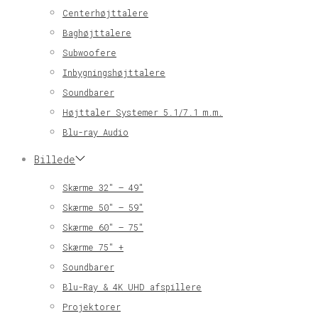
Centerhøjttalere
Baghøjttalere
Subwoofere
Inbygningshøjttalere
Soundbarer
Højttaler Systemer 5.1/7.1 m.m.
Blu-ray Audio
Billede
Skærme 32″ – 49″
Skærme 50″ – 59″
Skærme 60″ – 75″
Skærme 75″ +
Soundbarer
Blu-Ray & 4K UHD afspillere
Projektorer