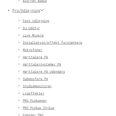
Blu-ray Audio
Pro/Udlejning
Fest Udlejning
DJ Udstyr
Live Mixere
Installation/effekt forstærkere
Mikrofoner
Højttalere PA
Højttalersystemer PA
Højttalere PA Udendørs
Subwoofere PA
Studiemonitorer
Lyseffekter
PRO Pickupper
PRO Pickup Stylus
Enheder PRO