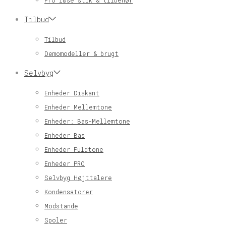
Pro løse stik & tilbehør
Tilbud
Tilbud
Demomodeller & brugt
Selvbyg
Enheder Diskant
Enheder Mellemtone
Enheder: Bas-Mellemtone
Enheder Bas
Enheder Fuldtone
Enheder PRO
Selvbyg Højttalere
Kondensatorer
Modstande
Spoler