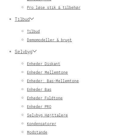
Pro løse stik & tilbehør
Tilbud
Tilbud
Demomodeller & brugt
Selvbyg
Enheder Diskant
Enheder Mellemtone
Enheder: Bas-Mellemtone
Enheder Bas
Enheder Fuldtone
Enheder PRO
Selvbyg Højttalere
Kondensatorer
Modstande