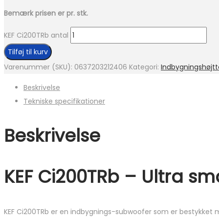
Bemærk prisen er pr. stk.
KEF Ci200TRb antal
Tilføj til kurv
Varenummer (SKU):
0637203212406
Kategori:
Indbygningshøjtt
Beskrivelse
Tekniske specifikationer
Beskrivelse
KEF Ci200TRb – Ultra s
KEF Ci200TRb er en indbygnings-subwoofer som er bestykket me