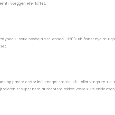
emt i væggen eller loftet.
ratynde T-serie bashøjttaler-enhed. Ci200TRb åbner nye mulighe
set.
og passer derfor ind i meget smalle loft- eller vægrum. Højttal
jttaleren er super nem at montere takket være KEF’s enkle mon