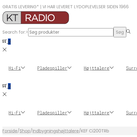
GRATIS LEVERING* | VI HAR LEVERET LYDOPLEVELSER SIDEN 1966
Search for:>
Søg
0
Hi-Fi
Pladespiller
Højttalere
Surr
0
Hi-Fi
Pladespiller
Højttalere
Surr
Forside
/
Shop
/
Indbygningshøjttalere
/
KEF Ci200TRb