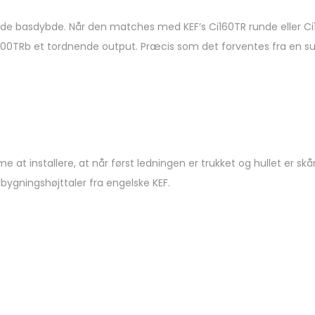
ende basdybde. Når den matches med KEF’s Ci160TR runde eller Ci16
Ci200TRb et tordnende output. Præcis som det forventes fra en 
at installere, at når først ledningen er trukket og hullet er skår
bygningshøjttaler fra engelske KEF.