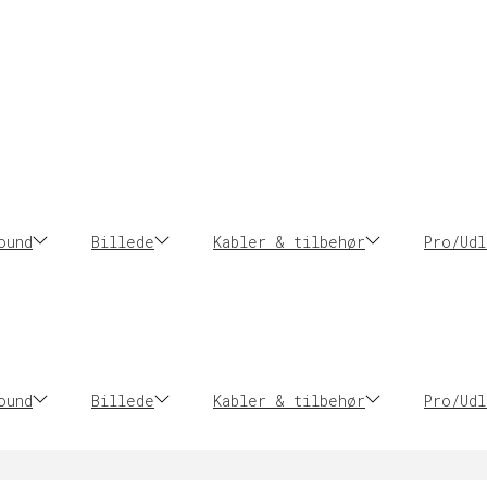
ound
Billede
Kabler & tilbehør
Pro/Udl
ound
Billede
Kabler & tilbehør
Pro/Udl