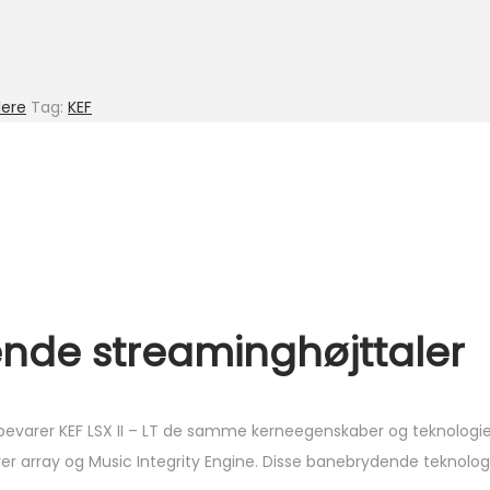
lere
Tag:
KEF
ndende streaminghøjttaler
bevarer KEF LSX II – LT de samme kerneegenskaber og teknologier,
river array og Music Integrity Engine. Disse banebrydende teknologi