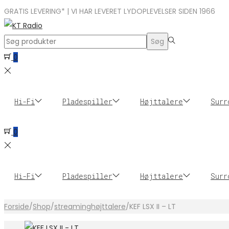
GRATIS LEVERING* | VI HAR LEVERET LYDOPLEVELSER SIDEN 1966
Search
Søg
for:>
0
Hi-Fi
Pladespiller
Højttalere
Surr
0
Hi-Fi
Pladespiller
Højttalere
Surr
Forside
/
Shop
/
streaminghøjttalere
/
KEF LSX II – LT