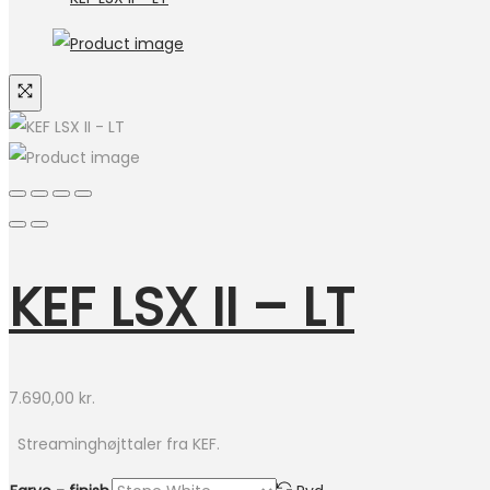
KEF LSX II – LT
7.690,00
kr.
Streaminghøjttaler fra KEF.