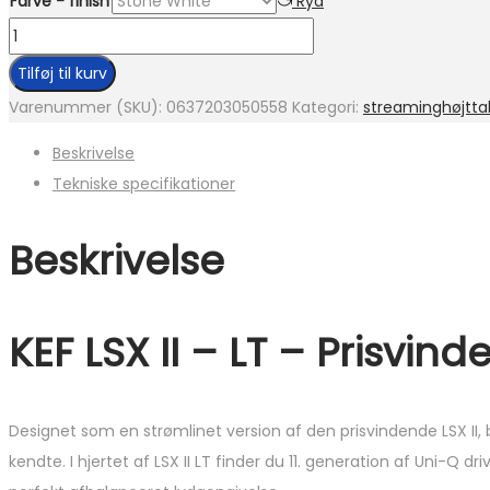
Farve - finish
Ryd
KEF
LSX
Tilføj til kurv
II
Varenummer (SKU):
0637203050558
Kategori:
streaminghøjtta
-
Beskrivelse
LT
Tekniske specifikationer
antal
Beskrivelse
KEF LSX II – LT – Prisvi
Designet som en strømlinet version af den prisvindende LSX II, 
kendte. I hjertet af LSX II LT finder du 11. generation af Uni-Q d