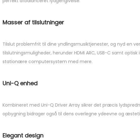
perfekt afbalanceret lydgengivelse.
Masser af tilslutninger
Tilslut problemfrit til dine yndlingsmusiktjenester, og nyd en ve
tilslutningsmuligheder, herunder HDMI ARC, USB-C samt optisk i
stationære computersystem med mere.
Uni-Q enhed
Kombineret med Uni-Q Driver Array sikrer det præcis lydspredni
opbygning bidrager også til dens overlegne ydeevne og æstetiske 
Elegant design