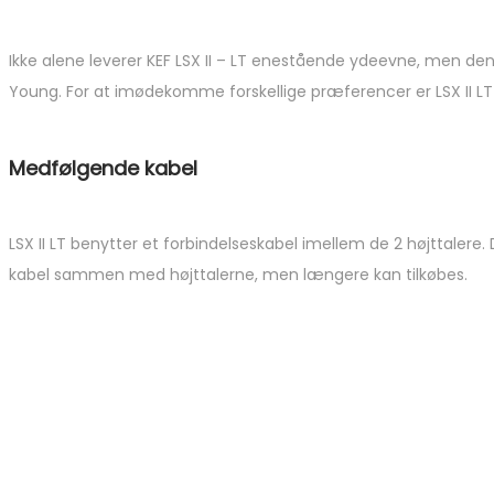
Ikke alene leverer KEF LSX II – LT enestående ydeevne, men den
Young. For at imødekomme forskellige præferencer er LSX II LT 
Medfølgende kabel
LSX II LT benytter et forbindelseskabel imellem de 2 højttalere.
kabel sammen med højttalerne, men længere kan tilkøbes.