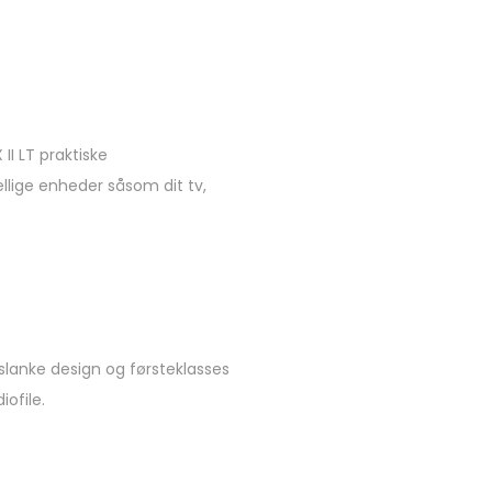
II LT praktiske
llige enheder såsom dit tv,
slanke design og førsteklasses
iofile.