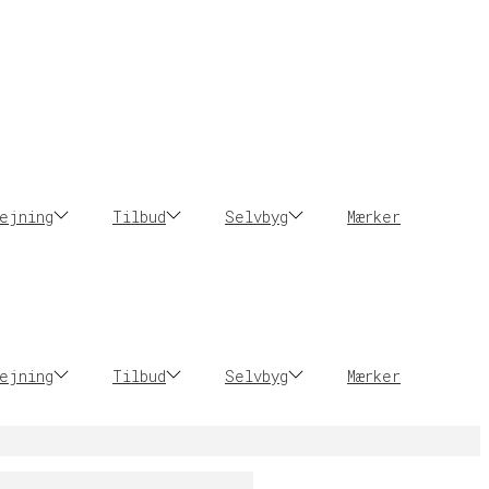
ejning
Tilbud
Selvbyg
Mærker
ejning
Tilbud
Selvbyg
Mærker