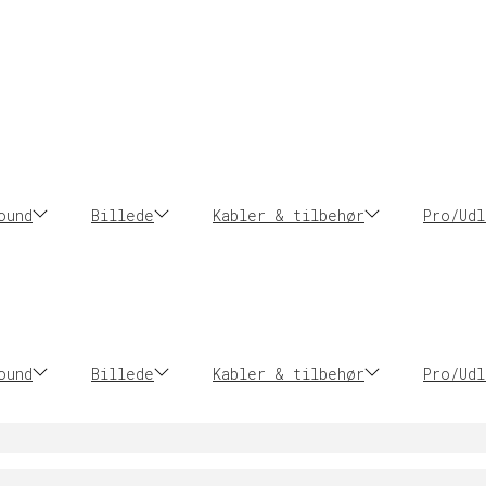
ound
Billede
Kabler & tilbehør
Pro/Udl
ound
Billede
Kabler & tilbehør
Pro/Udl