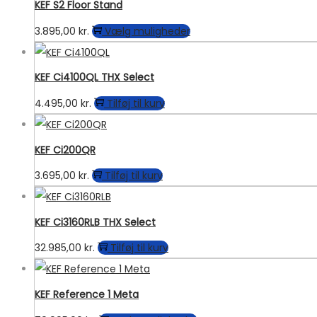
KEF S2 Floor Stand
vælges
Dette
3.895,00
kr.
Vælg muligheder
på
vare
varesiden
har
KEF Ci4100QL THX Select
flere
4.495,00
kr.
Tilføj til kurv
varianter.
Mulighederne
kan
KEF Ci200QR
vælges
3.695,00
kr.
Tilføj til kurv
på
varesiden
KEF Ci3160RLB THX Select
32.985,00
kr.
Tilføj til kurv
KEF Reference 1 Meta