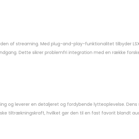
rden af ​​streaming. Med plug-and-play-funktionalitet tilbyder LSX 
ndgang. Dette sikrer problemfri integration med en række forske
ng og leverer en detaljeret og fordybende lytteoplevelse. Dens 
tiltrækningskraft, hvilket gør den til en fast favorit blandt aud