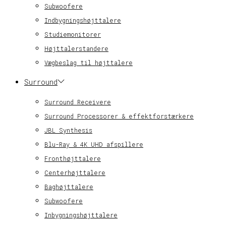
Subwoofere
Indbygningshøjttalere
Studiemonitorer
Højttalerstandere
Vægbeslag til højttalere
Surround
Surround Receivere
Surround Processorer & effektforstærkere
JBL Synthesis
Blu-Ray & 4K UHD afspillere
Fronthøjttalere
Centerhøjttalere
Baghøjttalere
Subwoofere
Inbygningshøjttalere