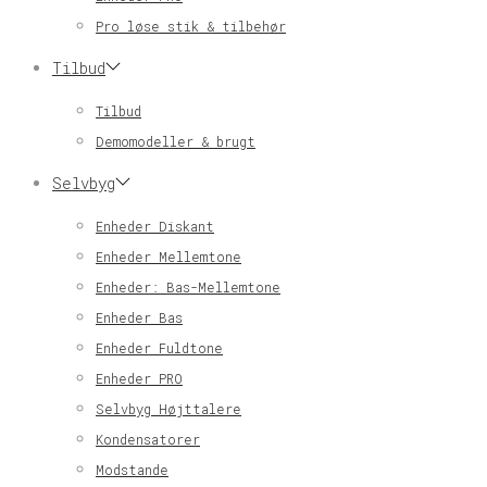
Pro løse stik & tilbehør
Tilbud
Tilbud
Demomodeller & brugt
Selvbyg
Enheder Diskant
Enheder Mellemtone
Enheder: Bas-Mellemtone
Enheder Bas
Enheder Fuldtone
Enheder PRO
Selvbyg Højttalere
Kondensatorer
Modstande