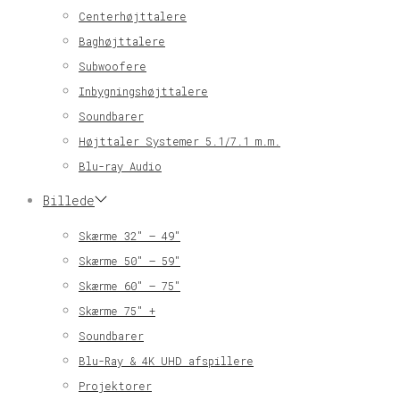
Centerhøjttalere
Baghøjttalere
Subwoofere
Inbygningshøjttalere
Soundbarer
Højttaler Systemer 5.1/7.1 m.m.
Blu-ray Audio
Billede
Skærme 32″ – 49″
Skærme 50″ – 59″
Skærme 60″ – 75″
Skærme 75″ +
Soundbarer
Blu-Ray & 4K UHD afspillere
Projektorer