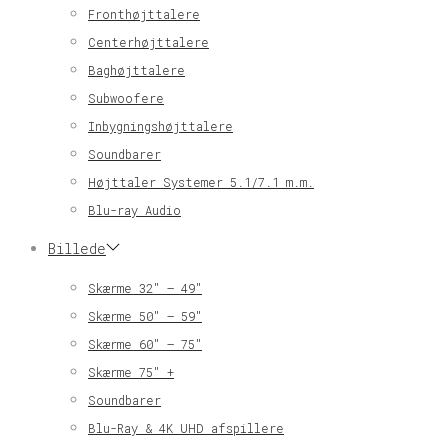
Fronthøjttalere
Centerhøjttalere
Baghøjttalere
Subwoofere
Inbygningshøjttalere
Soundbarer
Højttaler Systemer 5.1/7.1 m.m.
Blu-ray Audio
Billede
Skærme 32″ – 49″
Skærme 50″ – 59″
Skærme 60″ – 75″
Skærme 75″ +
Soundbarer
Blu-Ray & 4K UHD afspillere