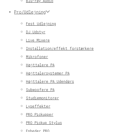
Blu-ray Audio
Pro/Udlejning
Fest Udlejning
DJ Udstyr
Live Mixere
Installation/effekt forstærkere
Mikrofoner
Højttalere PA
Højttalersystemer PA
Højttalere PA Udendørs
Subwoofere PA
Studiemonitorer
Lyseffekter
PRO Pickupper
PRO Pickup Stylus
Enheder PRO