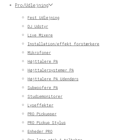
Pro/Udlejning
Fest Udlejning
DJ Udstyr
Live Mixere
Installation/effekt forstærkere
Mikrofoner
Højttalere PA
Højttalersystemer PA
Højttalere PA Udendørs
Subwoofere PA
Studiemonitorer
Lyseffekter
PRO Pickupper
PRO Pickup Stylus
Enheder PRO