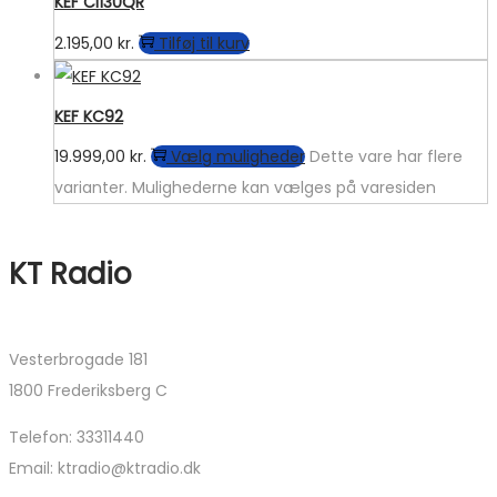
KEF Ci130QR
2.195,00
kr.
Tilføj til kurv
KEF KC92
19.999,00
kr.
Vælg muligheder
Dette vare har flere
varianter. Mulighederne kan vælges på varesiden
KT Radio
Vesterbrogade 181
1800 Frederiksberg C
Telefon: 33311440
Email: ktradio@ktradio.dk