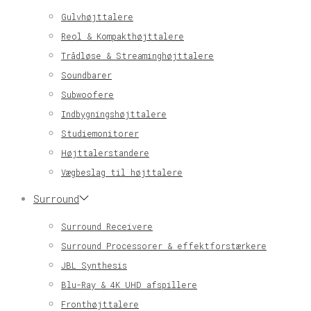
Gulvhøjttalere
Reol & Kompakthøjttalere
Trådløse & Streaminghøjttalere
Soundbarer
Subwoofere
Indbygningshøjttalere
Studiemonitorer
Højttalerstandere
Vægbeslag til højttalere
Surround
Surround Receivere
Surround Processorer & effektforstærkere
JBL Synthesis
Blu-Ray & 4K UHD afspillere
Fronthøjttalere