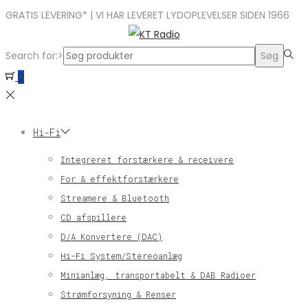
GRATIS LEVERING* | VI HAR LEVERET LYDOPLEVELSER SIDEN 1966
Search for:>
Søg
0
Hi-Fi
Integreret forstærkere & receivere
For & effektforstærkere
Streamere & Bluetooth
CD afspillere
D/A Konvertere (DAC)
Hi-Fi System/Stereoanlæg
Minianlæg, transportabelt & DAB Radioer
Strømforsyning & Renser