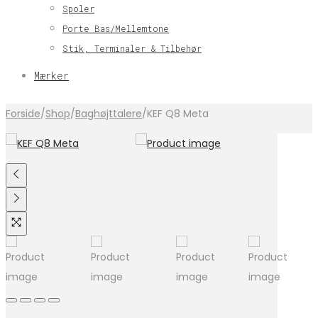
Spoler
Porte Bas/Mellemtone
Stik, Terminaler & Tilbehør
Mærker
Forside
/
Shop
/
Baghøjttalere
/
KEF Q8 Meta