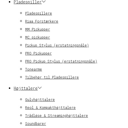
Pladespiller
Pladespillere
Riaa Forstærkere
MM Pickupper
MC pickupper
Pickup Stylus (erstatningsnåle)
PRO Pickupper
PRO Pickup Stylus (erstatningsnåle)
Tonearme
Tilbehør til Pladespillere
Højttalere
Gulvhøjttalere
Reol & Kompakthøjttalere
Trådløse & Streaminghøjttalere
Soundbarer