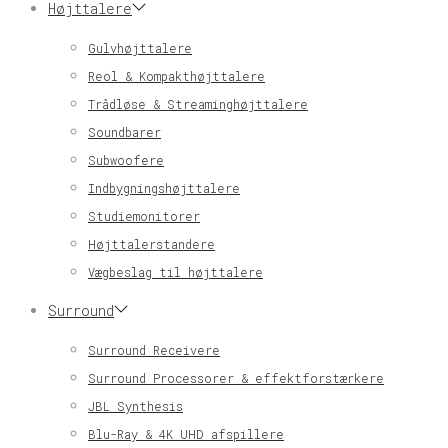
Højttalere
Gulvhøjttalere
Reol & Kompakthøjttalere
Trådløse & Streaminghøjttalere
Soundbarer
Subwoofere
Indbygningshøjttalere
Studiemonitorer
Højttalerstandere
Vægbeslag til højttalere
Surround
Surround Receivere
Surround Processorer & effektforstærkere
JBL Synthesis
Blu-Ray & 4K UHD afspillere