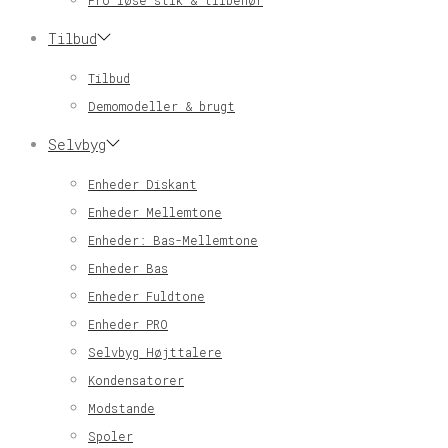
Pro løse stik & tilbehør
Tilbud
Tilbud
Demomodeller & brugt
Selvbyg
Enheder Diskant
Enheder Mellemtone
Enheder: Bas-Mellemtone
Enheder Bas
Enheder Fuldtone
Enheder PRO
Selvbyg Højttalere
Kondensatorer
Modstande
Spoler