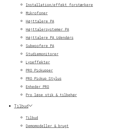
Installation/effekt forstærkere
Mikrofoner
Højttalere PA
Højttalersystemer PA
Højttalere PA Udendørs
Subwoofere PA
Studiemonitorer
Lyseffekter
PRO Pickupper
PRO Pickup Stylus
Enheder PRO
Pro løse stik & tilbehør
Tilbud
Tilbud
Demomodeller & brugt