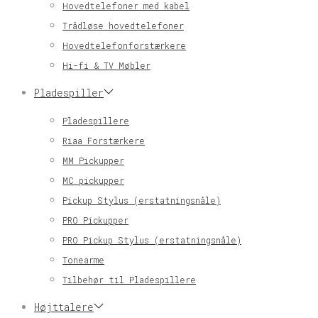
Hovedtelefoner med kabel
Trådløse hovedtelefoner
Hovedtelefonforstærkere
Hi-fi & TV Møbler
Pladespiller
Pladespillere
Riaa Forstærkere
MM Pickupper
MC pickupper
Pickup Stylus (erstatningsnåle)
PRO Pickupper
PRO Pickup Stylus (erstatningsnåle)
Tonearme
Tilbehør til Pladespillere
Højttalere