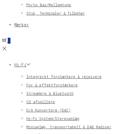
Porte Bas/Mellemtone
Stik, Terminaler & Tilbehør
Mærker
0
Hi-Fi
Integreret forstærkere & receivere
For & effektforstærkere
Streamere & Bluetooth
CD afspillere
D/A Konvertere (DAC)
Hi-Fi System/Stereoanlæg
Minianlæg, transportabelt & DAB Radioer