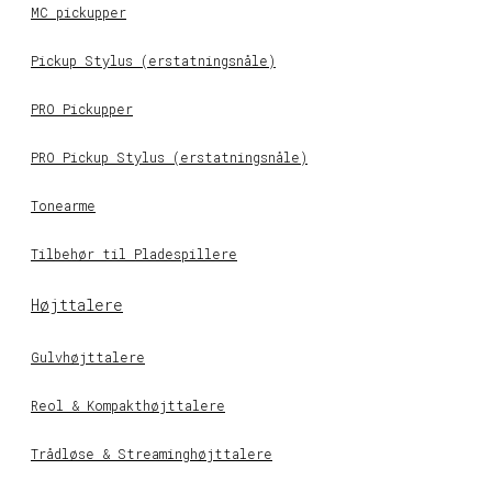
MC pickupper
Pickup Stylus (erstatningsnåle)
PRO Pickupper
PRO Pickup Stylus (erstatningsnåle)
Tonearme
Tilbehør til Pladespillere
Højttalere
Gulvhøjttalere
Reol & Kompakthøjttalere
Trådløse & Streaminghøjttalere