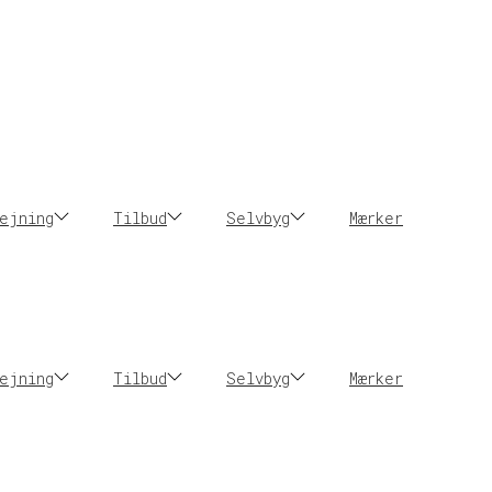
ejning
Tilbud
Selvbyg
Mærker
ejning
Tilbud
Selvbyg
Mærker