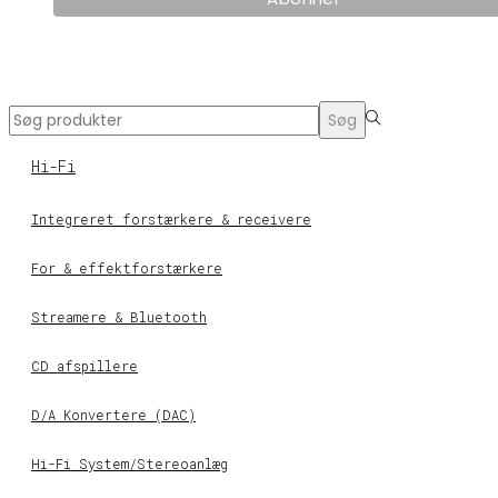
Search
Søg
for:>
Hi-Fi
Integreret forstærkere & receivere
For & effektforstærkere
Streamere & Bluetooth
CD afspillere
D/A Konvertere (DAC)
Hi-Fi System/Stereoanlæg