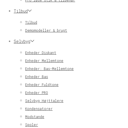
Pro løse stik & tilbehør
Tilbud
Tilbud
Demomodeller & brugt
Selvbyg
Enheder Diskant
Enheder Mellemtone
Enheder: Bas-Mellemtone
Enheder Bas
Enheder Fuldtone
Enheder PRO
Selvbyg Højttalere
Kondensatorer
Modstande
Spoler