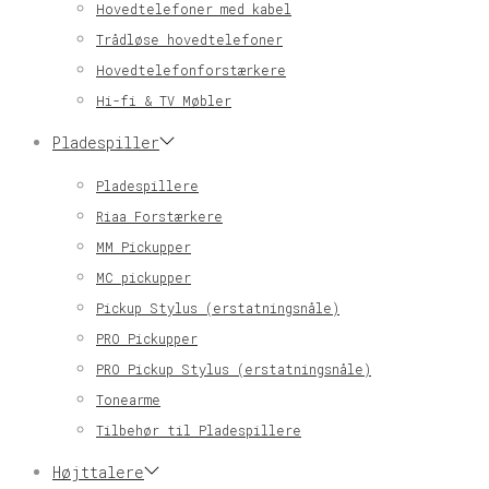
Hovedtelefoner med kabel
Trådløse hovedtelefoner
Hovedtelefonforstærkere
Hi-fi & TV Møbler
Pladespiller
Pladespillere
Riaa Forstærkere
MM Pickupper
MC pickupper
Pickup Stylus (erstatningsnåle)
PRO Pickupper
PRO Pickup Stylus (erstatningsnåle)
Tonearme
Tilbehør til Pladespillere
Højttalere