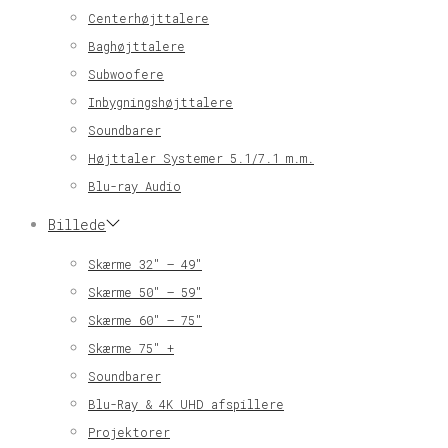
Centerhøjttalere
Baghøjttalere
Subwoofere
Inbygningshøjttalere
Soundbarer
Højttaler Systemer 5.1/7.1 m.m.
Blu-ray Audio
Billede
Skærme 32″ – 49″
Skærme 50″ – 59″
Skærme 60″ – 75″
Skærme 75″ +
Soundbarer
Blu-Ray & 4K UHD afspillere
Projektorer