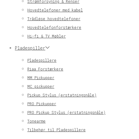
Strømforsyning & Renser
Hovedtelefoner med kabel
Trådløse hovedtelefoner
Hovedtelefonforstærkere
Hi-fi & TV Møbler
Pladespiller
Pladespillere
Riaa Forstærkere
MM Pickupper
MC pickupper
Pickup Stylus (erstatningsnåle)
PRO Pickupper
PRO Pickup Stylus (erstatningsnåle)
Tonearme
Tilbehør til Pladespillere