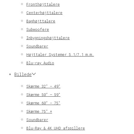
Fronthøjttalere
Centerhøjttalere
Baghøjttalere
Subwoofere
Inbygningshøjttalere
Soundbarer
Højttaler Systemer 5.1/7.1 m.m.
Blu-ray Audio
Billede
Skærme 32″ – 49″
Skærme 50″ – 59″
Skærme 60″ – 75″
Skærme 75″ +
Soundbarer
Blu-Ray & 4K UHD afspillere