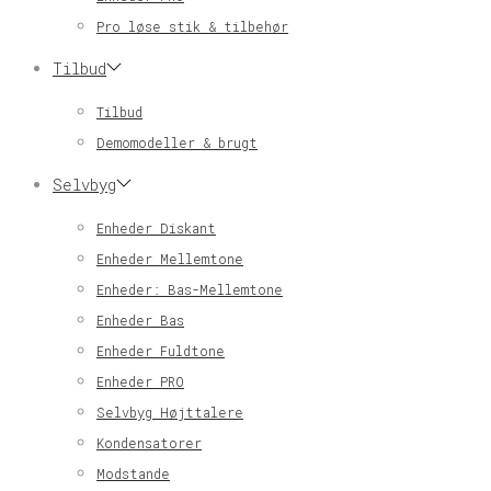
Pro løse stik & tilbehør
Tilbud
Tilbud
Demomodeller & brugt
Selvbyg
Enheder Diskant
Enheder Mellemtone
Enheder: Bas-Mellemtone
Enheder Bas
Enheder Fuldtone
Enheder PRO
Selvbyg Højttalere
Kondensatorer
Modstande