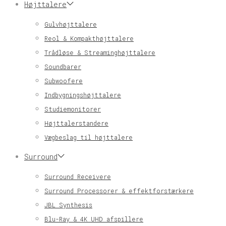
Højttalere
Gulvhøjttalere
Reol & Kompakthøjttalere
Trådløse & Streaminghøjttalere
Soundbarer
Subwoofere
Indbygningshøjttalere
Studiemonitorer
Højttalerstandere
Vægbeslag til højttalere
Surround
Surround Receivere
Surround Processorer & effektforstærkere
JBL Synthesis
Blu-Ray & 4K UHD afspillere