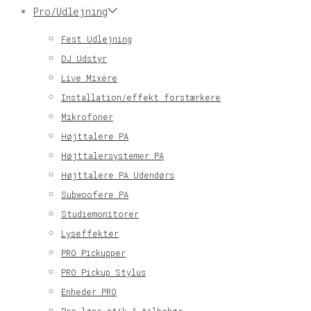
Pro/Udlejning
Fest Udlejning
DJ Udstyr
Live Mixere
Installation/effekt forstærkere
Mikrofoner
Højttalere PA
Højttalersystemer PA
Højttalere PA Udendørs
Subwoofere PA
Studiemonitorer
Lyseffekter
PRO Pickupper
PRO Pickup Stylus
Enheder PRO