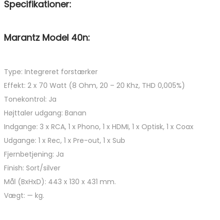
Specifikationer:
Marantz Model 40n:
Type: Integreret forstærker
Effekt: 2 x 70 Watt (8 Ohm, 20 – 20 Khz, THD 0,005%)
Tonekontrol: Ja
Højttaler udgang: Banan
Indgange: 3 x RCA, 1 x Phono, 1 x HDMI, 1 x Optisk, 1 x Coax
Udgange: 1 x Rec, 1 x Pre-out, 1 x Sub
Fjernbetjening: Ja
Finish: Sort/silver
Mål (BxHxD): 443 x 130 x 431 mm.
Vægt: — kg.