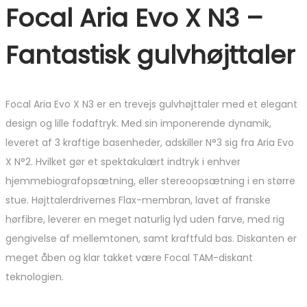
Focal Aria Evo X N3 –
Fantastisk gulvhøjttaler
Focal Aria Evo X N3 er en trevejs gulvhøjttaler med et elegant
design og lille fodaftryk. Med sin imponerende dynamik,
leveret af 3 kraftige basenheder, adskiller N°3 sig fra Aria Evo
X N°2. Hvilket gør et spektakulært indtryk i enhver
hjemmebiografopsætning, eller stereoopsætning i en større
stue. Højttalerdrivernes Flax-membran, lavet af franske
hørfibre, leverer en meget naturlig lyd uden farve, med rig
gengivelse af mellemtonen, samt kraftfuld bas. Diskanten er
meget åben og klar takket være Focal TAM-diskant
teknologien.