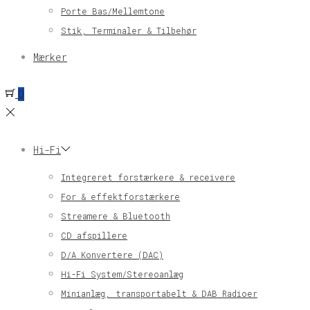
Porte Bas/Mellemtone
Stik, Terminaler & Tilbehør
Mærker
0
Hi-Fi
Integreret forstærkere & receivere
For & effektforstærkere
Streamere & Bluetooth
CD afspillere
D/A Konvertere (DAC)
Hi-Fi System/Stereoanlæg
Minianlæg, transportabelt & DAB Radioer