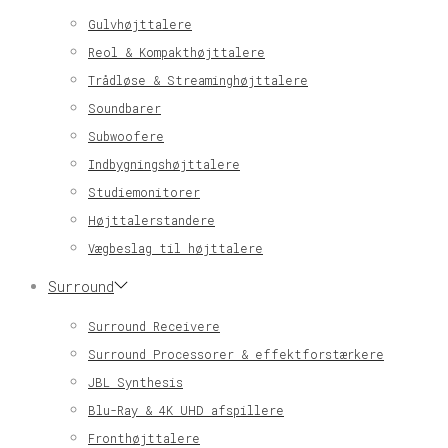
Gulvhøjttalere
Reol & Kompakthøjttalere
Trådløse & Streaminghøjttalere
Soundbarer
Subwoofere
Indbygningshøjttalere
Studiemonitorer
Højttalerstandere
Vægbeslag til højttalere
Surround
Surround Receivere
Surround Processorer & effektforstærkere
JBL Synthesis
Blu-Ray & 4K UHD afspillere
Fronthøjttalere