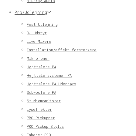
Blu-ray Audio
Pro/Udlejning
Fest Udlejning
DJ Udstyr
Live Mixere
Installation/effekt forstærkere
Mikrofoner
Højttalere PA
Højttalersystemer PA
Højttalere PA Udendørs
Subwoofere PA
Studiemonitorer
Lyseffekter
PRO Pickupper
PRO Pickup Stylus
Enheder PRO