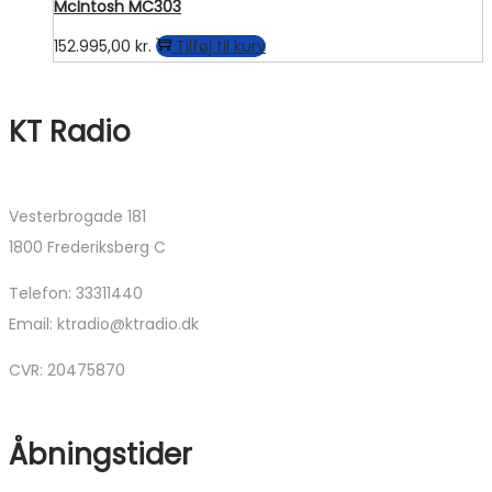
McIntosh MC303
152.995,00
kr.
Tilføj til kurv
KT Radio
Vesterbrogade 181
1800 Frederiksberg C
Telefon: 33311440
Email: ktradio@ktradio.dk
CVR: 20475870
Åbningstider