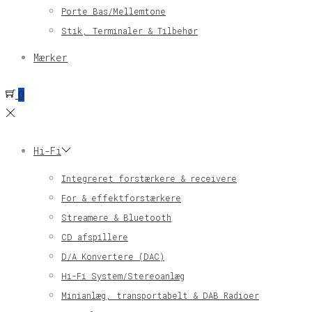
Porte Bas/Mellemtone
Stik, Terminaler & Tilbehør
Mærker
0
Hi-Fi
Integreret forstærkere & receivere
For & effektforstærkere
Streamere & Bluetooth
CD afspillere
D/A Konvertere (DAC)
Hi-Fi System/Stereoanlæg
Minianlæg, transportabelt & DAB Radioer