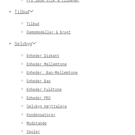
Pro løse stik & tilbehør
Tilbud
Tilbud
Demomodeller & brugt
Selvbyg
Enheder Diskant
Enheder Mellemtone
Enheder: Bas-Mellemtone
Enheder Bas
Enheder Fuldtone
Enheder PRO
Selvbyg Højttalere
Kondensatorer
Modstande
Spoler