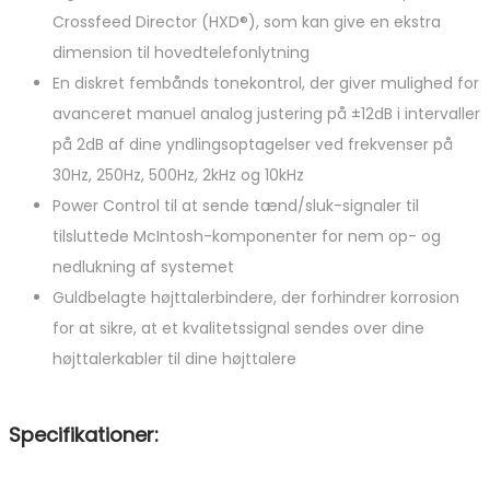
Crossfeed Director (HXD®), som kan give en ekstra
dimension til hovedtelefonlytning
En diskret fembånds tonekontrol, der giver mulighed for
avanceret manuel analog justering på ±12dB i intervaller
på 2dB af dine yndlingsoptagelser ved frekvenser på
30Hz, 250Hz, 500Hz, 2kHz og 10kHz
Power Control til at sende tænd/sluk-signaler til
tilsluttede McIntosh-komponenter for nem op- og
nedlukning af systemet
Guldbelagte højttalerbindere, der forhindrer korrosion
for at sikre, at et kvalitetssignal sendes over dine
højttalerkabler til dine højttalere
Specifikationer: