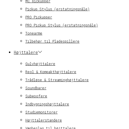
MC pickupper
Pickup Stylus (erstatningsnåle)
PRO Pickupper
PRO Pickup Stylus (erstatningsnåle)
Tonearme
Tilbehør til Pladespillere
Højttalere
Gulvhøjttalere
Reol & Kompakthøjttalere
Trådløse & Streaminghøjttalere
Soundbarer
Subwoofere
Indbygningshøjttalere
Studiemonitorer
Højttalerstandere
Vægbeslag til højttalere