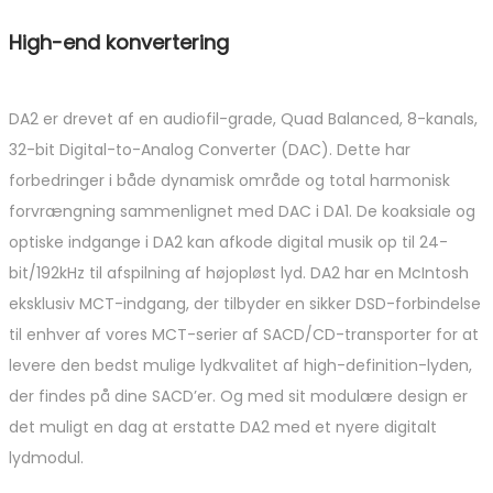
High-end konvertering
DA2 er drevet af en audiofil-grade, Quad Balanced, 8-kanals,
32-bit Digital-to-Analog Converter (DAC). Dette har
forbedringer i både dynamisk område og total harmonisk
forvrængning sammenlignet med DAC i DA1. De koaksiale og
optiske indgange i DA2 kan afkode digital musik op til 24-
bit/192kHz til afspilning af højopløst lyd. DA2 har en McIntosh
eksklusiv MCT-indgang, der tilbyder en sikker DSD-forbindelse
til enhver af vores MCT-serier af SACD/CD-transporter for at
levere den bedst mulige lydkvalitet af high-definition-lyden,
der findes på dine SACD’er. Og med sit modulære design er
det muligt en dag at erstatte DA2 med et nyere digitalt
lydmodul.