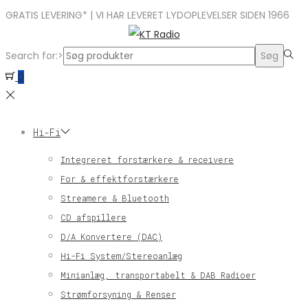
GRATIS LEVERING* | VI HAR LEVERET LYDOPLEVELSER SIDEN 1966
Search for:>
Søg
0
Hi-Fi
Integreret forstærkere & receivere
For & effektforstærkere
Streamere & Bluetooth
CD afspillere
D/A Konvertere (DAC)
Hi-Fi System/Stereoanlæg
Minianlæg, transportabelt & DAB Radioer
Strømforsyning & Renser