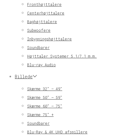
Fronthøjttalere
Centerhøjttalere
Baghøjttalere
Subwoofere
Inbygningshøjttalere
Soundbarer
Højttaler Systemer 5.1/7.1 m.m.
Blu-ray Audio
Billede
Skærme 32″ – 49″
Skærme 50″ – 59″
Skærme 60″ – 75″
Skærme 75″ +
Soundbarer
Blu-Ray & 4K UHD afspillere