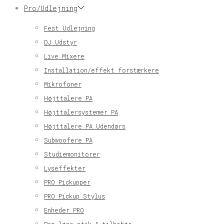
Pro/Udlejning
Fest Udlejning
DJ Udstyr
Live Mixere
Installation/effekt forstærkere
Mikrofoner
Højttalere PA
Højttalersystemer PA
Højttalere PA Udendørs
Subwoofere PA
Studiemonitorer
Lyseffekter
PRO Pickupper
PRO Pickup Stylus
Enheder PRO