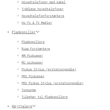
Hovedtelefoner med kabel
Trådløse hovedtelefoner
Hovedtelefonforstærkere
Hi-fi & TV Møbler
Pladespiller
Pladespillere
Riaa Forstærkere
MM Pickupper
MC pickupper
Pickup Stylus (erstatningsnåle)
PRO Pickupper
PRO Pickup Stylus (erstatningsnåle)
Tonearme
Tilbehør til Pladespillere
Højttalere