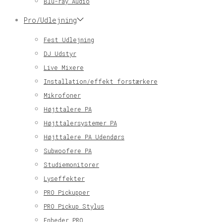
Blu-ray Audio
Pro/Udlejning
Fest Udlejning
DJ Udstyr
Live Mixere
Installation/effekt forstærkere
Mikrofoner
Højttalere PA
Højttalersystemer PA
Højttalere PA Udendørs
Subwoofere PA
Studiemonitorer
Lyseffekter
PRO Pickupper
PRO Pickup Stylus
Enheder PRO