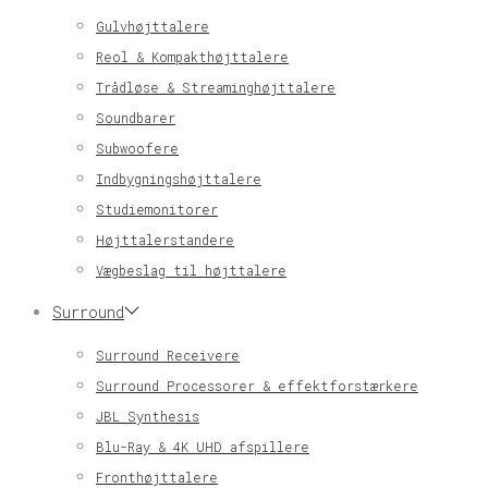
Gulvhøjttalere
Reol & Kompakthøjttalere
Trådløse & Streaminghøjttalere
Soundbarer
Subwoofere
Indbygningshøjttalere
Studiemonitorer
Højttalerstandere
Vægbeslag til højttalere
Surround
Surround Receivere
Surround Processorer & effektforstærkere
JBL Synthesis
Blu-Ray & 4K UHD afspillere
Fronthøjttalere