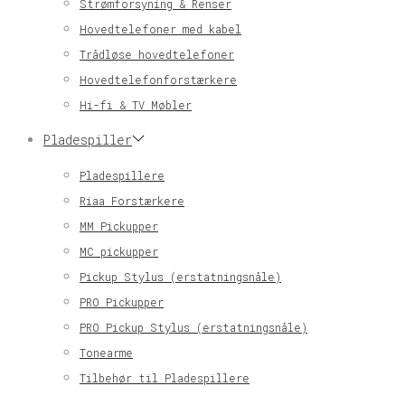
Strømforsyning & Renser
Hovedtelefoner med kabel
Trådløse hovedtelefoner
Hovedtelefonforstærkere
Hi-fi & TV Møbler
Pladespiller
Pladespillere
Riaa Forstærkere
MM Pickupper
MC pickupper
Pickup Stylus (erstatningsnåle)
PRO Pickupper
PRO Pickup Stylus (erstatningsnåle)
Tonearme
Tilbehør til Pladespillere