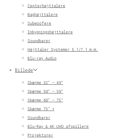
Centerhøjttalere
Baghøjttalere
Subwoofere
Inbygningshøjttalere
Soundbarer
Højttaler Systemer 5.1/7.1 m.m.
Blu-ray Audio
Billede
Skærme 32″ – 49″
Skærme 50″ – 59″
Skærme 60″ – 75″
Skærme 75″ +
Soundbarer
Blu-Ray & 4K UHD afspillere
Projektorer