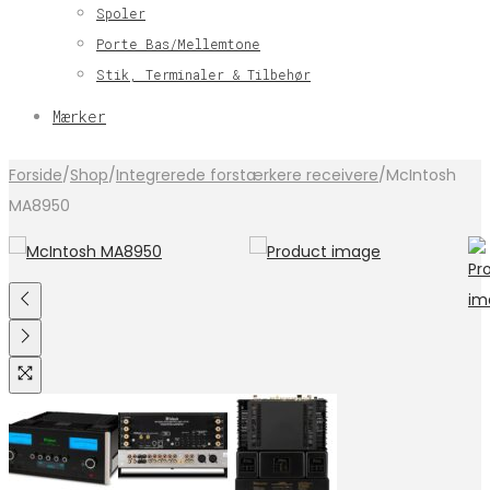
Spoler
Porte Bas/Mellemtone
Stik, Terminaler & Tilbehør
Mærker
Forside
/
Shop
/
Integrerede forstærkere receivere
/
McIntosh
MA8950