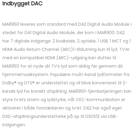
Indbygget DAC
MA8950 leveres som standard med DA2 Digital Audio Module i
stedet for DA1 Digital Audio Module, der kom i MA8900. DA2
har 7 digitale indgange: 2 koaksiale, 2 optiske, 1 USB, 1 MCT og 1
HDMI Audio Return Channel (ARC)1-tilslutning kun til lyd. TV’er
med en kompatibel HDMI (ARC)-udgang kan sluttes til
MA8950 for at nyde dit TV’s lyd som aldrig før gennem dit
hjemmemusiksystem. Populære multi-kanal lydformater fra
Dolby® og DTS® er understøttet og vil blive konverteret til 2-
kanals lyd for korrekt afspilning. MA8950-fjernbetjeningen kan
styre tv’ets strøm og lydstyrke, når CEC-kommunikation er
aktiveret i både forstærkeren og tv’et. DA2 har også øget
DSD-afspilningsunderstøttelse på op til DSD512 via USB-
indgangen.