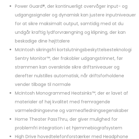
Power Guard®, der kontinuerligt overvåger input- og
udgangssignaler og dynamisk kan justere inputniveauer
for at sikre maksimalt output, samtidig med at du
undgår kraftig lydforvrængning og klipning, der kan
beskadige dine højttalere
McIntosh sikringsfri kortslutningsbeskyttelsesteknologi
Sentry Monitor™, der frakobler udgangstrinnet, før
strømmen kan overskride sikre driftsniveauer og
derefter nulstilles automatisk, når driftsforholdene
vender tilbage til normale
McIntosh Monogrammed Heatsinks™, der er lavet af
materialer af høj kvalitet med fremragende
varmeledningsevne og varmeafledningsegenskaber
Home Theater PassThru, der giver mulighed for
problemfri integration i et hjemmebiografsystem
High Drive hovedtelefonforstærker med Headphone