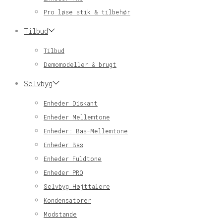
Pro løse stik & tilbehør
Tilbud
Tilbud
Demomodeller & brugt
Selvbyg
Enheder Diskant
Enheder Mellemtone
Enheder: Bas-Mellemtone
Enheder Bas
Enheder Fuldtone
Enheder PRO
Selvbyg Højttalere
Kondensatorer
Modstande