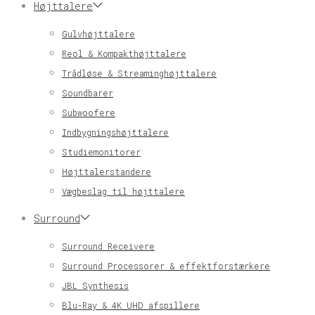
Højttalere
Gulvhøjttalere
Reol & Kompakthøjttalere
Trådløse & Streaminghøjttalere
Soundbarer
Subwoofere
Indbygningshøjttalere
Studiemonitorer
Højttalerstandere
Vægbeslag til højttalere
Surround
Surround Receivere
Surround Processorer & effektforstærkere
JBL Synthesis
Blu-Ray & 4K UHD afspillere