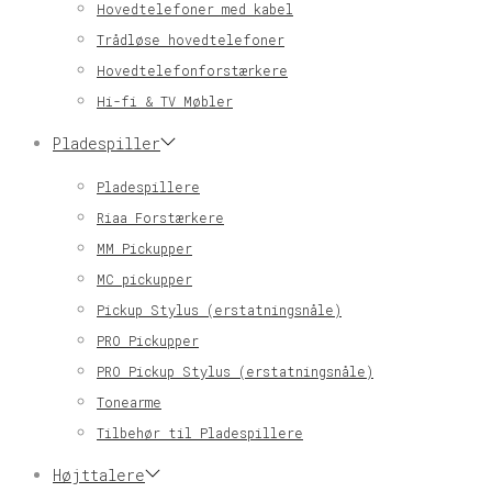
Hovedtelefoner med kabel
Trådløse hovedtelefoner
Hovedtelefonforstærkere
Hi-fi & TV Møbler
Pladespiller
Pladespillere
Riaa Forstærkere
MM Pickupper
MC pickupper
Pickup Stylus (erstatningsnåle)
PRO Pickupper
PRO Pickup Stylus (erstatningsnåle)
Tonearme
Tilbehør til Pladespillere
Højttalere