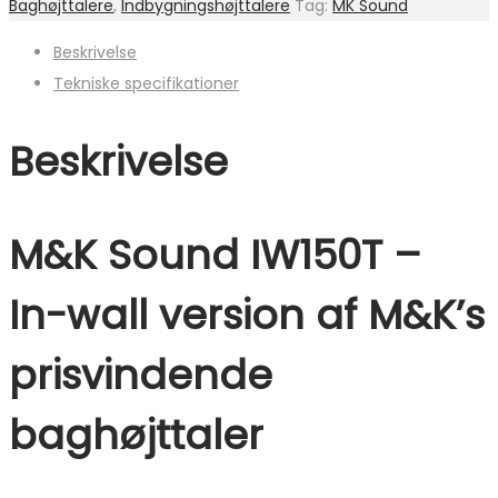
Baghøjttalere
,
Indbygningshøjttalere
Tag:
MK Sound
Beskrivelse
Tekniske specifikationer
Beskrivelse
M&K Sound IW150T –
In-wall version af M&K’s
prisvindende
baghøjttaler