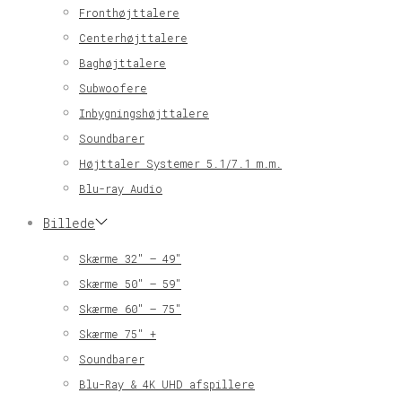
Fronthøjttalere
Centerhøjttalere
Baghøjttalere
Subwoofere
Inbygningshøjttalere
Soundbarer
Højttaler Systemer 5.1/7.1 m.m.
Blu-ray Audio
Billede
Skærme 32″ – 49″
Skærme 50″ – 59″
Skærme 60″ – 75″
Skærme 75″ +
Soundbarer
Blu-Ray & 4K UHD afspillere