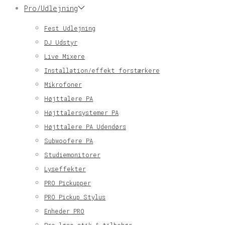
Pro/Udlejning
Fest Udlejning
DJ Udstyr
Live Mixere
Installation/effekt forstærkere
Mikrofoner
Højttalere PA
Højttalersystemer PA
Højttalere PA Udendørs
Subwoofere PA
Studiemonitorer
Lyseffekter
PRO Pickupper
PRO Pickup Stylus
Enheder PRO