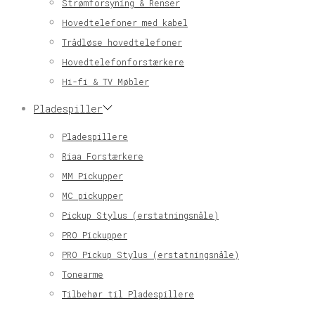
Strømforsyning & Renser
Hovedtelefoner med kabel
Trådløse hovedtelefoner
Hovedtelefonforstærkere
Hi-fi & TV Møbler
Pladespiller
Pladespillere
Riaa Forstærkere
MM Pickupper
MC pickupper
Pickup Stylus (erstatningsnåle)
PRO Pickupper
PRO Pickup Stylus (erstatningsnåle)
Tonearme
Tilbehør til Pladespillere