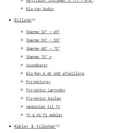
Højttaler Systemer 5.1/7.1 m.m.
Blu-ray Audio
Billede
Skærme 32″ – 49″
Skærme 50″ – 59″
Skærme 60″ – 75″
Skærme 75″ +
Soundbarer
Blu-Ray & 4K UHD afspillere
Projektorer
Projektor Lærreder
Projektor beslag
Vægbeslag til TV
TV & Hi-fi møbler
Kabler & tilbehør