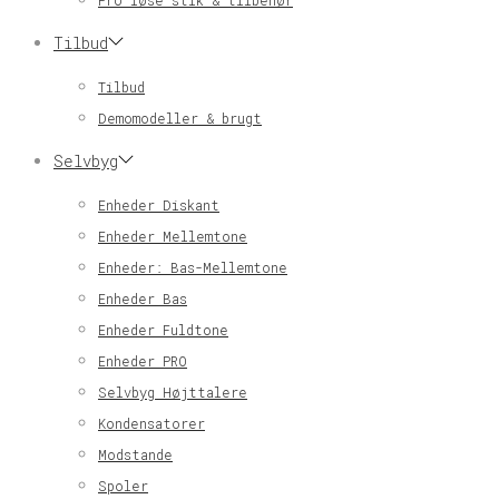
Pro løse stik & tilbehør
Tilbud
Tilbud
Demomodeller & brugt
Selvbyg
Enheder Diskant
Enheder Mellemtone
Enheder: Bas-Mellemtone
Enheder Bas
Enheder Fuldtone
Enheder PRO
Selvbyg Højttalere
Kondensatorer
Modstande
Spoler