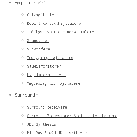
Højttalere
Gulvhøjttalere
Reol & Kompakthøjttalere
Trådløse & Streaminghøjttalere
Soundbarer
Subwoofere
Indbygningshøjttalere
Studiemonitorer
Højttalerstandere
Vægbeslag til højttalere
Surround
Surround Receivere
Surround Processorer & effektforstærkere
JBL Synthesis
Blu-Ray & 4K UHD afspillere