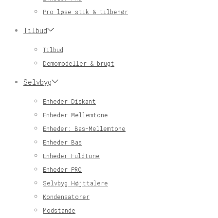
Pro løse stik & tilbehør
Tilbud
Tilbud
Demomodeller & brugt
Selvbyg
Enheder Diskant
Enheder Mellemtone
Enheder: Bas-Mellemtone
Enheder Bas
Enheder Fuldtone
Enheder PRO
Selvbyg Højttalere
Kondensatorer
Modstande