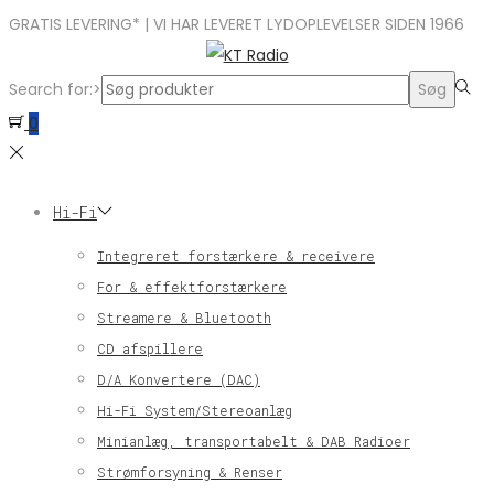
GRATIS LEVERING* | VI HAR LEVERET LYDOPLEVELSER SIDEN 1966
Search for:>
Søg
0
Hi-Fi
Integreret forstærkere & receivere
For & effektforstærkere
Streamere & Bluetooth
CD afspillere
D/A Konvertere (DAC)
Hi-Fi System/Stereoanlæg
Minianlæg, transportabelt & DAB Radioer
Strømforsyning & Renser