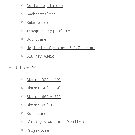
Centerhøjttalere
Baghøjttalere
Subwoofere
Inbygningshøjttalere
Soundbarer
Højttaler Systemer 5.1/7.1 m.m.
Blu-ray Audio
Billede
Skærme 32″ – 49″
Skærme 50″ – 59″
Skærme 60″ – 75″
Skærme 75″ +
Soundbarer
Blu-Ray & 4K UHD afspillere
Projektorer