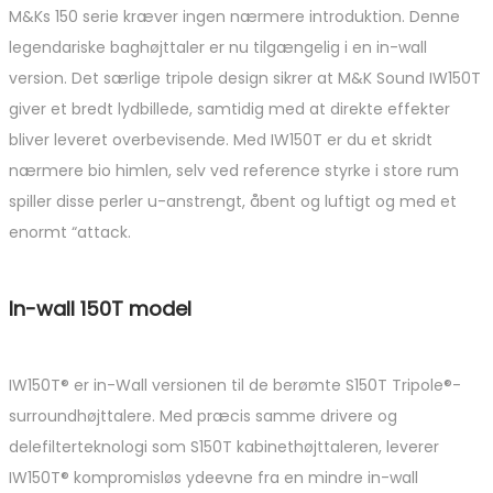
M&Ks 150 serie kræver ingen nærmere introduktion. Denne
legendariske baghøjttaler er nu tilgængelig i en in-wall
version. Det særlige tripole design sikrer at M&K Sound IW150T
giver et bredt lydbillede, samtidig med at direkte effekter
bliver leveret overbevisende. Med IW150T er du et skridt
nærmere bio himlen, selv ved reference styrke i store rum
spiller disse perler u-anstrengt, åbent og luftigt og med et
enormt “attack.
In-wall 150T model
IW150T® er in-Wall versionen til de berømte S150T Tripole®-
surroundhøjttalere. Med præcis samme drivere og
delefilterteknologi som S150T kabinethøjttaleren, leverer
IW150T® kompromisløs ydeevne fra en mindre in-wall