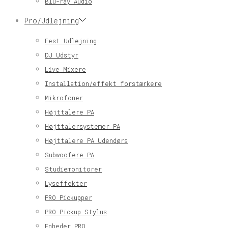
Blu-ray Audio
Pro/Udlejning
Fest Udlejning
DJ Udstyr
Live Mixere
Installation/effekt forstærkere
Mikrofoner
Højttalere PA
Højttalersystemer PA
Højttalere PA Udendørs
Subwoofere PA
Studiemonitorer
Lyseffekter
PRO Pickupper
PRO Pickup Stylus
Enheder PRO