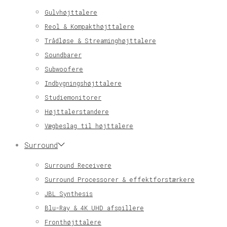
Gulvhøjttalere
Reol & Kompakthøjttalere
Trådløse & Streaminghøjttalere
Soundbarer
Subwoofere
Indbygningshøjttalere
Studiemonitorer
Højttalerstandere
Vægbeslag til højttalere
Surround
Surround Receivere
Surround Processorer & effektforstærkere
JBL Synthesis
Blu-Ray & 4K UHD afspillere
Fronthøjttalere