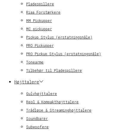
Pladespillere
Riaa Forstærkere
MM Pickupper
MC pickupper
Pickup Stylus (erstatningsnåle)
PRO Pickupper
PRO Pickup Stylus (erstatningsnåle)
Tonearme
Tilbehør til Pladespillere
Højttalere
Gulvhøjttalere
Reol & Kompakthøjttalere
Trådløse & Streaminghøjttalere
Soundbarer
Subwoofere