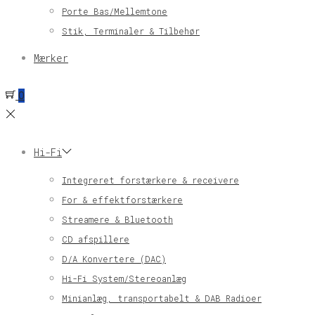
Porte Bas/Mellemtone
Stik, Terminaler & Tilbehør
Mærker
0
Hi-Fi
Integreret forstærkere & receivere
For & effektforstærkere
Streamere & Bluetooth
CD afspillere
D/A Konvertere (DAC)
Hi-Fi System/Stereoanlæg
Minianlæg, transportabelt & DAB Radioer