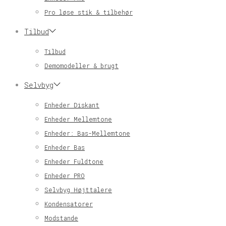
Pro løse stik & tilbehør
Tilbud
Tilbud
Demomodeller & brugt
Selvbyg
Enheder Diskant
Enheder Mellemtone
Enheder: Bas-Mellemtone
Enheder Bas
Enheder Fuldtone
Enheder PRO
Selvbyg Højttalere
Kondensatorer
Modstande