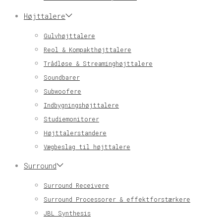
Højttalere
Gulvhøjttalere
Reol & Kompakthøjttalere
Trådløse & Streaminghøjttalere
Soundbarer
Subwoofere
Indbygningshøjttalere
Studiemonitorer
Højttalerstandere
Vægbeslag til højttalere
Surround
Surround Receivere
Surround Processorer & effektforstærkere
JBL Synthesis