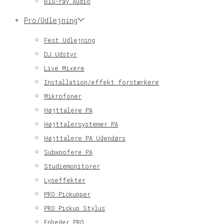
Blu-ray Audio
Pro/Udlejning
Fest Udlejning
DJ Udstyr
Live Mixere
Installation/effekt forstærkere
Mikrofoner
Højttalere PA
Højttalersystemer PA
Højttalere PA Udendørs
Subwoofere PA
Studiemonitorer
Lyseffekter
PRO Pickupper
PRO Pickup Stylus
Enheder PRO