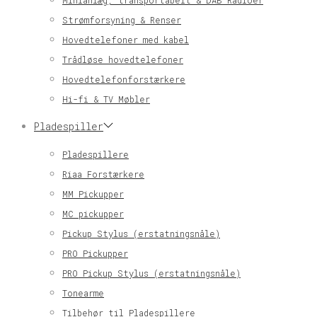
Minianlæg, transportabelt & DAB Radioer
Strømforsyning & Renser
Hovedtelefoner med kabel
Trådløse hovedtelefoner
Hovedtelefonforstærkere
Hi-fi & TV Møbler
Pladespiller
Pladespillere
Riaa Forstærkere
MM Pickupper
MC pickupper
Pickup Stylus (erstatningsnåle)
PRO Pickupper
PRO Pickup Stylus (erstatningsnåle)
Tonearme
Tilbehør til Pladespillere