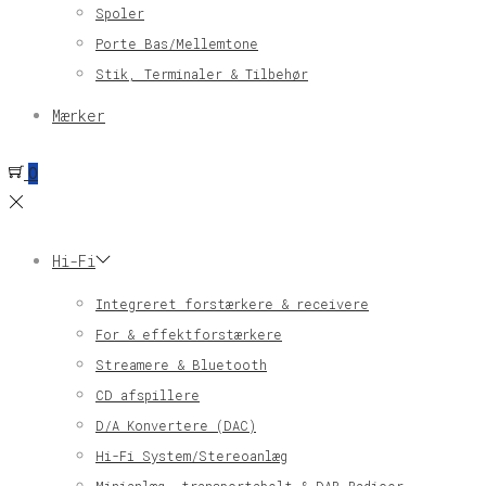
Spoler
Porte Bas/Mellemtone
Stik, Terminaler & Tilbehør
Mærker
0
Hi-Fi
Integreret forstærkere & receivere
For & effektforstærkere
Streamere & Bluetooth
CD afspillere
D/A Konvertere (DAC)
Hi-Fi System/Stereoanlæg