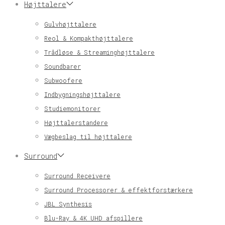
Højttalere
Gulvhøjttalere
Reol & Kompakthøjttalere
Trådløse & Streaminghøjttalere
Soundbarer
Subwoofere
Indbygningshøjttalere
Studiemonitorer
Højttalerstandere
Vægbeslag til højttalere
Surround
Surround Receivere
Surround Processorer & effektforstærkere
JBL Synthesis
Blu-Ray & 4K UHD afspillere