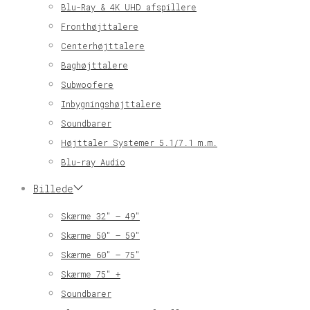
Blu-Ray & 4K UHD afspillere
Fronthøjttalere
Centerhøjttalere
Baghøjttalere
Subwoofere
Inbygningshøjttalere
Soundbarer
Højttaler Systemer 5.1/7.1 m.m.
Blu-ray Audio
Billede
Skærme 32″ – 49″
Skærme 50″ – 59″
Skærme 60″ – 75″
Skærme 75″ +
Soundbarer