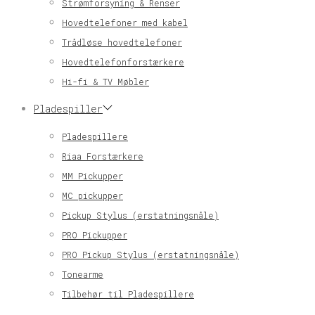
Strømforsyning & Renser
Hovedtelefoner med kabel
Trådløse hovedtelefoner
Hovedtelefonforstærkere
Hi-fi & TV Møbler
Pladespiller
Pladespillere
Riaa Forstærkere
MM Pickupper
MC pickupper
Pickup Stylus (erstatningsnåle)
PRO Pickupper
PRO Pickup Stylus (erstatningsnåle)
Tonearme
Tilbehør til Pladespillere