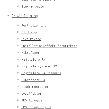
Blu-ray Audio
Pro/Udlejning
Fest Udlejning
DJ Udstyr
Live Mixere
Installation/effekt forstærkere
Mikrofoner
Højttalere PA
Højttalersystemer PA
Højttalere PA Udendørs
Subwoofere PA
Studiemonitorer
Lyseffekter
PRO Pickupper
PRO Pickup Stylus