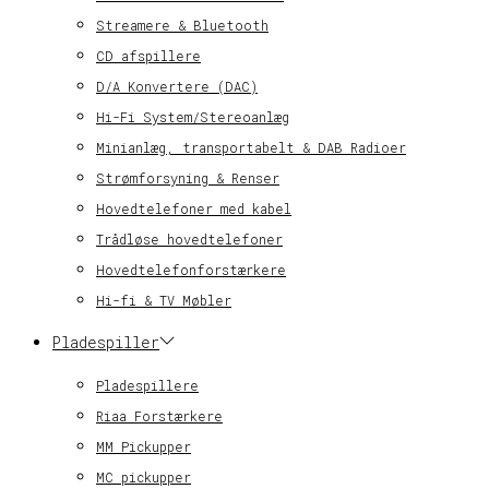
Streamere & Bluetooth
CD afspillere
D/A Konvertere (DAC)
Hi-Fi System/Stereoanlæg
Minianlæg, transportabelt & DAB Radioer
Strømforsyning & Renser
Hovedtelefoner med kabel
Trådløse hovedtelefoner
Hovedtelefonforstærkere
Hi-fi & TV Møbler
Pladespiller
Pladespillere
Riaa Forstærkere
MM Pickupper
MC pickupper