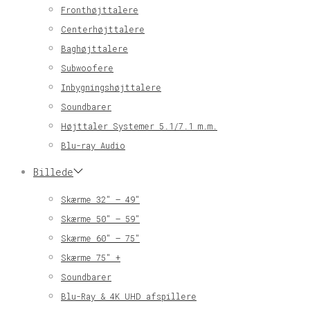
Fronthøjttalere
Centerhøjttalere
Baghøjttalere
Subwoofere
Inbygningshøjttalere
Soundbarer
Højttaler Systemer 5.1/7.1 m.m.
Blu-ray Audio
Billede
Skærme 32″ – 49″
Skærme 50″ – 59″
Skærme 60″ – 75″
Skærme 75″ +
Soundbarer
Blu-Ray & 4K UHD afspillere