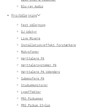
Blu-ray Audio
Pro/Udlejning
Fest Udlejning
DJ Udstyr
Live Mixere
Installation/effekt forstærkere
Mikrofoner
Højttalere PA
Højttalersystemer PA
Højttalere PA Udendørs
Subwoofere PA
Studiemonitorer
Lyseffekter
PRO Pickupper
PRO Pickup Stylus