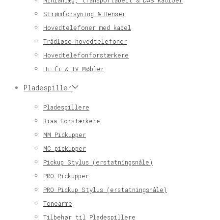
Minianlæg, transportabelt & DAB Radioer
Strømforsyning & Renser
Hovedtelefoner med kabel
Trådløse hovedtelefoner
Hovedtelefonforstærkere
Hi-fi & TV Møbler
Pladespiller
Pladespillere
Riaa Forstærkere
MM Pickupper
MC pickupper
Pickup Stylus (erstatningsnåle)
PRO Pickupper
PRO Pickup Stylus (erstatningsnåle)
Tonearme
Tilbehør til Pladespillere