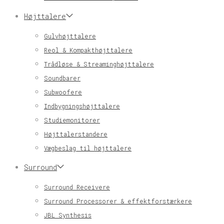
Højttalere
Gulvhøjttalere
Reol & Kompakthøjttalere
Trådløse & Streaminghøjttalere
Soundbarer
Subwoofere
Indbygningshøjttalere
Studiemonitorer
Højttalerstandere
Vægbeslag til højttalere
Surround
Surround Receivere
Surround Processorer & effektforstærkere
JBL Synthesis