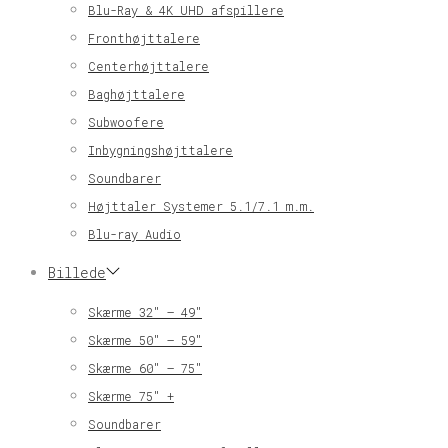
Blu-Ray & 4K UHD afspillere
Fronthøjttalere
Centerhøjttalere
Baghøjttalere
Subwoofere
Inbygningshøjttalere
Soundbarer
Højttaler Systemer 5.1/7.1 m.m.
Blu-ray Audio
Billede
Skærme 32″ – 49″
Skærme 50″ – 59″
Skærme 60″ – 75″
Skærme 75″ +
Soundbarer