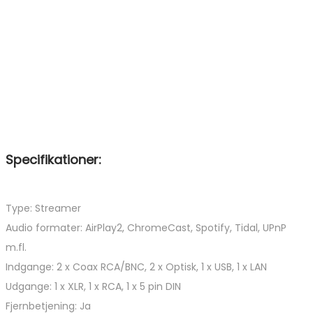
Specifikationer:
Type: Streamer
Audio formater: AirPlay2, ChromeCast, Spotify, Tidal, UPnP
m.fl.
Indgange: 2 x Coax RCA/BNC, 2 x Optisk, 1 x USB, 1 x LAN
Udgange: 1 x XLR, 1 x RCA, 1 x 5 pin DIN
Fjernbetjening: Ja