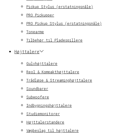
Pickup Stylus (erstatningsnåle)
PRO Pickupper
PRO Pickup Stylus (erstatningsnåle)
Tonearme
Tilbehør til Pladespillere
Højttalere
Gulvhøjttalere
Reol & Kompakthøjttalere
Trådløse & Streaminghøjttalere
Soundbarer
Subwoofere
Indbygningshøjttalere
Studiemonitorer
Højttalerstandere
Vægbeslag til højttalere