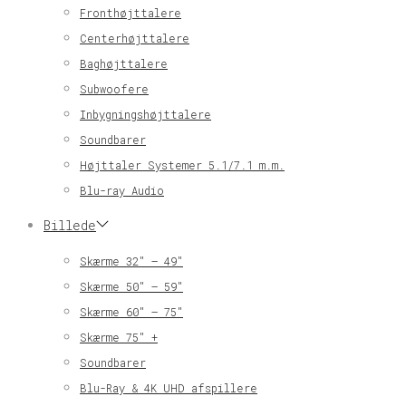
Fronthøjttalere
Centerhøjttalere
Baghøjttalere
Subwoofere
Inbygningshøjttalere
Soundbarer
Højttaler Systemer 5.1/7.1 m.m.
Blu-ray Audio
Billede
Skærme 32″ – 49″
Skærme 50″ – 59″
Skærme 60″ – 75″
Skærme 75″ +
Soundbarer
Blu-Ray & 4K UHD afspillere