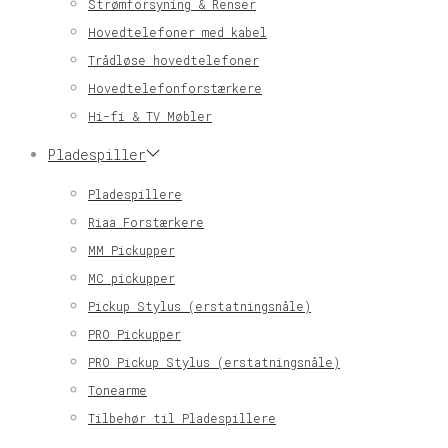
Strømforsyning & Renser
Hovedtelefoner med kabel
Trådløse hovedtelefoner
Hovedtelefonforstærkere
Hi-fi & TV Møbler
Pladespiller
Pladespillere
Riaa Forstærkere
MM Pickupper
MC pickupper
Pickup Stylus (erstatningsnåle)
PRO Pickupper
PRO Pickup Stylus (erstatningsnåle)
Tonearme
Tilbehør til Pladespillere