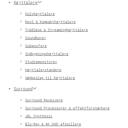
Højttalere
Gulvhøjttalere
Reol & Kompakthøjttalere
Trådløse & Streaminghøjttalere
Soundbarer
Subwoofere
Indbygningshøjttalere
Studiemonitorer
Højttalerstandere
Vægbeslag til højttalere
Surround
Surround Receivere
Surround Processorer & effektforstærkere
JBL Synthesis
Blu-Ray & 4K UHD afspillere