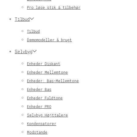
Pro løse stik & tilbehør
Tilbud
Tilbud
Demomodeller & brugt
Selvbyg
Enheder Diskant
Enheder Mellemtone
Enheder: Bas-Mellemtone
Enheder Bas
Enheder Fuldtone
Enheder PRO
Selvbyg Højttalere
Kondensatorer
Modstande