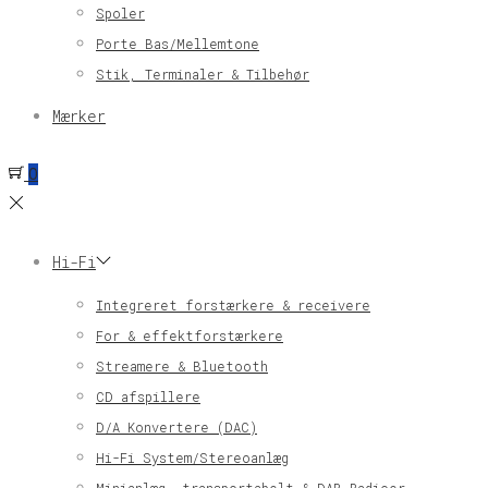
Spoler
Porte Bas/Mellemtone
Stik, Terminaler & Tilbehør
Mærker
0
Hi-Fi
Integreret forstærkere & receivere
For & effektforstærkere
Streamere & Bluetooth
CD afspillere
D/A Konvertere (DAC)
Hi-Fi System/Stereoanlæg