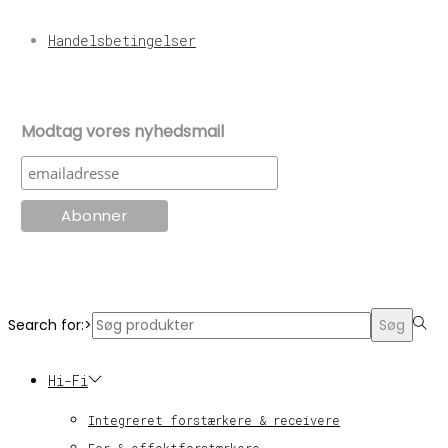
Handelsbetingelser
Modtag vores nyhedsmail
© KT Radio -2024
Search for:>
Søg
Hi-Fi
Integreret forstærkere & receivere
For & effektforstærkere