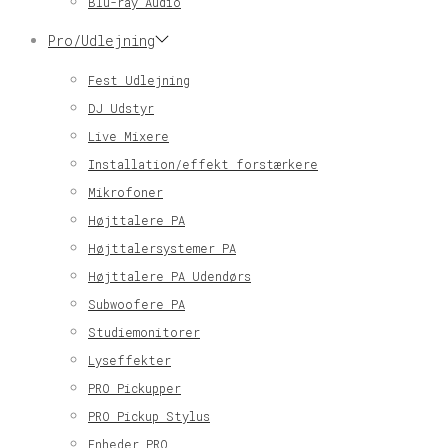
Blu-ray Audio
Pro/Udlejning
Fest Udlejning
DJ Udstyr
Live Mixere
Installation/effekt forstærkere
Mikrofoner
Højttalere PA
Højttalersystemer PA
Højttalere PA Udendørs
Subwoofere PA
Studiemonitorer
Lyseffekter
PRO Pickupper
PRO Pickup Stylus
Enheder PRO