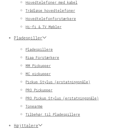
Hovedtelefoner med kabel
Trådløse hovedtelefoner
Hovedtelefonforstærkere
Hi-fi & TV Møbler
Pladespiller
Pladespillere
Riaa Forstærkere
MM Pickupper
MC pickupper
Pickup Stylus (erstatningsnåle)
PRO Pickupper
PRO Pickup Stylus (erstatningsnåle)
Tonearme
Tilbehør til Pladespillere
Højttalere