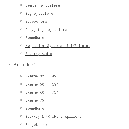
Centerhøjttalere
Baghøjttalere
Subwoofere
Inbygningshøjttalere
Soundbarer
Højttaler Systemer 5.1/7.1 m.m.
Blu-ray Audio
Billede
Skærme 32″ – 49″
Skærme 50″ – 59″
Skærme 60″ – 75″
Skærme 75″ +
Soundbarer
Blu-Ray & 4K UHD afspillere
Projektorer