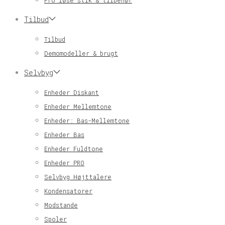
Pro løse stik & tilbehør
Tilbud
Tilbud
Demomodeller & brugt
Selvbyg
Enheder Diskant
Enheder Mellemtone
Enheder: Bas-Mellemtone
Enheder Bas
Enheder Fuldtone
Enheder PRO
Selvbyg Højttalere
Kondensatorer
Modstande
Spoler