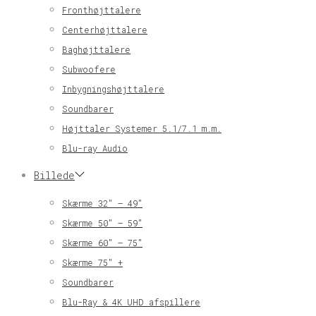
Fronthøjttalere
Centerhøjttalere
Baghøjttalere
Subwoofere
Inbygningshøjttalere
Soundbarer
Højttaler Systemer 5.1/7.1 m.m.
Blu-ray Audio
Billede
Skærme 32″ – 49″
Skærme 50″ – 59″
Skærme 60″ – 75″
Skærme 75″ +
Soundbarer
Blu-Ray & 4K UHD afspillere