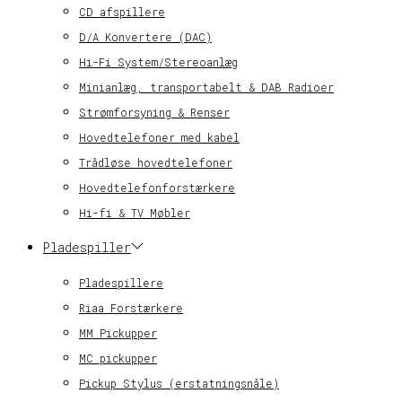
CD afspillere
D/A Konvertere (DAC)
Hi-Fi System/Stereoanlæg
Minianlæg, transportabelt & DAB Radioer
Strømforsyning & Renser
Hovedtelefoner med kabel
Trådløse hovedtelefoner
Hovedtelefonforstærkere
Hi-fi & TV Møbler
Pladespiller
Pladespillere
Riaa Forstærkere
MM Pickupper
MC pickupper
Pickup Stylus (erstatningsnåle)