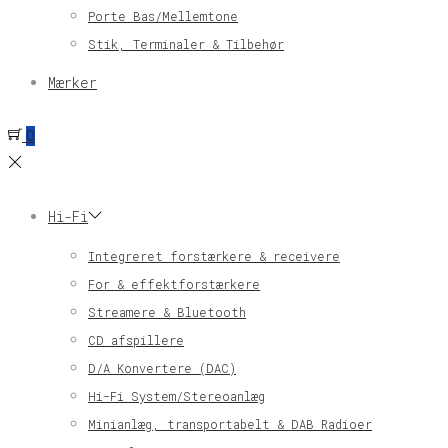
Porte Bas/Mellemtone
Stik, Terminaler & Tilbehør
Mærker
0
Hi-Fi
Integreret forstærkere & receivere
For & effektforstærkere
Streamere & Bluetooth
CD afspillere
D/A Konvertere (DAC)
Hi-Fi System/Stereoanlæg
Minianlæg, transportabelt & DAB Radioer