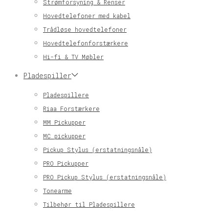
Strømforsyning & Renser
Hovedtelefoner med kabel
Trådløse hovedtelefoner
Hovedtelefonforstærkere
Hi-fi & TV Møbler
Pladespiller
Pladespillere
Riaa Forstærkere
MM Pickupper
MC pickupper
Pickup Stylus (erstatningsnåle)
PRO Pickupper
PRO Pickup Stylus (erstatningsnåle)
Tonearme
Tilbehør til Pladespillere