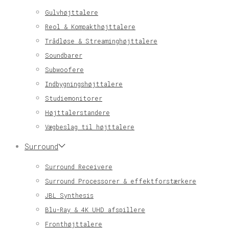
Gulvhøjttalere
Reol & Kompakthøjttalere
Trådløse & Streaminghøjttalere
Soundbarer
Subwoofere
Indbygningshøjttalere
Studiemonitorer
Højttalerstandere
Vægbeslag til højttalere
Surround
Surround Receivere
Surround Processorer & effektforstærkere
JBL Synthesis
Blu-Ray & 4K UHD afspillere
Fronthøjttalere