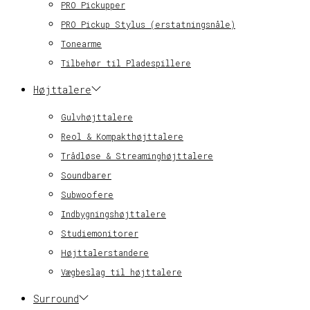
PRO Pickupper
PRO Pickup Stylus (erstatningsnåle)
Tonearme
Tilbehør til Pladespillere
Højttalere
Gulvhøjttalere
Reol & Kompakthøjttalere
Trådløse & Streaminghøjttalere
Soundbarer
Subwoofere
Indbygningshøjttalere
Studiemonitorer
Højttalerstandere
Vægbeslag til højttalere
Surround