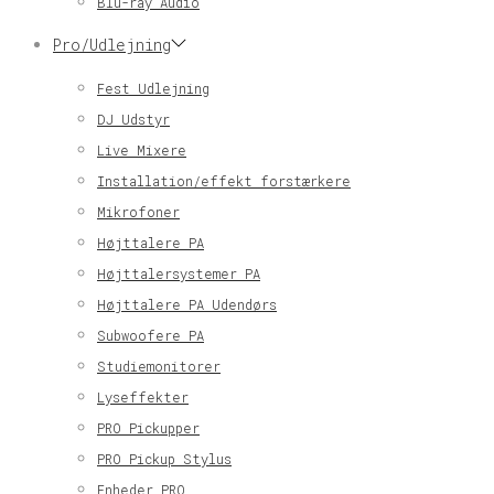
Blu-ray Audio
Pro/Udlejning
Fest Udlejning
DJ Udstyr
Live Mixere
Installation/effekt forstærkere
Mikrofoner
Højttalere PA
Højttalersystemer PA
Højttalere PA Udendørs
Subwoofere PA
Studiemonitorer
Lyseffekter
PRO Pickupper
PRO Pickup Stylus
Enheder PRO