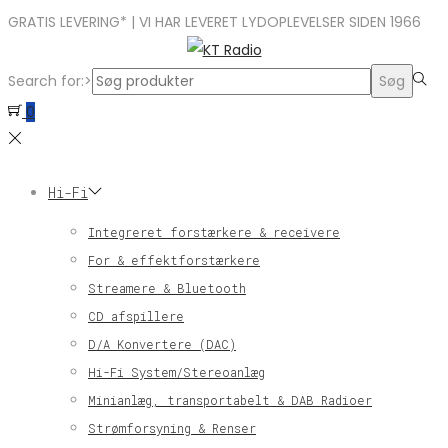
GRATIS LEVERING* | VI HAR LEVERET LYDOPLEVELSER SIDEN 1966
Search for:>
Søg
0
Hi-Fi
Integreret forstærkere & receivere
For & effektforstærkere
Streamere & Bluetooth
CD afspillere
D/A Konvertere (DAC)
Hi-Fi System/Stereoanlæg
Minianlæg, transportabelt & DAB Radioer
Strømforsyning & Renser