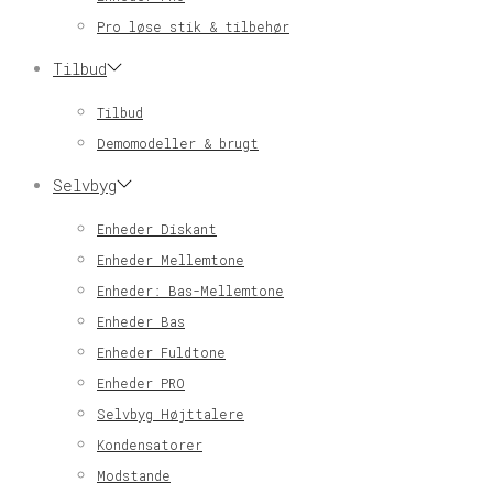
Pro løse stik & tilbehør
Tilbud
Tilbud
Demomodeller & brugt
Selvbyg
Enheder Diskant
Enheder Mellemtone
Enheder: Bas-Mellemtone
Enheder Bas
Enheder Fuldtone
Enheder PRO
Selvbyg Højttalere
Kondensatorer
Modstande