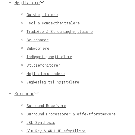
Højttalere
Gulvhøjttalere
Reol & Kompakthøjttalere
Trådløse & Streaminghøjttalere
Soundbarer
Subwoofere
Indbygningshøjttalere
Studiemonitorer
Højttalerstandere
Vægbeslag til højttalere
Surround
Surround Receivere
Surround Processorer & effektforstærkere
JBL Synthesis
Blu-Ray & 4K UHD afspillere