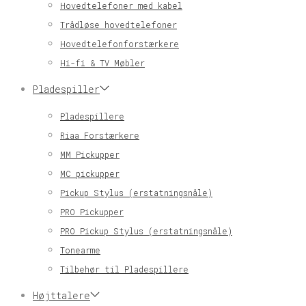
Hovedtelefoner med kabel
Trådløse hovedtelefoner
Hovedtelefonforstærkere
Hi-fi & TV Møbler
Pladespiller
Pladespillere
Riaa Forstærkere
MM Pickupper
MC pickupper
Pickup Stylus (erstatningsnåle)
PRO Pickupper
PRO Pickup Stylus (erstatningsnåle)
Tonearme
Tilbehør til Pladespillere
Højttalere