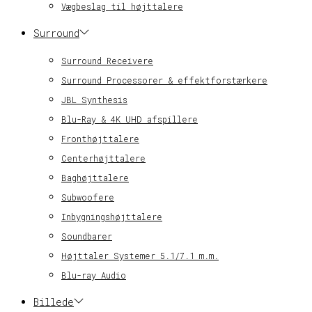
Vægbeslag til højttalere
Surround
Surround Receivere
Surround Processorer & effektforstærkere
JBL Synthesis
Blu-Ray & 4K UHD afspillere
Fronthøjttalere
Centerhøjttalere
Baghøjttalere
Subwoofere
Inbygningshøjttalere
Soundbarer
Højttaler Systemer 5.1/7.1 m.m.
Blu-ray Audio
Billede