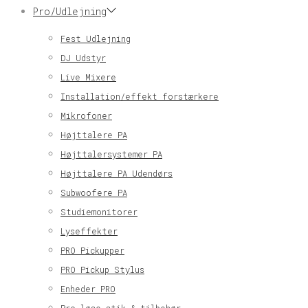
Pro/Udlejning
Fest Udlejning
DJ Udstyr
Live Mixere
Installation/effekt forstærkere
Mikrofoner
Højttalere PA
Højttalersystemer PA
Højttalere PA Udendørs
Subwoofere PA
Studiemonitorer
Lyseffekter
PRO Pickupper
PRO Pickup Stylus
Enheder PRO