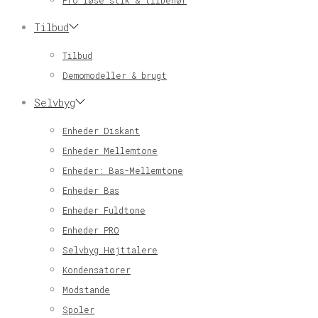
Pro løse stik & tilbehør
Tilbud
Tilbud
Demomodeller & brugt
Selvbyg
Enheder Diskant
Enheder Mellemtone
Enheder: Bas-Mellemtone
Enheder Bas
Enheder Fuldtone
Enheder PRO
Selvbyg Højttalere
Kondensatorer
Modstande
Spoler