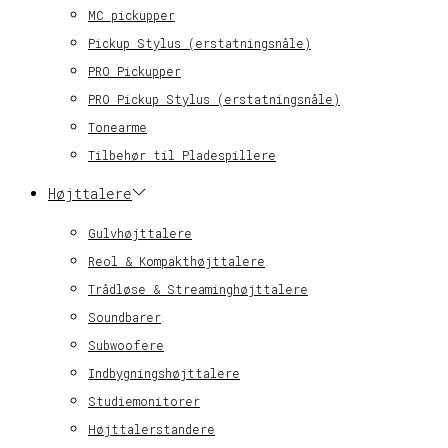
MC pickupper
Pickup Stylus (erstatningsnåle)
PRO Pickupper
PRO Pickup Stylus (erstatningsnåle)
Tonearme
Tilbehør til Pladespillere
Højttalere
Gulvhøjttalere
Reol & Kompakthøjttalere
Trådløse & Streaminghøjttalere
Soundbarer
Subwoofere
Indbygningshøjttalere
Studiemonitorer
Højttalerstandere