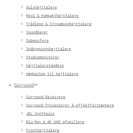
Gulvhøjttalere
Reol & Kompakthøjttalere
Trådløse & Streaminghøjttalere
Soundbarer
Subwoofere
Indbygningshøjttalere
Studiemonitorer
Højttalerstandere
Vægbeslag til højttalere
Surround
Surround Receivere
Surround Processorer & effektforstærkere
JBL Synthesis
Blu-Ray & 4K UHD afspillere
Fronthøjttalere