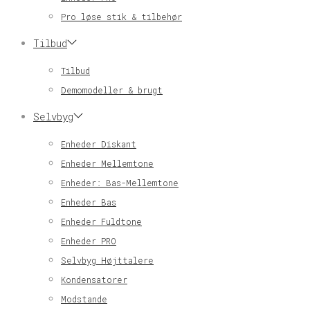
Pro løse stik & tilbehør
Tilbud
Tilbud
Demomodeller & brugt
Selvbyg
Enheder Diskant
Enheder Mellemtone
Enheder: Bas-Mellemtone
Enheder Bas
Enheder Fuldtone
Enheder PRO
Selvbyg Højttalere
Kondensatorer
Modstande