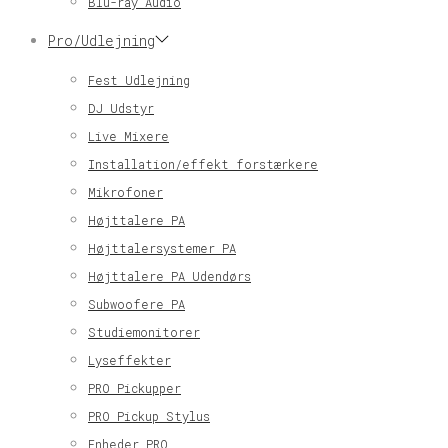
Blu-ray Audio
Pro/Udlejning
Fest Udlejning
DJ Udstyr
Live Mixere
Installation/effekt forstærkere
Mikrofoner
Højttalere PA
Højttalersystemer PA
Højttalere PA Udendørs
Subwoofere PA
Studiemonitorer
Lyseffekter
PRO Pickupper
PRO Pickup Stylus
Enheder PRO