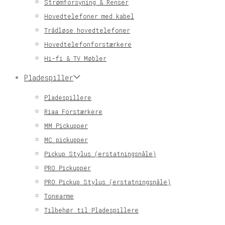
Strømforsyning & Renser
Hovedtelefoner med kabel
Trådløse hovedtelefoner
Hovedtelefonforstærkere
Hi-fi & TV Møbler
Pladespiller
Pladespillere
Riaa Forstærkere
MM Pickupper
MC pickupper
Pickup Stylus (erstatningsnåle)
PRO Pickupper
PRO Pickup Stylus (erstatningsnåle)
Tonearme
Tilbehør til Pladespillere