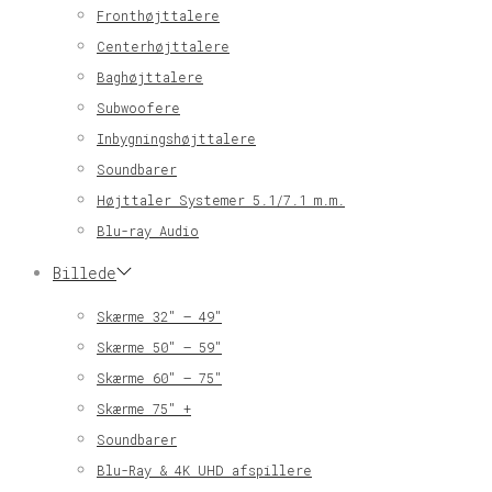
Fronthøjttalere
Centerhøjttalere
Baghøjttalere
Subwoofere
Inbygningshøjttalere
Soundbarer
Højttaler Systemer 5.1/7.1 m.m.
Blu-ray Audio
Billede
Skærme 32″ – 49″
Skærme 50″ – 59″
Skærme 60″ – 75″
Skærme 75″ +
Soundbarer
Blu-Ray & 4K UHD afspillere