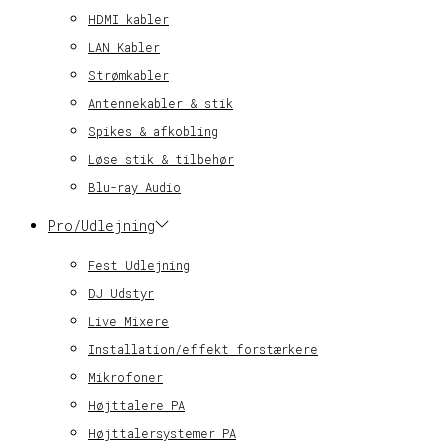
HDMI kabler
LAN Kabler
Strømkabler
Antennekabler & stik
Spikes & afkobling
Løse stik & tilbehør
Blu-ray Audio
Pro/Udlejning
Fest Udlejning
DJ Udstyr
Live Mixere
Installation/effekt forstærkere
Mikrofoner
Højttalere PA
Højttalersystemer PA