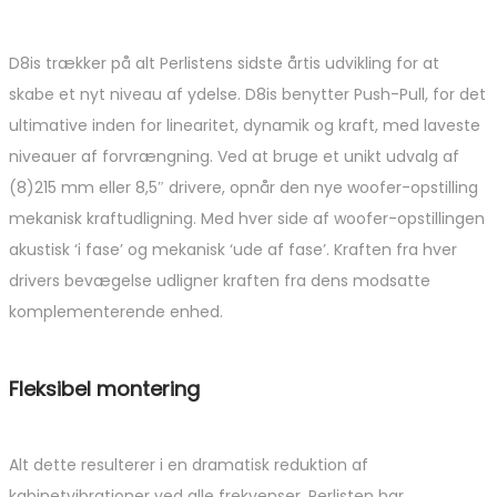
D8is trækker på alt Perlistens sidste årtis udvikling for at
skabe et nyt niveau af ydelse. D8is benytter Push-Pull, for det
ultimative inden for linearitet, dynamik og kraft, med laveste
niveauer af forvrængning. Ved at bruge et unikt udvalg af
(8)215 mm eller 8,5″ drivere, opnår den nye woofer-opstilling
mekanisk kraftudligning. Med hver side af woofer-opstillingen
akustisk ‘i fase’ og mekanisk ‘ude af fase’. Kraften fra hver
drivers bevægelse udligner kraften fra dens modsatte
komplementerende enhed.
Fleksibel montering
Alt dette resulterer i en dramatisk reduktion af
kabinetvibrationer ved alle frekvenser. Perlisten har