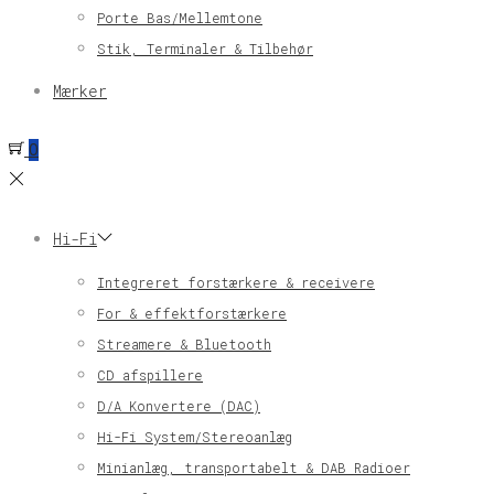
Porte Bas/Mellemtone
Stik, Terminaler & Tilbehør
Mærker
0
Hi-Fi
Integreret forstærkere & receivere
For & effektforstærkere
Streamere & Bluetooth
CD afspillere
D/A Konvertere (DAC)
Hi-Fi System/Stereoanlæg
Minianlæg, transportabelt & DAB Radioer