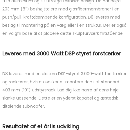
fuld aluminium og sit utrolige tekniske design. D8 har højre
203 mm (8″) bashøjttalere med glasfibermembraner i en
push/pull-kraftdæmpende konfiguration. D8 leveres med
beslag til montering på en væg eller i en struktur. Der er også
en valgfri base til at placere dette skulpturværk fritstående.
Leveres med 3000 Watt DSP styret forstærker
D8 leveres med en ekstern DSP-styret 3.000-watt forstærker
og rack-ører, hvis du ønsker at montere den i et standard
403 mm (19″) udstyrsrack. Lad dig ikke narre af dens høje,
slanke udseende. Dette er en yderst kapabel og æstetisk
tiltalende subwoofer.
Resultatet af et årtis udvikling