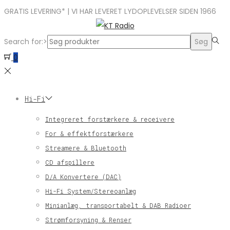
GRATIS LEVERING* | VI HAR LEVERET LYDOPLEVELSER SIDEN 1966
Search for:>
Søg
0
Hi-Fi
Integreret forstærkere & receivere
For & effektforstærkere
Streamere & Bluetooth
CD afspillere
D/A Konvertere (DAC)
Hi-Fi System/Stereoanlæg
Minianlæg, transportabelt & DAB Radioer
Strømforsyning & Renser