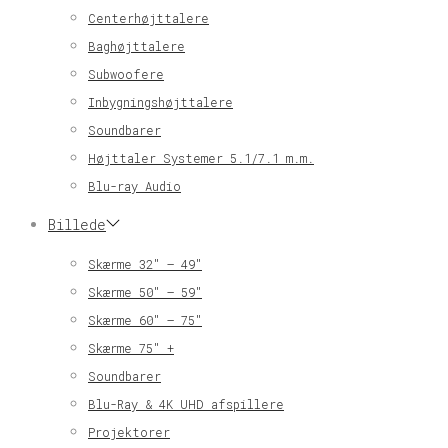
Centerhøjttalere
Baghøjttalere
Subwoofere
Inbygningshøjttalere
Soundbarer
Højttaler Systemer 5.1/7.1 m.m.
Blu-ray Audio
Billede
Skærme 32″ – 49″
Skærme 50″ – 59″
Skærme 60″ – 75″
Skærme 75″ +
Soundbarer
Blu-Ray & 4K UHD afspillere
Projektorer