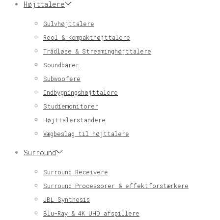
Højttalere
Gulvhøjttalere
Reol & Kompakthøjttalere
Trådløse & Streaminghøjttalere
Soundbarer
Subwoofere
Indbygningshøjttalere
Studiemonitorer
Højttalerstandere
Vægbeslag til højttalere
Surround
Surround Receivere
Surround Processorer & effektforstærkere
JBL Synthesis
Blu-Ray & 4K UHD afspillere