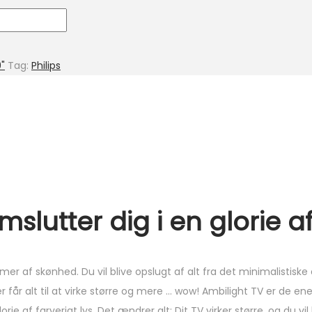
"
Tag:
Philips
slutter dig i en glorie af
r af skønhed. Du vil blive opslugt af alt fra det minimalistiske d
får alt til at virke større og mere … wow! Ambilight TV er de e
ie af farverigt lys. Det ændrer alt: Dit TV virker større, og du vil 