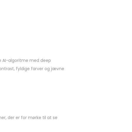
. En AI-algoritme med deep
ontrast, fyldige farver og jævne
r, der er for mørke til at se