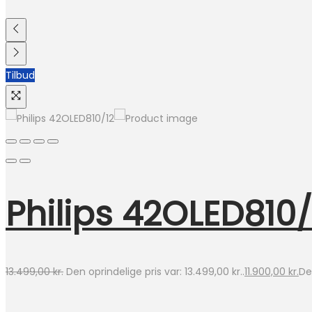
Tilbud
Philips 42OLED810/
13.499,00
kr.
Den oprindelige pris var: 13.499,00 kr..
11.900,00
kr.
Den