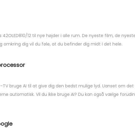
42OLED810/12 til nye højder i alle rum. De nyeste film, de nyeste 
mkring dig vil du føle, at du befinder dig midt i det hele.
-processor
-TV bruge AI til at give dig den bedst mulige lyd. Uanset om de
ngerne automatisk. Vil du ikke bruge AI? Du kan også vælge forud
oogle