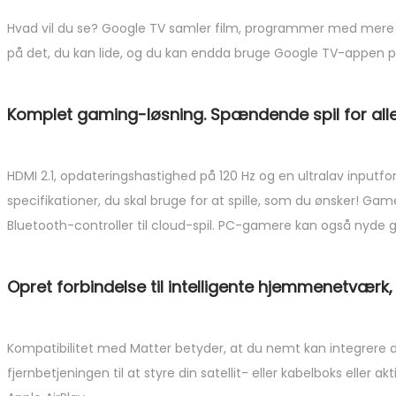
Hvad vil du se? Google TV samler film, programmer med mere fr
på det, du kan lide, og du kan endda bruge Google TV-appen på d
Komplet gaming-løsning. Spændende spil for al
HDMI 2.1, opdateringshastighed på 120 Hz og en ultralav inputfors
specifikationer, du skal bruge for at spille, som du ønsker! Game
Bluetooth-controller til cloud-spil. PC-gamere kan også nyde g
Opret forbindelse til intelligente hjemmenetvæ
Kompatibilitet med Matter betyder, at du nemt kan integrere 
fjernbetjeningen til at styre din satellit- eller kabelboks elle