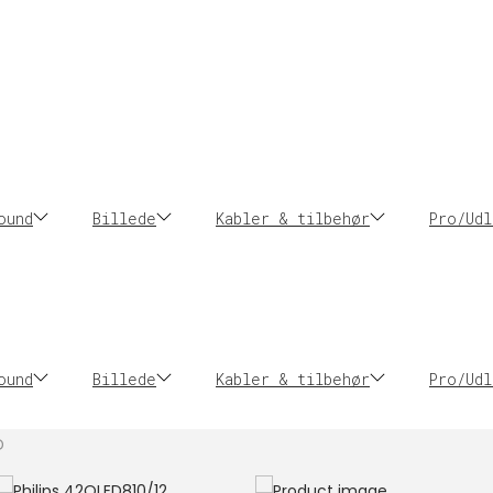
ound
Billede
Kabler & tilbehør
Pro/Udl
ound
Billede
Kabler & tilbehør
Pro/Udl
D