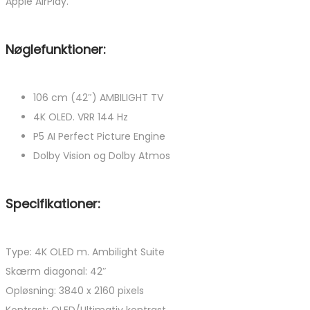
Apple AirPlay.
Nøglefunktioner:
106 cm (42″) AMBILIGHT TV
4K OLED. VRR 144 Hz
P5 AI Perfect Picture Engine
Dolby Vision og Dolby Atmos
Specifikationer:
Type: 4K OLED m. Ambilight Suite
Skærm diagonal: 42″
Opløsning: 3840 x 2160 pixels
Kontrast: OLED/Ultimativ kontrast