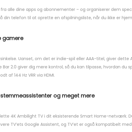
a alle dine apps og abonnementer – og organiserer dem specielt 
in telefon til at oprette en afspilningsliste, når du ikke er hj
le gamere
inkelse. Uanset, om det er indie-spil eller AAA-titel, giver dette
 Bar 2.0 giver dig mere kontrol, så du kan tilpasse, hvordan du spil
odt af 144 Hz VRR via HDMI.
rk, stemmeassistenter og meget mere
dette 4K Ambilight TV i dit eksisterende Smart Home-netværk. 
r aktivere TV’ets Google Assistent, og TV’et er også kompatibelt 