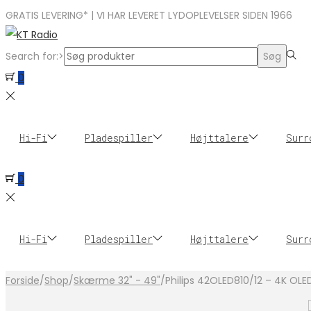
GRATIS LEVERING* | VI HAR LEVERET LYDOPLEVELSER SIDEN 1966
Search for:>
Søg
0
Hi-Fi
Pladespiller
Højttalere
Surr
0
Hi-Fi
Pladespiller
Højttalere
Surr
Forside
/
Shop
/
Skærme 32" - 49"
/
Philips 42OLED810/12 – 4K OLE