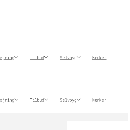
ejning
Tilbud
Selvbyg
Mærker
ejning
Tilbud
Selvbyg
Mærker