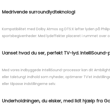
Medrivende surroundlydteknologi
Kompatibilitet med Dolby Atmos og DTS:X løfter lyden på Philips 
sportsbegivenheder: Med lydeffekter placeret i rummet over og o
Uanset hvad du ser, perfekt TV-lyd. IntelliSound
Med vores indbyggede IntelliSound-processor kan dit Ambilight
eller taletungt indhold som nyheder, optimerer TV’et indstilli
eller tilpasse indstillingerne selv.
Underholdningen, du elsker, med lidt hjælp fra G