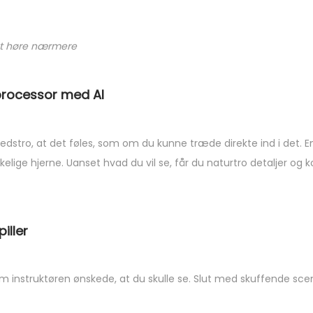
 at høre nærmere
processor med AI
lighedstro, at det føles, som om du kunne træde direkte ind i det
lige hjerne. Uanset hvad du vil se, får du naturtro detaljer og k
iller
om instruktøren ønskede, at du skulle se. Slut med skuffende scene