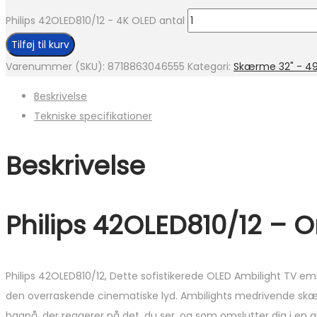
Philips 42OLED810/12 - 4K OLED antal
Tilføj til kurv
Varenummer (SKU):
8718863046555
Kategori:
Skærme 32" - 49
Beskrivelse
Tekniske specifikationer
Beskrivelse
Philips 42OLED810/12 – Om
Philips 42OLED810/12, Dette sofistikerede OLED Ambilight TV emme
den overraskende cinematiske lyd. Ambilights medrivende skær 
bagpå, der reagerer på det, du ser, og som omslutter dig i en glor