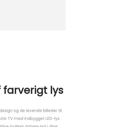
 farverigt lys
esign og de levende billeder til
neste TV med indbygget LED-lys
blive trukket dybere ind i dine