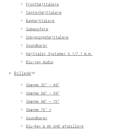
Fronthøjttalere
Centerhøjttalere
Baghøjttalere
Subwoofere
Inbygningshøjttalere
Soundbarer
Højttaler Systemer 5.1/7.1 m.m.
Blu-ray Audio
Billede
Skærme 32″ – 49″
Skærme 50″ – 59″
Skærme 60″ – 75″
Skærme 75″ +
Soundbarer
Blu-Ray & 4K UHD afspillere