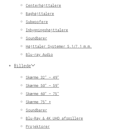
Centerhøjttalere
Baghøjttalere
Subwoofere
Inbygningshøjttalere
Soundbarer
Højttaler Systemer 5.1/7.1 m.m.
Blu-ray Audio
Billede
Skærme 32″ – 49″
Skærme 50″ – 59″
Skærme 60″ – 75″
Skærme 75″ +
Soundbarer
Blu-Ray & 4K UHD afspillere
Projektorer