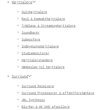
Højttalere
Gulvhøjttalere
Reol & Kompakthøjttalere
Trådløse & Streaminghøjttalere
Soundbarer
Subwoofere
Indbygningshøjttalere
Studiemonitorer
Højttalerstandere
Vægbeslag til højttalere
Surround
Surround Receivere
Surround Processorer & effektforstærkere
JBL Synthesis
Blu-Ray & 4K UHD afspillere