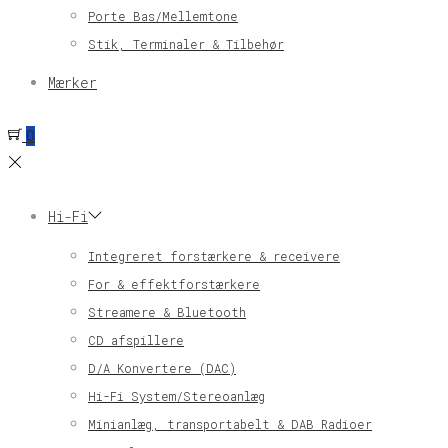
Porte Bas/Mellemtone
Stik, Terminaler & Tilbehør
Mærker
0
Hi-Fi
Integreret forstærkere & receivere
For & effektforstærkere
Streamere & Bluetooth
CD afspillere
D/A Konvertere (DAC)
Hi-Fi System/Stereoanlæg
Minianlæg, transportabelt & DAB Radioer