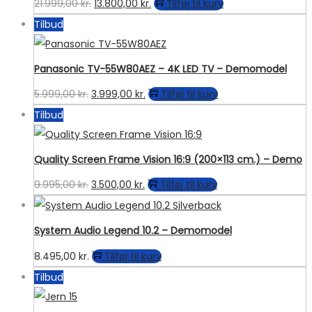
Den
Den
21.999,00
kr.
13.800,00
kr.
Tilføj til kurv
Mulighederne
oprindelige
aktuelle
Tilbud
kan
pris
pris
vælges
var:
er:
på
Panasonic TV-55W80AEZ – 4K LED TV – Demomodel
21.999,00 kr..
13.800,00 kr..
varesiden
Den
Den
5.999,00
kr.
3.999,00
kr.
Tilføj til kurv
oprindelige
aktuelle
Tilbud
pris
pris
var:
er:
Quality Screen Frame Vision 16:9 (200×113 cm.) – Demo
5.999,00 kr..
3.999,00 kr..
Den
Den
9.995,00
kr.
3.500,00
kr.
Tilføj til kurv
oprindelige
aktuelle
pris
pris
System Audio Legend 10.2 – Demomodel
var:
er:
8.495,00
kr.
Tilføj til kurv
9.995,00 kr..
3.500,00 kr..
Tilbud