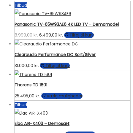
Tilbud
Panasonic TV-65W93AE6 4K LED TV – Demomodel
Den
Den
8.999,00
kr.
6.499,00
kr.
Tilføj til kurv
oprindelige
aktuelle
pris
pris
Clearaudio Performance DC Sort/Silver
var:
er:
31.000,00
kr.
Tilføj til kurv
8.999,00 kr..
6.499,00 kr..
Thorens TD 1601
Dette
25.495,00
kr.
Vælg muligheder
vare
Tilbud
har
flere
Elac AIR-X403 – Demosæt
varianter.