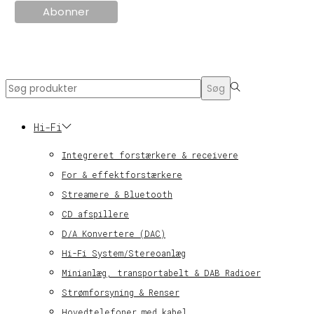
© KT Radio -2024
Search
Søg
for:>
Hi-Fi
Integreret forstærkere & receivere
For & effektforstærkere
Streamere & Bluetooth
CD afspillere
D/A Konvertere (DAC)
Hi-Fi System/Stereoanlæg
Minianlæg, transportabelt & DAB Radioer
Strømforsyning & Renser
Hovedtelefoner med kabel