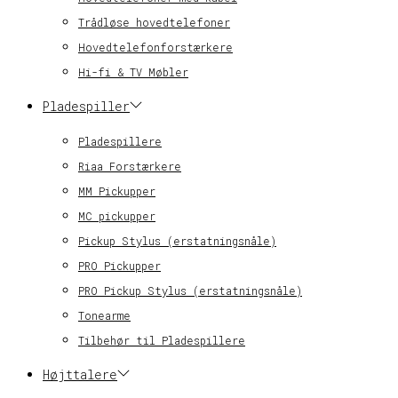
Trådløse hovedtelefoner
Hovedtelefonforstærkere
Hi-fi & TV Møbler
Pladespiller
Pladespillere
Riaa Forstærkere
MM Pickupper
MC pickupper
Pickup Stylus (erstatningsnåle)
PRO Pickupper
PRO Pickup Stylus (erstatningsnåle)
Tonearme
Tilbehør til Pladespillere
Højttalere