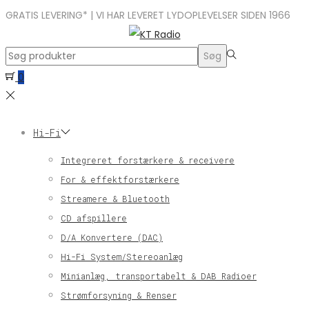
GRATIS LEVERING* | VI HAR LEVERET LYDOPLEVELSER SIDEN 1966
Search
Søg
for:>
0
Hi-Fi
Integreret forstærkere & receivere
For & effektforstærkere
Streamere & Bluetooth
CD afspillere
D/A Konvertere (DAC)
Hi-Fi System/Stereoanlæg
Minianlæg, transportabelt & DAB Radioer
Strømforsyning & Renser