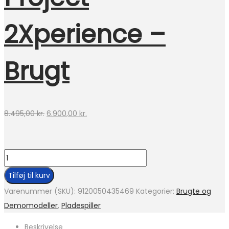
2Xperience –
Brugt
Den
Den
8.495,00
kr.
6.900,00
kr.
oprindelige
aktuelle
pris
pris
Project
var:
er:
2Xperience
8.495,00 kr..
6.900,00 kr..
Tilføj til kurv
-
Varenummer (SKU):
9120050435469
Kategorier:
Brugte og
Brugt
Demomodeller
,
Pladespiller
antal
Beskrivelse