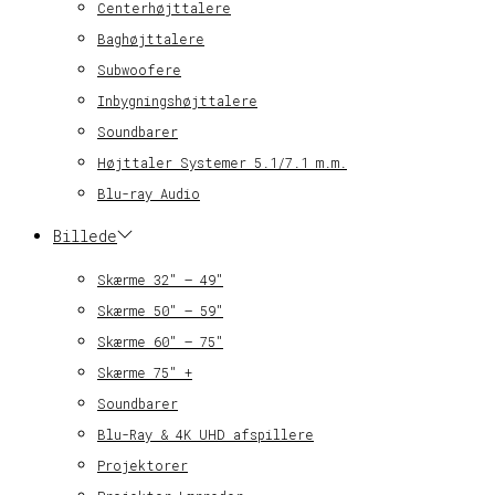
Centerhøjttalere
Baghøjttalere
Subwoofere
Inbygningshøjttalere
Soundbarer
Højttaler Systemer 5.1/7.1 m.m.
Blu-ray Audio
Billede
Skærme 32″ – 49″
Skærme 50″ – 59″
Skærme 60″ – 75″
Skærme 75″ +
Soundbarer
Blu-Ray & 4K UHD afspillere
Projektorer