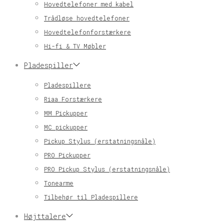
Hovedtelefoner med kabel
Trådløse hovedtelefoner
Hovedtelefonforstærkere
Hi-fi & TV Møbler
Pladespiller
Pladespillere
Riaa Forstærkere
MM Pickupper
MC pickupper
Pickup Stylus (erstatningsnåle)
PRO Pickupper
PRO Pickup Stylus (erstatningsnåle)
Tonearme
Tilbehør til Pladespillere
Højttalere