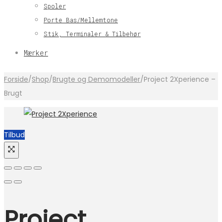
Spoler
Porte Bas/Mellemtone
Stik, Terminaler & Tilbehør
Mærker
Forside
/
Shop
/
Brugte og Demomodeller
/
Project 2Xperience –
Brugt
Tilbud
Project