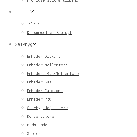
Pro løse stik & tilbehør
Tilbud
Tilbud
Demomodeller & brugt
Selvbyg
Enheder Diskant
Enheder Mellemtone
Enheder: Bas-Mellemtone
Enheder Bas
Enheder Fuldtone
Enheder PRO
Selvbyg Højttalere
Kondensatorer
Modstande
Spoler