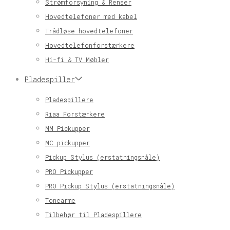
Strømforsyning & Renser
Hovedtelefoner med kabel
Trådløse hovedtelefoner
Hovedtelefonforstærkere
Hi-fi & TV Møbler
Pladespiller
Pladespillere
Riaa Forstærkere
MM Pickupper
MC pickupper
Pickup Stylus (erstatningsnåle)
PRO Pickupper
PRO Pickup Stylus (erstatningsnåle)
Tonearme
Tilbehør til Pladespillere