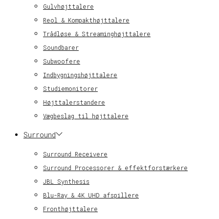
Gulvhøjttalere
Reol & Kompakthøjttalere
Trådløse & Streaminghøjttalere
Soundbarer
Subwoofere
Indbygningshøjttalere
Studiemonitorer
Højttalerstandere
Vægbeslag til højttalere
Surround
Surround Receivere
Surround Processorer & effektforstærkere
JBL Synthesis
Blu-Ray & 4K UHD afspillere
Fronthøjttalere