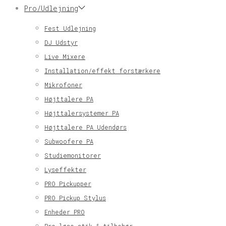
Pro/Udlejning
Fest Udlejning
DJ Udstyr
Live Mixere
Installation/effekt forstærkere
Mikrofoner
Højttalere PA
Højttalersystemer PA
Højttalere PA Udendørs
Subwoofere PA
Studiemonitorer
Lyseffekter
PRO Pickupper
PRO Pickup Stylus
Enheder PRO