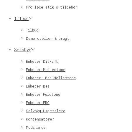
Pro løse stik & tilbehør
Tilbud
Tilbud
Demomodeller & brugt
Selvbyg
Enheder Diskant
Enheder Mellemtone
Enheder: Bas-Mellemtone
Enheder Bas
Enheder Fuldtone
Enheder PRO
Selvbyg Højttalere
Kondensatorer
Modstande