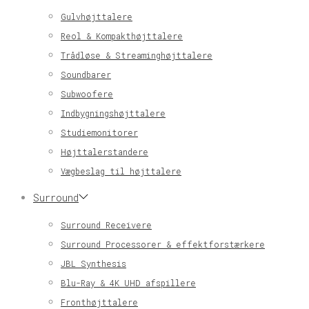
Gulvhøjttalere
Reol & Kompakthøjttalere
Trådløse & Streaminghøjttalere
Soundbarer
Subwoofere
Indbygningshøjttalere
Studiemonitorer
Højttalerstandere
Vægbeslag til højttalere
Surround
Surround Receivere
Surround Processorer & effektforstærkere
JBL Synthesis
Blu-Ray & 4K UHD afspillere
Fronthøjttalere