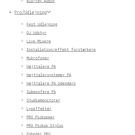
Blu-ray Audio
Pro/Udlejning
Fest Udlejning
DJ Udstyr
Live Mixere
Installation/effekt forstærkere
Mikrofoner
Højttalere PA
Højttalersystemer PA
Højttalere PA Udendørs
Subwoofere PA
Studiemonitorer
Lyseffekter
PRO Pickupper
PRO Pickup Stylus
Enheder PRO