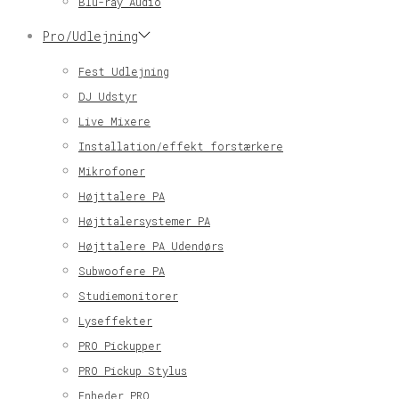
Blu-ray Audio
Pro/Udlejning
Fest Udlejning
DJ Udstyr
Live Mixere
Installation/effekt forstærkere
Mikrofoner
Højttalere PA
Højttalersystemer PA
Højttalere PA Udendørs
Subwoofere PA
Studiemonitorer
Lyseffekter
PRO Pickupper
PRO Pickup Stylus
Enheder PRO