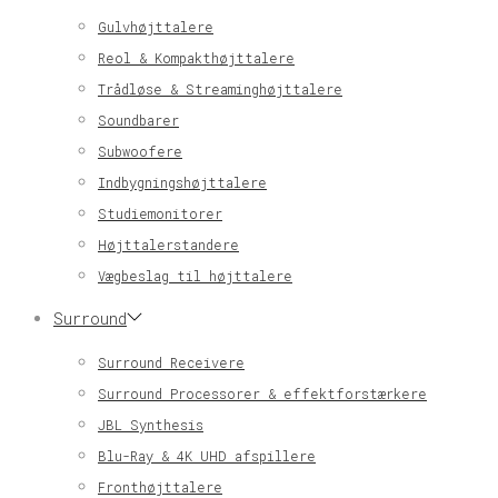
Gulvhøjttalere
Reol & Kompakthøjttalere
Trådløse & Streaminghøjttalere
Soundbarer
Subwoofere
Indbygningshøjttalere
Studiemonitorer
Højttalerstandere
Vægbeslag til højttalere
Surround
Surround Receivere
Surround Processorer & effektforstærkere
JBL Synthesis
Blu-Ray & 4K UHD afspillere
Fronthøjttalere