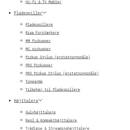
Hi-fi & TV Møbler
Pladespiller
Pladespillere
Riaa Forstærkere
MM Pickupper
MC pickupper
Pickup Stylus (erstatningsnåle)
PRO Pickupper
PRO Pickup Stylus (erstatningsnåle)
Tonearme
Tilbehør til Pladespillere
Højttalere
Gulvhøjttalere
Reol & Kompakthøjttalere
Trådløse & Streaminghøjttalere