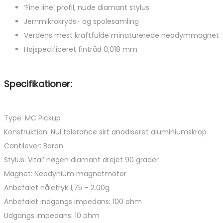
‘Fine line’ profil, nude diamant stylus
Jernmikrokryds- og spolesamling
Verdens mest kraftfulde minaturerede neodymmagnet
Højspecificeret fintråd 0,018 mm
Specifikationer:
Type: MC Pickup
Konstruktion: Nul tolerance sirt anodiseret aluminiumskrop
Cantilever: Boron
Stylus: Vital’
nøgen
diamant
drejet 90 grader
Magnet:
Neodynium
magnetmotor
Anbefalet nåletryk 1,75 – 2.00g
Anbefalet indgangs impedans: 100 ohm
Udgangs impedans: 10 ohm