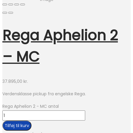
Rega Aphelion 2
– MC
37.895,00
kr.
Verdensklasse pickup fra engelske Rega.
Rega Aphelion 2 - MC antal
Tilføj til kurv