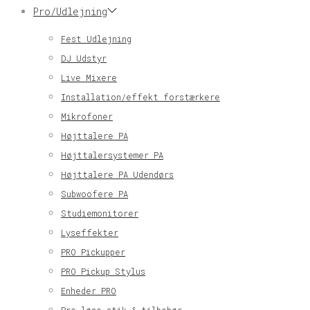
Pro/Udlejning
Fest Udlejning
DJ Udstyr
Live Mixere
Installation/effekt forstærkere
Mikrofoner
Højttalere PA
Højttalersystemer PA
Højttalere PA Udendørs
Subwoofere PA
Studiemonitorer
Lyseffekter
PRO Pickupper
PRO Pickup Stylus
Enheder PRO