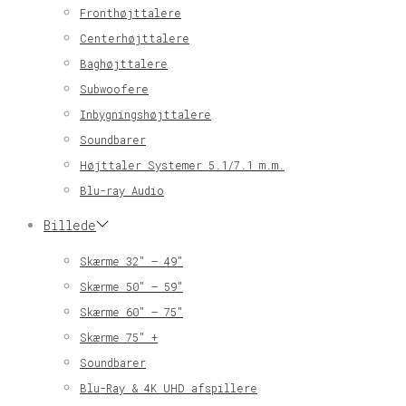
Fronthøjttalere
Centerhøjttalere
Baghøjttalere
Subwoofere
Inbygningshøjttalere
Soundbarer
Højttaler Systemer 5.1/7.1 m.m.
Blu-ray Audio
Billede
Skærme 32″ – 49″
Skærme 50″ – 59″
Skærme 60″ – 75″
Skærme 75″ +
Soundbarer
Blu-Ray & 4K UHD afspillere