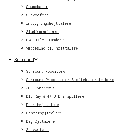
Soundbarer
Subwoofere
Indbygningshøjttalere
Studiemonitorer
Højttalerstandere
Vægbeslag til højttalere
Surround
Surround Receivere
Surround Processorer & effektforstærkere
JBL Synthesis
Blu-Ray & 4K UHD afspillere
Fronthøjttalere
Centerhøjttalere
Baghøjttalere
Subwoofere