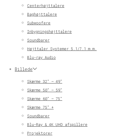
Centerhøjttalere
Baghøjttalere
Subwoofere
Inbygningshøjttalere
Soundbarer
Højttaler Systemer 5.1/7.1 m.m.
Blu-ray Audio
Billede
Skærme 32″ – 49″
Skærme 50″ – 59″
Skærme 60″ – 75″
Skærme 75″ +
Soundbarer
Blu-Ray & 4K UHD afspillere
Projektorer