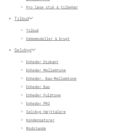
Pro løse stik & tilbehør
Tilbud
Tilbud
Demomodeller & brugt
Selvbyg
Enheder Diskant
Enheder Mellemtone
Enheder: Bas-Mellemtone
Enheder Bas
Enheder Fuldtone
Enheder PRO
Selvbyg Højttalere
Kondensatorer
Modstande