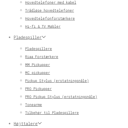
Hovedtelefoner med kabel
Trådløse hovedtelefoner
Hovedtelefonforstærkere
Hi-fi & TV Møbler
Pladespiller
Pladespillere
Riaa Forstærkere
MM Pickupper
MC pickupper
Pickup Stylus (erstatningsnåle)
PRO Pickupper
PRO Pickup Stylus (erstatningsnåle)
Tonearme
Tilbehør til Pladespillere
Højttalere