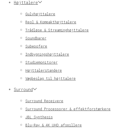
Højttalere
Gulvhøjttalere
Reol & Kompakthøjttalere
Trådløse & Streaminghøjttalere
Soundbarer
Subwoofere
Indbygningshøjttalere
Studiemonitorer
Højttalerstandere
Vægbeslag til højttalere
Surround
Surround Receivere
Surround Processorer & effektforstærkere
JBL Synthesis
Blu-Ray & 4K UHD afspillere