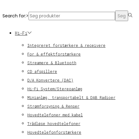
© KT Radio -2024
Search for:>
Søg
Hi-Fi
Integreret forstærkere & receivere
For & effektforstærkere
Streamere & Bluetooth
CD afspillere
D/A Konvertere (DAC)
Hi-Fi System/Stereoanlæg
Minianlæg, transportabelt & DAB Radioer
Strømforsyning & Renser
Hovedtelefoner med kabel
Trådløse hovedtelefoner
Hovedtelefonforstærkere