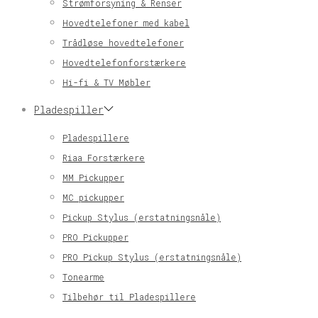
Strømforsyning & Renser
Hovedtelefoner med kabel
Trådløse hovedtelefoner
Hovedtelefonforstærkere
Hi-fi & TV Møbler
Pladespiller
Pladespillere
Riaa Forstærkere
MM Pickupper
MC pickupper
Pickup Stylus (erstatningsnåle)
PRO Pickupper
PRO Pickup Stylus (erstatningsnåle)
Tonearme
Tilbehør til Pladespillere