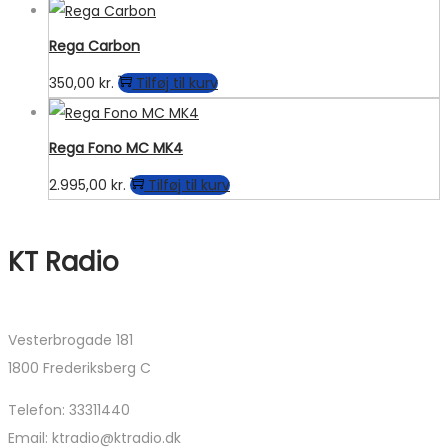
Rega Carbon
350,00
kr.
Tilføj til kurv
Rega Fono MC MK4
2.995,00
kr.
Tilføj til kurv
KT Radio
Vesterbrogade 181
1800 Frederiksberg C
Telefon: 33311440
Email: ktradio@ktradio.dk