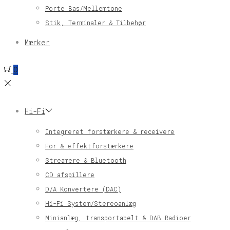
Porte Bas/Mellemtone
Stik, Terminaler & Tilbehør
Mærker
0
Hi-Fi
Integreret forstærkere & receivere
For & effektforstærkere
Streamere & Bluetooth
CD afspillere
D/A Konvertere (DAC)
Hi-Fi System/Stereoanlæg
Minianlæg, transportabelt & DAB Radioer