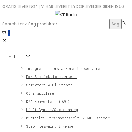
GRATIS LEVERING* | VI HAR LEVERET LYDOPLEVELSER SIDEN 1966
Search for:>
Søg
0
Hi-Fi
Integreret forstærkere & receivere
For & effektforstærkere
Streamere & Bluetooth
CD afspillere
D/A Konvertere (DAC)
Hi-Fi System/Stereoanlæg
Minianlæg, transportabelt & DAB Radioer
Strømforsyning & Renser