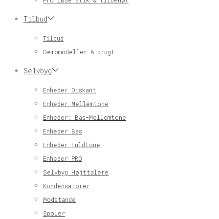
Pro løse stik & tilbehør
Tilbud
Tilbud
Demomodeller & brugt
Selvbyg
Enheder Diskant
Enheder Mellemtone
Enheder: Bas-Mellemtone
Enheder Bas
Enheder Fuldtone
Enheder PRO
Selvbyg Højttalere
Kondensatorer
Modstande
Spoler