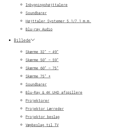
Inbygningshøjttalere
Soundbarer
Højttaler Systemer 5.1/7.1 m.m.
Blu-ray Audio
Billede
Skærme 32″ – 49″
Skærme 50″ – 59″
Skærme 60″ – 75″
Skærme 75″ +
Soundbarer
Blu-Ray & 4K UHD afspillere
Projektorer
Projektor Lærreder
Projektor beslag
Vægbeslag til TV