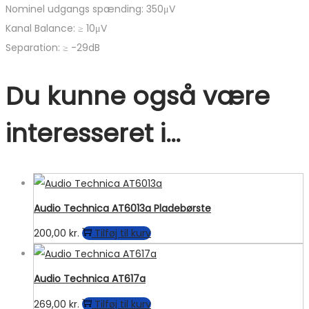
Nominel udgangs spænding: 350μV
Kanal Balance: ≥ 10μV
Separation: ≥ -29dB
Du kunne også være
interesseret i…
Audio Technica AT6013a Pladebørste
200,00
kr.
Tilføj til kurv
Audio Technica AT617a
269,00
kr.
Tilføj til kurv